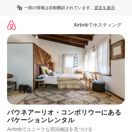
コ
一部の情報は自動翻訳されています。
原文を表示
ン
テ
ン
Airbnbでホスティング
ツ
に
ス
キ
ッ
プ
バウネアーリオ・コンボリウーにある
バケーションレンタル
Airbnbでユニークな宿泊施設を見つける