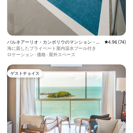
バルネアーリオ・カンボリウのマンション・ア
レビュー74件
4.96 (74)
パート
海に面したプライベート屋内温水プール付き
ロケーション
·
価格
·
屋外スペース
ゲストチョイス
ゲストチョイス