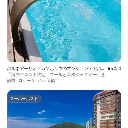
バルネアーリオ・カンボリウのマンション・アパ
レビュー2
5 (22)
ート
「海のフロント限定」プールと温水ジャグジー付き
価格
·
ロケーション
·
近隣
スーパーホスト
スーパーホスト