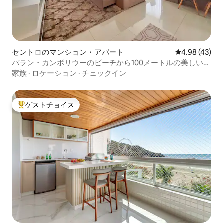
セントロのマンション・アパート
レビュー43件
4.98 (43)
バラン・カンボリウーのビーチから100メートルの美しいア
パート
家族
·
ロケーション
·
チェックイン
ゲストチョイス
大好評のゲストチョイスです。