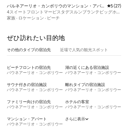
バルネアーリオ・カンボリウのマンション・アパ
レビュー2
5 (27)
ート
4スイートフロントマービスタデスルンブランテビッグホイ
ール
家族
·
ロケーション
·
ビーチ
ぜひ訪⁠れ⁠た⁠い目⁠的⁠地
その他のタ⁠イ⁠プ⁠の宿⁠泊⁠先
近場で人気の観光スポット
ビーチフロントの宿泊先
湖の近くにある宿泊施設
バウネアーリオ・コンボリウー
バウネアーリオ・コンボリウー
サウナ付きの宿泊施設
離れタイプの宿泊施設
バウネアーリオ・コンボリウー
バウネアーリオ・コンボリウー
ファミリー向けの宿泊先
ホテルの客室
バウネアーリオ・コンボリウー
バウネアーリオ・コンボリウー
マンション・アパート
さらに表示
バウネアーリオ・コンボリウー