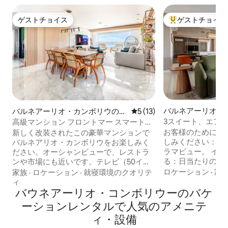
ゲストチョイス
ゲストチョイス
ゲストチョイス
大好評のゲストチ
バルネアーリオ・
バルネアーリオ・カンボリウのマ
レビュー13件、5つ星中5つ
5 (13)
ウのマンション・
ンション・アパート
3スイート、エア
高級マンション フロントマー スマートホ
車まで徒歩圏内
ーム 3スイート
お客様のために、
新しく改装されたこの豪華マンションで
しみください：高
バルネアリオ・カンボリウをお楽しみく
ラマビュー。 イ
ださい。オーシャンビューで、レストラ
る：日当たりの良
ンや市場にも近いです。テレビ（50イン
ダンな装飾のアパートメ
チ2台と55インチ1台）を備えた3つのスイ
ロケーション
·
家
家族
·
ロケーション
·
就寝環境のクオリテ
ください：ビーチ
ートがあり、そのうち1つはキングサイズ
ィ
イア・ブラーヴァ
ベッドとオーシャンビューを備えていま
バウネアーリオ・コンボリウーのバケ
お楽しみください
す。LG 75インチテレビを備えたリビング
ーションレンタルで人気のアメニテ
リビング、3室の
ルームと、Mini LED Ambilight 65インチ
ィ・設備
キッチン、トイレ
テレビとSonosホームシアターを備えた