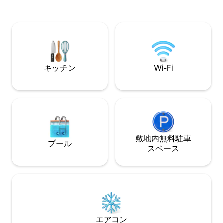
バーベキューグリ
シネマールーム。照明、カーテン、エア
車場。 休息：エア
コン、テレビはAlexa Showでコントロー
ト、遮光カーテン
ルできます。フレンチドア冷蔵庫、15サ
43インチのスマー
ービスの食器洗い機、浄水器を備えたフ
ルキッチン。バルコニーにはサムスンの
洗濯機と乾燥機があります。
キッチン
Wi-Fi
敷地内無料駐⁠車
プール
ス⁠ペ⁠ー⁠ス
エアコン