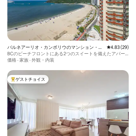
バルネアーリオ・カンボリウのマンション・ア
レビュー29件
4.83 (29)
パート
BCのビーチフロントにある2つのスイートを備えたアパー
ト– EQC 0801
価格
·
家族
·
外観・内装
ゲストチョイス
大好評のゲストチョイスです。