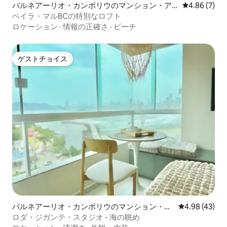
バルネアーリオ・カンボリウのマンション・ア
レビュー7件
4.86 (7)
パート
ベイラ・マルBCの特別なロフト
ロケーション
·
情報の正確さ
·
ビーチ
ゲストチョイス
ゲストチョイス
バルネアーリオ・カンボリウのマンション・ア
レビュー43件
4.98 (43)
パート
ロダ・ジガンテ・スタジオ - 海の眺め