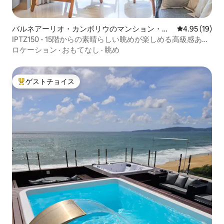
バルネアーリオ・カンボリウのマンション・ア
レビュー19件
4.95 (19)
パート
IPTZ150 - 15階からの素晴らしい眺めが楽しめる高級感あふ
れるお部屋
ロケーション
·
おもてなし
·
眺め
ゲストチョイス
大好評のゲストチョイスです。