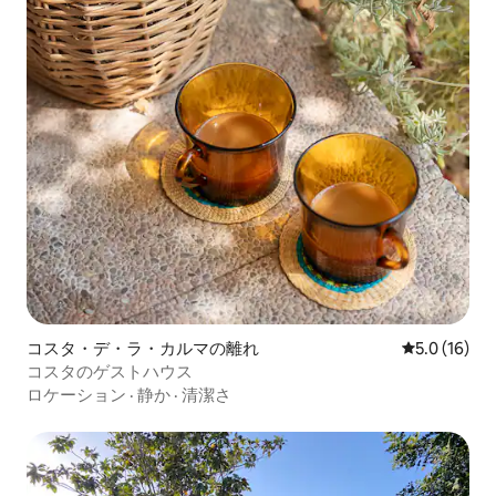
コスタ・デ・ラ・カルマの離れ
レビュー16
5.0 (16)
コスタのゲストハウス
ロケーション
·
静か
·
清潔さ