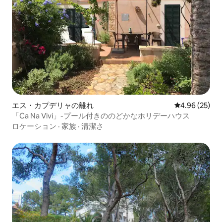
エス・カプデリャの離れ
レビュー25件
4.96 (25)
「Ca Na Vivi」-プール付きののどかなホリデーハウス
ロケーション
·
家族
·
清潔さ