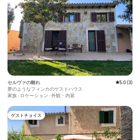
セルヴァの離れ
レビュー3
5.0 (3)
夢のようなフィンカのゲストハウス
家族
·
ロケーション
·
外観・内装
ゲストチョイス
ゲストチョイス