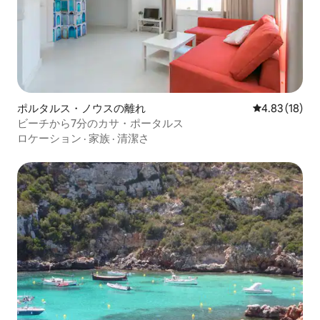
ポルタルス・ノウスの離れ
レビュー18件
4.83 (18)
ビーチから7分のカサ・ポータルス
ロケーション
·
家族
·
清潔さ