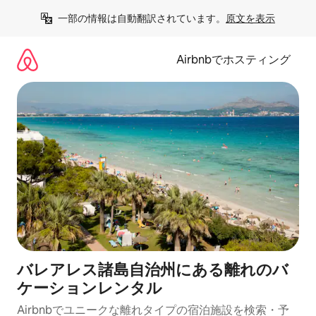
コ
一部の情報は自動翻訳されています。
原文を表示
ン
テ
ン
Airbnbでホスティング
ツ
に
ス
キ
ッ
プ
バレアレス諸島自治州にある離れのバ
ケーションレンタル
Airbnbでユニークな離れタイプの宿泊施設を検索・予