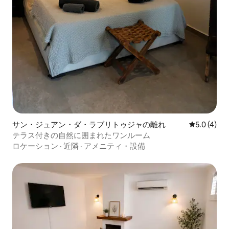
サン・ジュアン・ダ・ラブリトゥジャの離れ
レビュー4
5.0 (4)
テラス付きの自然に囲まれたワンルーム
ロケーション
·
近隣
·
アメニティ・設備