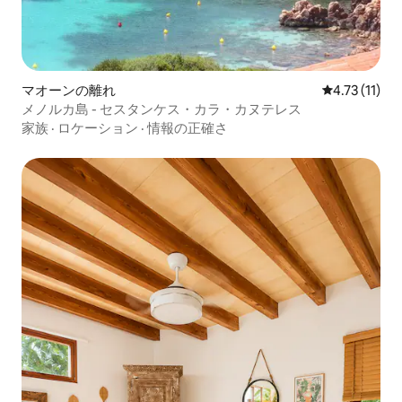
マオーンの離れ
レビュー11件
4.73 (11)
メノルカ島 - セスタンケス・カラ・カヌテレス
家族
·
ロケーション
·
情報の正確さ