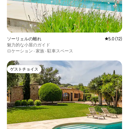
ソーリェルの離れ
レビュー12
5.0 (12)
魅力的な小屋のガイド
ロケーション
·
家族
·
駐車スペース
ゲストチョイス
ゲストチョイス