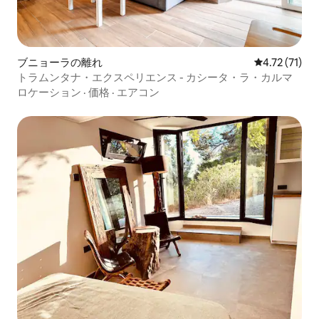
ブニョーラの離れ
レビュー71件
4.72 (71)
トラムンタナ・エクスペリエンス - カシータ・ラ・カルマ
ロケーション
·
価格
·
エアコン