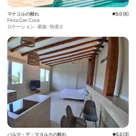
マナコルの離れ
レビュー6
5.0 (6)
Finca Can Coca
ロケーション
·
家族
·
快適さ
パルマ・デ・マヨルカの離れ
レビュー3
5.0 (3)