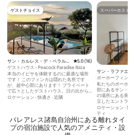
ゲストチョイス
スーパーホスト
ゲストチョイス
スーパーホスト
サン・カルレス・デ・ペラルタ
レビュー16件、5つ星中5.0
5.0 (16)
の離れ
ゲストハウス - Peacock Paradise Ibiza
サン・ラファエル
本当のイビサを体験するのに最適な場所
ボーホーフィンカ
です！ このフィンカは隠れた名所です
オ - アパートソフ
私たちのボーホー
が、超中心部にあります！ プライベート
部にあるサン・ラフ
で広々としたゲストハウス。日の出から
の場所にある美し
夕日まで360度の美しい景色を楽しめま
ロケーション
·
快適さ
·
近隣
立したエントラン
す。125平方メートルの宿泊施設は6名様
パートに分かれて
ロケーション
·
間
用で、屋外エリアは4ヘクタールあり、塩
「SOFIA」は最
ティ
水プール、ジャグジー、屋外ジム、ヨガ
バレアレス諸島自治州にある離れタイ
でご宿泊いただけ
デッキ、バーベキューエリア、プールバ
ースがあり、大き
ー、子供用プレイグラウンドがありま
プの宿泊施設で人気のアメニティ・設
エリア、バーベキ
す。動物と果樹。多くの有名なホットス