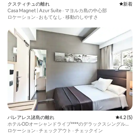
クスティチュの離れ
新しい宿
新着
Casa Magnet | Azur Suite · マヨルカ島の中心部
ロケーション
·
おもてなし
·
移動のしやすさ
バレアレス諸島の離れ
レビュー5
4.2 (5)
ホテルODオーシャンドライブ****のデラックスシングルル
ーム
ロケーション
·
チェックアウト
·
チェックイン