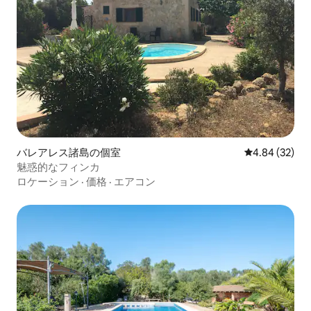
バレアレス諸島の個室
レビュー32件
4.84 (32)
魅惑的なフィンカ
ロケーション
·
価格
·
エアコン