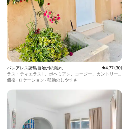
バレアレス諸島自治州の離れ
レビュー30件
4.77 (30)
ラス・ティエラス II、ボヘミアン、コージー、カントリー
アパートメント
価格
·
ロケーション
·
移動のしやすさ