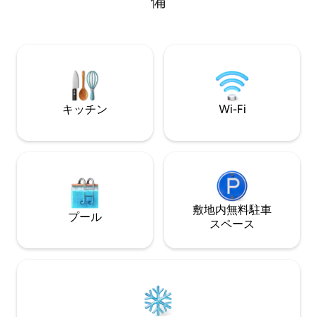
備
とができます。こ
ポット、最も美しいビーチ、最高のレス
パートは、カップ
トランに近いです！
最適です。 ご家
キッチン
Wi-Fi
敷地内無料駐⁠車
プール
ス⁠ペ⁠ー⁠ス