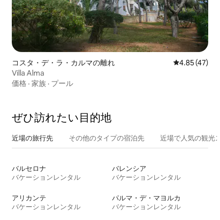
コスタ・デ・ラ・カルマの離れ
レビュー47件
4.85 (47)
Villa Alma
価格
·
家族
·
プール
ぜひ訪⁠れ⁠た⁠い目⁠的⁠地
近場の旅行先
その他のタ⁠イ⁠プ⁠の宿⁠泊⁠先
近場で人気の観光
バルセロナ
バレンシア
バケーションレンタル
バケーションレンタル
アリカンテ
パルマ・デ・マヨルカ
バケーションレンタル
バケーションレンタル