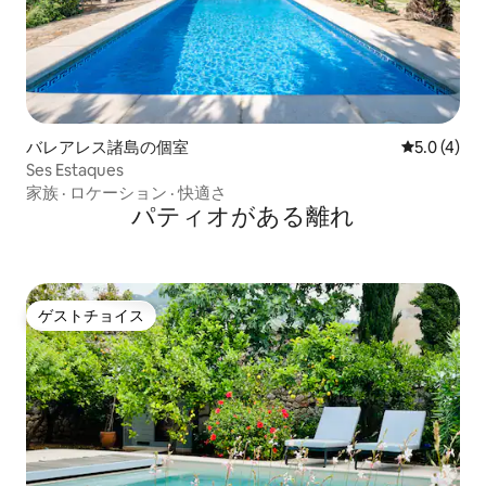
バレアレス諸島の個室
レビュー4
5.0 (4)
Ses Estaques
家族
·
ロケーション
·
快適さ
パティオがある離れ
ゲストチョイス
ゲストチョイス