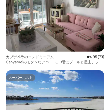
カプデペラのコンドミニアム
レビュー73件
4.95 (73)
Canyamelのモダンなアパート。3階にプールと屋上テラ
ス、A
スーパーホスト
スーパーホスト