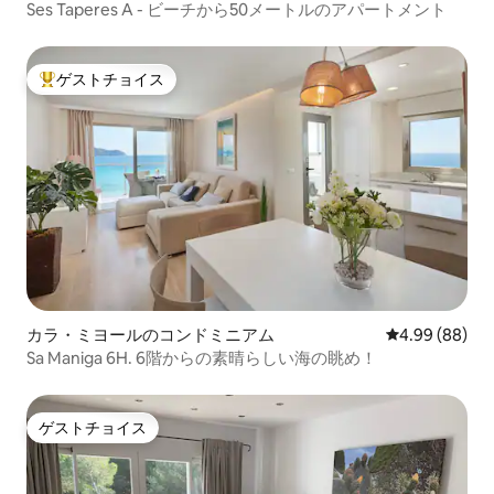
Ses Taperes A - ビーチから50メートルのアパートメント
ゲストチョイス
大好評のゲストチョイスです。
カラ・ミヨールのコンドミニアム
レビュー88件
4.99 (88)
Sa Maniga 6H. 6階からの素晴らしい海の眺め！
ゲストチョイス
ゲストチョイス