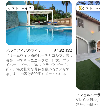
ゲストチョイス
ゲストチョイス
ゲストチョイス
大好評のゲストチ
アルクディアのヴィラ
レビュー135件、5つ星中4.92
4.92 (135)
ドリームヴィラ隣のビーチとゴルフ。素
晴らしい景色
海を一望できるユニークな一軒家。プラ
イベートプール ゴルフクラブとビーチに
近く、海の壮大な景色を眺めることがで
きます この家は800平方メートルにあ
り、357平方メートルのリビングエリアが
あります。 広々としたリビングエリア、
ダイニングルーム、キッチンは設備が整
っており、テラス、5つの快適なベッドル
ソンセルベーラの
ーム、4つのバスルーム、ジャグジー、ク
Villa Cas Pilot
ロークルームに接続しています。 途切れ
私たちの隣のヴィ
ない海の景色が楽しめるいくつかのテラ