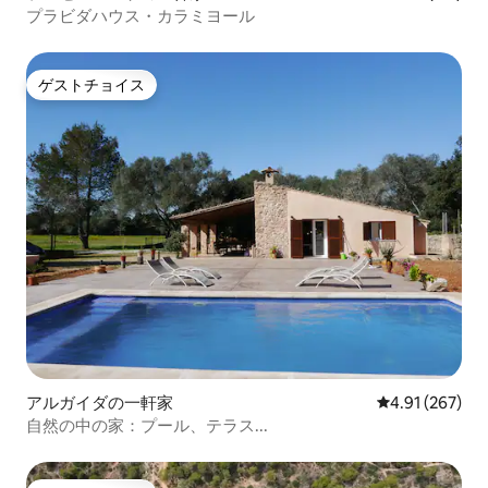
プラビダハウス・カラミヨール
ゲストチョイス
ゲストチョイス
アルガイダの一軒家
レビュー267件
4.91 (267)
自然の中の家：プール、テラス...