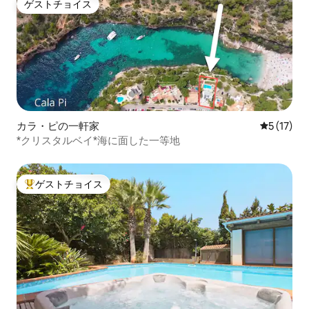
ゲストチョイス
ゲストチョイス
カラ・ピの一軒家
レビュー1
5 (17)
*クリスタルベイ*海に面した一等地
ゲストチョイス
大好評のゲストチョイスです。