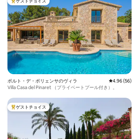
ゲストチョイス
大好評のゲストチョイスです。
ポルト・デ・ポリェンサのヴィラ
レビュー56件
4.96 (56)
Villa Casa del Pinaret （プライベートプール付き）。
ゲストチョイス
大好評のゲストチョイスです。