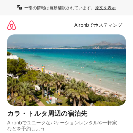
コ
一部の情報は自動翻訳されています。
原文を表示
ン
テ
ン
Airbnbでホスティング
ツ
に
ス
キ
ッ
プ
カラ・トルタ⁠周⁠辺⁠の宿⁠泊⁠先
Airbnbでユニークなバ⁠ケ⁠ー⁠シ⁠ョ⁠ンレ⁠ン⁠タ⁠ルや一⁠軒⁠家
な⁠ど⁠を予⁠約⁠し⁠よ⁠う