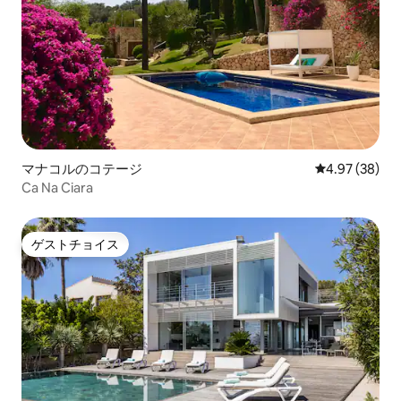
マナコルのコテージ
レビュー38件
4.97 (38)
Ca Na Ciara
ゲストチョイス
ゲストチョイス