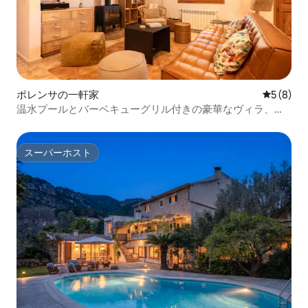
ポレンサの一軒家
レビュー
5 (8)
温水プールとバーベキューグリル付きの豪華なヴィラ、町
まで徒歩圏内
スーパーホスト
スーパーホスト