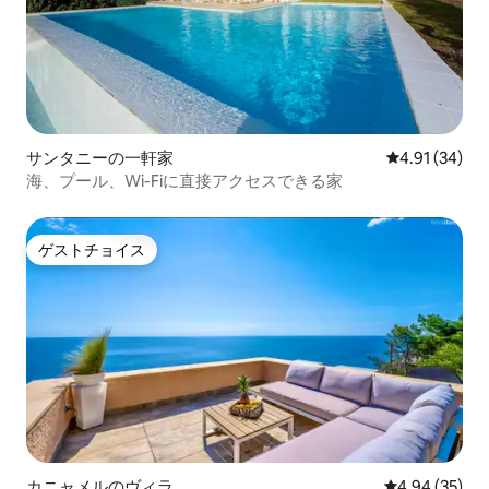
サンタニーの一軒家
レビュー34件
4.91 (34)
海、プール、Wi-Fiに直接アクセスできる家
ゲストチョイス
ゲストチョイス
カニャメルのヴィラ
レビュー35件
4.94 (35)