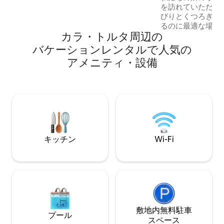
を訪れていただけ
ス、塩水プール、子供用エリア、リラッ
びりとくつろぎ、
クス、サンデッキ、暖房、エアコン、卫
るのに最適な場所
星テレビ、Wi - Fi Weber BBQ
カラ・トルタ⁠周⁠辺⁠の
になると思います
去と、モダンなデ
バ⁠ケ⁠ー⁠シ⁠ョ⁠ン⁠レ⁠ン⁠タ⁠ル⁠で人⁠気⁠の
らすエレガンスと
ア⁠メ⁠ニ⁠テ⁠ィ⁠・⁠設⁠備
落ち着いた雰囲気
す。 個別に装飾されたお部屋には、専用
バスルーム、個別
備えられており、
世紀の伝統が完璧
方のヴィラ・カス
ださい...
キッチン
Wi-Fi
敷地内無料駐⁠車
プール
ス⁠ペ⁠ー⁠ス