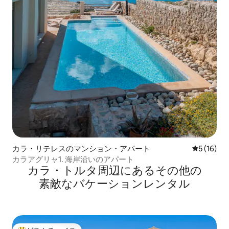
カラ・リテレスのマンション・アパート
レビュー1
5 (16)
カラアグリャ1. 海岸沿いのアパート
カラ・トルタ⁠周⁠辺⁠に⁠あ⁠るそ⁠の⁠他⁠の
素⁠敵⁠なバ⁠ケ⁠ー⁠シ⁠ョ⁠ン⁠レ⁠ン⁠タ⁠ル