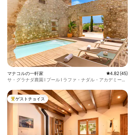
マナコルの一軒家
レビュー45件
4.82 (45)
サ・グラナダ農園 I プール I ラファ・ナダル・アカデミー近
く
ゲストチョイス
大好評のゲストチョイスです。