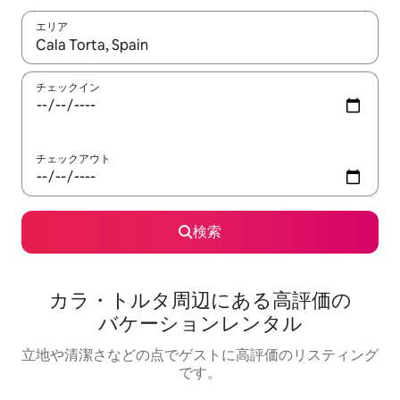
エリア
検索結果が表示されたら、上下の矢印キーを使って移動するか、
チェックイン
チェックアウト
検索
カラ・トルタ⁠周⁠辺⁠に⁠あ⁠る高⁠評⁠価⁠の
バ⁠ケ⁠ー⁠シ⁠ョ⁠ン⁠レ⁠ン⁠タ⁠ル
立地や清潔さなどの点でゲストに高評価のリスティング
です。