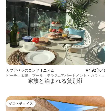
スーパーホスト
カプデペラのコンドミニアム
レビュー104件
4.92 (104)
ビーチ、太陽、プール、テラス…アパートメント・カラ・
家族と泊まれる貸別荘
アグーリャ
ゲストチョイス
ゲストチョイス