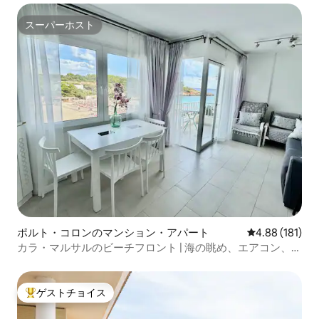
スーパーホスト
スーパーホスト
ポルト・コロンのマンション・アパート
レビュー181件
4.88 (181)
カラ・マルサルのビーチフロント | 海の眺め、エアコン、モ
ダン
ゲストチョイス
大好評のゲストチョイスです。