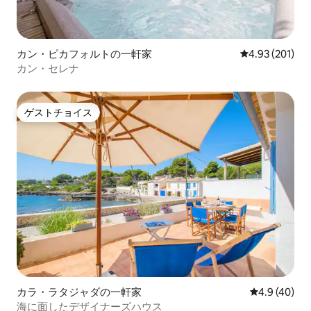
カン・ピカフォルトの一軒家
レビュー201件
4.93 (201)
カン・セレナ
ゲストチョイス
ゲストチョイス
カラ・ラタジャダの一軒家
レビュー40
4.9 (40)
海に面したデザイナーズハウス