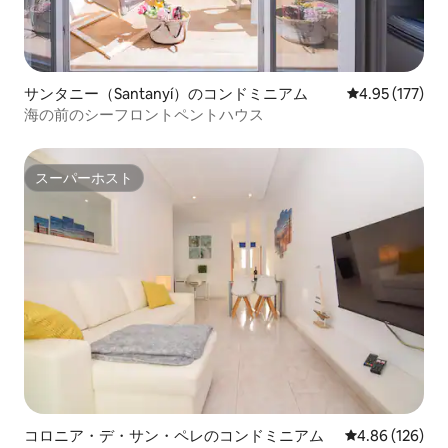
サンタニー（Santanyí）のコンドミニアム
レビュー177件
4.95 (177)
海の前のシーフロントペントハウス
スーパーホスト
スーパーホスト
コロニア・デ・サン・ペレのコンドミニアム
レビュー126件
4.86 (126)