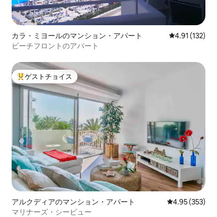
カラ・ミヨールのマンション・アパート
レビュー132
4.91 (132)
ビーチフロントのアパート
ゲストチョイス
大好評のゲストチョイスです。
アルクディアのマンション・アパート
レビュー353件
4.95 (353)
マリナーズ・シービュー