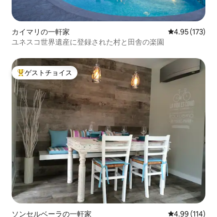
カイマリの一軒家
レビュー173件
4.95 (173)
ユネスコ世界遺産に登録された村と田舎の楽園
ゲストチョイス
大好評のゲストチョイスです。
ソンセルベーラの一軒家
レビュー114件
4.99 (114)