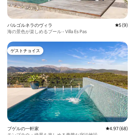
バルゴルネラのヴィラ
レビュー
5 (9)
海の景色が楽しめるプール - Villa Es Pas
ゲストチョイス
ゲストチョイス
ブゲルの一軒家
レビュー68件
4.97 (68)
モンブラウ：絶景を楽しめる豪華な宿泊施設