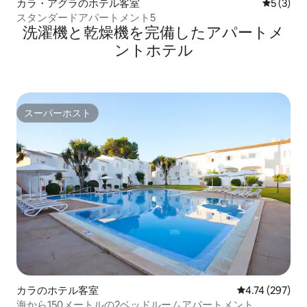
カラ・アグラのホテル客室
レビュー
5 (3)
スタンダードアパートメント5
洗濯機と乾燥機を完備したアパートメ
ントホテル
スーパーホスト
スーパーホスト
カラのホテル客室
レビュー297件
4.74 (297)
海から150メートルの2ベッドルームアパートメント