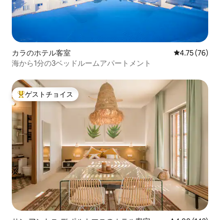
カラのホテル客室
レビュー76件
4.75 (76)
海から1分の3ベッドルームアパートメント
ゲストチョイス
大好評のゲストチョイスです。