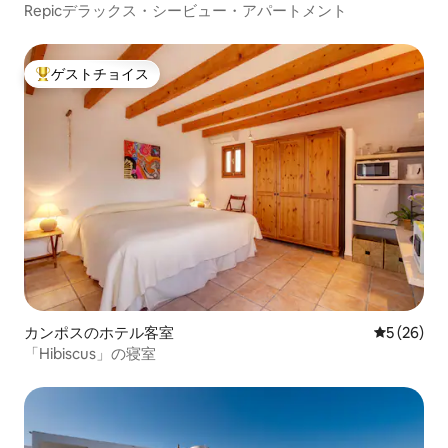
Repicデラックス・シービュー・アパートメント
ゲストチョイス
大好評のゲストチョイスです。
カンポスのホテル客室
レビュー2
5 (26)
「Hibiscus」の寝室