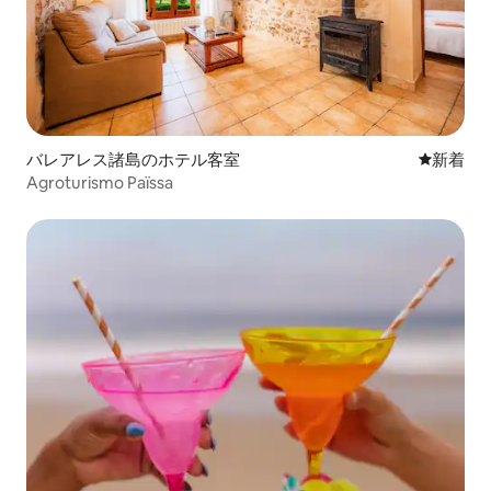
バレアレス諸島のホテル客室
新しい宿
新着
Agroturismo Païssa