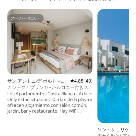
スーパーホスト
スーパーホスト
サン·アントニ·デ·ポルトマニ
レビュー40件、5つ星中4.88
4.88 (40)
のホテル客室
カシータ・ブランカ - バルコニー付きス
タジオルーム（朝食付き）
Los Apartamentos Casita Blanca - Adults
Only están situados a 0.5 km de la playa y
ofrecen alojamiento con salón común,
jardín, bar y restaurante. Hay WiFi
gratuita en todas las zonas. Todos los
alojamientos disponen de aire
acondicionado y TV de pantalla plana con
ソン・ショリゲー
canales vía satélite. El baño privado está
室
海から5分のアパ