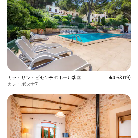
カラ・サン・ビセンチのホテル客室
レビュー19件
4.68 (19)
カン・ボタナ7