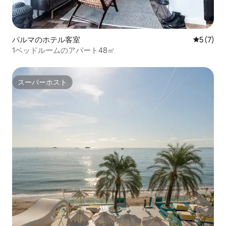
パルマのホテル客室
レビュー
5 (7)
1ベッドルームのアパート48㎡
スーパーホスト
スーパーホスト