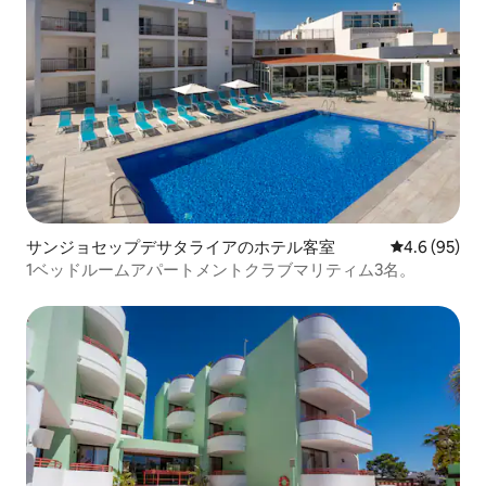
サンジョセップデサタライアのホテル客室
レビュー95
4.6 (95)
1ベッドルームアパートメントクラブマリティム3名。