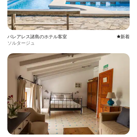
バレアレス諸島のホテル客室
新しい宿
新着
ソルタージュ