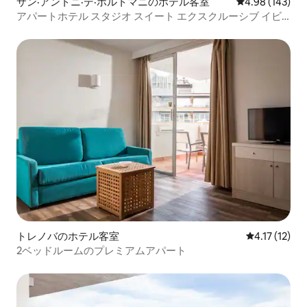
サン·アントニ·デ·ポルトマニのホテル客室
レビュー143件
4.98 (143)
アパートホテル スタジオ スイート エクスクルーシブ イビ
ーチフロント - イビサ
トレノバのホテル客室
レビュー12件
4.17 (12)
2ベッドルームのプレミアムアパート