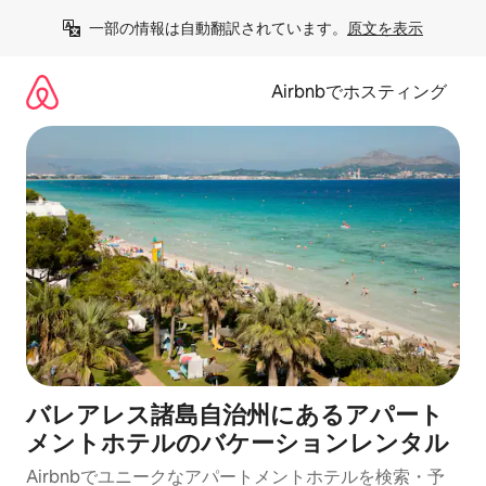
コ
一部の情報は自動翻訳されています。
原文を表示
ン
テ
ン
Airbnbでホスティング
ツ
に
ス
キ
ッ
プ
バレアレス諸島自治州にあるアパート
メントホテルのバケーションレンタル
Airbnbでユニークなアパートメントホテルを検索・予