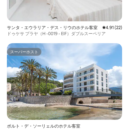
サンタ・エウラリア・デス・リウのホテル客室
レビュー22件
4.91 (22)
ドゥケサ プラヤ（H -0019 - EIF）ダブルスーペリア
スーパーホスト
スーパーホスト
ポルト・デ・ソーリェルのホテル客室