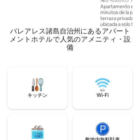
totalmente equipado con ducha y
Apartamento en pr
secador de pelo. Los huéspedes del
minutos de la pla
apartamento pueden tomar un
terraza privada y vi
desayuno buffet. Los Apartamentos
ubicada a solo 5 
Casita Blanca cuentan con terraza
バレアレス諸島自治州にあるアパート
la playa de Son Xor
solárium y piscina al aire libre. Hay varios
dormitorio con ca
メントホテルで人気のアメニティ・設
lugares de interés cercanos, entre ellos
cocina equipada y 
la discoteca Es Paradis Ibiza, el bar Café
備
Desde el complejo
del Mar y el restaurante Golden Buddha
camino que lleva a
Ibiza. Nuestros huéspedes dicen que
calas tranquilas. I
esta parte de San Antonio es su favorita,
Parada de bus a 1
según los comentarios independientes.
1707.
キッチン
Wi-Fi
敷地内無料駐⁠車