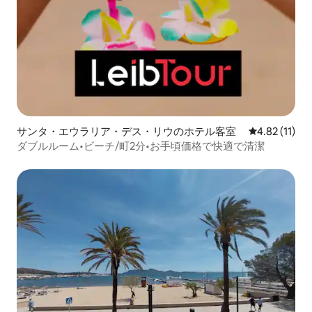
サンタ・エウラリア・デス・リウのホテル客室
レビュー11件
4.82 (11)
ダブルルーム•ビーチ/町2分•お手頃価格で快適で清潔