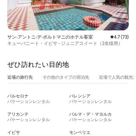
サン·アントニ·デ·ポルトマニのホテル客室
レビュー73
4.7 (73)
キューバニート・イビサ - ジュニアスイート（2名様用）
ぜひ訪⁠れ⁠た⁠い目⁠的⁠地
近場の旅行先
その他のタ⁠イ⁠プ⁠の宿⁠泊⁠先
近場で人気の観光
バルセロナ
バレンシア
バケーションレンタル
バケーションレンタル
アリカンテ
パルマ・デ・マヨルカ
バケーションレンタル
バケーションレンタル
イビサ
モンペリエ