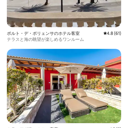
ポルト・デ・ポリェンサのホテル客室
レビュー61
4.8 (61)
テラスと海の眺望が楽しめるワンルーム