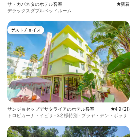
サ・カバネタのホテル客室
新しい宿
新着
デラックスダブルベッドルーム
ゲストチョイス
ゲストチョイス
サンジョセップデサタライアのホテル客室
レビュー21
4.9 (21)
トロピカーナ・イビサ - 3名様特別 - プラヤ・デン・ボッサ