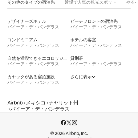
その他のタ⁠イ⁠プ⁠の宿⁠泊⁠先
近場で人気の観光スポット
やる
デザイナーズホテル
ビーチフロントの宿泊先
バイーア・デ・バンデラス
バイーア・デ・バンデラス
コンドミニアム
ホテルの客室
バイーア・デ・バンデラス
バイーア・デ・バンデラス
自然を満喫できるエコロッジの宿泊施設
貸別荘
バイーア・デ・バンデラス
バイーア・デ・バンデラス
カヤックがある宿泊施設
さらに表示
バイーア・デ・バンデラス
Airbnb
メキシコ
ナヤリット州
バイーア・デ・バンデラス
© 2026 Airbnb, Inc.