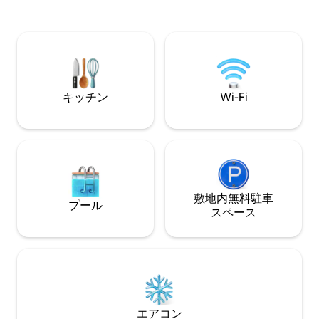
速Wi-Fi、スマートアクセス、遮光カーテ
まれた塩水プール
ン、室内ランドリー、屋上の海水プー
オに面しています
ル、スパ、ジム、ブセリアスで最も泳ぎ
イベートです。最
やすいビーチの1つへの直接アクセスをお
は見つけるのが難し
楽しみください。
ださい：周辺地域
キッチン
Wi-Fi
敷地内無料駐⁠車
プール
ス⁠ペ⁠ー⁠ス
エアコン