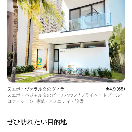
ヌエボ・ヴァラルタのヴィラ
レビュー68
4.9 (68)
ヌエボ・バジャルタのビーチハウス *プライベートプール*
ロケーション
·
家族
·
アメニティ・設備
ぜひ訪⁠れ⁠た⁠い目⁠的⁠地