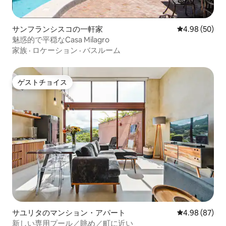
サンフランシスコの一軒家
レビュー50件
4.98 (50)
魅惑的で平穏なCasa Milagro
家族
·
ロケーション
·
バスルーム
ゲストチョイス
ゲストチョイス
サユリタのマンション・アパート
レビュー87件
4.98 (87)
新しい専用プール／眺め／町に近い