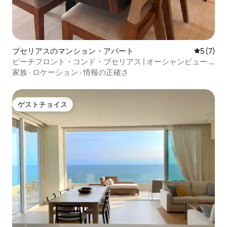
ブセリアスのマンション・アパート
レビュー
5 (7)
ビーチフロント・コンド・ブセリアス | オーシャンビュー |
プール
家族
·
ロケーション
·
情報の正確さ
ゲストチョイス
ゲストチョイス