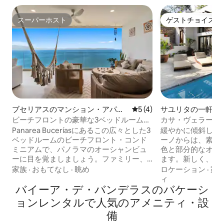
スーパーホスト
ゲストチョイス
スーパーホスト
ゲストチョイス
ブセリアスのマンション・アパー
レビュー4件、5つ星中5つ
5 (4)
サユリタの一軒家
ト
ビーチフロントの豪華な3ベッドルーム、
カサ・ヴェラーノ 
プール2つ＋屋上| Panarea 7B
ュな庭園のオアシ
Panarea Buceríasにあるこの広々とした3
緩やかに傾斜した
ベッドルームのビーチフロント・コンド
ーノからは、素晴
ミニアムで、パノラマのオーシャンビュ
色と部分的なオー
ーに目を覚ましましょう。ファミリー、
ます。新しく、上
冬季に暖かい地域に移住する方、リラッ
スタイリッシュな
家族
·
おもてなし
·
眺め
ロケーション
·
家
クスしたグループ旅行に最適なコンドミ
れにフルバスルー
ィ
ニアムには、各寝室に専用バスルーム、
バイーア・デ・バンデラスのバケーシ
ド、エアコンを備
ハンモックのあるサンセットに最適な大
ターベッドルーム
ョンレンタルで人気のアメニティ・設
きなテラス、ガスグリル、ミニバー、屋
ル。オープンレイ
備
外ラウンジエリアが備わっています。高
ム。キッチンは、