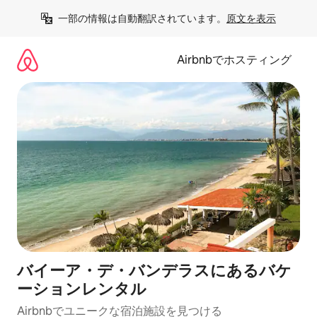
コ
一部の情報は自動翻訳されています。
原文を表示
ン
テ
ン
Airbnbでホスティング
ツ
に
ス
キ
ッ
プ
バイーア・デ・バンデラスにあるバケ
ーションレンタル
Airbnbでユニークな宿泊施設を見つける