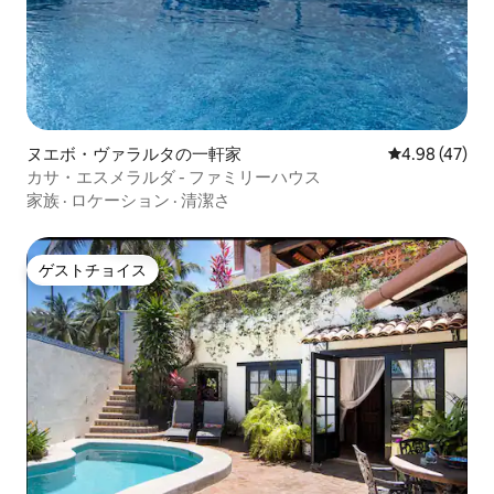
ヌエボ・ヴァラルタの一軒家
レビュー47件
4.98 (47)
カサ・エスメラルダ - ファミリーハウス
家族
·
ロケーション
·
清潔さ
ゲストチョイス
ゲストチョイス