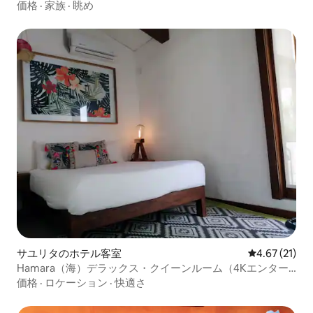
イート
価格
·
家族
·
眺め
サユリタのホテル客室
レビュー21件
4.67 (21)
Hamara（海）デラックス・クイーンルーム（4Kエンター
テインメント付き）
価格
·
ロケーション
·
快適さ