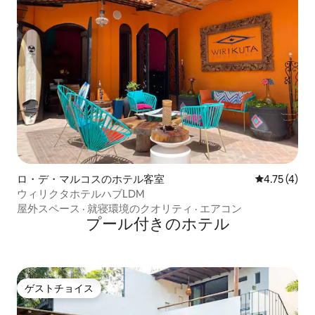
ロ・デ・マルコスのホテル客室
レビュー4件
4.75 (4)
ウィリクタホテルハブLDM
屋外スペース
·
就寝環境のクオリティ
·
エアコン
プール付きのホ⁠テ⁠ル
ゲストチョイス
ゲストチョイス