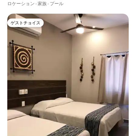
ス
ロケーション
·
家族
·
プール
ゲストチョイス
ゲストチョイス