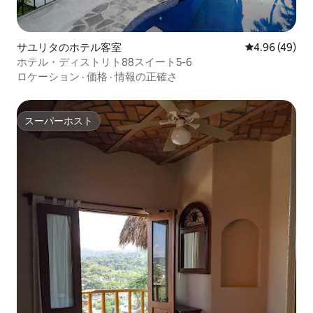
サユリタのホテル客室
レビュー49件
4.96 (49)
ホテル・ディストリト88スイート5-6
ロケーション
·
価格
·
情報の正確さ
スーパーホスト
スーパーホスト