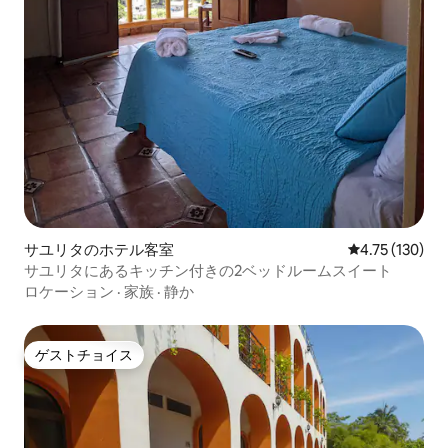
サユリタのホテル客室
レビュー130件
4.75 (130)
サユリタにあるキッチン付きの2ベッドルームスイート
ロケーション
·
家族
·
静か
ゲストチョイス
ゲストチョイス