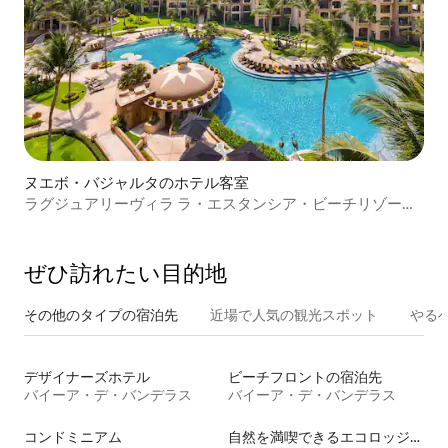
ヌエボ・バジャルタのホテル客室
ラグジュアリーヴィラ ラ・エスタンシア・ビーチリゾー
ト、6名様用
ぜひ訪⁠れ⁠た⁠い目⁠的⁠地
その他のタ⁠イ⁠プ⁠の宿⁠泊⁠先
近場で人気の観光スポット
やる
デザイナーズホテル
ビーチフロントの宿泊先
バイーア・デ・バンデラス
バイーア・デ・バンデラス
コンドミニアム
自然を満喫できるエコロッジの宿泊施設