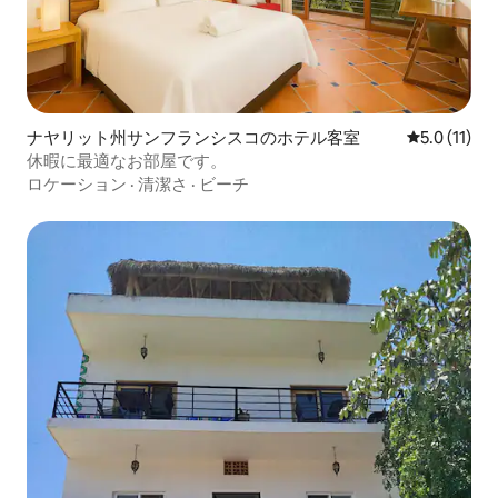
ナヤリット州サンフランシスコのホテル客室
レビュー11
5.0 (11)
休暇に最適なお部屋です。
ロケーション
·
清潔さ
·
ビーチ