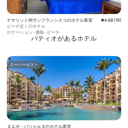
ナヤリット州サンフランシスコのホテル客室
レビュー19件
4.68 (19)
ビーチ近くのホテル
ロケーション
·
価格
·
ビーチ
パティオがあるホ⁠テ⁠ル
スーパーホスト
スーパーホスト
ヌエボ・バジャルタのホテル客室