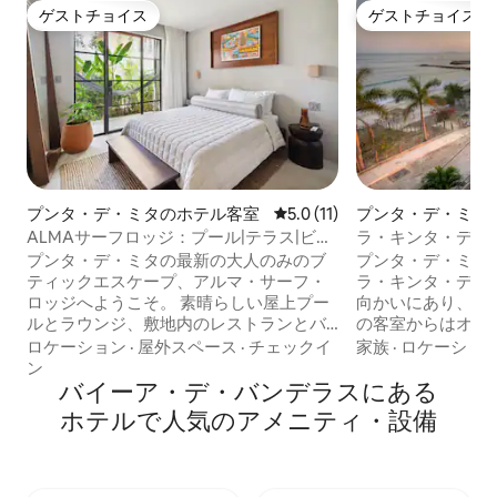
ゲストチョイス
ゲストチョイス
ゲストチョイス
ゲストチョイス
プンタ・デ・ミタのホテル客室
レビュー11件、5つ星中5.0
5.0 (11)
プンタ・デ・ミタ
室
ALMAサーフロッジ：プール|テラス|ビー
ラ・キンタ・デル・
チ|バー
サーフビューアッ
プンタ・デ・ミタの最新の大人のみのブ
プンタ・デ・ミタ
ティックエスケープ、アルマ・サーフ・
ラ・キンタ・デル
ロッジへようこそ。 素晴らしい屋上プー
向かいにあり、7
ルとラウンジ、敷地内のレストランとバ
の客室からはオー
ー、くつろいでリラックスできる複数の
ます。上階の客室
ロケーション
·
屋外スペース
·
チェックイ
家族
·
ロケーショ
共用エリアをお楽しみください。そして
（最大2名様）、
ン
何よりも、お部屋からわずか数歩の場所
バイーア・デ・バンデラスにある
Wi-Fiが備わっ
で世界クラスのサーフィンとビーチを体
ーから素晴らしい景
ホ⁠テ⁠ル⁠で人⁠気⁠のア⁠メ⁠ニ⁠テ⁠ィ⁠・設⁠備
験してください。ビーチへはわずか1ブロ
デッキ、ハンモッ
ック、モダンでスタイリッシュな宿泊施
パ、バーベキュー
設を備えたアルマは、アドベンチャーと
などのアメニティ
リラクゼーションの完璧な融合を提供し
いサーフブレイク