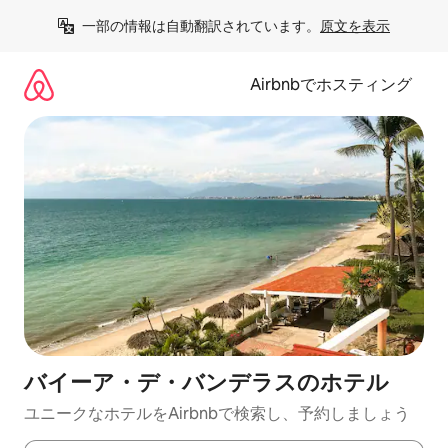
コ
一部の情報は自動翻訳されています。
原文を表示
ン
テ
ン
Airbnbでホスティング
ツ
に
ス
キ
ッ
プ
バイーア・デ・バンデラスのホ⁠テ⁠ル
ユニークなホ⁠テ⁠ル⁠をAirbnb⁠で検⁠索⁠し⁠、予⁠約し⁠ま⁠し⁠ょ⁠う