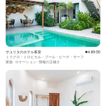
サユリタのホテル客室
レビュー9件
4.89 (9)
ミラグロ・トロピカル・プール・ビーチ・サーフ
家族
·
ロケーション
·
情報の正確さ