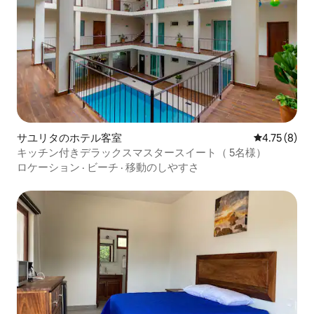
サユリタのホテル客室
レビュー8件
4.75 (8)
キッチン付きデラックスマスタースイート（ 5名様）
ロケーション
·
ビーチ
·
移動のしやすさ