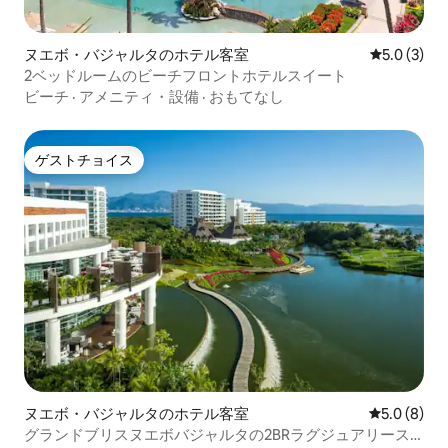
ヌエボ・バジャルタのホテル客室
レビュー3
5.0 (3)
2ベッドルームのビーチフロントホテルスイート
ビーチ
·
アメニティ・設備
·
おもてなし
ゲストチョイス
ゲストチョイス
ヌエボ・バジャルタのホテル客室
レビュー8
5.0 (8)
グランドブリスヌエボバジャルタの2BRラグジュアリース