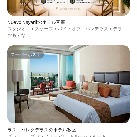
Nuevo Nayaritのホテル客室
スタジオ・エスケープ > バイ・オブ・バンデラス > テラス
付きの快適なお部屋
おもてなし
スーパーホスト
スーパーホスト
ラス・ハレタデラスのホテル客室
グランドラグジュアリー2ベッドルームスイート