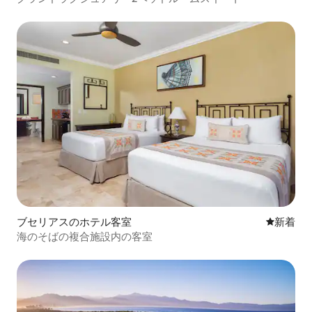
ブセリアスのホテル客室
新しい宿
新着
海のそばの複合施設内の客室