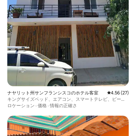
ナヤリット州サンフランシスコのホテル客室
レビュー27件
4.56 (27)
キングサイズベッド、エアコン、スマートテレビ、ビーチ
まで半ブロック#3
ロケーション
·
価格
·
情報の正確さ