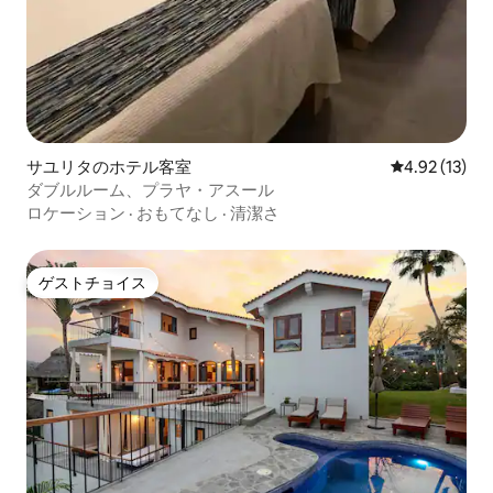
サユリタのホテル客室
レビュー13件
4.92 (13)
ダブルルーム、プラヤ・アスール
ロケーション
·
おもてなし
·
清潔さ
ゲストチョイス
ゲストチョイス