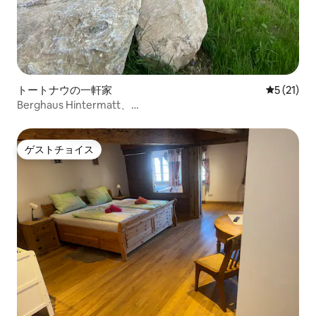
トートナウの一軒家
レビュー2
5 (21)
Berghaus Hintermatt、
Todtnauberg「Panoramawohnung」
ゲストチョイス
ゲストチョイス