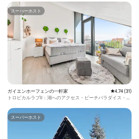
スーパーホスト
スーパーホスト
ガイエンホーフェンの一軒家
レビュー31件
4.74 (31)
トロピカルラブII：湖へのアクセス・ビーチパラダイス・マ
ッサージ
スーパーホスト
スーパーホスト