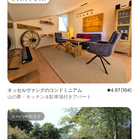
大好評のゲストチョイスです。
ネッセルヴァングのコンドミニアム
レビュー104件
4.97 (104)
山の夢：キッチン＆駐車場付きアパート
スーパーホスト
スーパーホスト