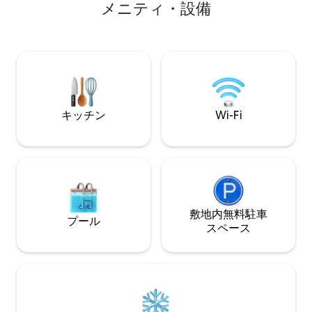
メニティ・設備
で行けます。ホテ
ーブルを備えたバルコニーからは息をの
（約5〜8分）は
むようなパノラマビューが楽しめます。
に良い料理を提供
ギャラリーには、くつろぎの空間、机、
同伴は禁止されてい
トレーニング設備、ベッドが備わってい
ユーロで、現地で
ます。リビングルームには、巨大なソフ
れは必須です。
ァ、テレビ、ブランコが備わっていま
す。モダンなキッチンには、IHクッキン
グヒーターと大型冷蔵庫が備わっていま
キッチン
Wi-Fi
す。
敷地内無料駐⁠車
プール
ス⁠ペ⁠ー⁠ス