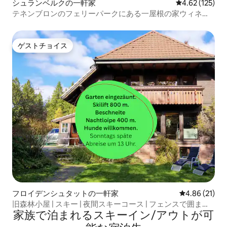
シュランベルクの一軒家
レビュー125件
4.62 (125)
テネンブロンのフェリーパークにある一屋根の家ウィネト
ゥー
ゲストチョイス
ゲストチョイス
フロイデンシュタットの一軒家
レビュー21件
4.86 (21)
旧森林小屋 | スキー | 夜間スキーコース | フェンスで囲まれ
家族で泊まれるスキーイン/アウトが可
た