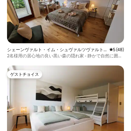
シェーンヴァルト・イム・シュヴァルツヴァルト
レビュー4
5 (48)
のマンション・アパート
2名様用の居心地の良い黒い森の隠れ家 - 静かで自然に囲ま
れた場所！
ゲストチョイス
ゲストチョイス