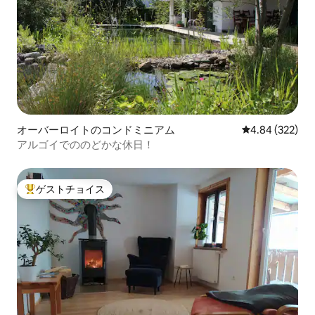
オーバーロイトのコンドミニアム
レビュー322件
4.84 (322)
アルゴイでののどかな休日！
ゲストチョイス
大好評のゲストチョイスです。