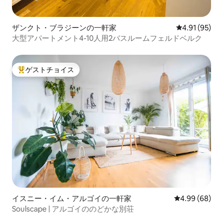
ザンクト・ブラジーンの一軒家
レビュー95件
4.91 (95)
大型アパートメント4-10人用2バスルームフェルドベルク
ゲストチョイス
大好評のゲストチョイスです。
イスニー・イム・アルゴイの一軒家
レビュー68件
4.99 (68)
Soulscape | アルゴイののどかな別荘