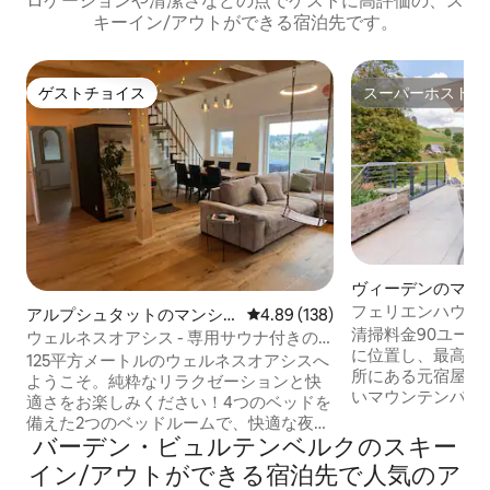
ロケーションや清潔さなどの点でゲストに高評価の、ス
キーイン/アウトができる宿泊先です。
ゲストチョイス
スーパーホスト
ゲストチョイス
スーパーホスト
ヴィーデンのマン
パート
フェリエンハウス
アルプシュタットのマンシ
レビュー138件、5つ星中4.89
4.89 (138)
清掃料金90ユー
ョン・アパート
ウェルネスオアシス - 専用サウナ付きの
に位置し、最高の
巨大バルコニー
125平方メートルのウェルネスオアシスへ
所にある元宿屋。
ようこそ。純粋なリラクゼーションと快
いマウンテンバイ
適さをお楽しみください！4つのベッドを
バイク愛好家に最
備えた2つのベッドルームで、快適な夜を
は利用できません
バーデン・ビュルテンベルクのスキー
過ごすことができます。4人用のヒマラヤ
た環境では、スキ
岩のサウナ、XXLシャワー、ジャグジ
イン/アウトができる宿泊先で人気のア
が可能です。 ヴ
ー、バーベキューグリル、ダイニングテ