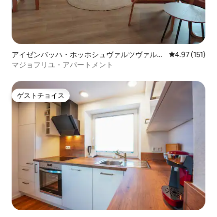
アイゼンバッハ・ホッホシュヴァルツヴァルト
レビュー151
4.97 (151)
のコンドミニアム
マジョフリユ・アパートメント
ゲストチョイス
ゲストチョイス