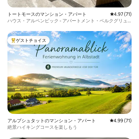
トートモースのマンション・アパート
レビュー71件
4.97 (71)
ハウス・アルペンビック - アパートメント・ベルクグリュ
ック
ゲストチョイス
大好評のゲストチョイスです。
アルプシュタットのマンション・アパート
レビュー71件
4.99 (71)
絶景ハイキングコースを楽しもう