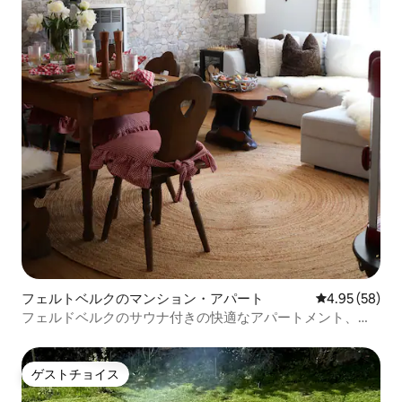
フェルトベルクのマンション・アパート
レビュー58件
4.95 (58)
フェルドベルクのサウナ付きの快適なアパートメント、フ
ァルカウネスト
ゲストチョイス
ゲストチョイス