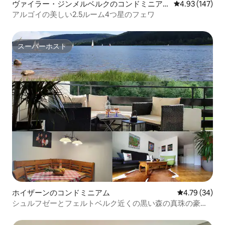
ヴァイラー・ジンメルベルクのコンドミニア
レビュー147件
4.93 (147)
ム
アルゴイの美しい2.5ルーム4つ星のフェワ
スーパーホスト
スーパーホスト
ホイザーンのコンドミニアム
レビュー34件
4.79 (34)
シュルフゼーとフェルトベルク近くの黒い森の真珠の豪華
な宿泊施設