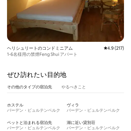
ヘリシュリートのコンドミニアム
レビュー217
4.9 (217)
1-6名様用の禁煙Feng Shui アパート
ぜひ訪⁠れ⁠た⁠い目⁠的⁠地
その他のタ⁠イ⁠プ⁠の宿⁠泊⁠先
やるべきこと
ホステル
ヴィラ
バーデン・ビュルテンベルク
バーデン・ビュルテンベルク
ペットと泊まれる宿泊先
湖に近い貸別荘
バーデン・ビュルテンベルク
バーデン・ビュルテンベルク