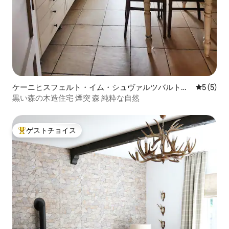
ケーニヒスフェルト・イム・シュヴァルツバルトの
レビュー
5 (5)
マンション・アパート
黒い森の木造住宅 煙突 森 純粋な自然
ゲストチョイス
大好評のゲストチョイスです。