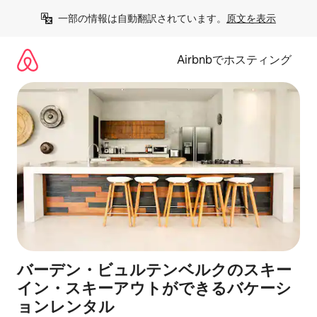
コ
一部の情報は自動翻訳されています。
原文を表示
ン
テ
ン
Airbnbでホスティング
ツ
に
ス
キ
ッ
プ
バーデン・ビュルテンベルクのスキー
イン・スキーアウトができるバケーシ
ョンレンタル