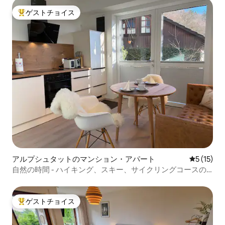
ゲストチョイス
大好評のゲストチョイスです。
アルプシュタットのマンション・アパート
レビュー1
5 (15)
自然の時間 - ハイキング、スキー、サイクリングコースの
すぐそば
ゲストチョイス
大好評のゲストチョイスです。