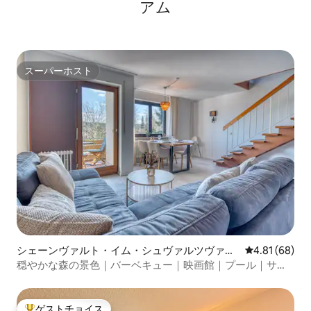
アム
スーパーホスト
スーパーホスト
シェーンヴァルト・イム・シュヴァルツヴァル
レビュー68件
4.81 (68)
トのコンドミニアム
穏やかな森の景色｜バーベキュー｜映画館｜プール｜サウ
ナ
ゲストチョイス