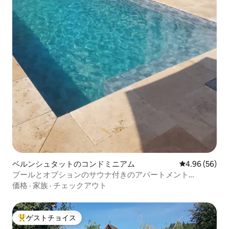
ベルンシュタットのコンドミニアム
レビュー56件
4.96 (56)
プールとオプションのサウナ付きのアパートメント
glüXnest
価格
·
家族
·
チェックアウト
ゲストチョイス
大好評のゲストチョイスです。