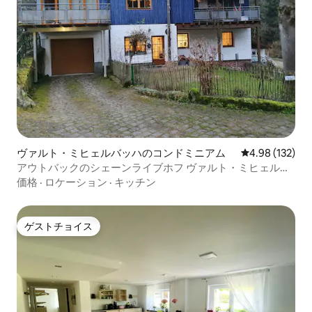
ヴァルト・ミヒェルバッハのコンドミニアム
レビュー132件
4.98 (132)
アウトバックのシェーンライブホフ ヴァルト・ミヒェルバ
ッハス
価格
·
ロケーション
·
キッチン
ゲストチョイス
ゲストチョイス