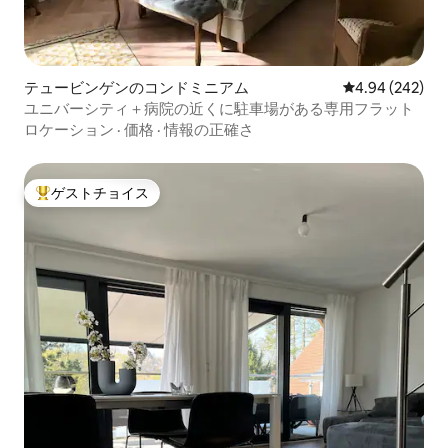
テュービンゲンのコンドミニアム
レビュー242件
4.94 (242)
ユニバーシティ＋病院の近くに駐車場がある専用フラット
ロケーション
·
価格
·
情報の正確さ
ゲストチョイス
大好評のゲストチョイスです。