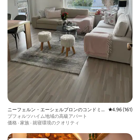
ニーフェルン・エーシェルブロンのコンドミニ
レビュー161件
4.96 (161)
アム
プフォルツハイム地域の高級アパート
価格
·
家族
·
就寝環境のクオリティ