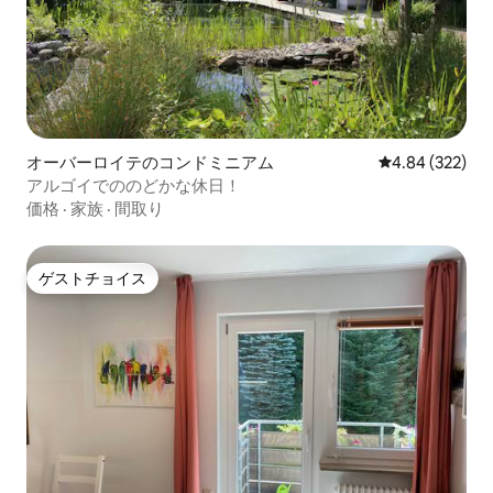
オーバーロイテのコンドミニアム
レビュー322件
4.84 (322)
アルゴイでののどかな休日！
価格
·
家族
·
間取り
ゲストチョイス
ゲストチョイス