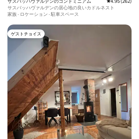
ザスバッハヴァルデンのコンドミニアム
レビュー262件
4.95 (262)
サスバッハヴァルデンの居心地の良いカドルネスト
家族
·
ロケーション
·
駐車スペース
ゲストチョイス
ゲストチョイス