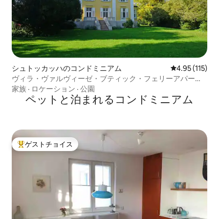
シュトッカッハのコンドミニアム
レビュー115
4.95 (115)
ヴィラ・ヴァルヴィーゼ・ブティック・フェリーアパート
メント
家族
·
ロケーション
·
公園
ペットと泊まれるコンドミニアム
ゲストチョイス
大好評のゲストチョイスです。