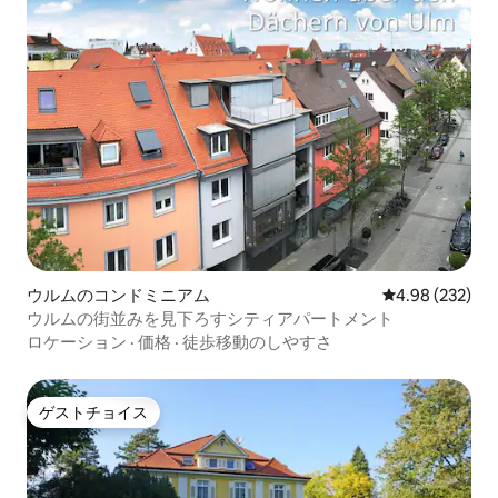
ウルムのコンドミニアム
レビュー232件
4.98 (232)
ウルムの街並みを見下ろすシティアパートメント
ロケーション
·
価格
·
徒歩移動のしやすさ
ゲストチョイス
ゲストチョイス