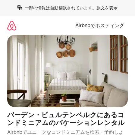
コ
一部の情報は自動翻訳されています。
原文を表示
ン
テ
ン
Airbnbでホスティング
ツ
に
ス
キ
ッ
プ
バーデン・ビュルテンベルクにあるコ
ンドミニアムのバケーションレンタル
Airbnbでユニークなコンドミニアムを検索・予約しよ