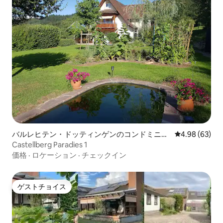
バルレヒテン・ドッティンゲンのコンドミニア
レビュー63件
4.98 (63)
ム
Castellberg Paradies 1
価格
·
ロケーション
·
チェックイン
ゲストチョイス
ゲストチョイス