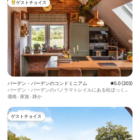
ゲストチョイス
大好評のゲストチョイスです。
バーデン・バーデンのコンドミニアム
レビュー203
5.0 (203)
バーデン・バーデンのパノラマトレイルにある松ぼっくり
ロフト
価格
·
家族
·
静か
ゲストチョイス
ゲストチョイス