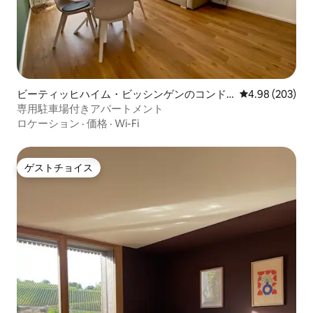
ビーティッヒハイム・ビッシンゲンのコンド
レビュー203件
4.98 (203)
ミニアム
専用駐車場付きアパートメント
ロケーション
·
価格
·
Wi-Fi
ゲストチョイス
ゲストチョイス