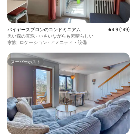
バイヤースブロンのコンドミニアム
レビュー149
4.9 (149)
黒い森の真珠 - 小さいながらも素晴らしい
家族
·
ロケーション
·
アメニティ・設備
スーパーホスト
スーパーホスト