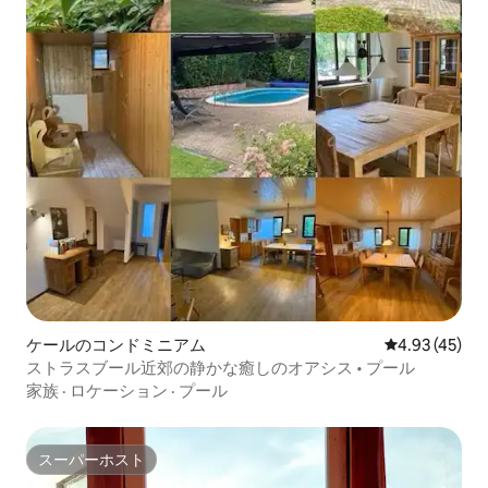
ケールのコンドミニアム
レビュー45件
4.93 (45)
ストラスブール近郊の静かな癒しのオアシス • プール
家族
·
ロケーション
·
プール
スーパーホスト
スーパーホスト