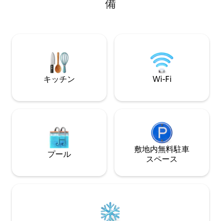
備
の滝まで徒歩圏内（1
ン湖から80km、ミュンヘンから120km、
した→広いキッチン 素晴らしい景色
フュッセンから80km、オーバースドルフ
しめるバルコニー→
から80km、アルゴイ空港メンミンゲンか
と自転車道への森
ら17km、A96、A7、イラー川のサイクリ
ングロードウルム・オーバースドルフ沿
い、スキー、ハイキング、サイクリン
グ、アルゴイアルプス...
キッチン
Wi-Fi
敷地内無料駐⁠車
プール
ス⁠ペ⁠ー⁠ス