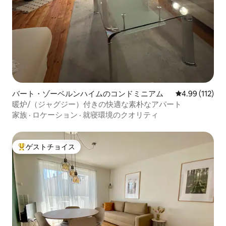
バート・ゾーベルンハイムのコンドミニアム
レビュー112件
4.99 (112)
暖炉/（ジャグジー）付きの快適な素朴なアパート
家族
·
ロケーション
·
就寝環境のクオリティ
ゲストチョイス
大好評のゲストチョイスです。