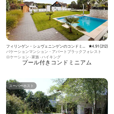
フィリンゲン・シュヴェニンゲンのコンドミニ
レビュー212
4.91 (212)
アム
バケーションマンション・アパートブラックフォレスト
ロケーション
·
家族
·
ハイキング
プール付きコンドミニアム
スーパーホスト
スーパーホスト