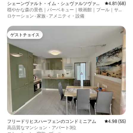
シェーンヴァルト・イム・シュヴァルツヴァル
レビュー68件
4.81 (68)
トのコンドミニアム
穏やかな森の景色｜バーベキュー｜映画館｜プール｜サウ
ナ
ロケーション
·
家族
·
アメニティ・設備
ゲストチョイス
ゲストチョイス
フリードリヒスハーフェンのコンドミニアム
レビュー55件
4.98 (55)
高品質なマンション・アパート3位