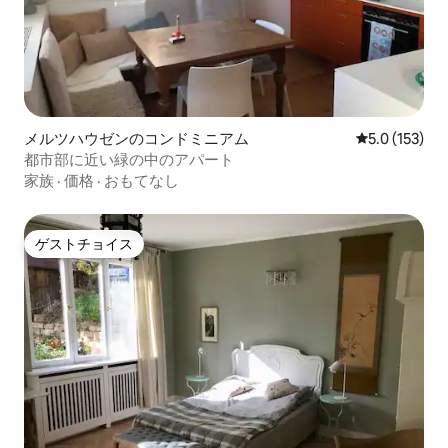
メルツハウゼンのコンドミニアム
レビュー153
5.0 (153)
都市部に近い緑の中のアパート
家族
·
価格
·
おもてなし
ゲストチョイス
ゲストチョイス