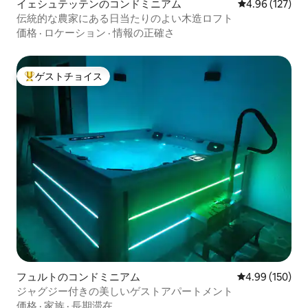
イェシュテッテンのコンドミニアム
レビュー127件
4.96 (127)
伝統的な農家にある日当たりのよい木造ロフト
価格
·
ロケーション
·
情報の正確さ
ゲストチョイス
大好評のゲストチョイスです。
フュルトのコンドミニアム
レビュー150件
4.99 (150)
ジャグジー付きの美しいゲストアパートメント
価格
·
家族
·
長期滞在