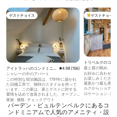
ゲストチョイス
ゲストチョイス
ゲストチョイス
大好評のゲストチ
トリベルクのコン
森と庭の眺め、キ
アイトラッハのコンドミニ
レビュー156件、5つ星中4.98
4.98 (156)
炉
アム
お好みに合わせて
シャレーの中のアパート
お楽しみください
この特別な宿泊施設は、1791年に築かれ
最新かつ最も美し
た旧織工所で、独特のスタイルを持って
ルクからショナッ
います。この家は、家とゲストに対する
色を眺めることができます
ロケーション
·
家
愛情を込めて改装されました。オープン
バーベキュー、ブ
キッチン付きの広いリビングルーム、寝
家族
·
価格
·
チェックアウト
快適なキングサイズ
室、バスルーム、エンポア。この家は、
バーデン・ビュルテンベルクにあるコ
デュ＆ラクレットセ
ヴュルテンベルク州アルゴイのアイトラ
ンドミニアムで人気のアメニティ・設
の雰囲気 → 新しく
ッハの中心部に位置しています。ボーデ