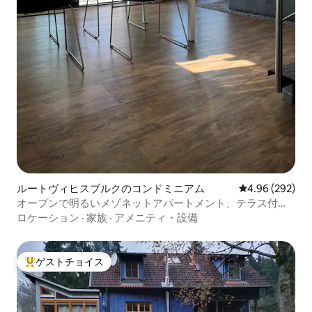
ルートヴィヒスブルクのコンドミニアム
レビュー292件
4.96 (292)
オープンで明るいメゾネットアパートメント、テラス付き
（10P）
ロケーション
·
家族
·
アメニティ・設備
ゲストチョイス
大好評のゲストチョイスです。