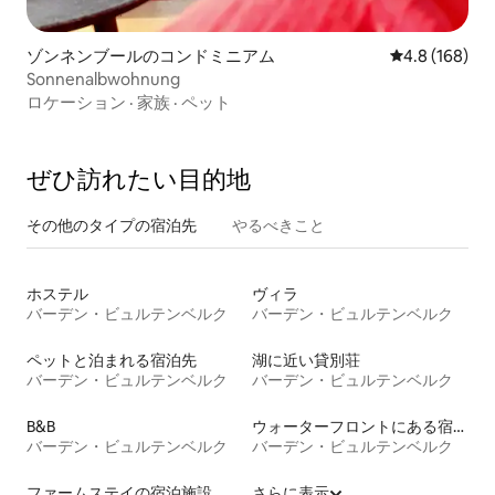
ゾンネンブールのコンドミニアム
レビュー168
4.8 (168)
Sonnenalbwohnung
ロケーション
·
家族
·
ペット
ぜひ訪⁠れ⁠た⁠い目⁠的⁠地
その他のタ⁠イ⁠プ⁠の宿⁠泊⁠先
やるべきこと
ホステル
ヴィラ
バーデン・ビュルテンベルク
バーデン・ビュルテンベルク
ペットと泊まれる宿泊先
湖に近い貸別荘
バーデン・ビュルテンベルク
バーデン・ビュルテンベルク
B&B
ウォーターフロントにある宿泊施設
バーデン・ビュルテンベルク
バーデン・ビュルテンベルク
ファームステイの宿泊施設
さらに表示