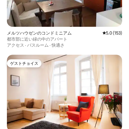
メルツハウゼンのコンドミニアム
レビュー153
5.0 (153)
都市部に近い緑の中のアパート
アクセス
·
バスルーム
·
快適さ
ゲストチョイス
ゲストチョイス