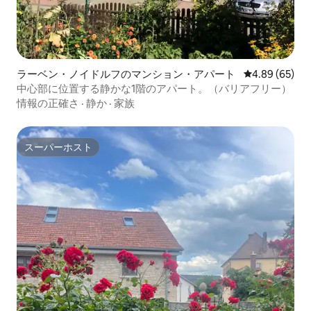
ラーベン・ノイドルフのマンション・アパート
レビュー65件
4.89 (65)
中心部に位置する静かな1階のアパート。（バリアフリー）
情報の正確さ
·
静か
·
家族
スーパーホスト
スーパーホスト