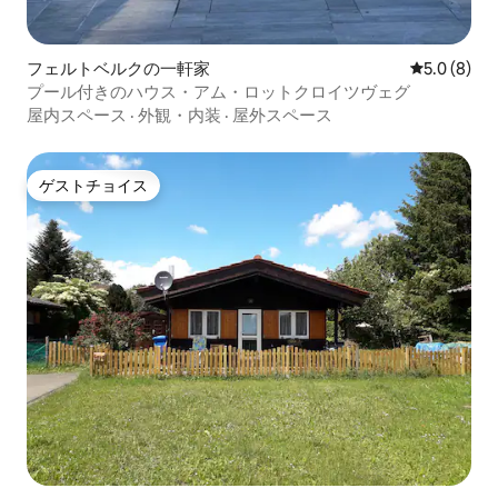
フェルトベルクの一軒家
レビュー8
5.0 (8)
プール付きのハウス・アム・ロットクロイツヴェグ
屋内スペース
·
外観・内装
·
屋外スペース
ゲストチョイス
ゲストチョイス