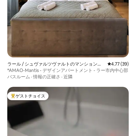
ラール / シュヴァルツヴァルトのマンション・
レビュー39件
4.77 (39)
アパート
*AMAO-Mantis - デザインアパートメント - ラー市内中心部
バスルーム
·
情報の正確さ
·
近隣
ゲストチョイス
大好評のゲストチョイスです。