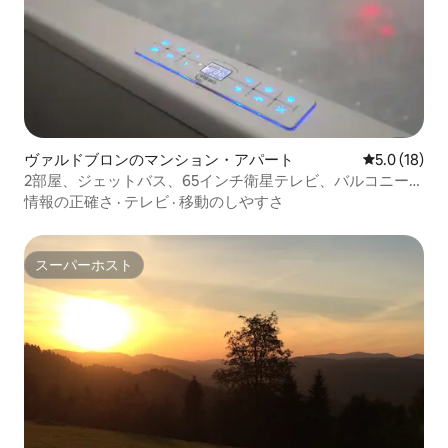
ヴァルドブロンのマンション・アパート
レビュー18
5.0 (18)
2部屋、ジェットバス、65インチ衛星テレビ、バルコニー、
駐車場など
情報の正確さ
·
テレビ
·
移動のしやすさ
スーパーホスト
スーパーホスト