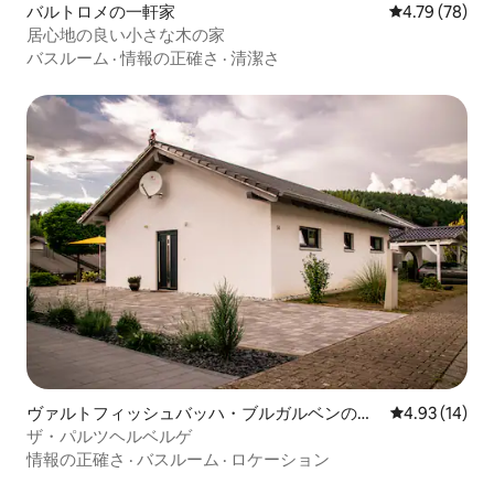
バルトロメの一軒家
レビュー78件
4.79 (78)
居心地の良い小さな木の家
バスルーム
·
情報の正確さ
·
清潔さ
ヴァルトフィッシュバッハ・ブルガルベンの一
レビュー14件
4.93 (14)
軒家
ザ・パルツヘルベルゲ
情報の正確さ
·
バスルーム
·
ロケーション