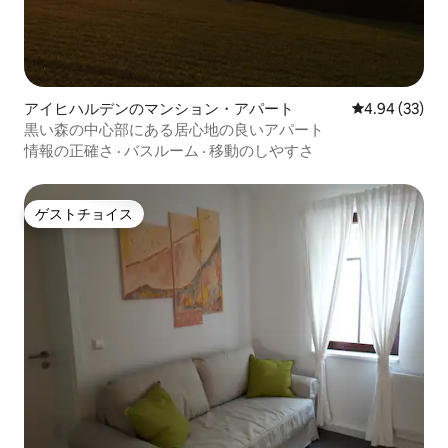
アイヒハルデンのマンション・アパート
レビュー33件
4.94 (33)
黒い森の中心部にある居心地の良いアパート
情報の正確さ
·
バスルーム
·
移動のしやすさ
ゲストチョイス
ゲストチョイス