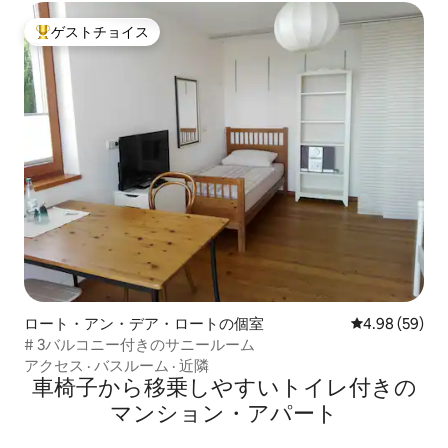
ゲストチョイス
大好評のゲストチョイスです。
ロート・アン・デア・ロートの個室
レビュー59件
4.98 (59)
# 3バルコニー付きのサニールーム
アクセス
·
バスルーム
·
近隣
車椅子から移乗しやすいトイレ付きの
マンション・アパート