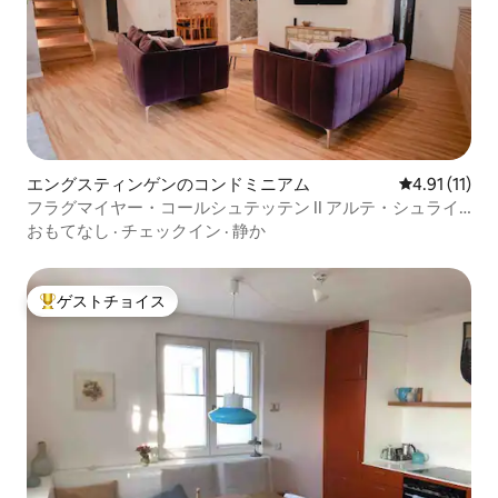
エングスティンゲンのコンドミニアム
レビュー11件
4.91 (11)
フラグマイヤー・コールシュテッテン II アルテ・シュライ
ネリー
おもてなし
·
チェックイン
·
静か
ゲストチョイス
大好評のゲストチョイスです。