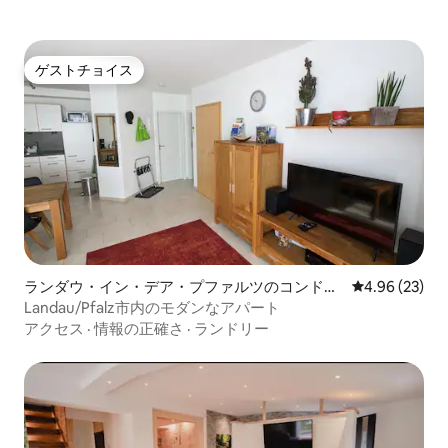
ゲストチョイス
ゲストチョイス
ランダウ・イン・デア・プファルツのコンドミ
レビュー23件
4.96 (23)
ニアム
Landau/Pfalz市内のモダンなアパート
アクセス
·
情報の正確さ
·
ランドリー