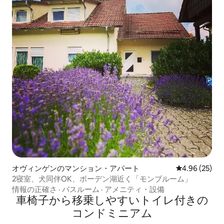
オヴィンゲンのマンション・アパート
レビュー25件
4.96 (25)
2寝室、犬同伴OK、ボーデン湖近く「モンブルーム」
情報の正確さ
·
バスルーム
·
アメニティ・設備
車椅子から移乗しやすいトイレ付きの
コンドミニアム