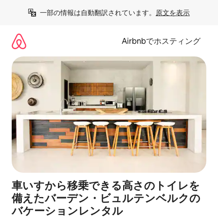
コ
一部の情報は自動翻訳されています。
原文を表示
ン
テ
ン
Airbnbでホスティング
ツ
に
ス
キ
ッ
プ
車いすから移乗できる高さのトイレを
備えたバーデン・ビュルテンベルクの
バケーションレンタル