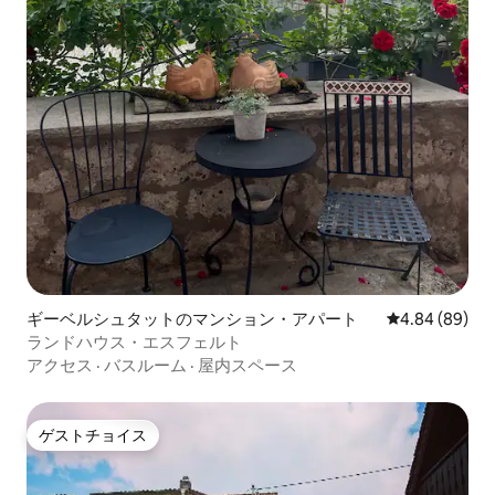
ギーベルシュタットのマンション・アパート
レビュー89件
4.84 (89)
ランドハウス・エスフェルト
アクセス
·
バスルーム
·
屋内スペース
ゲストチョイス
ゲストチョイス