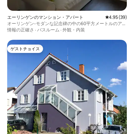
エーリンゲンのマンション・アパート
レビュー39件
4.95 (39)
オーリンゲン-モダンな記念碑の中の60平方メートルのアパ
ート
情報の正確さ
·
バスルーム
·
外観・内装
ゲストチョイス
ゲストチョイス