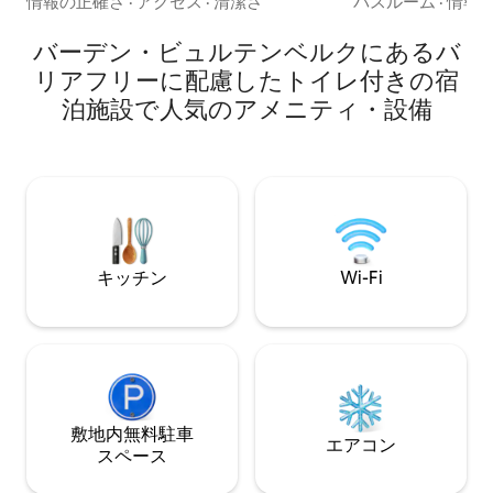
情報の正確さ
·
アクセス
·
清潔さ
バスルーム
·
情報
ラン、バー、衣料品店もあります。夏
出し式ソファベッ
は、徒歩10分で屋外プールに行けます。
ル、一人旅の方、
バーデン・ビュルテンベルクにあるバ
バス停の便利な立地のおかげで、温泉や
家族に最適です。こ
リアフリーに配慮したトイレ付きの宿
アトラクションがあるバーデンヴァイラ
年5月に私たちが購入し
泊施設で人気のアメニティ・設備
ーなど、近隣の町にも行けます。車で：
にある46平方メ
フランスまで10 km、スイスまで30 km、
ですが、地域の多
フライブルクまで30 km、そしてもちろ
心にもあります。
ん、フェルドベルク山とシャウインスラ
ワイン栽培地や、
ンド山を含む美しい黒い森があります。
を備えた多くのワ
子供やティーンエイジャーにとって、ル
転車や車ですぐに
ストのヨーロッパパークは大きな魅力で
す。
キッチン
Wi-Fi
敷地内無料駐⁠車
エアコン
ス⁠ペ⁠ー⁠ス