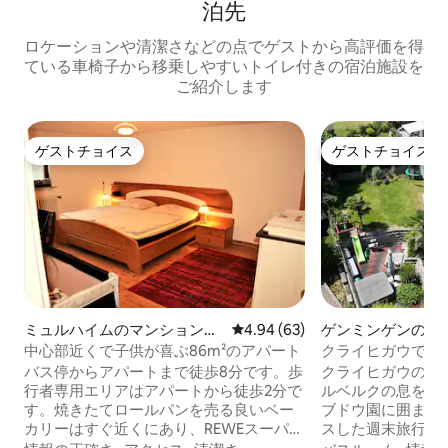
泊先
ロケーションや清潔さなどの点でゲストから高評価を得
ている車椅子から移乗しやすいトイレ付きの宿泊施設を
ご紹介します
ゲストチョイス
ゲストチョイス
ゲストチョイス
ゲストチョイス
ミュルハイムのマンション・
レビュー63件、5つ星中4.94
4.94 (63)
ゲンミンゲンのマ
アパート
アパート
中心部近くで子供が喜ぶ86m²のアパート
クライヒガウでリ
バス停からアパートまで徒歩8分です。歩
クライヒガウの郊
行者専用エリアはアパートから徒歩2分で
ルベルクの息をの
す。焼きたてロールパンを売る良いベー
ブドウ園に囲まれ
カリーはすぐ近くにあり、REWEスーパー
スした週末旅行や
もあります。近くには良い旅館、レスト
す。2つ目の寝室