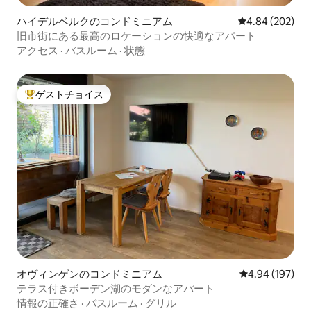
ハイデルベルクのコンドミニアム
レビュー202件
4.84 (202)
旧市街にある最高のロケーションの快適なアパート
アクセス
·
バスルーム
·
状態
ゲストチョイス
大好評のゲストチョイスです。
オヴィンゲンのコンドミニアム
レビュー197件
4.94 (197)
テラス付きボーデン湖のモダンなアパート
情報の正確さ
·
バスルーム
·
グリル