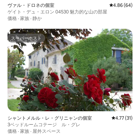
ヴァル・ドロネの個室
レビュー64件
4.86 (64)
ゲイト・デュ・エロン 04530 魅力的な山の部屋
価格
·
家族
·
静か
スーパーホスト
スーパーホスト
シャントメルル・レ・グリニャンの個室
レビュー31件
4.77 (31)
3ベッドルームコテージ ル・グレ
価格
·
家族
·
屋外スペース