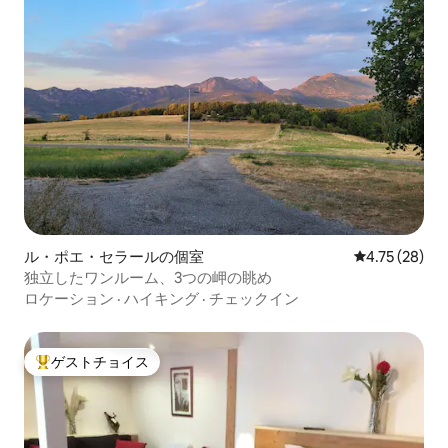
ル・ポエ・セラールの個室
レビュー28件
4.75 (28)
独立したワンルーム、3つの岬の眺め
ロケーション
·
ハイキング
·
チェックイン
ゲストチョイス
大好評のゲストチョイスです。