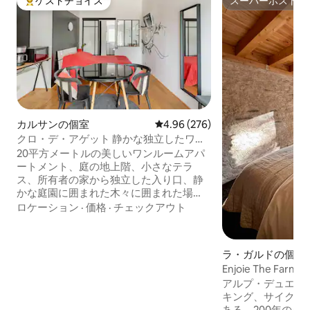
ゲストチョイス
スーパーホスト
大好評のゲストチョイスです。
スーパーホスト
カルサンの個室
レビュー276件、5つ星中4.96
4.96 (276)
クロ・デ・アゲット 静かな独立したワン
ルーム
20平方メートルの美しいワンルームアパ
ートメント、庭の地上階、小さなテラ
ス、所有者の家から独立した入り口、静
かな庭園に囲まれた木々に囲まれた場
所。 近くには、アルデシュ渓谷、セーズ
ロケーション
·
価格
·
チェックアウト
渓谷、ソータデの滝、ポン・ダールの洞
窟、アヴィニョン、ウゼス、ポン・デ
ュ・ガール、ニーム、ヴェーゾン・ラ・
ラ・ガルドの個室
ロメーヌ、オレンジ、ヴァロン・ポン・
Enjoie The Farm
ダールなどがあります。 ハイキング、カ
アルプ・デュエズ
ヌー、自転車での周辺の観光。 高速道路
キング、サイクリ
A7、19番出口ボレンヌ（BOLLENE）から
ある、200年の歴