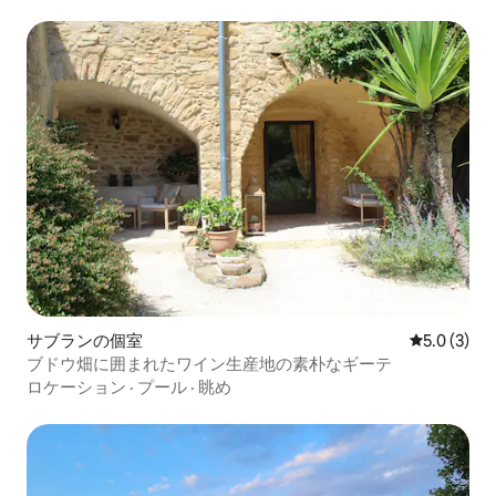
サブランの個室
レビュー3
5.0 (3)
ブドウ畑に囲まれたワイン生産地の素朴なギーテ
ロケーション
·
プール
·
眺め