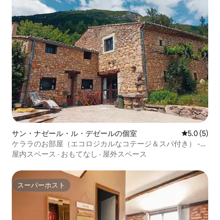
サン・ナゼール・ル・デゼールの個室
レビュー5
5.0 (5)
ケララのお部屋（エコロジカルなコテージ＆スパ付き） -
ドローム
屋内スペース
·
おもてなし
·
屋外スペース
スーパーホスト
スーパーホスト