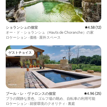
ショランシュの個室
レビュー12件
4.58 (12)
オー・ド・ショランシュ（Hauts de Choranche）の家
ロケーション
·
価格
·
屋外スペース
ゲストチョイス
ゲストチョイス
ブール・レ・ヴァロンスの個室
レビュー25件
4.96 (25)
プラの閑静な景色、ゴルフ場の眺め、自転車の利用可能
ロケーション
·
就寝環境のクオリティ
·
裏庭