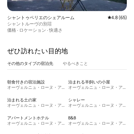
シャントゥペリエのシェアルーム
レビュー65
4.8 (65)
シャントルーヴの別荘
価格
·
ロケーション
·
快適さ
ぜひ訪⁠れ⁠た⁠い目⁠的⁠地
その他のタ⁠イ⁠プ⁠の宿⁠泊⁠先
やるべきこと
朝食付きの宿泊施設
泊まれる羊飼いの小屋
オーヴェルニュ・ローヌ・アルプ
オーヴェルニュ・ローヌ・アルプ
泊まれる土の家
シャレー
オーヴェルニュ・ローヌ・アルプ
オーヴェルニュ・ローヌ・アルプ
アパートメントホテル
B&B
オーヴェルニュ・ローヌ・アルプ
オーヴェルニュ・ローヌ・アルプ