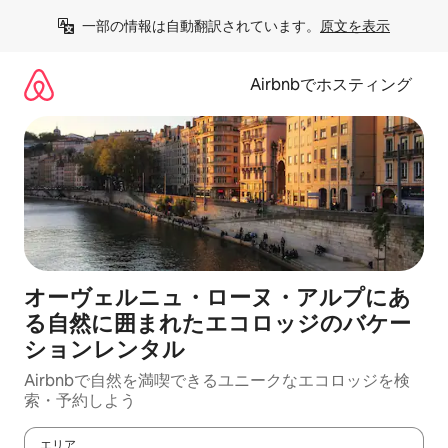
コ
一部の情報は自動翻訳されています。
原文を表示
ン
テ
ン
Airbnbでホスティング
ツ
に
ス
キ
ッ
プ
オーヴェルニュ・ローヌ・アルプにあ
る自然に囲まれたエコロッジのバケー
ションレンタル
Airbnbで自然を満喫できるユニークなエコロッジを検
索・予約しよう
エリア