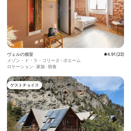
ヴェルの個室
レビュー23件
4.91 (23)
メゾン・ド・ラ・コリーヌ - ボエーム
ロケーション
·
家族
·
朝食
ゲストチョイス
ゲストチョイス