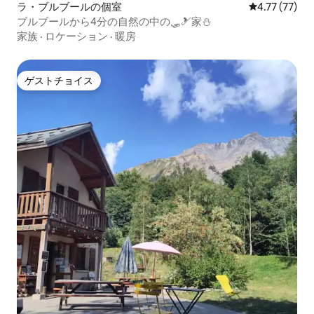
ラ・ブルブールの個室
レビュー77件
4.77 (77)
ブルブールから4分の自然の中の🛷🎿家⛄
家族
·
ロケーション
·
暖房
ゲストチョイス
ゲストチョイス