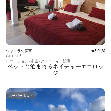
シャスラの個室
レビュー8
5.0 (8)
GITE 14人
ロケーション
·
家族
·
アメニティ・設備
ペットと泊まれるネイチャーエコロッ
ジ
スーパーホスト
スーパーホスト