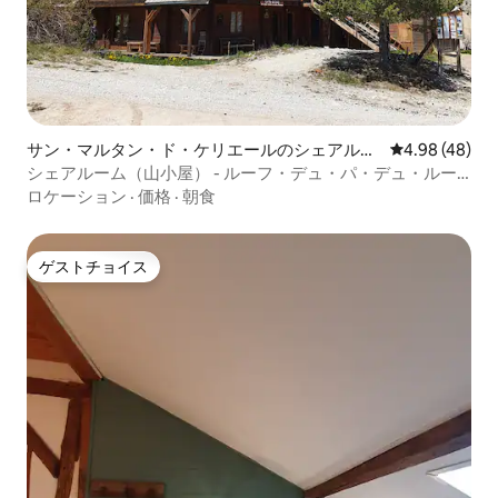
サン・マルタン・ド・ケリエールのシェアルー
レビュー48件
4.98 (48)
ム
シェアルーム（山小屋） - ルーフ・デュ・パ・デュ・ルー
プ
ロケーション
·
価格
·
朝食
ゲストチョイス
ゲストチョイス