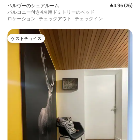
ペルヴーのシェアルーム
レビュー26件
4.96 (26)
バルコニー付き4名用ドミトリーのベッド
ロケーション
·
チェックアウト
·
チェックイン
ゲストチョイス
ゲストチョイス