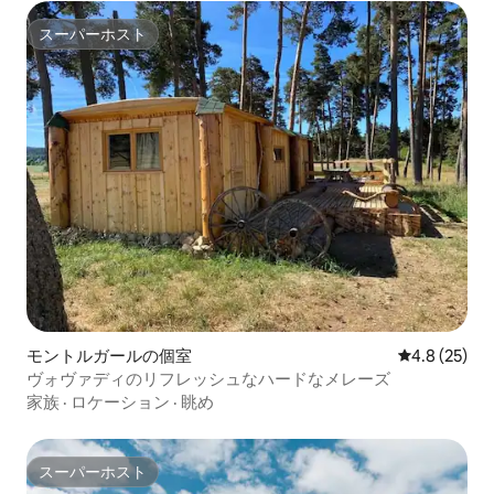
スーパーホスト
スーパーホスト
モントルガールの個室
レビュー25
4.8 (25)
ヴォヴァディのリフレッシュなハードなメレーズ
家族
·
ロケーション
·
眺め
スーパーホスト
スーパーホスト