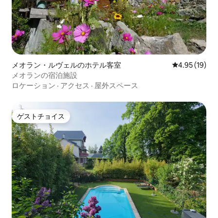
メオラン・ルヴェルのホテル客室
レビュー19件
4.95 (19)
メオランの宿泊施設
ロケーション
·
アクセス
·
屋外スペース
ゲストチョイス
ゲストチョイス