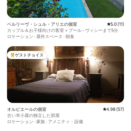
ベルリーヴ・シュル・アリエの個室
レビュー11
5.0 (11)
カップル＆お子様向けの客室 + プール - ヴィシーまで5分
ロケーション
·
屋外スペース
·
朝食
ゲストチョイス
大好評のゲストチョイスです。
オルピエールの個室
レビュー57件
4.98 (57)
古い羊小屋の独立した部屋
ロケーション
·
家族
·
アメニティ・設備