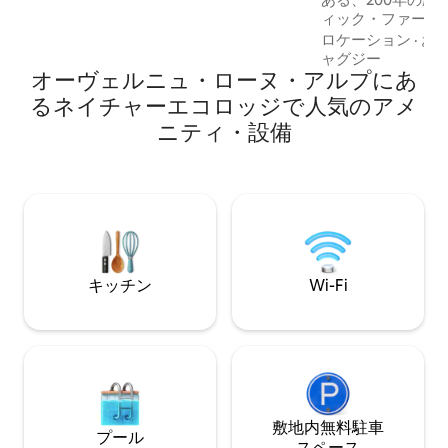
13キロ、20番出口ピオレン（PIOLENC）
ィック・ファーム
から24キロ
ーム付きの静かな
ロケーション
·
お
さ、静けさ、本格
ャグジー
オーヴェルニュ・ローヌ・アルプにあ
求めるカップルや
適です。共有のラ
るネイチャーエコロッジで人気のアメ
テラス、庭、さら
ニティ・設備
と屋外ジャグジー
チンは、朝食、軽
す。ホスティング
ン、体験、地元の
をご案内します。
キッチン
Wi-Fi
敷地内無料駐⁠車
プール
ス⁠ペ⁠ー⁠ス