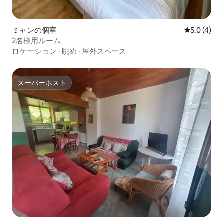
ミャンの個室
レビュー4
5.0 (4)
2名様用ルーム
ロケーション
·
眺め
·
屋外スペース
スーパーホスト
スーパーホスト