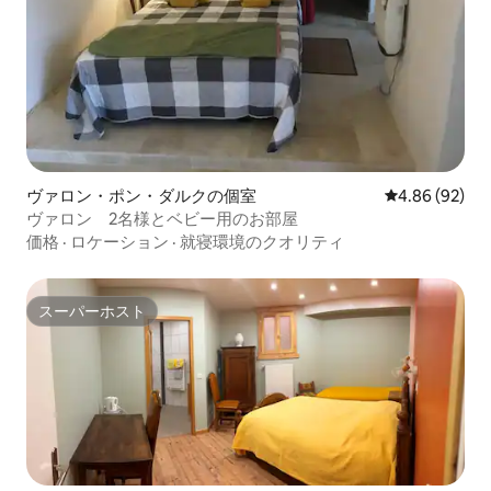
ヴァロン・ポン・ダルクの個室
レビュー92件
4.86 (92)
ヴァロン 2名様とベビー用のお部屋
価格
·
ロケーション
·
就寝環境のクオリティ
スーパーホスト
スーパーホスト