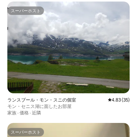
スーパーホスト
スーパーホスト
ランスブール・モン・スニの個室
レビュー35件
4.83 (35)
モン・セニス湖に面したお部屋
家族
·
価格
·
近隣
スーパーホスト
スーパーホスト