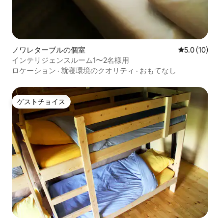
ノワレターブルの個室
レビュー10
5.0 (10)
インテリジェンスルーム1〜2名様用
ロケーション
·
就寝環境のクオリティ
·
おもてなし
ゲストチョイス
ゲストチョイス