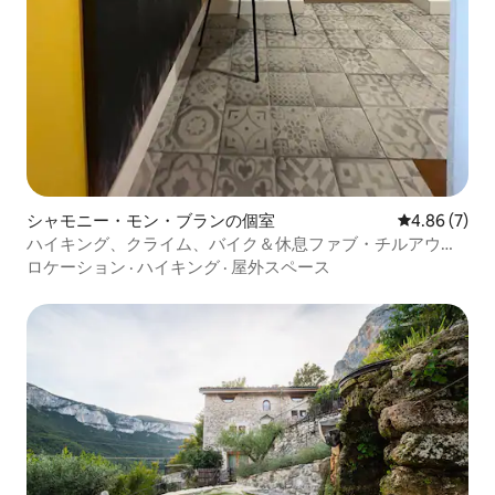
シャモニー・モン・ブランの個室
レビュー7件
4.86 (7)
ハイキング、クライム、バイク＆休息ファブ・チルアウ
ト・スペース
ロケーション
·
ハイキング
·
屋外スペース