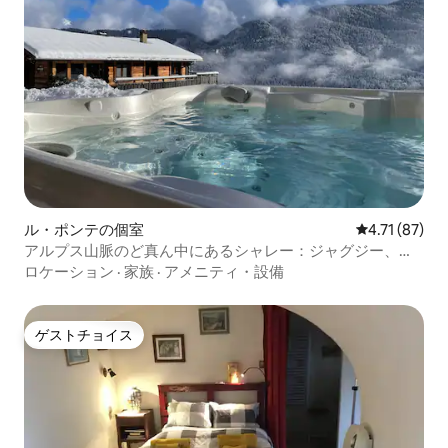
ル・ポンテの個室
レビュー87件
4.71 (87)
アルプス山脈のど真ん中にあるシャレー：ジャグジー、サ
ウナ
ロケーション
·
家族
·
アメニティ・設備
ゲストチョイス
ゲストチョイス