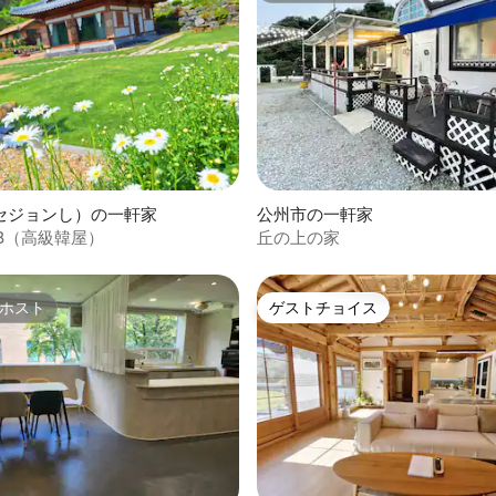
イトル「木と
イ・チョンジュン氏の短編小説
logue』から引用されています。
セジョンし）の一軒家
公州市の一軒家
B（高級韓屋）
丘の上の家
ホスト
ゲストチョイス
ホスト
ゲストチョイス