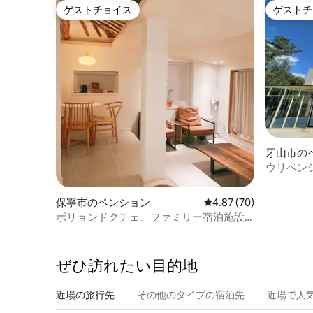
ゲストチョイス
ゲストチ
ゲストチョイス
ゲストチ
牙山市の
ウリペン
戸建て＃
ャンビュ
保寧市のペンション
レビュー70件、5つ星中
4.87 (70)
チテレビ
ボリョンドクチェ、ファミリー宿泊施設
[ダムエ]・大天海水浴場、マッドフェステ
ィバル、バーベキュー場、ジャグジー、
村カング、キャンプファイ、7人可能
ぜひ訪⁠れ⁠た⁠い目⁠的⁠地
近場の旅行先
その他のタ⁠イ⁠プ⁠の宿⁠泊⁠先
近場で人