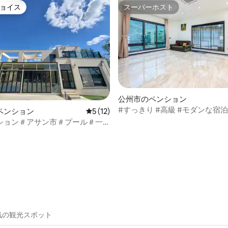
ョイス
スーパーホスト
ョイス
スーパーホスト
公州市のペンション
#すっきり #高級 #モダンな宿泊
ペンション
レビュー12件、5つ星中5つ星の平均評価
5 (12)
号室
ション＃アサン市＃プール＃一
バーベキュー＃貯水池＃オーシ
ー＃特別価格＃コスパ＃75イン
4.87つ星の平均評価
＃広い庭
気の観光スポット