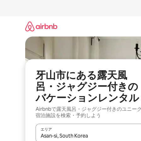
コ
ン
テ
ン
ツ
に
ス
キ
ッ
プ
牙山市にある露天風
呂・ジャグジー付きの
バケーションレンタル
Airbnbで露天風呂・ジャグジー付きのユニー
宿泊施設を検索・予約しよう
エリア
検索結果が表示されたら、上下の矢印キーを使っ