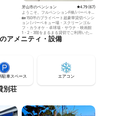
しむことがで
ただけます。 🔌 220V / 1
牙山市のペンション
レビュー67件、5つ星
4.79 (67)
両方用意されてい
ようこそ。フルペンションF棟/バーベキュ
歩3分の
ー場/カラオケ/スクリーンゴルフ/卓球場/
🏡 150坪のプライベート超豪華貸切ペンシ
所です。
あります
映画館/ヒノキのサウナ/団体集会/ワーク
ョン | バーベキュー場・スクリーンゴル
しむのに
ショップ
フ・カラオケ・卓球場・サウナ・映画館
ムランド
1・2・3階をまるまる貸切でご利用いただ
ざまな祭り
気のアメニティ・設備
けるプライベートペンションです。 大規
模な人数でも不便なく利用できる構造
で、 家族の集まり、友人の集まり、会社
の市外局
のワークショップ、団体のイベントに最
957です。
適です。 ⏰チェックイン／チェックアウ
さい。
ト チェックイン：15:00 チェックアウト：
10:30 ※事前の相談なしに退出を遅らせた
場合 →30分ごとに30,000ウォンの追加料
⁠車ス⁠ペ⁠ー⁠ス
エアコン
金が発生します ※物品の破損や施設の破損
があった場合は、補償をお願い致しま
す。 🚗駐車場案内 ペンション前の駐車場
貸別荘
が利用可能 駐車スペースが不足している
場合 →通行を妨げないように、道路沿い
やペンションの入り口周辺に駐車してく
ださい。 車両台数に制限はありません。
現在、屋外バーベキューエリアの庭には