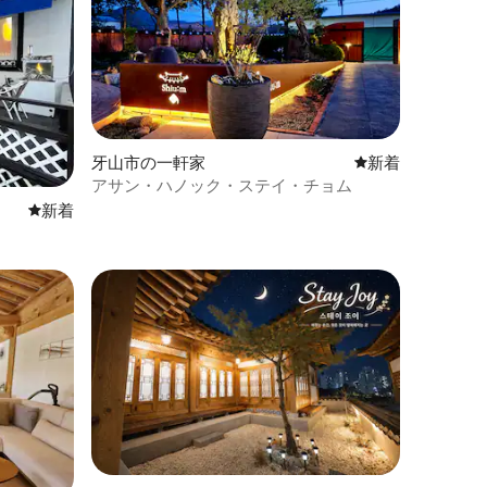
マットが敷かれており、芝生はありませ
ん。
牙山市の一軒家
新しい宿泊先
新着
アサン・ハノック・ステイ・チョム
新しい宿泊先
新着