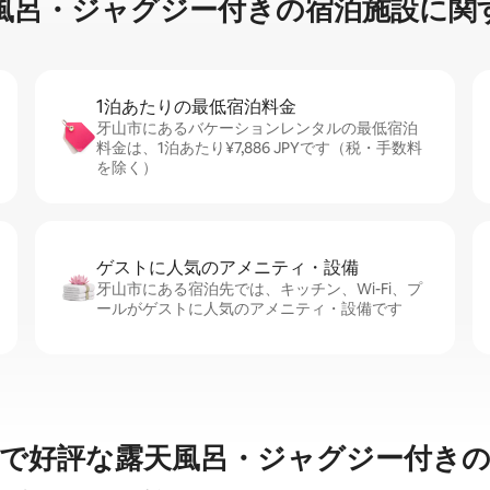
呂・ジ⁠ャ⁠グ⁠ジ⁠ー⁠付⁠き⁠の宿⁠泊⁠施⁠設⁠に関⁠
1泊あたりの最⁠低⁠宿⁠泊⁠料⁠金
牙山市にあるバケーションレンタルの最低宿泊
料金は、1泊あたり¥7,886 JPYです（税・手数料
を除く）
ゲストに人⁠気⁠のア⁠メ⁠ニ⁠テ⁠ィ・設⁠備
牙山市にある宿泊先では、キッチン、Wi-Fi、プ
ールがゲストに人気のアメニティ・設備です
市で好評な露天風呂・ジャグジー付きの