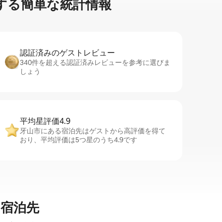
す⁠る簡⁠単⁠な統⁠計⁠情⁠報
認証済みのゲ⁠ス⁠ト⁠レ⁠ビ⁠ュ⁠ー
340件を超える認証済みレビューを参考に選びま
しょう
平均星評価4.9
牙山市にある宿泊先はゲストから高評価を得て
おり、平均評価は5つ星のうち4.9です
宿泊先