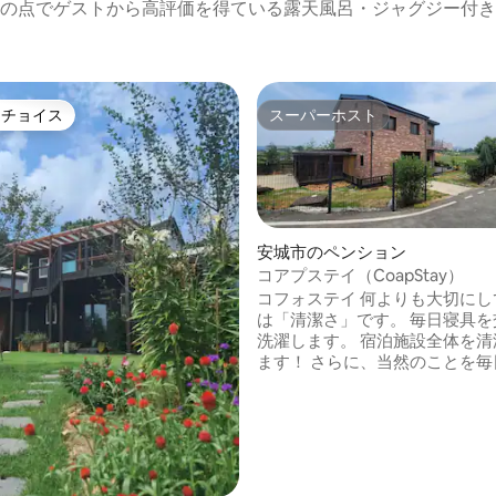
の点でゲストから高評価を得ている露天風呂・ジャグジー付き
トチョイス
スーパーホスト
ゲストチョイスです。
スーパーホスト
安城市のペンション
コアプステイ（CoapStay）
コフォステイ 何よりも大切にし
は「清潔さ」です。 毎日寝具を
洗濯します。 宿泊施設全体を清
つ星中5つ星の平均評価
ます！ さらに、当然のことを毎
ること！ コフォーステイのお約
コフォーステイは清潔で快適な
供します。 （ベッド + SenseM
ドマットレス 12cm + カバー
洗える個別寝具） テレビに接続されたア
クティブスピーカーで NETFLIX