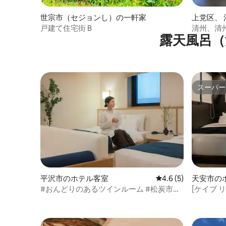
世宗市（セジョンし）の一軒家
上党区、
し、サン
戸建て住宅街 B
清州、清
露天風呂（
パーティ
占
スーパー
スーパー
平沢市のホテル客室
レビュー5件、5つ星
4.6 (5)
天安市の
#おんどりのあるツインルーム #松炭市場
[ケイブ 
近く #大型バスタブ #感性宿泊施設 #ツイ
アンターミナ
ンベッド #茶道 #松炭駅15分
プト | 