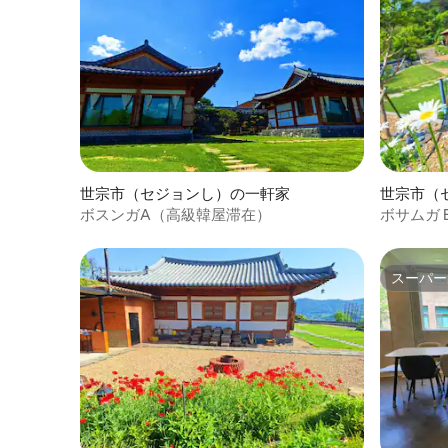
ば幸いです。 - 宿泊施設のタ
鳥」は、
集『Epi
世宗市（セジョンし）の一軒家
世宗市（
ボスンガA（高級韓屋滞在）
ボサムガ 
スーパー
スーパー