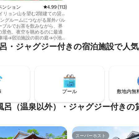
Disney+を映画館のように楽
ペンション
レビュー113件、5つ星中4.99つ星の平均評価
4.99 (113)
きます。 大型バーベキュー用品をご利用
ケイリョン山を望む2階建ての貸切
いただけます。 庭での焚き火は、日常の
ン
ビングルームにつながる屋外バル
ストレスを忘れるのに十分な場
ーブルでお茶を飲みながら、界
コボステイは 宿泊施設自体を楽
の景色、夜空を眺めるのに最適
最適な場所であり、 安城ファー
まで5分で、 季節に応じてさま
策道を歩きながら、周辺に生息
呂・ジャグジー付きの宿泊施設で人
を楽しむことができます。 お手伝いが必
物を観察できます。また、芝生
要な場合は、ご連絡ください！ 010は携帯
は、炭火焼き、焚き火、キャン
電話会社の識別番号で、 真ん中
ヤー、簡易バスケットボール、
番は8928です。 最後の番号は2
も楽しめます。 近隣の界龍
3つの番号をつなげてみてくだ
や新院寺の見学、登山、および
を利用できます。また、徒歩10
界龍貯水池では、杜礼道の散策
しむこともできます。 農家が
i
プール
敷地内無料駐
小さな集落の端に位置していま
には低い丘陵地があり、周辺に
風呂（温泉以外）・ジャグジー付きの
き起こす施設がないため、ホタ
ンウォン、ザリガニなど、生態
標となる生物が時折姿を現わす
会の日常生活では感
い感動と、疲れた心身にとって
スーパーホスト
がらも心地よい安息の場になれ
スーパーホスト