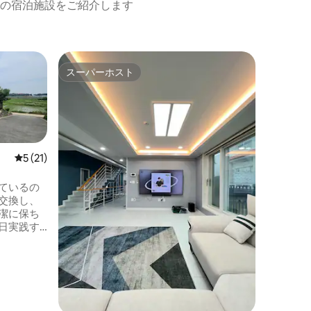
の宿泊施設をご紹介します
平沢のコ
スーパーホスト
ゲス
スーパーホスト
大好評
キャンプ
（庭付き
キャンプ
美しい1階
ストが入
屋を清掃
具は、ゲ
レビュー21件、5つ星中5つ星の平均評価
5 (21)
温洗濯と消
宿泊施設
ているの
限はあり
交換し、
泊環境を
潔に保ち
合は清掃
日実践す
ホストに
束です。
セージでお知
寝床を提
ューはバ
am 2サイ
ベキュー
は取り外して
ので、ご
さい！ 📺 宿泊先のテレビでNetflix、
と
Disney