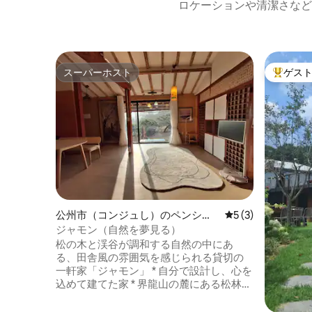
ロケーションや清潔さなど
スーパーホスト
ゲス
スーパーホスト
大好評の
公州市（コンジュし）のペンショ
レビュー3件、5
5 (3)
ン
ジャモン（自然を夢見る）
松の木と渓谷が調和する自然の中にあ
る、田舎風の雰囲気を感じられる貸切の
一軒家「ジャモン」 * 自分で設計し、心を
込めて建てた家 * 界龍山の麓にある松林の
中庭で楽しむバーベキューと焚き火 * 昔な
がらの伝統的なオンドル（韓式暖房）を