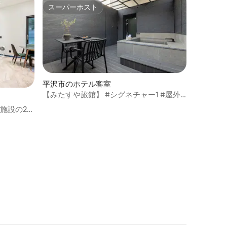
スーパーホスト
スーパーホスト
平沢市のホテル客室
【みたすや旅館】 #シグネチャー1 #屋外
露天風呂 #屋外テラス #ドライサウナ #ツ
施設の201
インルーム