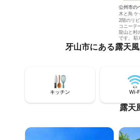
備えた、檜の木で囲まれた居心地の良い
公州市の
黄土壁の部屋 * 夜には星が降り注ぐような
木と鳥 
感覚で見える場所 * 多忙な日常から離れ、
パンショ
2階のリ
ゆっくりと休息できる空間 * セジョング・
コニーテ
テジョン・ゴンジュ近くの癒やしの空間 ◼️
龍山と村
ご利用のご案内 - チェックイン／チェック
です。 駐車場→宿泊施設の前の庭→小池ま
アウト チェックイン 16:00 チェックアウ
で続く散
牙山市にある露天風
ト 11:00 次のゲストのために綿密な準備が
する動植
必要なため、チェックイン・チェックア
の庭園で
ウトの時間を必ず守ってください。 - 定員
プファイ
4名/最大10名（超過の場合1泊30,000ウォ
バドミントン
ン、寝具提供）• 24か月未満の乳幼児は無
山の甲寺
料（寝具は提供されません） - 事前の相談
遊園施設
のない人数の訪問および入室は厳しく制
分圏内の
限されており、違反した場合は返金なし
や釣りを楽
キッチン
Wi-F
で即時退室措置が取られる場合がありま
点在する
す。 - 2泊以上のご予約で割引（プライバ
す。裏手
露天
シーのために中間清掃は行わず、タオル
公害を引
を十分にご用意します） - 宿泊客限定、松
ル、ドロ
の家ショップ利用時に全額の10%割引
保全の指
こともあります。 都
じられな
一時的な