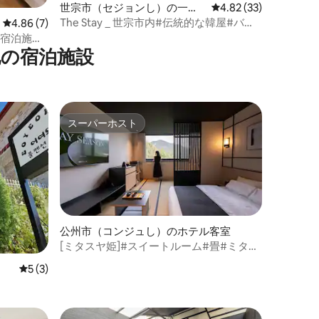
世宗市（セジョンし）の一軒
レビュー33件、5つ星
4.82 (33)
家
The Stay _ 世宗市内#伝統的な韓屋#バー
レビュー7件、5つ星中4.86つ星の平均評価
4.86 (7)
ベキュー
秀宿泊施
他の宿泊施設
/2人基準
スーパーホスト
スーパーホスト
公州市（コンジュし）のホテル客室
[ミタスヤ姫]#スイートルーム#畳#ミタス
ヤ#姫動学士#車で5分#姫ホテル#新築#居
レビュー3件、5つ星中5つ星の平均評価
5 (3)
心地の良い#マッサージチェア