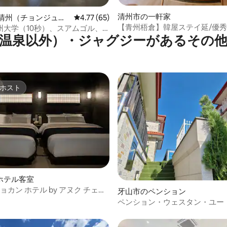
清州市の一軒家
 清州（チョンジュ
レビュー65件、5つ星中4.77つ星の平均評価
4.77 (65)
ダングく）の一軒家
【青州梧倉】韓屋ステイ延/優
州大学（10秒）、スアムゴル、
温泉以外）・ジャグジーがあるその
設/1日1チームプライベート独占
ーも可能で宿泊も可能な60平独
ホスト
ホスト
中4.6つ星の平均評価
ホテル客室
リョカン ホテル by アヌク チェン
牙山市のペンション
ル店] CAVERN | 洞窟コンセ
ペンション・ウェスタン・ユー
赤いバスタブ