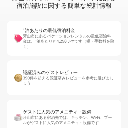
宿⁠泊⁠施⁠設⁠に関⁠す⁠る簡⁠単⁠な統⁠計⁠情⁠報
1泊あたりの最⁠低⁠宿⁠泊⁠料⁠金
牙山市にあるバケーションレンタルの最低宿泊料
金は、1泊あたり¥14,258 JPYです（税・手数料を除
く）
認証済みのゲ⁠ス⁠ト⁠レ⁠ビ⁠ュ⁠ー
390件を超える認証済みレビューを参考に選びまし
ょう
ゲストに人⁠気⁠のア⁠メ⁠ニ⁠テ⁠ィ・設⁠備
牙山市にある宿泊先では、キッチン、Wi-Fi、プー
ルがゲストに人気のアメニティ・設備です