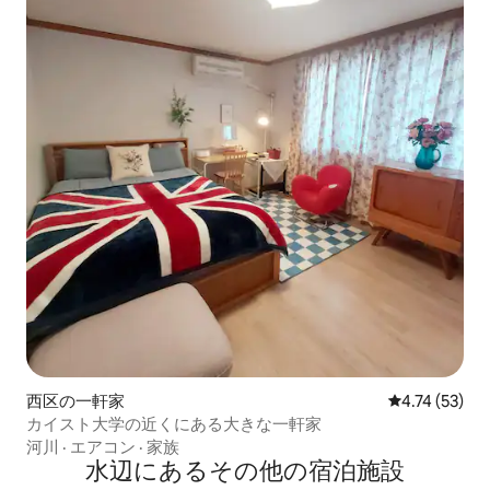
西区の一軒家
レビュー53件
4.74 (53)
カイスト大学の近くにある大きな一軒家
河川
·
エアコン
·
家族
水辺にあるその他の宿泊施設