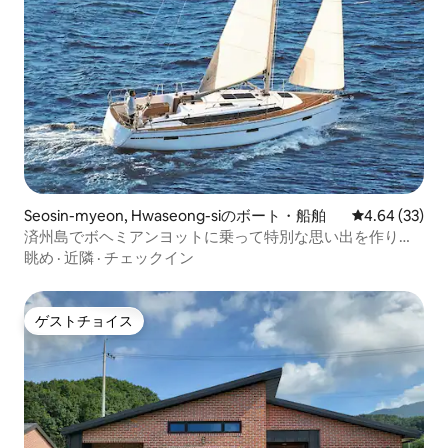
Seosin-myeon, Hwaseong-siのボート・船舶
レビュー33件
4.64 (33)
済州島でボヘミアンヨットに乗って特別な思い出を作りま
しょう〜！
眺め
·
近隣
·
チェックイン
ゲストチョイス
ゲストチョイス