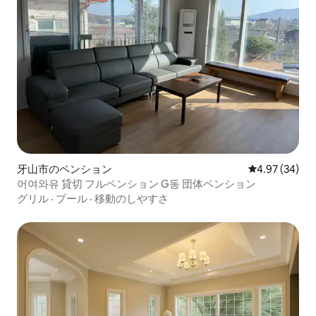
牙山市のペンション
レビュー34件
4.97 (34)
어여와유 貸切 フルペンション G동 団体ペンション
グリル
·
プール
·
移動のしやすさ