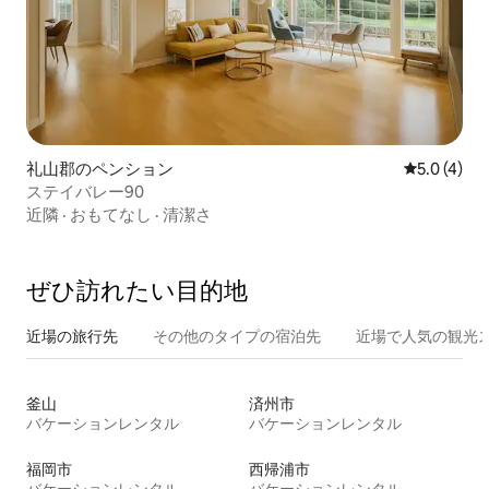
礼山郡のペンション
レビュー4
5.0 (4)
ステイバレー90
近隣
·
おもてなし
·
清潔さ
ぜひ訪⁠れ⁠た⁠い目⁠的⁠地
近場の旅行先
その他のタ⁠イ⁠プ⁠の宿⁠泊⁠先
近場で人気の観光
釜山
済州市
バケーションレンタル
バケーションレンタル
福岡市
西帰浦市