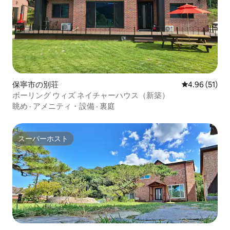
保寧市の別荘
レビュー51件
4.96 (51)
ボーリング ウィズ ネイチャーハウス（新築）
眺め
·
アメニティ・設備
·
裏庭
スーパーホスト
スーパーホスト