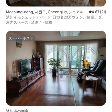
Mochung-dong, 서원구, Cheongjuのシェアル
レビュー21件
4.67 (21)
ーム
清州イモジェットアパート1日10名20万ウォン。個室。ダイ
ニング。予約可能
屋内スペース
·
清潔さ
·
価格
スーパーホスト
スーパーホスト
清州市の個室