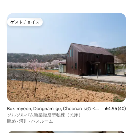
ゲストチョイス
ゲストチョイス
Buk-myeon, Dongnam-gu, Cheonan-siのペン
レビュー40件
4.95 (40)
ション
ソルソルバム新築複層型独棟（民床）
眺め
·
河川
·
バスルーム