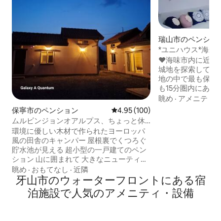
瑞山市のペンショ
*ユニハウス*海米
無料駐車場#10人
❤️海味市内に近い
バーベキュー冷蔵
城地を探索してく
地の中で最も保存状
も15分圏内にあります* ♡広々
かな宿泊施設でゆ
眺め
·
アメニティ
ければ幸いです 
保寧市のペンション
レビュー100件、5つ星中4.95
4.95 (100)
けど、ハナラ それは少
ムルビンジョンオアルプス、ちょっと休
舎の家だから 、
憩、屋根裏部屋と一軒家、山と貯水池が
環境に優しい木材で作られたヨーロッパ
できています。 
見える大きなデッキ、連泊割引
風の田舎のキャンパー 屋根裏でくつろぐ
ムとテック（単独
貯水池が見える 超小型の一戸建てのペン
清潔さは基本と考
ション 山に囲まれて 大きなニューティナ
考えています。 ♡寝具は毎日洗濯・消毒
ツと貯水池が見える 夜明けには星が降り
眺め
·
おもてなし
·
近隣
していますので、
注ぐ 静かな場所 水辺や山辺でくつろげる
牙山市のウォーターフロントにある宿
い。 ♡海も30分圏内にありますので、 悪
場所 宿泊施設の徒歩圏内に 廃坑を開発し
泊施設で人気のアメニティ・設備
い思い出やストレ
た 冷風風呂のオープン 7～8月にオープン
せな人生を送ってほしい
宿泊先の目の前にある貯水池 水風呂に浸
設＝ペンションの
かりながらお茶を一杯 チェックイン 3時
調理器具が備わっています