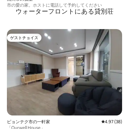
市の愛の家。ホストに電話して予約してください
ウォーターフロントにある貸別荘
ゲストチョイス
ゲストチョイス
ピョンテク市の一軒家
レビュー38件
4.97 (38)
「Ourwell House」