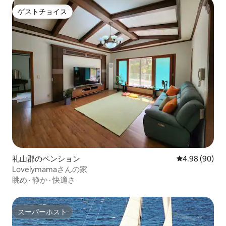
ゲストチョイス
ゲストチョイス
礼山郡のペンション
レビュー90件
4.98 (90)
Lovelymamaさんの家
眺め
·
静か
·
快適さ
スーパーホスト
スーパーホスト