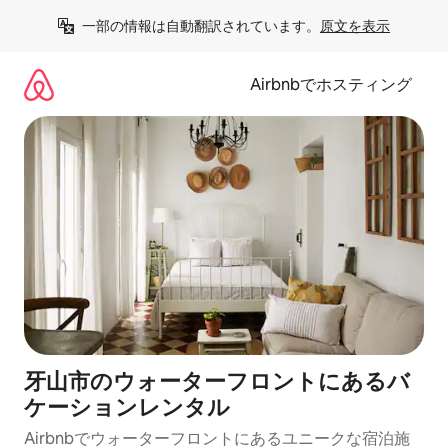
コ
一部の情報は自動翻訳されています。
原文を表示
ン
テ
ン
Airbnbでホスティング
ツ
に
ス
キ
ッ
プ
牙山市のウォーターフロントにあるバ
ケーションレンタル
Airbnbでウォーターフロントにあるユニークな宿泊施