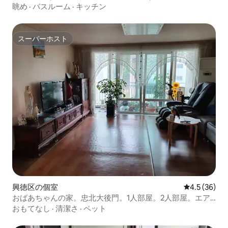
ファミリー向け宿泊先｜清潔感のあるガンセイハウス
眺め
·
バスルーム
·
キッチン
スーパーホスト
スーパーホスト
興徳区の個室
レビュー36
4.5 (36)
おばあちゃんの家。忠北大後門。1人部屋。2人部屋。エア
コン、個室、相部屋可、動物OK。
おもてなし
·
清潔さ
·
ペット