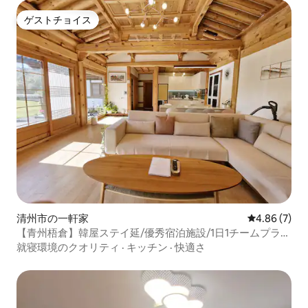
ゲストチョイス
ゲストチョイス
清州市の一軒家
レビュー7件
4.86 (7)
【青州梧倉】韓屋ステイ延/優秀宿泊施設/1日1チームプライ
ベート独占/2人基準
就寝環境のクオリティ
·
キッチン
·
快適さ