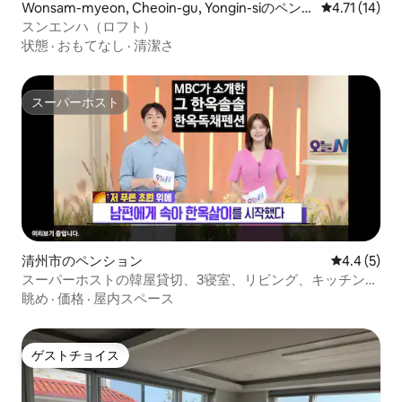
Wonsam-myeon, Cheoin-gu, Yongin-siのペン
レビュー14件
4.71 (14)
ション
スンエンハ（ロフト）
状態
·
おもてなし
·
清潔さ
スーパーホスト
スーパーホスト
清州市のペンション
レビュー5
4.4 (5)
スーパーホストの韓屋貸切、3寝室、リビング、キッチン、
庭、トイレ2室、ウォンドゥマック/最大15名/バーベキュー/
眺め
·
価格
·
屋内スペース
ゴルフ予約可/
ゲストチョイス
ゲストチョイス