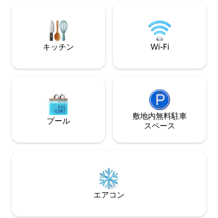
退室 11時 分別収集お願いします リモコン
ゲートを開けてテ
でNetflixを見ることができます 疲れてつ
ださい（2～3台ま
らいとき 自分を振り返り 自分を慰めて 休
む場所 清陽 15～20分 大川海岸 25-30 大川
港から サプシ島、オエンド島、ホド島な
キッチン
Wi-Fi
ど 多数の島から出発 海底トンネル開通に
より 泰安への旅行が可能 森の中の書店
ミオク書院 オソサン・リゾートフォレス
ト 開花芸術院 聖州山休暇林 無弓花公園
石炭博物館 パラグライダー展望台 竹島の
上花園 海底トンネルを通ってバイダオカ
フェ 大川海水浴場 屋内喫煙 臭い食べ物
ペット不可 予約外の人数と 外部の人の出
敷地内無料駐⁠車
プール
入りは禁止です 屋根裏と手すりのある構
ス⁠ペ⁠ー⁠ス
造で 乳幼児には適していない宿泊施設で
す
エアコン