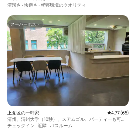
清潔さ
·
快適さ
·
就寝環境のクオリティ
スーパーホスト
スーパーホスト
上党区の一軒家
レビュー65件
4.77 (65)
清州、清州大学（10秒）、スアムゴル、パーティーも可能
で宿泊も可能な60平独占
チェックイン
·
近隣
·
バスルーム