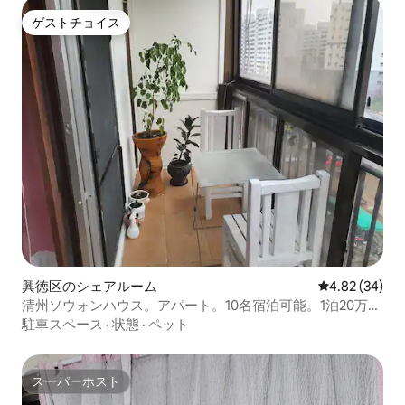
ゲストチョイス
ゲストチョイス
興徳区のシェアルーム
レビュー34件
4.82 (34)
清州ソウォンハウス。アパート。10名宿泊可能。1泊20万ウ
ォン-個室。ダブルルーム。予約受付中。
駐車スペース
·
状態
·
ペット
スーパーホスト
スーパーホスト