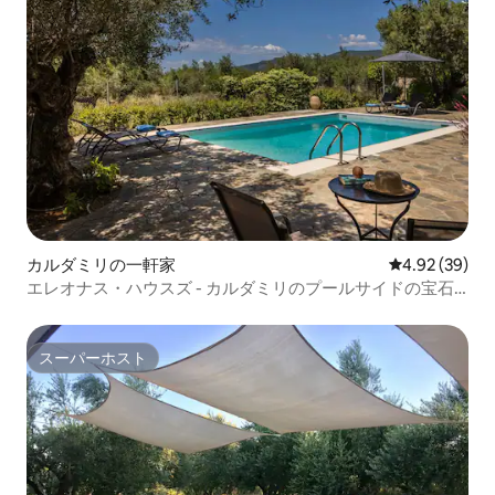
カルダミリの一軒家
レビュー39件
4.92 (39)
エレオナス・ハウスズ - カルダミリのプールサイドの宝石
「ビアンカ」
スーパーホスト
スーパーホスト