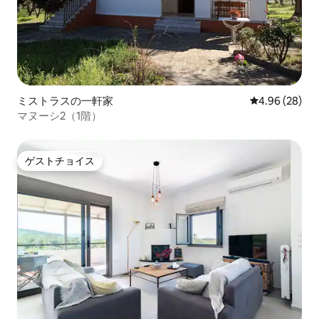
ミストラスの一軒家
レビュー28件
4.96 (28)
マヌーシ2（1階）
ゲストチョイス
ゲストチョイス