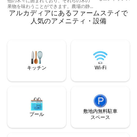
他の木々に囲まれており、それらの木の
アンスでシンプル
果物を味わうことができます。農場の静
家には、ベッドル
アルカディアにあるファームステイで
かな雰囲気の中、巨大な桑の木の下にあ
室、リビングルー
る裏庭、古い井戸と広がる眺めは、あな
人気のアメニティ・設備
ッチン、素晴らし
たをリラックスさせ、時代を遡らせ、自
コニー2室がありま
然の一部になったような気分にさせるで
た山々が、前方に
しょう。コテージはレオニディオの田園
す。 春と夏には
地帯（中心部から2.5km、海から600メー
ジとレモンの花の
トル）に位置し、壮大な赤い岩や崖に面
なたの感覚を甘やか
しています。そこを登ることができま
す。穏やかで静かな、まるで楽園のよう
な場所があなたをお待ちしています！
キッチン
Wi-Fi
敷地内無料駐⁠車
プール
ス⁠ペ⁠ー⁠ス