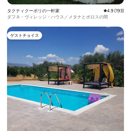
タクティクーポリの一軒家
レビュー193
4.9 (193)
ダフネ・ヴィレッジ・ハウス／メタナとポロスの間
ゲストチョイス
ゲストチョイス