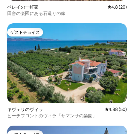
ペレイの一軒家
レビュー20
4.8 (20)
田舎の楽園にある石造りの家
ゲストチョイス
ゲストチョイス
キヴェリのヴィラ
レビュー50件
4.88 (50)
ビーチフロントのヴィラ「サマンサの楽園」