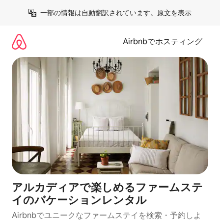
コ
一部の情報は自動翻訳されています。
原文を表示
ン
テ
ン
Airbnbでホスティング
ツ
に
ス
キ
ッ
プ
アルカディアで楽しめるファームステ
イのバケーションレンタル
Airbnbでユニークなファームステイを検索・予約しよ