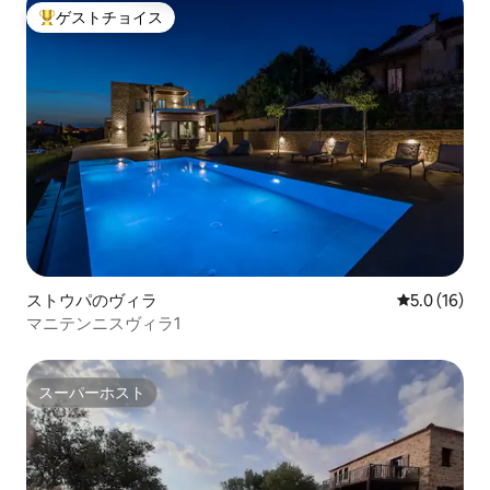
ゲストチョイス
大好評のゲストチョイスです。
ストウパのヴィラ
レビュー16
5.0 (16)
マニテンニスヴィラ1
スーパーホスト
スーパーホスト