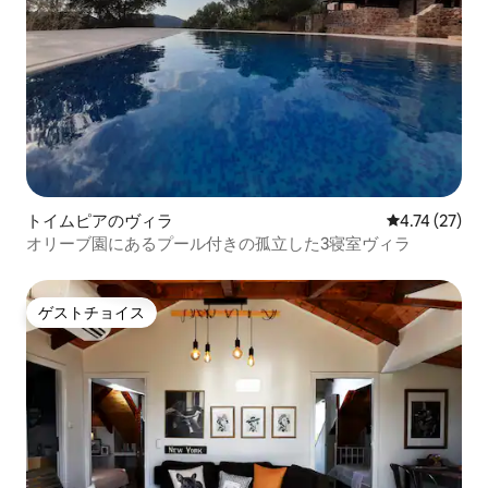
トイムピアのヴィラ
レビュー27件
4.74 (27)
オリーブ園にあるプール付きの孤立した3寝室ヴィラ
ゲストチョイス
ゲストチョイス