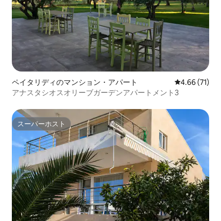
ペイタリディのマンション・アパート
レビュー71件
4.66 (71)
アナスタシオスオリーブガーデンアパートメント3
スーパーホスト
スーパーホスト