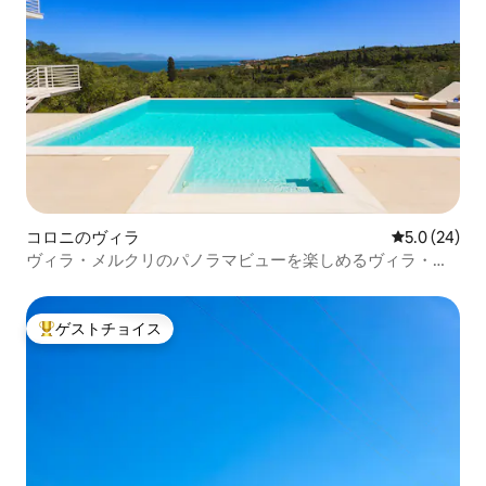
コロニのヴィラ
レビュー24
5.0 (24)
ヴィラ・メルクリのパノラマビューを楽しめるヴィラ・コ
ロニのまるまる貸切
ゲストチョイス
大好評のゲストチョイスです。