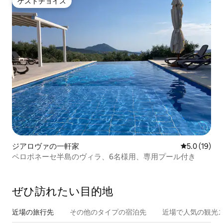
ゲストチョイス
ゲストチョイス
ジアロヴァの一軒家
レビュー19
5.0 (19)
ペロポネーセ半島のヴィラ、6名様用、専用プール付き
ぜひ訪⁠れ⁠た⁠い目⁠的⁠地
近場の旅行先
その他のタ⁠イ⁠プ⁠の宿⁠泊⁠先
近場で人気の観光