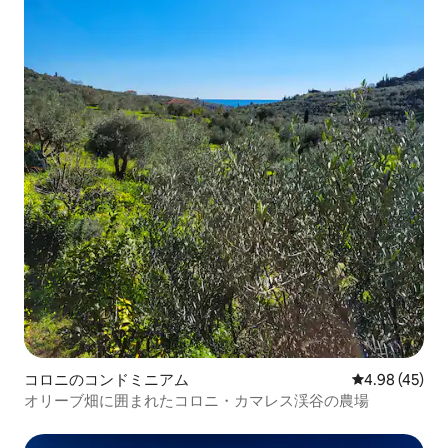
コロニのコンドミニアム
レビュー45件
4.98 (45)
オリーブ畑に囲まれたコロニ・カマレス渓谷の農場