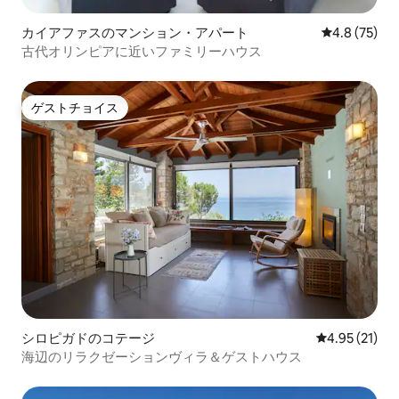
カイアファスのマンション・アパート
レビュー75
4.8 (75)
古代オリンピアに近いファミリーハウス
ゲストチョイス
ゲストチョイス
シロピガドのコテージ
レビュー21件
4.95 (21)
海辺のリラクゼーションヴィラ＆ゲストハウス