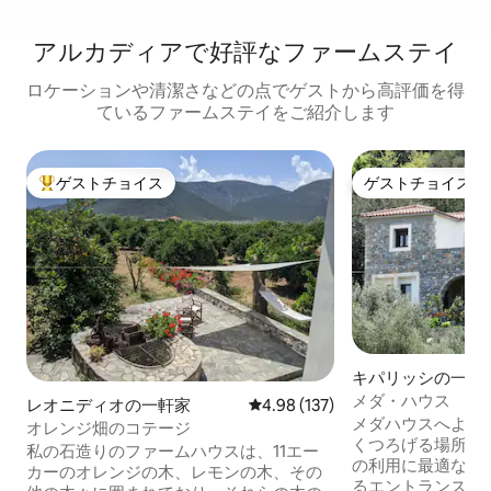
アルカディアで好評なファームステイ
ロケーションや清潔さなどの点でゲストから高評価を得
ているファームステイをご紹介します
ゲストチョイス
ゲストチョイス
大好評のゲストチョイスです。
ゲストチョイス
キパリッシの一軒
メダ・ハウス
レオニディオの一軒家
レビュー137件、5つ星中4.98
4.98 (137)
メダハウスへよう
オレンジ畑のコテージ
くつろげる場所で
私の石造りのファームハウスは、11エー
の利用に最適なこ
カーのオレンジの木、レモンの木、その
るエントランスが