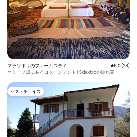
マラソポリのファームステイ
レビュー28
5.0 (28)
オリーブ畑にあるコクーンテント | Skiaxtroの隠れ家
ゲストチョイス
ゲストチョイス