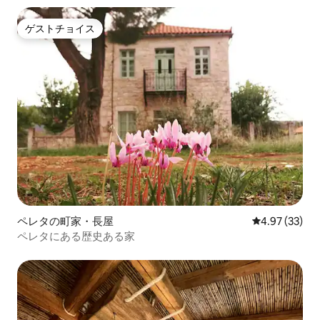
ゲストチョイス
ゲストチョイス
ペレタの町家・長屋
レビュー33件
4.97 (33)
ペレタにある歴史ある家