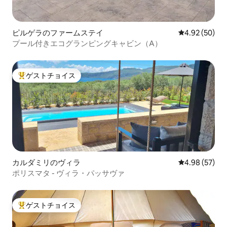
ピルゲラのファームステイ
レビュー50件
4.92 (50)
プール付きエコグランピングキャビン（A）
ゲストチョイス
大好評のゲストチョイスです。
カルダミリのヴィラ
レビュー57件
4.98 (57)
ポリスマタ - ヴィラ・パッサヴァ
ゲストチョイス
大好評のゲストチョイスです。