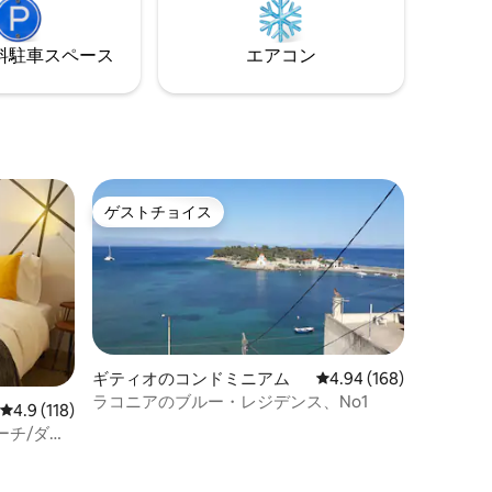
す。
⁠車ス⁠ペ⁠ー⁠ス
エアコン
ゲストチョイス
ゲストチョイス
ギティオのコンドミニアム
レビュー168件、5つ星
4.94 (168)
ラコニアのブルー・レジデンス、No1
レビュー118件、5つ星中4.9つ星の平均評価
4.9 (118)
ーチ/ダイ