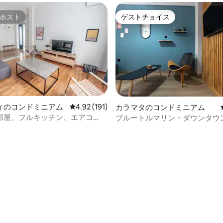
ホスト
ゲストチョイス
ホスト
ゲストチョイス
ィのコンドミニアム
レビュー191件、5つ星中4.92つ星の平均評価
4.92 (191)
カラマタのコンドミニアム
部屋、フルキッチン、エアコ
ブルートルマリン・ダウンタウ
フチェックイン
ト💎💎
中4.97つ星の平均評価