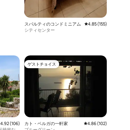
スパルティのコンドミニアム
レビュー155件、5つ星
4.85 (155)
シティセンター
ゲストチョイス
ゲストチョイス
レビュー106件、5つ星中4.92つ星の平均評価
4.92 (106)
カト・ベルガの一軒家
レビュー102件、5つ星
4.86 (102)
伝統的な
ブルーグリーン