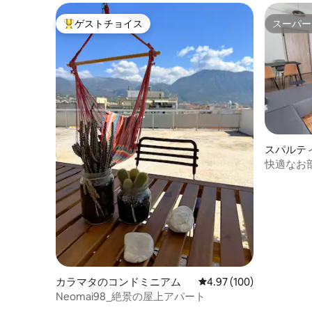
ゲストチョイス
スーパー
大好評のゲストチョイスです。
スーパー
スパルテ
快適なお
ン、セル
カラマタのコンドミニアム
レビュー100件、5つ星
4.97 (100)
Neomai98_絶景の屋上アパート