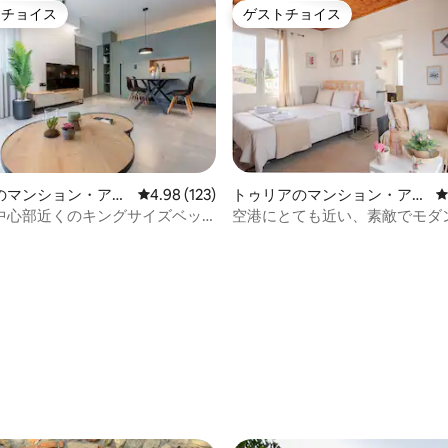
トチョイス
ゲストチョイス
ゲストチョイスです。
ゲストチョイス
のマンション・アパ
レビュー123件、5つ星中4.98つ星の平均評価
4.98 (123)
トゥリアのマンション・アパ
ート
中心部近くのキングサイズベッ
空港にとても近い、素敵でモダ
ンルームマンション
ルームです
4.93つ星の平均評価