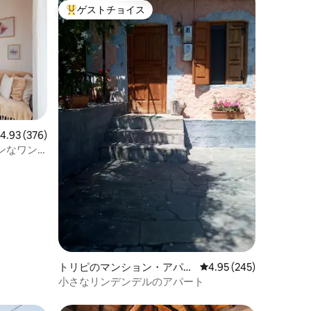
ゲストチョイス
大好評のゲストチョイスです。
レビュー376件、5つ星中4.93つ星の平均評価
4.93 (376)
ンなワン
トリピのマンション・アパー
レビュー245件、5つ星
4.95 (245)
ト
小さなリンデンデルのアパート