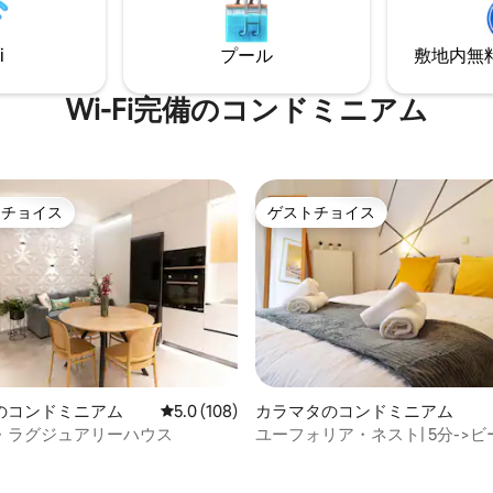
めるゲストに最適です。
i
プール
敷地内無料駐
Wi-Fi完備のコンドミニアム
トチョイス
ゲストチョイス
ゲストチョイスです。
ゲストチョイス
のコンドミニアム
レビュー108件、5つ星中5.0つ星の平均評価
5.0 (108)
カラマタのコンドミニアム
・ラグジュアリーハウス
ユーフォリア・ネスト| 5分->ビ
中4.89つ星の平均評価
ビングセンター+駐車場