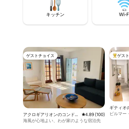
は家族の住まいとなりました。 現在は3つ
の別々の家に分かれており、同じビーチ
キッチン
Wi-F
を共有しています。
ゲストチョイス
ゲス
ゲストチョイス
大好評の
ギティオ
ビルマー
アクロギアリオンのコンドミ
レビュー100件、5つ星
4.89 (100)
ニアム
海風が心地よい、わが家のような宿泊先