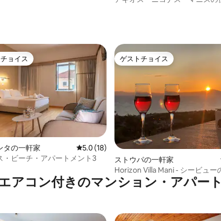
タワーハウス。
中4.96つ星の平均評価
トチョイス
ゲストチョイス
ゲストチョイスです。
ゲストチョイス
4.93つ星の平均評価
ンタの一軒家
レビュー18件、5つ星中5.0つ星の平均評価
5.0 (18)
ス・ビーチ・アパートメント3
ストウパの一軒家
Horizon Villa Mani - シー
エアコン付きのマンション・アパー
ーホーム