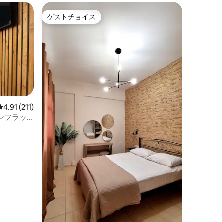
ゲストチョイス
ゲストチョイス
レビュー211件、5つ星中4.91つ星の平均評価
4.91 (211)
ンフラッ