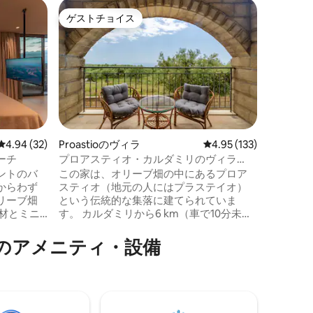
メッシニ
ゲストチョイス
ゲス
ゲストチョイス
大好評
ヴィラ・
ビーチの
ストーン
で最も文
の歴史的
しい豪華
しており
ゲストを
の好みに
あるスト
レビュー32件、5つ星中4.94つ星の平均評価
4.94 (32)
Proastioのヴィラ
レビュー133件、5つ星
4.95 (133)
で、素晴
ーチ
プロアスティオ・カルダミリのヴィラ
発点とし
「ガリーニ」
ントのバ
この家は、オリーブ畑の中にあるプロア
ストーブ
からわず
スティオ（地元の人にはプラステイオ）
います！
リーブ畑
という伝統的な集落に建てられていま
す。 カルダミリから6 km（車で10分未
ンで、落
満）、ストゥパから9 km（車で約15分）
作り出し
の場所にあります。 このエリアには、多
ア⁠メ⁠ニ⁠テ⁠ィ⁠・⁠設⁠備
の音を聞
くのビーチ（整備されたものとそうでな
、地中海
いもの）だけでなく、あらゆる好みや要
とができ
件に合わせたカフェ、居酒屋、レストラ
ーショ
ンがあります。 最寄りのビーチはカラミ
体験を求
ツィ（約4 km）で、お子様連れに最適で