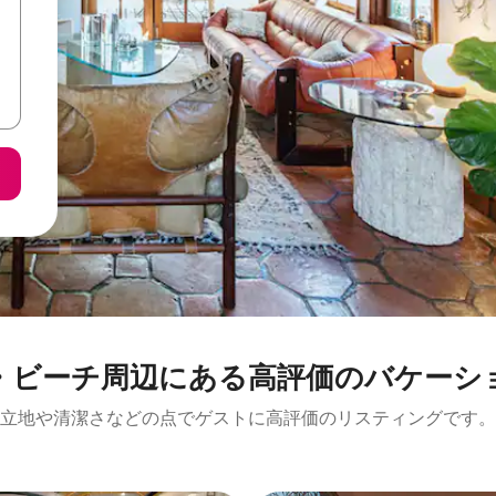
⁠周⁠辺⁠に⁠あ⁠る高⁠評⁠価⁠のバ⁠ケ⁠ー⁠シ⁠ョ
立地や清潔さなどの点でゲストに高評価のリスティングです。