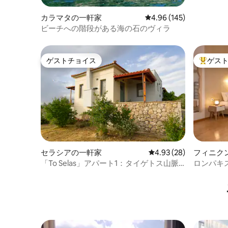
カラマタの一軒家
レビュー145件、5つ星
4.96 (145)
ビーチへの階段がある海の石のヴィラ
ゲストチョイス
ゲス
ゲストチョイス
大好評の
セラシアの一軒家
レビュー28件、5つ星中
4.93 (28)
フィニク
「To Selas」アパート1：タイゲトス山脈
ロンパキ
の眺望