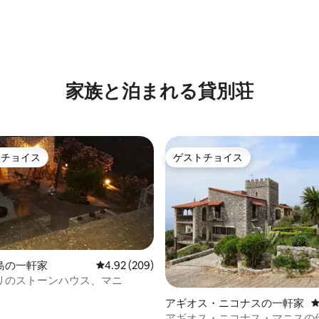
家族と泊まれる貸別荘
トチョイス
ゲストチョイス
ゲストチョイスです。
ゲストチョイス
島の一軒家
レビュー209件、5つ星中4.92つ星の平均評価
4.92 (209)
リのストーンハウス、マニ
アギオス・ニコナスの一軒家
アギオス・ニコナス・マニスの