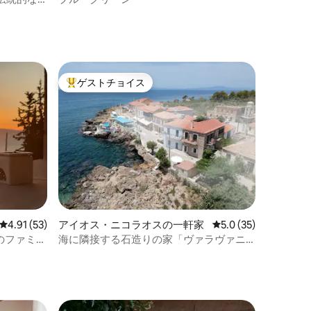
ゲストチョイス
大好評のゲストチョイスです。
レビュー53件、5つ星中4.91つ星の平均評価
4.91 (53)
アイオス・ニコラオスの一軒家
レビュー35件、5つ
5.0 (35)
ビューのファミリ
海に隣接する石造りの家「ヴァラヴァニ
ト
ハウス」