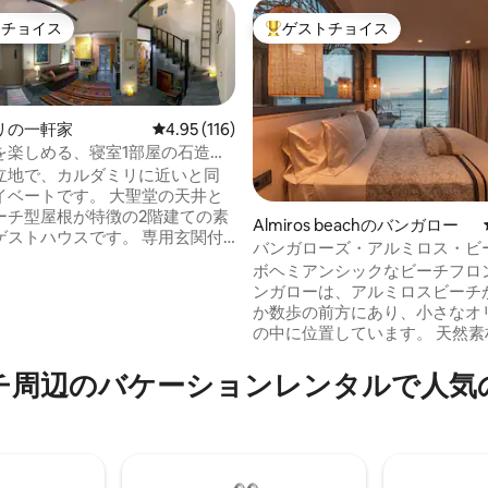
トチョイス
ゲストチョイス
ゲストチョイスです。
大好評のゲストチョイスです。
リの一軒家
レビュー116件、5つ星中4.95つ星の平均評価
4.95 (116)
を楽しめる、寝室1部屋の石造り
ウス
立地で、カルダミリに近いと同
トです。 大聖堂の天井と
ーチ型屋根が特徴の2階建ての素
Almiros beachのバンガロー
ゲストハウスです。 専用玄関付
バンガローズ・アルミロス・ビ
4.87つ星の平均評価
ボヘミアンシックなビーチフロ
ングエリア、キッチン、シャワ
ンガローは、アルミロスビーチ
広々としたバスルーム、食事エ
か数歩の前方にあり、小さなオ
外シャワーとシッティングエリ
の中に位置しています。 天然素材とミニ
た専用テラスへの出口がありま
マルな美学を融合させたデザイ
階にはキングサイズベッドがあり、
ち着いた本物の海辺の雰囲気を
のバ⁠ケ⁠ー⁠シ⁠ョ⁠ン⁠レ⁠ン⁠タ⁠ル⁠で人⁠気⁠の
素晴らしい景色が見えます。 独
ています。 海の近くなので、波
イルを持つユニークな宿泊先で
きながら眠りにつくことができ
の景色を遮るものなく楽しむこ
ます。 プライバシー、リラクゼ
ン、本物ののんびりとした海岸