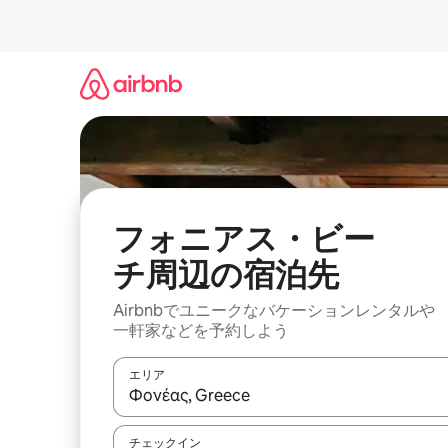
コ
ン
テ
ン
ツ
に
ス
キ
ッ
プ
フォニアス・ビー
チ⁠周⁠辺⁠の宿⁠泊⁠先
Airbnbでユニークなバ⁠ケ⁠ー⁠シ⁠ョ⁠ンレ⁠ン⁠タ⁠ルや
一⁠軒⁠家な⁠ど⁠を予⁠約⁠し⁠よ⁠う
エリア
検索結果が表示されたら、上下の矢印キーを使っ
チェックイン