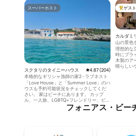
スーパーホスト
ゲス
スーパーホスト
大好評の
カルダミ
山の景色
ゲストハ
理想的な
時にプライベー
木製のア
晴らしい
スクタリのタイニーハウス
レビュー204件、5つ星中
4.87 (204)
き。 暖炉と1 ～2名様用のソファを備えた
本格的なギリシャ漁師の家2 - ラブネスト
シッティ
「Love House」と「Summer Love」のハ
ー付きの
ウスも予約可能状況をチェックしてくだ
リア、屋
さい。 家はビーチにあります。 カップ
アを備え
ル、一人旅、LGBTQ+フレンドリー、ビジ
す。 2
フォニアス・ビーチ⁠周⁠辺⁠
ネス旅行者、ペットにおすすめです。 目
海と山の
覚めて、食べて、生活して、眠り、夢を
自のスタ
見るのはビーチです！ここはユニーク
す。
で、家の豪華さを備えたヨットに住んで
いるような感じです。 本格的なギリシャ
の漁師の家で、かつては宿屋で、その後