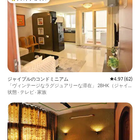
大好評のゲストチョイスです。
ジャイプルのコンドミニアム
レビュー62件
4.97 (62)
「ヴィンテージなラグジュアリーな滞在」 2BHK（ジャイ
プール）
状態
·
テレビ
·
家族