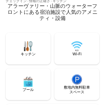
front of the lake. Guest will have the
Hill Villa Sign
チェックイン
·
情報の正確さ
·
キッチン
view of beautiful lake whether they are
アラーヴァリー・山脈のウォーターフ
するこのお部屋で
cooking in pantry, relaxing on the bed or
れた共用デッキ、
ロントにある宿泊施設で人気のアメニ
chilling in the balcony. Located in the
してジャグジーと
ティ・設備
heart of the Udaipur, KHS is mere
ウェルネスゾーン
minutes from the major landmarks
つろぎのひととき
(Jagdish temple, Ambrai ghat, Lake
す。
pichhola, City palace, Fateh sagar, Rani
road, Ghangaur ghat and many more).
キッチン
Wi-Fi
敷地内無料駐⁠車
プール
ス⁠ペ⁠ー⁠ス