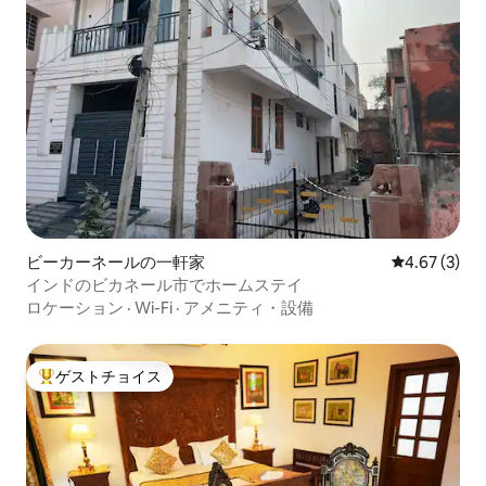
ビーカーネールの一軒家
レビュー3件
4.67 (3)
インドのビカネール市でホームステイ
ロケーション
·
Wi-Fi
·
アメニティ・設備
ゲストチョイス
大好評のゲストチョイスです。