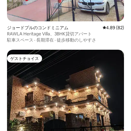
ジョードプルのコンドミニアム
レビュー82件
4.89 (82)
RAWLA Heritage Villa、3BHK貸切アパート
駐車スペース
·
長期滞在
·
徒歩移動のしやすさ
ゲストチョイス
ゲストチョイス