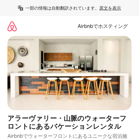
コ
一部の情報は自動翻訳されています。
原文を表示
ン
テ
ン
Airbnbでホスティング
ツ
に
ス
キ
ッ
プ
アラーヴァリー・山脈のウォーターフ
ロントにあるバケーションレンタル
Airbnbでウォーターフロントにあるユニークな宿泊施