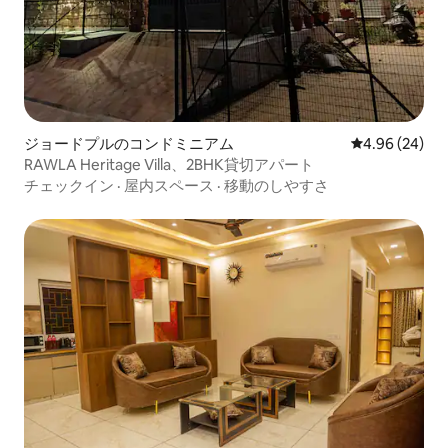
ジョードプルのコンドミニアム
レビュー24件
4.96 (24)
RAWLA Heritage Villa、2BHK貸切アパート
チェックイン
·
屋内スペース
·
移動のしやすさ