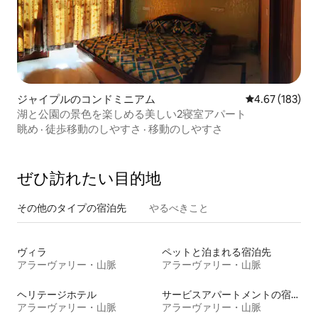
ジャイプルのコンドミニアム
レビュー183件
4.67 (183)
湖と公園の景色を楽しめる美しい2寝室アパート
眺め
·
徒歩移動のしやすさ
·
移動のしやすさ
ぜひ訪⁠れ⁠た⁠い目⁠的⁠地
その他のタ⁠イ⁠プ⁠の宿⁠泊⁠先
やるべきこと
ヴィラ
ペットと泊まれる宿泊先
アラーヴァリー・山脈
アラーヴァリー・山脈
ヘリテージホテル
サービスアパートメントの宿泊施設
アラーヴァリー・山脈
アラーヴァリー・山脈