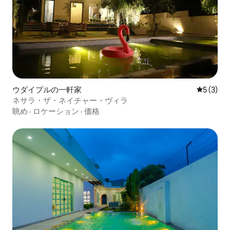
ウダイプルの一軒家
レビュー
5 (3)
ネサラ・ザ・ネイチャー・ヴィラ
眺め
·
ロケーション
·
価格