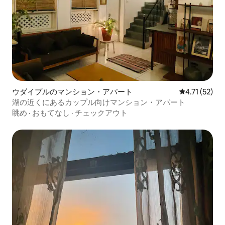
ウダイプルのマンション・アパート
レビュー52件
4.71 (52)
湖の近くにあるカップル向けマンション・アパート
眺め
·
おもてなし
·
チェックアウト