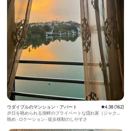
ウダイプルのマンション・アパート
レビュー162件
4.38 (162)
夕日を眺められる湖畔のプライベートな隠れ家（ジャクー
ジ付き）
眺め
·
ロケーション
·
徒歩移動のしやすさ