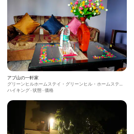
アブ山の一軒家
グリーンヒルホームステイ・グリーンヒル・ホームステ
イ・ヴィラ
ハイキング
·
状態
·
価格