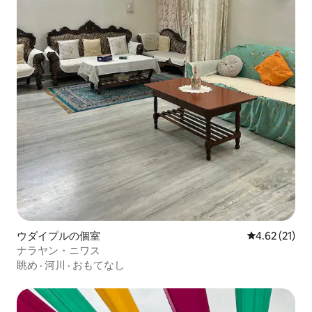
ウダイプルの個室
レビュー21件
4.62 (21)
ナラヤン・ニワス
眺め
·
河川
·
おもてなし