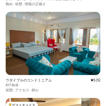
眺め
·
状態
·
情報の正確さ
ウダイプルのコンドミニアム
レビュー
5 (5)
817 BnB
状態
·
アクセス
·
静か
ゲストチョイス