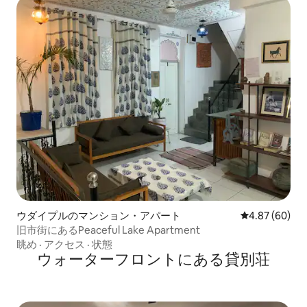
ウダイプルのマンション・アパート
レビュー60件
4.87 (60)
旧市街にあるPeaceful Lake Apartment
眺め
·
アクセス
·
状態
ウォーターフロントにある貸別荘