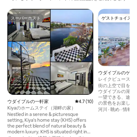
スーパーホスト
ゲストチョイス
スーパーホスト
ゲストチョイス
ウダイプルのゲス
レイクビュースイー
ス | アラヴァリ山
街の上空で目を覚
ウダイプルの湖、
一望できる、途切
ウダイプルの一軒家
レビュー10件、5つ星中4.7
4.7 (10)
の景色をお楽しみください
Kiyaのホームステイ（湖畔の家）
にある魅力的な丘
河川
·
眺め
·
情報の
Nestled in a serene & picturesque
室のデザイナーズ
setting, Kiya's home stay (KHS) offers
た空間、プライバ
the perfect blend of natural beauty &
気という、滅多に
modern luxury. KHS is situated right in
を提供します。湖