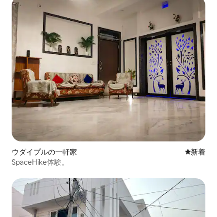
ウダイプルの一軒家
新しい宿
新着
SpaceHike体験。