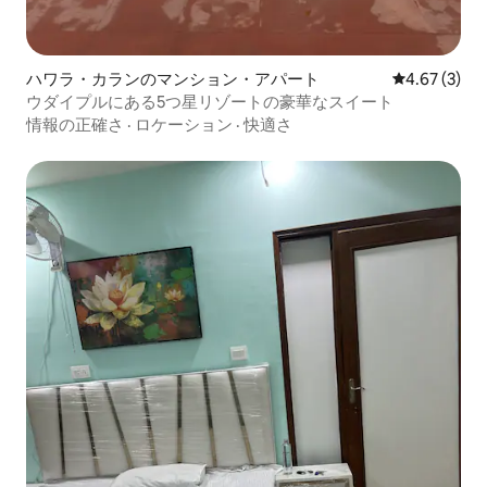
ハワラ・カランのマンション・アパート
レビュー3件
4.67 (3)
ウダイプルにある5つ星リゾートの豪華なスイート
情報の正確さ
·
ロケーション
·
快適さ