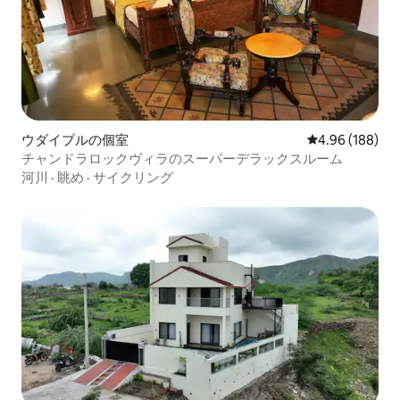
ウダイプルの個室
レビュー188件
4.96 (188)
チャンドラロックヴィラのスーパーデラックスルーム
河川
·
眺め
·
サイクリング