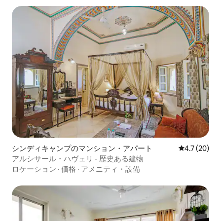
シンディキャンプのマンション・アパート
レビュー20
4.7 (20)
アルシサール・ハヴェリ - 歴史ある建物
ロケーション
·
価格
·
アメニティ・設備