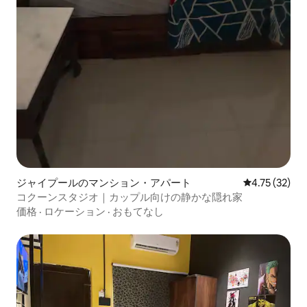
ジャイプールのマンション・アパート
レビュー32件
4.75 (32)
コクーンスタジオ｜カップル向けの静かな隠れ家
価格
·
ロケーション
·
おもてなし