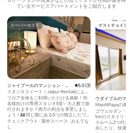
ロケーションや清潔さなどの点でゲストから高評価を得
ているサービスアパートメントをご紹介します
スーパーホスト
ゲストチョイス
スーパーホスト
ゲストチョイス
ジャイプールのマンション・ア
レビュー3件、5つ星中5.0
5.0 (3)
パート
スタジオスイート｜Jaipur Rentalsによる
プライベートで豪華な宿泊施設。
フロア全体をご利用いただける体験！10
ウダイプルのマン
名様向けの専用スタジオ5室✨ 大人数で旅
アパート
MiaoNPapaの
行されますか？両方の利点を享受しまし
寝室豪華フラット
ゴヴェルダン・サガ
ょう！🏰 同じ階にある5つの独立したワン
kmのスタイリッシ
ルームマンションを予約しましょう。お
チェックアウト
·
屋外スペース
·
おもてな
スルーム2つ付き！
友達やご家族と一緒に滞在しながら、
し
歩したり、快適な
100%プライベートなお部屋、キッチン、