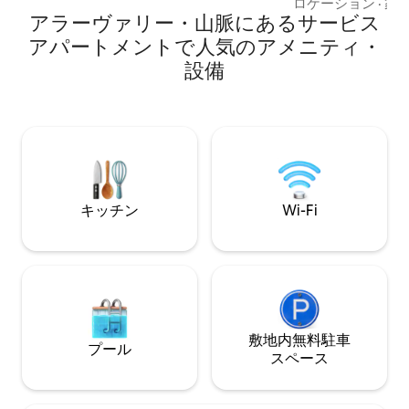
らコーヒーを飲ん
ロケーション
·
家
バスルームをお楽しみください。「怪し
アラーヴァリー・山脈にあるサービス
必要ですか？ 2つのワークステーションと
げな」ホテルの雰囲気はありません。清
100 MbpsのAirt
アパートメントで人気のアメニティ・
潔で安全な贅沢な空間です！🛡️❤️ ✅ 完全
すので、ボスモー
なプライバシー：ベッド5台、バスルーム
設備
寝室の設定：ツイ
5室、ミニキッチン5室。 ✅ 至福のグルメ
ベッド1部屋、リビン
体験：下の階に館内パン屋／カフェがあ
ートのソファベッ
ります！🥐 ✅ スマートな暮らし：エアコ
ックスして、繰り
ン、テレビ、Wi-Fi、エレベーターをご利
場合は、メニュー
用いただけます。 ✅ 衛生管理：毎日の無
リラックス、スリル
料清掃とデンタルキット。🧼
な組み合わせです
キッチン
Wi-Fi
敷地内無料駐⁠車
プール
ス⁠ペ⁠ー⁠ス