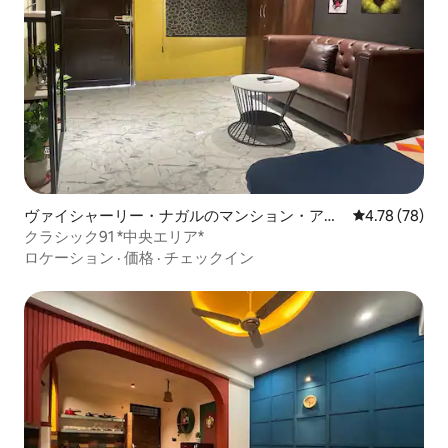
ヴァイシャーリー・ナガルのマンション・アパ
レビュー78件
4.78 (78)
ート
クラシック91 *中央エリア*
ロケーション
·
価格
·
チェックイン