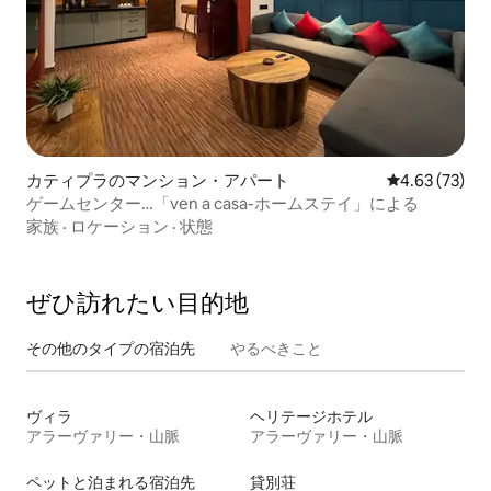
カティプラのマンション・アパート
レビュー73件
4.63 (73)
ゲームセンター…「ven a casa-ホームステイ」による
家族
·
ロケーション
·
状態
ぜひ訪⁠れ⁠た⁠い目⁠的⁠地
その他のタ⁠イ⁠プ⁠の宿⁠泊⁠先
やるべきこと
ヴィラ
ヘリテージホテル
アラーヴァリー・山脈
アラーヴァリー・山脈
ペットと泊まれる宿泊先
貸別荘