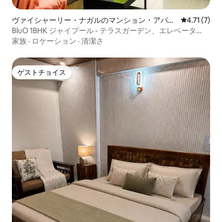
ヴァイシャーリー・ナガルのマンション・アパー
レビュー7件
4.71 (7)
ト
BluO 1BHK ジャイプール - テラスガーデン、エレベータ
ー、駐車場
家族
·
ロケーション
·
清潔さ
ゲストチョイス
ゲストチョイス