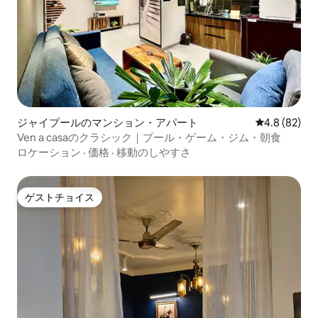
ジャイプールのマンション・アパート
レビュー82
4.8 (82)
Ven a casaのクラシック｜プール・ゲーム・ジム・朝食
ロケーション
·
価格
·
移動のしやすさ
ゲストチョイス
ゲストチョイス