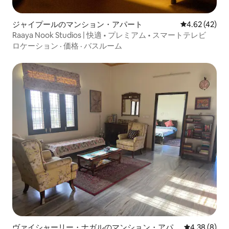
ジャイプールのマンション・アパート
レビュー42件
4.62 (42)
Raaya Nook Studios | 快適 • プレミアム • スマートテレビ
ロケーション
·
価格
·
バスルーム
ヴァイシャーリー・ナガルのマンション・アパ
レビュー8件
4.38 (8)