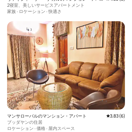
ート
2寝室、美しいサービスアパートメント
家族
·
ロケーション
·
快適さ
マンサローバルのマンション・アパート
レビュー6件
3.83 (6)
ブッダヤンの住居
ロケーション
·
価格
·
屋内スペース