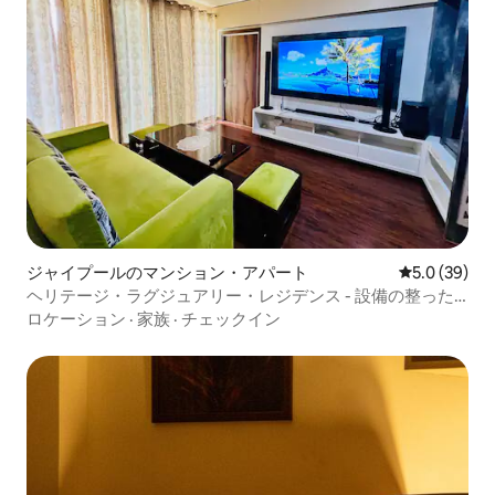
ジャイプールのマンション・アパート
レビュー39
5.0 (39)
ヘリテージ・ラグジュアリー・レジデンス - 設備の整った
豪華なお部屋
ロケーション
·
家族
·
チェックイン