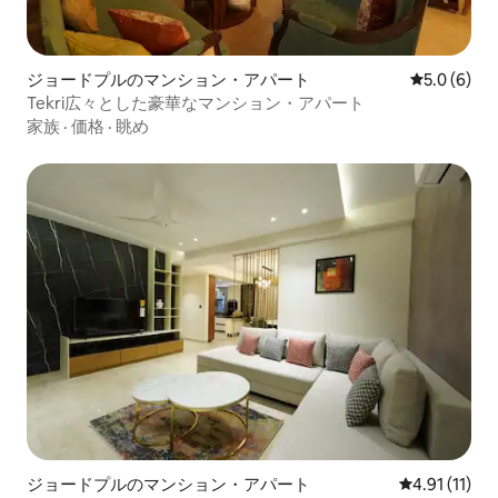
ジョードプルのマンション・アパート
レビュー6
5.0 (6)
Tekri広々とした豪華なマンション・アパート
家族
·
価格
·
眺め
ジョードプルのマンション・アパート
レビュー11件
4.91 (11)