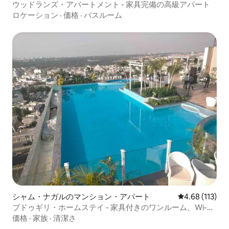
ウッドランズ・アパートメント - 家具完備の高級アパート
ロケーション
·
価格
·
バスルーム
シャム・ナガルのマンション・アパート
レビュー113件
4.68 (113)
ブドゥギリ・ホームステイ - 家具付きのワンルーム、Wi-
Fi、プール
価格
·
家族
·
清潔さ