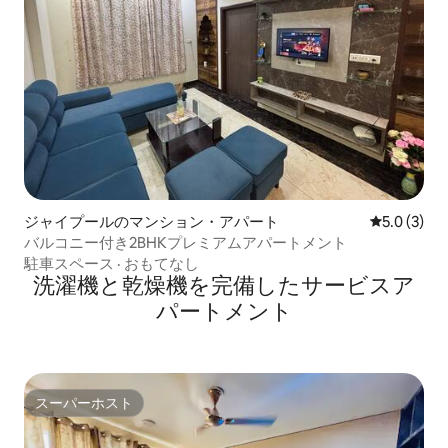
ジャイプールのマンション・アパート
レビュー3
5.0 (3)
バルコニー付き2BHKプレミアムアパートメント
駐車スペース
·
おもてなし
洗濯機と乾燥機を完備したサービスア
パートメント
スーパーホスト
スーパーホスト