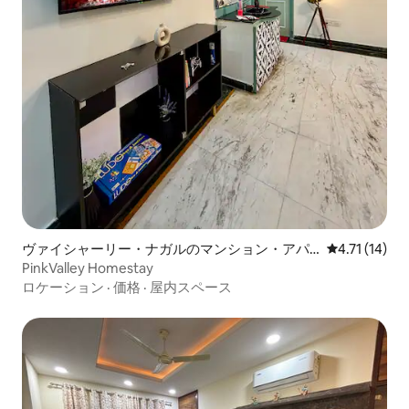
ヴァイシャーリー・ナガルのマンション・アパ
レビュー14件
4.71 (14)
ート
PinkValley Homestay
ロケーション
·
価格
·
屋内スペース