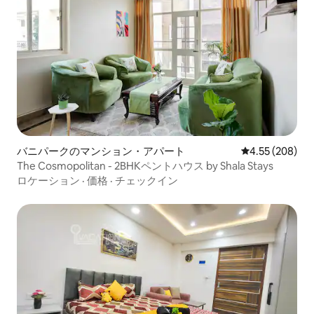
バニパークのマンション・アパート
レビュー208件
4.55 (208)
The Cosmopolitan - 2BHKペントハウス by Shala Stays
ロケーション
·
価格
·
チェックイン