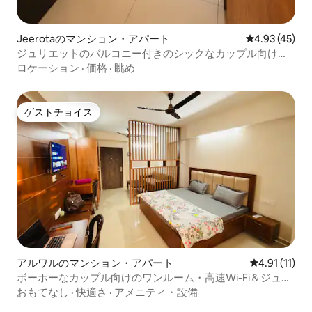
Jeerotaのマンション・アパート
レビュー45件
4.93 (45)
ジュリエットのバルコニー付きのシックなカップル向けの
ワンルーム|高速Wi-Fi
ロケーション
·
価格
·
眺め
ゲストチョイス
ゲストチョイス
アルワルのマンション・アパート
レビュー11件
4.91 (11)
ボーホーなカップル向けのワンルーム・高速Wi-Fi＆ジュリ
エットバルコニー
おもてなし
·
快適さ
·
アメニティ・設備