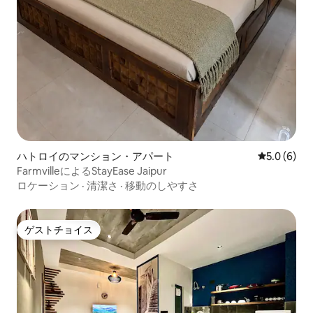
ハトロイのマンション・アパート
レビュー6
5.0 (6)
FarmvilleによるStayEase Jaipur
ロケーション
·
清潔さ
·
移動のしやすさ
ゲストチョイス
ゲストチョイス