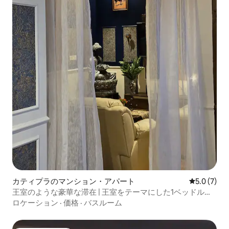
カティプラのマンション・アパート
レビュー7
5.0 (7)
王室のような豪華な滞在 | 王室をテーマにした1ベッドルー
ム・リビング・キッチン
ロケーション
·
価格
·
バスルーム