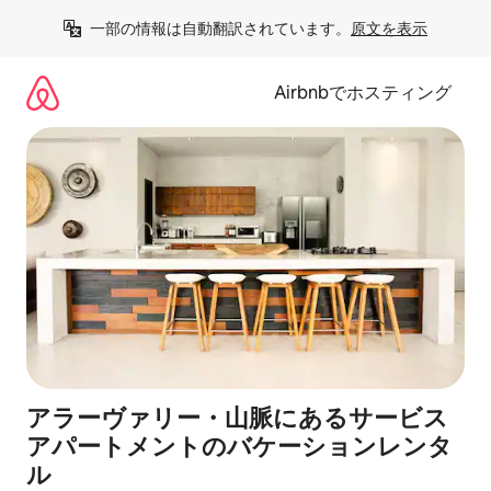
コ
一部の情報は自動翻訳されています。
原文を表示
ン
テ
ン
Airbnbでホスティング
ツ
に
ス
キ
ッ
プ
アラーヴァリー・山脈にあるサービス
アパートメントのバケーションレンタ
ル