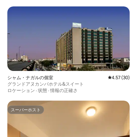
シャム・ナガルの個室
レビュー30件
4.57 (30)
グランドアヌカンパホテル&スイート
ロケーション
·
状態
·
情報の正確さ
スーパーホスト
スーパーホスト