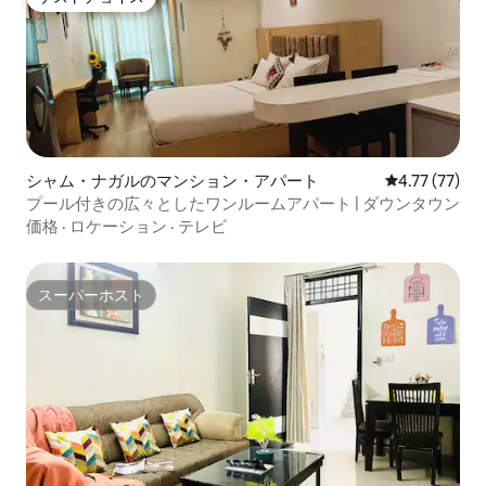
ゲストチョイス
シャム・ナガルのマンション・アパート
レビュー77件
4.77 (77)
プール付きの広々としたワンルームアパート | ダウンタウン
価格
·
ロケーション
·
テレビ
スーパーホスト
スーパーホスト