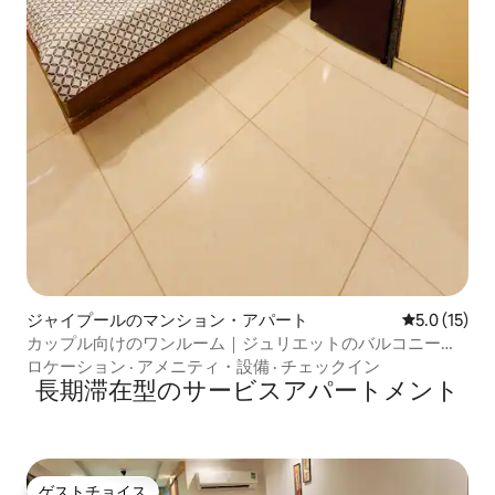
ジャイプールのマンション・アパート
レビュー15
5.0 (15)
カップル向けのワンルーム｜ジュリエットのバルコニー｜
ボンベイ病院
ロケーション
·
アメニティ・設備
·
チェックイン
長期滞在型のサービスアパートメント
ゲストチョイス