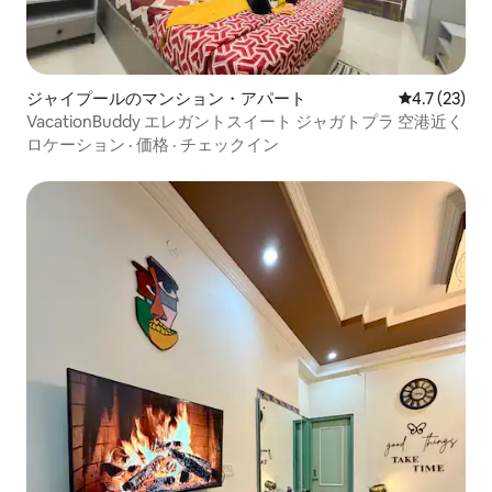
ジャイプールのマンション・アパート
レビュー23
4.7 (23)
VacationBuddy エレガントスイート ジャガトプラ 空港近く
ロケーション
·
価格
·
チェックイン