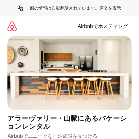
コ
一部の情報は自動翻訳されています。
原文を表示
ン
テ
ン
Airbnbでホスティング
ツ
に
ス
キ
ッ
プ
アラーヴァリー・山脈にあるバケーシ
ョンレンタル
Airbnbでユニークな宿泊施設を見つける