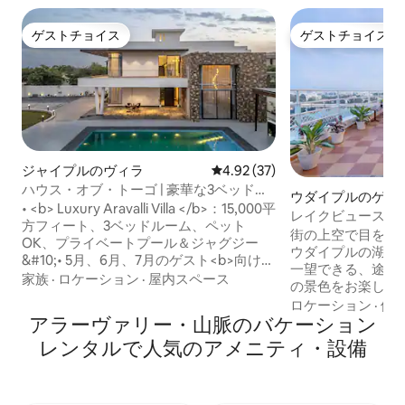
ゲストチョイス
ゲストチョイス
ゲストチョイス
ゲストチョイス
ジャイプルのヴィラ
レビュー37件、5つ星中4.92
4.92 (37)
ハウス・オブ・トーゴ | 豪華な3ベッドル
ウダイプルのゲス
ームのヴィラ、プール、ジャグジー
• <b> Luxury Aravalli Villa </b>：15,000平
レイクビュースイー
方フィート、3ベッドルーム、ペット
ス | アラヴァリ山
街の上空で目を覚
OK、プライベートプール＆ジャグジー
ウダイプルの湖、
&#10;• 5月、6月、7月のゲスト<b>向けサ
一望できる、途切
マーエディット</b>限定ギフト
家族
·
ロケーション
·
屋内スペース
の景色をお楽しみください
&#10;•<b>無料</b>：ウェルカムバスケ
にある魅力的な丘
ロケーション
·
価
ット&#10;•<b>グルメキッチン</b>：オ
アラーヴァリー・山脈のバケーション
室のデザイナーズ
ーブン完備、シェフ（オンコール）
た空間、プライバ
レンタルで人気のアメニティ・設備
Zomato/Swiggyのデリバリーをご利用い
気という、滅多に
ただけます。&#10;• < b >エンターテイメ
を提供します。湖
ント</ b >：ジャグジー、4,000平方フィ
Hill Villa Sign
ートの芝生、ビリヤード台、屋内外ゲー