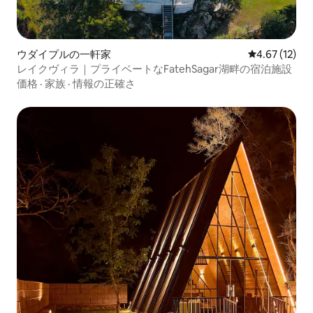
ウダイプルの一軒家
レビュー12件
4.67 (12)
レイクヴィラ｜プライベートなFatehSagar湖畔の宿泊施設
価格
·
家族
·
情報の正確さ