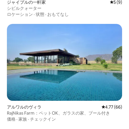
ジャイプルの一軒家
レビュー
5 (9)
シビルクォーター
ロケーション
·
状態
·
おもてなし
アルワルのヴィラ
レビュー66件
4.77 (66)
RajNikas Farm：ペットOK、ガラスの家、プール付き
価格
·
家族
·
チェックイン