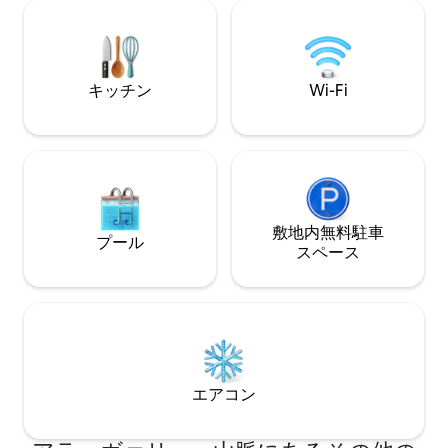
するこのお部屋で
ム、75インチのスマートテレビ。 • < b >
れた共用デッキ、
フルサービス</ b >：24時間年中無休の管
してジャグジーと
理人、シェフ、5台分の駐車場。
ウェルネスゾーン
つろぎのひととき
キッチン
Wi-Fi
す。
敷地内無料駐⁠車
プール
ス⁠ペ⁠ー⁠ス
エアコン