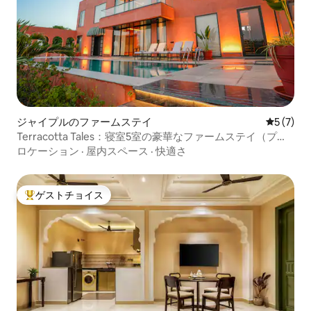
ジャイプルのファームステイ
レビュー
5 (7)
Terracotta Tales：寝室5室の豪華なファームステイ（プー
ルと芝生付き）
ロケーション
·
屋内スペース
·
快適さ
ゲストチョイス
大好評のゲストチョイスです。