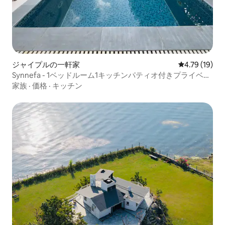
ジャイプルの一軒家
レビュー19件
4.79 (19)
Synnefa - 1ベッドルーム1キッチンパティオ付きプライベー
トプールヴィラ
家族
·
価格
·
キッチン