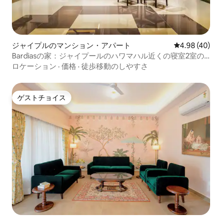
ジャイプルのマンション・アパート
レビュー40件
4.98 (40)
Bardiasの家：ジャイプールのハワマハル近くの寝室2室の
フラット
ロケーション
·
価格
·
徒歩移動のしやすさ
ゲストチョイス
ゲストチョイス