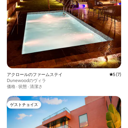
アクロールのファームステイ
レビュー
5 (7)
Dunewoodのヴィラ
価格
·
状態
·
清潔さ
ゲストチョイス
ゲストチョイス