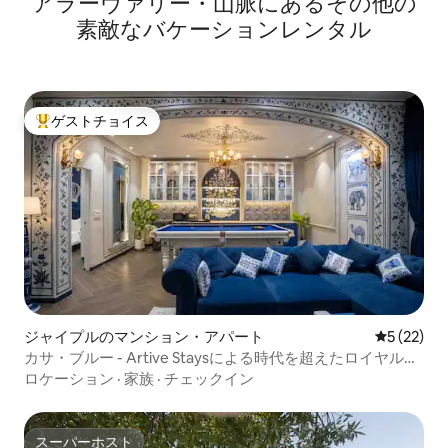
アラーヴァリー・山脈にあるその他の
素敵なバケーションレンタル
ゲストチョイス
大好評のゲストチョイスです。
ジャイプルのマンション・アパート
レビュー2
5 (22)
カサ・ブルー - Artive Staysによる時代を超えたロイヤルな
隠れ家
ロケーション
·
家族
·
チェックイン
スーパーホスト