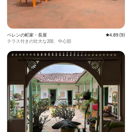
ベレンの町家・長屋
レビュー9件
4.89 (9)
テラス付きの壮大な2階、中心部