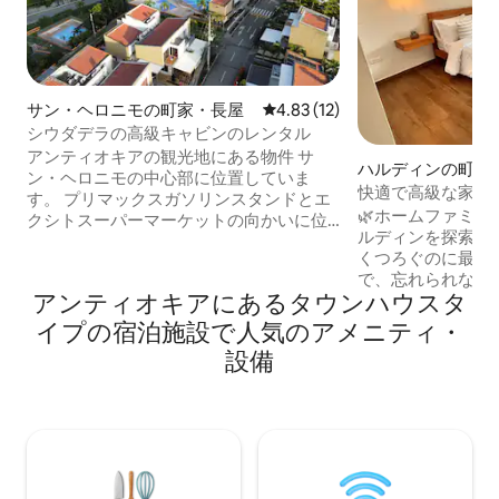
サン・ヘロニモの町家・長屋
レビュー12件、5つ星中4.83
4.83 (12)
シウダデラの高級キャビンのレンタル
アンティオキアの観光地にある物件 サ
ハルディンの町家
ン・ヘロニモの中心部に位置していま
快適で高級な家
す。 プリマックスガソリンスタンドとエ
🌿ホームファミリー
クシトスーパーマーケットの向かいに位
ルディンを探索し
置しています。 物件には4つの部屋があ
くつろぐのに最適
ります 3 バスルーム バーベキュー 主寝室
で、忘れられない
には専用バスルームとバルコニーがあり
アンティオキアにあるタウンハウスタ
い。メインパークか
ます。 10名様用のジャグジー。 バーベキ
ク、快適さと自然
ューやその他のアクティビティを行うた
イプの宿泊施設で人気のアメニティ・
お楽しみください。 鳥のさえずりで
めの広いエリア 訪問者用の専用駐車場と
設備
覚まし、窓から緑
公共駐車場 ウェットエリアには、4つの
けさでリラックス
プール、スライド、ジャグジー、ジム、
和のとれた、ポジ
緑地、ビーチエリア付きプールがありま
満ちた場所で、休息に
す
ファミリーをハル
しましょう！