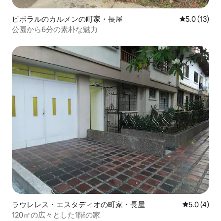
ビボラルのカルメンの町家・長屋
レビュー13
5.0 (13)
公園から6分の素朴な魅力
ラウレレス・エスタディオの町家・長屋
レビュー4
5.0 (4)
120㎡の広々とした1階の家