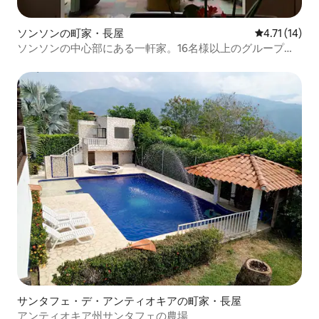
ソンソンの町家・長屋
レビュー14件
4.71 (14)
ソンソンの中心部にある一軒家。16名様以上のグループに
最適
サンタフェ・デ・アンティオキアの町家・長屋
アンティオキア州サンタフェの農場