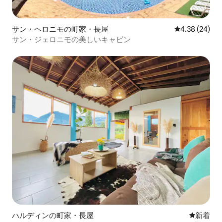
サン・ヘロニモの町家・長屋
レビュー24件
4.38 (24)
サン・ジェロニモの美しいキャビン
ハルディンの町家・長屋
新しい宿
新着