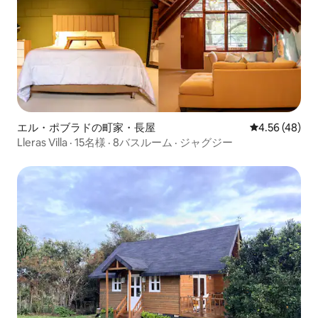
エル・ポブラドの町家・長屋
レビュー48件
4.56 (48)
Lleras Villa · 15名様 · 8バスルーム · ジャグジー