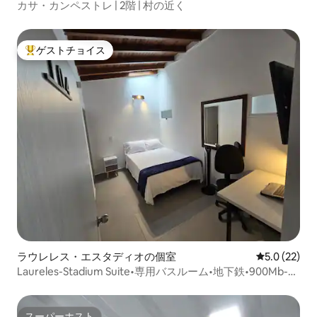
カサ・カンペストレ | 2階 | 村の近く
ゲストチョイス
大好評のゲストチョイスです。
ラウレレス・エスタディオの個室
レビュー22
5.0 (22)
Laureles-Stadium Suite•専用バスルーム•地下鉄•900Mb-
WS
スーパーホスト