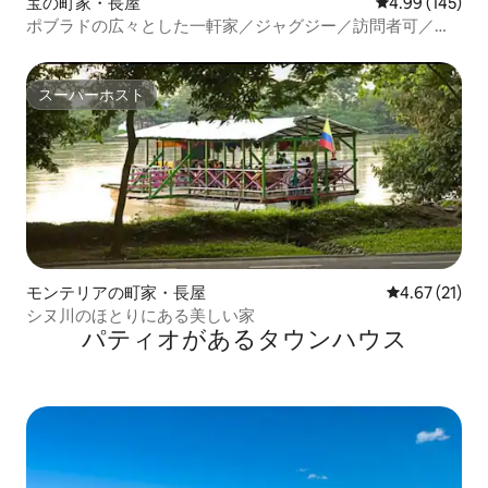
宝の町家・長屋
レビュー145件
4.99 (145)
ポブラドの広々とした一軒家／ジャグジー／訪問者可／エ
アコン
スーパーホスト
スーパーホスト
モンテリアの町家・長屋
レビュー21件
4.67 (21)
シヌ川のほとりにある美しい家
パティオがあるタウンハウス