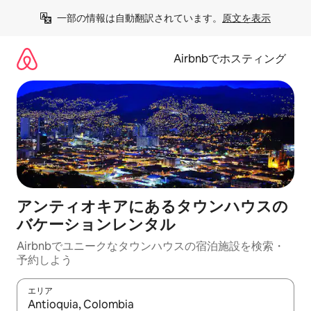
コ
一部の情報は自動翻訳されています。
原文を表示
ン
テ
ン
Airbnbでホスティング
ツ
に
ス
キ
ッ
プ
アンティオキアにあるタウンハウスの
バケーションレンタル
Airbnbでユニークなタウンハウスの宿泊施設を検索・
予約しよう
エリア
検索結果が表示されたら、上下の矢印キーを使って移動するか、