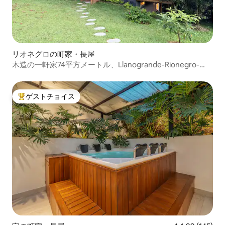
リオネグロの町家・長屋
木造の一軒家74平方メートル、Llanogrande-Rionegro-
Antioquia
ゲストチョイス
大好評のゲストチョイスです。