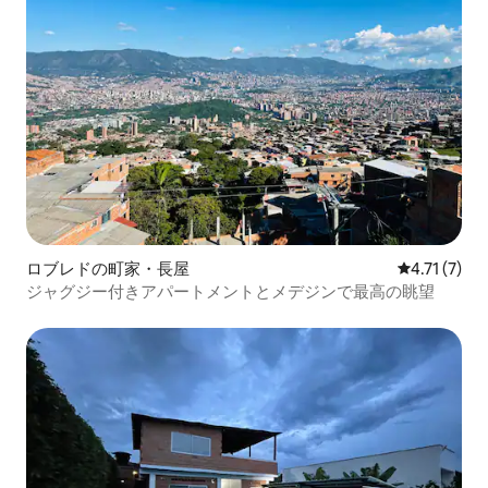
ロブレドの町家・長屋
レビュー7件
4.71 (7)
ジャグジー付きアパートメントとメデジンで最高の眺望