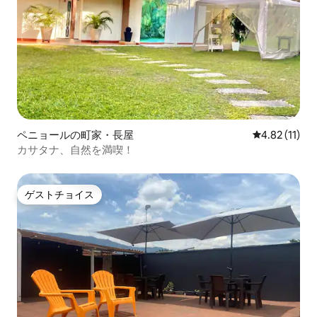
ペニョールの町家・長屋
レビュー11件
4.82 (11)
カサタナ、自然を満喫！
ゲストチョイス
ゲストチョイス