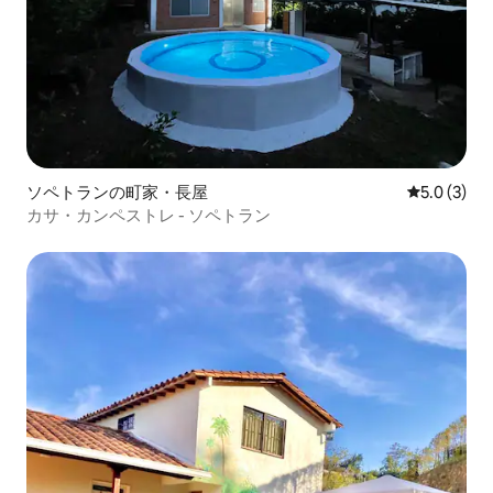
ソペトランの町家・長屋
レビュー3
5.0 (3)
カサ・カンペストレ - ソペトラン