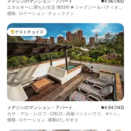
メデジンのマンション・アパート
レビュー165件
4.96 (165)
エネルギーに満ちた生活 1803年★ジャグジー＆パティオ★
最高の眺めの★プール！
価格
·
ロケーション
·
チェックイン
ゲストチョイス
大好評のゲストチョイスです。
メデジンのマンション・アパート
レビュー143件
4.94 (143)
カサ・デル・レロフ - CIELO - 高級ペントハウス、4ベッド
ルーム
価格
·
ロケーション
·
移動のしやすさ