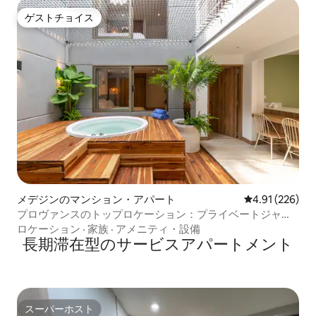
ゲストチョイス
ゲストチョイス
メデジンのマンション・アパート
レビュー226件
4.91 (226)
プロヴァンスのトップロケーション：プライベートジャグ
ジー、レラスまで2分
ロケーション
·
家族
·
アメニティ・設備
長期滞在型のサービスアパートメント
スーパーホスト
スーパーホスト