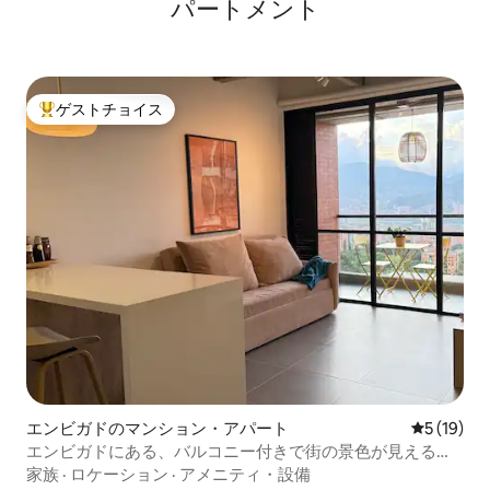
パートメント
ゲストチョイス
大好評のゲストチョイスです。
エンビガドのマンション・アパート
レビュー1
5 (19)
エンビガドにある、バルコニー付きで街の景色が見えるモ
ダンな2寝室の宿泊先
家族
·
ロケーション
·
アメニティ・設備