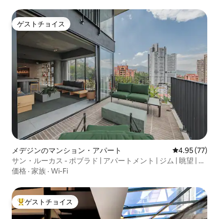
ゲストチョイス
ゲストチョイス
メデジンのマンション・アパート
レビュー77件
4.95 (77)
サン・ルーカス - ポブラド | アパートメント | ジム | 眺望 | プ
ール
価格
·
家族
·
Wi-Fi
ゲストチョイス
大好評のゲストチョイスです。