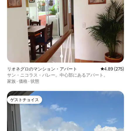
リオネグロのマンション・アパート
レビュー275件
4.89 (275)
サン・ニコラス・バレー。中心部にあるアパート。
家族
·
価格
·
状態
ゲストチョイス
ゲストチョイス