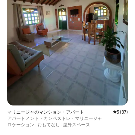
マリニージャのマンション・アパート
レビュー3
5 (37)
アパートメント・カンペストレ・マリニージャ
ロケーション
·
おもてなし
·
屋外スペース