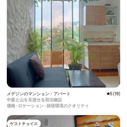
メデジンのマンション・アパート
レビュー1
5 (19)
中庭と山を見渡せる宿泊施設
価格
·
ロケーション
·
就寝環境のクオリティ
ゲストチョイス
ゲストチョイス