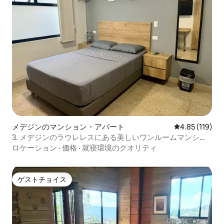
メデジンのマンション・アパート
レビュー119件
4.85 (119)
3. メデジンのラウレレスにある美しいワンルームマンショ
ン
ロケーション
·
価格
·
就寝環境のクオリティ
ゲストチョイス
ゲストチョイス