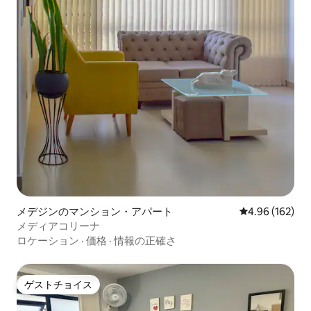
メデジンのマンション・アパート
レビュー162件
4.96 (162)
メディアコリーナ
ロケーション
·
価格
·
情報の正確さ
ゲストチョイス
ゲストチョイス