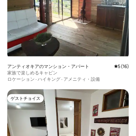
アンティオキアのマンション・アパート
レビュー1
5 (16)
家族で楽しめるキャビン
ロケーション
·
ハイキング
·
アメニティ・設備
ゲストチョイス
ゲストチョイス