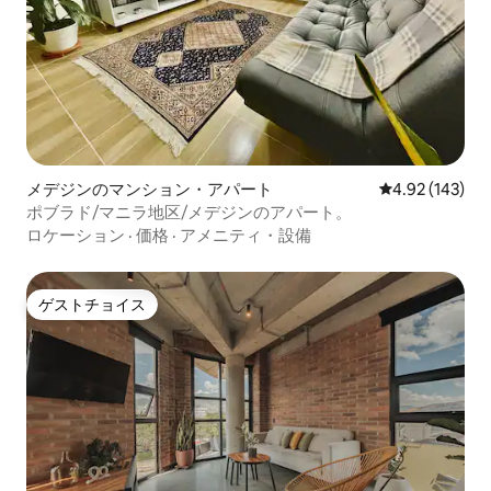
メデジンのマンション・アパート
レビュー143件
4.92 (143)
ポブラド/マニラ地区/メデジンのアパート。
ロケーション
·
価格
·
アメニティ・設備
ゲストチョイス
ゲストチョイス