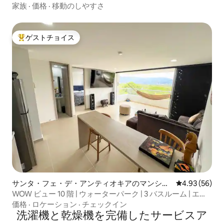
家族
·
価格
·
移動のしやすさ
ゲストチョイス
大好評のゲストチョイスです。
サンタ・フェ・デ・アンティオキアのマンショ
レビュー56件
4.93 (56)
ン・アパート
WOW ビュー 10 階 | ウォーターパーク | 3 バスルーム | エア
コン
価格
·
ロケーション
·
チェックイン
洗濯機と乾燥機を完備したサービスア