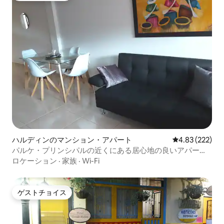
ハルディンのマンション・アパート
レビュー222件
4.83 (222)
パルケ・プリンシパルの近くにある居心地の良いアパート
メント。
ロケーション
·
家族
·
Wi-Fi
ゲストチョイス
ゲストチョイス