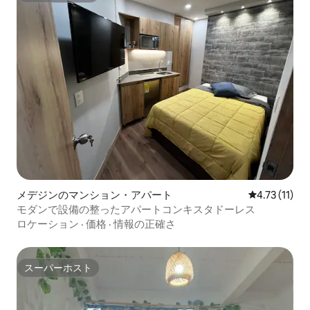
メデジンのマンション・アパート
レビュー11件
4.73 (11)
モダンで設備の整ったアパートコンキスタドーレス
ロケーション
·
価格
·
情報の正確さ
スーパーホスト
スーパーホスト