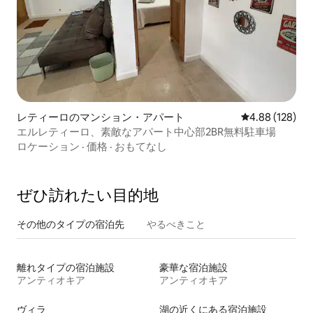
レティーロのマンション・アパート
レビュー128件
4.88 (128)
エルレティーロ、素敵なアパート中心部2BR無料駐車場
ロケーション
·
価格
·
おもてなし
ぜひ訪⁠れ⁠た⁠い目⁠的⁠地
その他のタ⁠イ⁠プ⁠の宿⁠泊⁠先
やるべきこと
離れタイプの宿泊施設
豪華な宿泊施設
アンティオキア
アンティオキア
ヴィラ
湖の近くにある宿泊施設