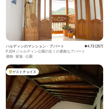
ハルディンのマンション・アパート
レビュー257件
4.73 (257)
P.204 ジャルディン公園の近くの素敵なアパート
価格
·
家族
·
公園
ゲストチョイス
大好評のゲストチョイスです。