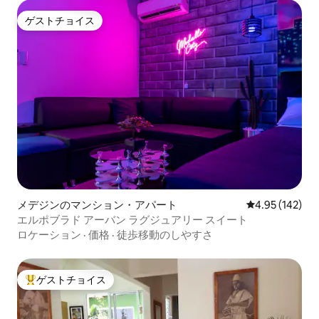
ゲストチョイス
ゲストチョイス
メデジンのマンション・アパート
レビュー142件
4.95 (142)
エルポブラド アーバン ラグジュアリー スイート
ロケーション
·
価格
·
徒歩移動のしやすさ
ゲストチョイス
大好評のゲストチョイスです。