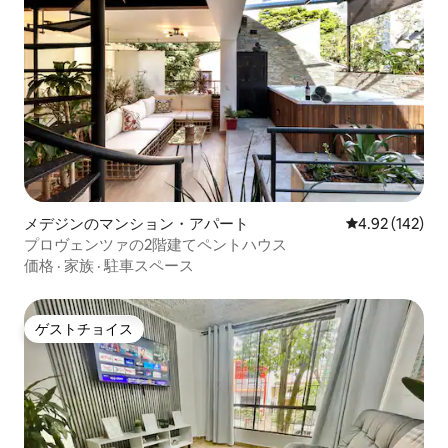
メデジンのマンション・アパート
レビュー142件
4.92 (142)
プロヴェンツァの2階建てペントハウス
価格
·
家族
·
駐車スペース
ゲストチョイス
ゲストチョイス