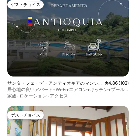
ゲストチョイス
ゲストチョイス
サンタ・フェ・デ・アンティオキアのマンシ
レビュー102件
4.86 (102)
ョン・アパート
居心地の良いアパート+Wi-Fi+エアコン+キッチン+プール
+テレビ@サンタ・フェデ・アンティオキア
家族
·
ロケーション
·
アクセス
ゲストチョイス
ゲストチョイス