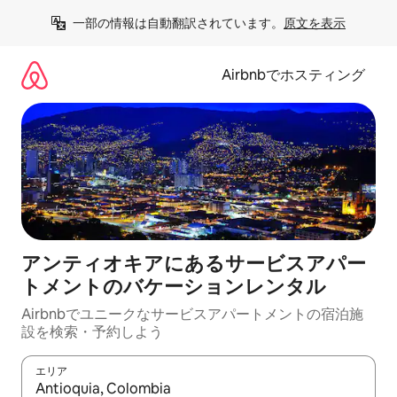
コ
一部の情報は自動翻訳されています。
原文を表示
ン
テ
ン
Airbnbでホスティング
ツ
に
ス
キ
ッ
プ
アンティオキアにあるサービスアパー
トメントのバケーションレンタル
Airbnbでユニークなサービスアパートメントの宿泊施
設を検索・予約しよう
エリア
検索結果が表示されたら、上下の矢印キーを使って移動するか、