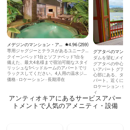
メデジンのマンション・ア
レビュー259件、5つ星中4.96
4.96 (259)
パート
専用ジャグジーとテラスがあるユニーク
グアタペのマンシ
なアパートです！
クイーンベッド1台とソファベッド1台を
パート
ダムを望むメイン
備えた、最大4名様まで宿泊可能なスタイ
す。
グアタペの中心部
リッシュな1ベッドルームのアパートでリ
いアパート グアタペのメインパークの中
ラックスしてください。4人用の温水ジャ
心部にある、ダム
グジーが備わったプライベートテラス、
価格
·
ロケーション
·
長期滞在
パート。近くには
リビングルームとベッドルームにある55
ー、遊歩道、教会
ロケーション
·
価
インチのスマートテレビ、エアコン、高
機関があります。
ィ
速Wi-Fi、ウォークインクローゼットをお
アンティオキアにあるサービスアパー
ベッドと専用バス
楽しみください。Urban Studiosには、プ
ソファベッドを備
トメントで人気のアメニティ・設備
ール、ジム、スパ、ミーティングルー
整ったキッチン、
ム、Alma Restaurantがあります。静かな
ーム、ランドリー
住宅地にあり、ProvenzaやParque Lleras
バスルーム、温水、W
からUberでわずか8～10分です。
ビ、Netflix、M
ネルを備えていま