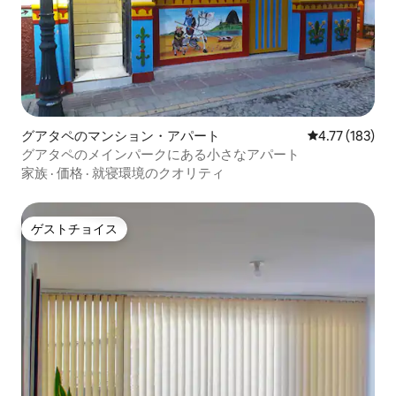
グアタペのマンション・アパート
レビュー183件
4.77 (183)
グアタペのメインパークにある小さなアパート
家族
·
価格
·
就寝環境のクオリティ
ゲストチョイス
ゲストチョイス