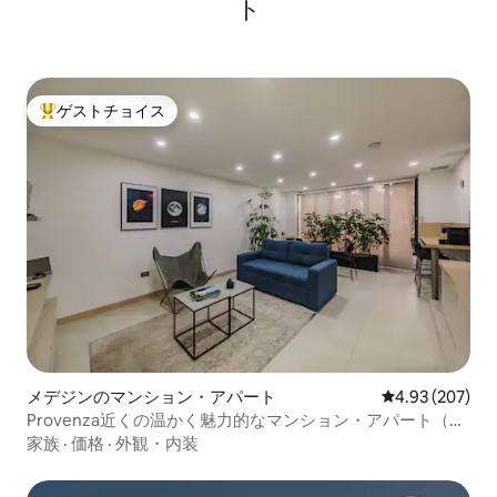
ト
ゲストチョイス
大好評のゲストチョイスです。
メデジンのマンション・アパート
レビュー207件
4.93 (207)
Provenza近くの温かく魅力的なマンション・アパート（エ
アコン付き）
家族
·
価格
·
外観・内装