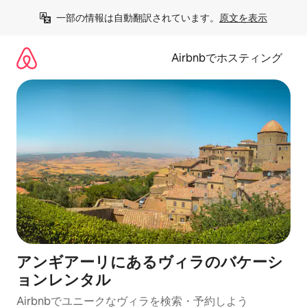
コ
一部の情報は自動翻訳されています。
原文を表示
ン
テ
ン
Airbnbでホスティング
ツ
に
ス
キ
ッ
プ
アンギアーリにあるヴィラのバケーシ
ョンレンタル
Airbnbでユニークなヴィラを検索・予約しよう