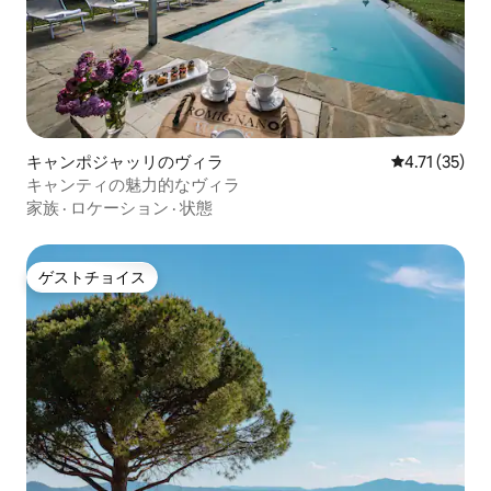
キャンポジャッリのヴィラ
レビュー35件
4.71 (35)
キャンティの魅力的なヴィラ
家族
·
ロケーション
·
状態
ゲストチョイス
ゲストチョイス