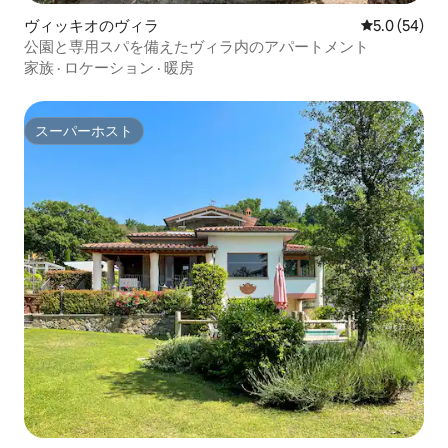
ヴィッキオのヴィラ
レビュー54
5.0 (54)
公園と専用スパを備えたヴィラ内のアパートメント
家族
·
ロケーション
·
暖房
スーパーホスト
スーパーホスト