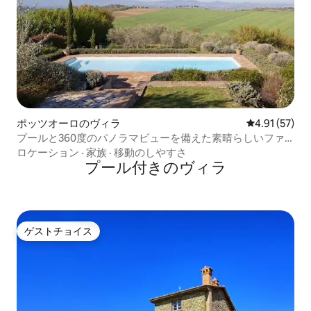
ポッツオーロのヴィラ
レビュー57件
4.91 (57)
プールと360度のパノラマビューを備えた素晴らしいファ
ームハウス
ロケーション
·
家族
·
移動のしやすさ
プール付きのヴィラ
ゲストチョイス
ゲストチョイス