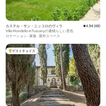
カステル・サン・ニッコロのヴィラ
レビュー48件
4.94 (48)
Villa Mondello inTuscanyの素晴らしい景色
ロケーション
·
家族
·
屋外スペース
ゲストチョイス
大好評のゲストチョイスです。