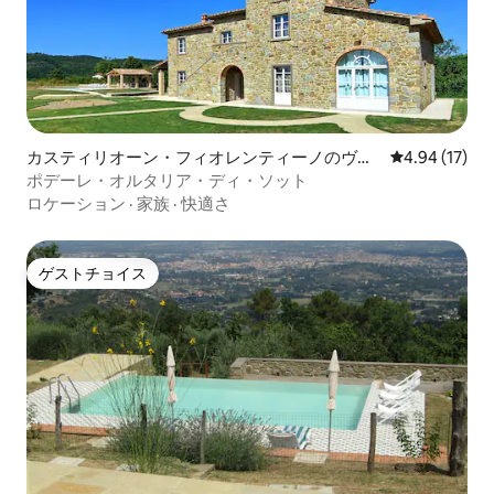
カスティリオーン・フィオレンティーノのヴィ
レビュー17件
4.94 (17)
ラ
ポデーレ・オルタリア・ディ・ソット
ロケーション
·
家族
·
快適さ
ゲストチョイス
ゲストチョイス