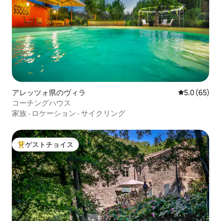
る方には、ピエンツァやコルトーナ、サ
ルテアーノ、エトルリア美術館、モンテ
フォッロニコ、バーニョヴィニョーニ、
モンテッキエッロなど、車で30分以内に
訪れることができる素晴らしい場所がた
くさんあります。 モンテプルチャーノか
ら約3 kmのサンタルビーノのシエナの丘
の中には、モンテプルチャーノ温泉があ
ります。ここは、130メートル以上の深さ
から流れ出る温泉水の独占性を特徴とす
アレッツォ県のヴィラ
レビュー65
5.0 (65)
る、モダンな健康、ウェルネス、美容セ
コーチングハウス
ンターです。 お車で40分以内に、トスカ
家族
·
ロケーション
·
サイクリング
ーナの複数の観光スポットや魅力的な地
域に快適にアクセスできます。 小さなお
子様がいらっしゃる場合は、ベビーチェ
アとベビーベッドもご用意しておりま
ゲストチョイス
大好評のゲストチョイスです。
す。