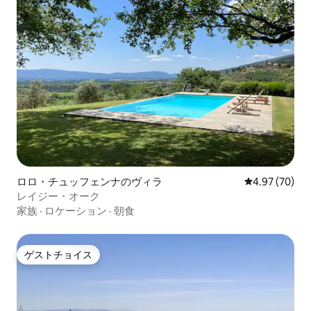
ロロ・チュッフェンナのヴィラ
レビュー70件
4.97 (70)
レイジー・オーク
家族
·
ロケーション
·
朝食
ゲストチョイス
ゲストチョイス