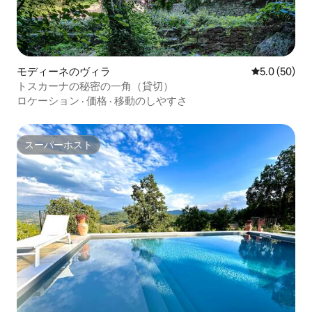
モディーネのヴィラ
レビュー50
5.0 (50)
トスカーナの秘密の一角（貸切）
ロケーション
·
価格
·
移動のしやすさ
スーパーホスト
スーパーホスト