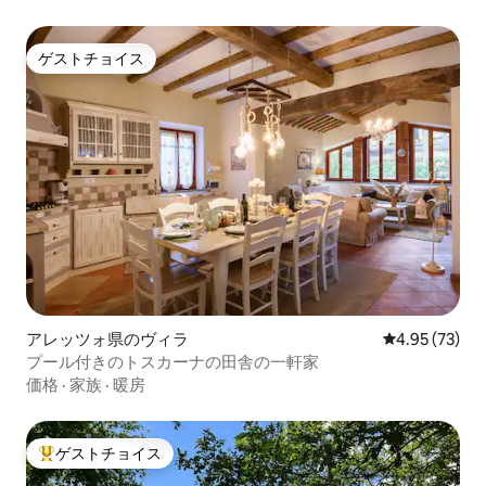
ゲストチョイス
ゲストチョイス
アレッツォ県のヴィラ
レビュー73件
4.95 (73)
プール付きのトスカーナの田舎の一軒家
価格
·
家族
·
暖房
ゲストチョイス
大好評のゲストチョイスです。