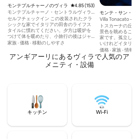
モンテプルチャーノのヴィラ
レビュー153件、5つ星中4.85
4.85 (153)
モンテプルチャーノ・セントラルヴィラ –
モンテ・サン・サ
サウナ＆ジャグジー
ヴィラ
セルフチェックイン この改装されたクラ
Villa Tonacat
シックな家でイタリアの田舎のライフス
なヴィラ
トスカーナの丘に
タイルに慣れてください。夕方は暖炉を
景色を眺めること
つけて体を暖めたり、小旅行の後はジャ
家です。孤立して
グジーに入ったりしてみてください。友
家族
·
価格
·
移動のしやすさ
いけれどイタリア
達を招待して素敵なディナーを楽しんだ
人に最適です。 
価格
·
家族
·
情報の
後、夜のサウナに入るのもいいかもしれ
アンギアーリにあるヴィラで人気のア
ーのテクノロジー
ません。 各部屋にエアコン モンテプルチ
わっており、リビ
メニティ・設備
ャーノの歴史地区の中心部、グランデ広
チャンネルと国際
場からすぐの場所に、約250平方メートル
インチの超高解像
のユニークで一流の建物を提供していま
プールには、フィ
す。 ユニットは地上3階建てで、地下には
が備わっており、
シャワーとサウナを備えた素晴らしい洞
り上げ、Bose Soun
窟があります。 ロケーション： 建物には
ウンドシステムが
独立した入り口があり、モンテプルチャ
ーノで最も美しく、魅力的な通りのひと
キッチン
Wi-Fi
つにあります。 モンテプルチャーノは、
ヴァル・ドルチャとヴァル・ディ・キア
ーナを分ける尾根の上にあり、石灰岩の
丘の上にあります。 中世のレイアウトを
持つこの美しいルネッサンス村は、絵葉