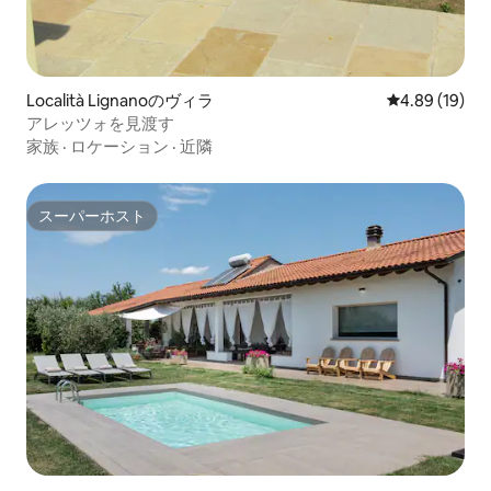
Località Lignanoのヴィラ
レビュー19件
4.89 (19)
アレッツォを見渡す
家族
·
ロケーション
·
近隣
スーパーホスト
スーパーホスト