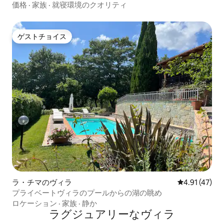
リラックス
価格
·
家族
·
就寝環境のクオリティ
ゲストチョイス
ゲストチョイス
ラ・チマのヴィラ
レビュー47件
4.91 (47)
プライベートヴィラのプールからの湖の眺め
ロケーション
·
家族
·
静か
ラグジュアリーなヴィラ