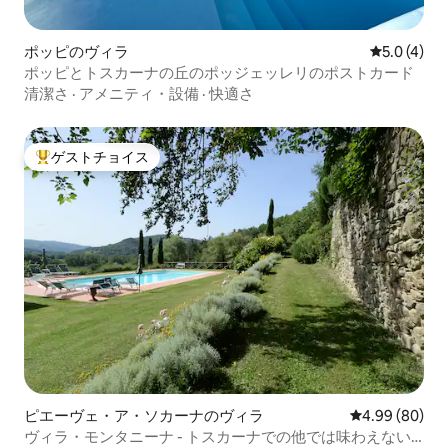
ポッピのヴィラ
レビュー4
5.0 (4)
ポッピとトスカーナの丘のポッジェッレリのポストカード
清潔さ
·
アメニティ・設備
·
快適さ
ゲストチョイス
大好評のゲストチョイスです。
ピエーヴェ・ア・ソカーナのヴィラ
レビュー80件
4.99 (80)
ヴィラ・モンタニーナ - トスカーナでの他では味わえない