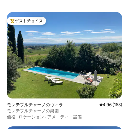
ゲストチョイス
大好評のゲストチョイスです。
モンテプルチャーノのヴィラ
レビュー163件
4.96 (163)
モンテプルチャーノの楽園...
価格
·
ロケーション
·
アメニティ・設備