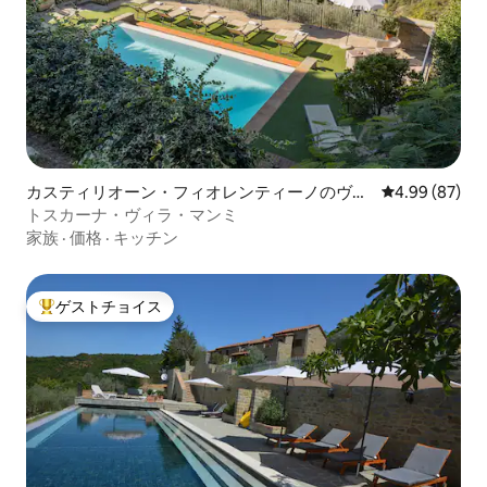
ロ、シエナ、モンタルチーノ、サンジミ
ニャーノ、コルトーナ、アレッツォ、フ
ィレンツェなどがあります。周りには美
しいトスカーナが広がっています！ この
家は複数の階に建てられています。 1階に
は暖炉を備えた広いリビングルーム、設
備の整った広々としたキッチン、ランド
リールーム、バスルームがあります。 1階
には専用バスルーム付きのスイートと、
カスティリオーン・フィオレンティーノのヴィ
レビュー87件
4.99 (87)
バスルーム付きの2つ目のダブルルームが
ラ
トスカーナ・ヴィラ・マンミ
あります。 さらに、屋根裏には他に2台の
家族
·
価格
·
キッチン
ベッドと小さなバスルームがあります。
地下には、シャワーとサウナを備えたセ
ラーコンパートメントがあります。 ゲス
ゲストチョイス
トは家をまるまる貸切でご利用いただけ
大好評のゲストチョイスです。
ます どんなご要望でもお気軽にお問い合
わせください。 トスカーナでこれ以上魅
力的な場所はありません。ブドウ園と古
いセラーが豊富な、標高650mの丘の上に
位置する魅力的なキャンティの村です。
近くには有名なスパのあるキャンチャー
ノ、魅力的でロマンチックなピエンツ
ァ、温泉のあるバニヴィニョーネ、時を