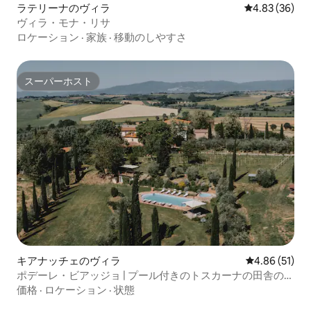
ラテリーナのヴィラ
レビュー36件
4.83 (36)
ヴィラ・モナ・リサ
ロケーション
·
家族
·
移動のしやすさ
スーパーホスト
スーパーホスト
キアナッチェのヴィラ
レビュー51件
4.86 (51)
ポデーレ・ビアッジョ | プール付きのトスカーナの田舎のフ
ァームハウス
価格
·
ロケーション
·
状態