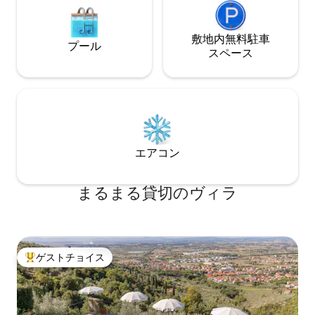
書のような風景に囲まれ、どこから見て
もトスカーナの田園地帯として最も古典
的で広く普及しているイメージを思い起
敷地内無料駐⁠車
プール
こさせます。丘陵と金色の畑が繰り広げ
ス⁠ペ⁠ー⁠ス
られ、糸杉が木の間を飾っています。 優
れたブドウ園があるモンテプルチャーノ
地域は、世界で最高のワイン産地のひと
つと見なされており、トスカーナで最も
愛され、訪問される観光地のひとつで
す。 独立したアクセスは、鍵付きのロッ
カーにある鍵で（リクエストによる）。
エアコン
歴史地区の中心部にある建物は完全に、
そして上品に改装されています。寒い夜
には暖炉を燃やしたり、サウナに入った
まるまる貸切のヴィラ
り、ジャグジーに浸かったりできます 客
室にはエアコンがあります この家は、豪
華なディテールで改装されました。 暖炉
をつけて夜を暖めたり、遠足から戻って
ジャグジーに入ったり、友達や親戚と一
ゲストチョイス
緒にサウナでリラックスしたりすること
大好評のゲストチョイスです。
もできます。 近くには有名なスパのある
キアンチャーノ、魅力的でロマンチック
なピエンツァ、温泉のあるバニヴィニョ
ーネ、時をさかのぼるモンティッケッ