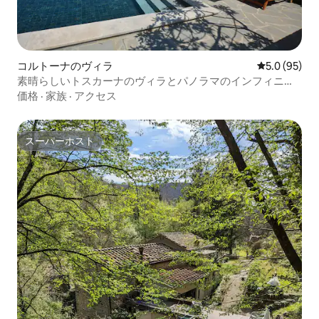
さかのぼるモンティッケッリョ、シエ
ナ、モンタルチーノ、サンジミニャー
ノ、コルトーナ、アレッツォ、フィレン
ツェ、そして美しいトスカーナがありま
す！ サン・ビアジオ教会、モンテプルチ
コルトーナのヴィラ
レビュー95
5.0 (95)
ャーノのドーム、地元の工芸品を扱う1ポ
素晴らしいトスカーナのヴィラとパノラマのインフィニテ
ンドショップ......手作りのものをお探しな
ィプール
価格
·
家族
·
アクセス
ら......ここは最適の場所です！:-) とても
広い家で、4階建てです。地下にはサウナ
（3 ～4名用）とシャワーがあります。1階
には、ダイニングテーブルと暖炉とテレ
スーパーホスト
スーパーホスト
ビを備えたリビングルーム、大きなキッ
チン、ランドリールーム、バスルームが
あります。1階には、専用バスルームとジ
ャグジーを備えたマスターベッドルーム
と、バスルームとシャワーを備えたダブ
ルルームがあり、最上階にはマスターベ
ッドルームと、ソファベッドと引き出し
式ベッドを備えたロフトがあります。 モ
ンテプルチャーノの小さな町の魅力を、
趣のある食べ物や飲み物のオプションと
ともに体験してください。 町中にある秘
密の地下室、アーチ型の天井の古い修道
院、古代の発掘物を探索しながら、1500