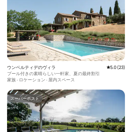
ウンベルティデのヴィラ
レビュー23
5.0 (23)
プール付きの素晴らしい一軒家、夏の最終割引
家族
·
ロケーション
·
屋内スペース
スーパーホスト
スーパーホスト