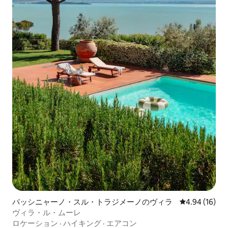
パッシニャーノ・スル・トラジメーノのヴィラ
レビュー16件
4.94 (16)
ヴィラ・ル・ムーレ
ロケーション
·
ハイキング
·
エアコン