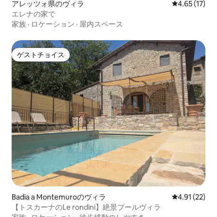
アレッツォ県のヴィラ
レビュー17件
4.65 (17)
エレナの家で
家族
·
ロケーション
·
屋内スペース
ゲストチョイス
ゲストチョイス
Badia a Montemuroのヴィラ
レビュー22件
4.91 (22)
【トスカーナのLe rondini】絶景プールヴィラ