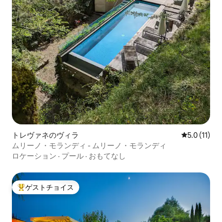
年代にタイムスリップしたような気分を
味わってください。 モンテプルチャーノ
は、今年もまた、魅惑的な現地の雰囲気
を満喫したいすべての訪問者をホストす
る準備ができています。 魅力的な歴史地
区の通りを散策し、ヴァル・ドルチャの
景色と、この地域の卓越した料理とワイ
ンを堪能するのをお忘れなく。地域の料
理とワイン：ピチ、トスカーナとチン
タ・セネーゼのサラミ、タリアータとフ
ィレンティーナ・ディ・キアニーナ、ペ
コリーノチーズ、伝統的なソースと一緒
に楽しむ典型的なパスタ、そしてもちろ
んヴィーノ・ノービレ・ディ・モンテプ
トレヴァネのヴィラ
レビュー11
5.0 (11)
ルチャーノDOCG。 注目すべきは、1954
ムリーノ・モランディ - ムリーノ・モランディ
年以来、リッチ通りにある14世紀のネ
ロケーション
·
プール
·
おもてなし
リ・オルセッリ宮殿にある市民博物館で
す。 この刺激的な場所では、さまざまな
文化的イニシアチブが行われており、最
近では、コレクションの中の肖像画がカ
ゲストチョイス
大好評のゲストチョイスです。
ラヴァッジオによるものであると認めら
れ、この美術館に強い関心が集まってい
ます。 モンテプルチャーノに数日滞在す