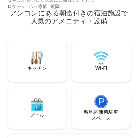
ます。キッチンには磁気誘導技術が採用
ロケーション
·
家族
·
近隣
されているため、より効率的かつ安全に
アンコンにある朝食付きの宿泊施設で
ご利用いただけます。 当宿泊施設では、
人気のアメニティ・設備
お子様の安全を最優先としています。 包
括的な安全対策：お子様が登るのを防ぐ
ため、金属製の棒が付いた窓、コンセン
トカバー、バルコニーの下部に設置され
た安全ネットを備えています。 出入り管
理： 玄関には二重のセキュリティシステ
ム（防犯ドアと金属製の門）が設置され
ています。お子様を連れて旅行する場合
キッチン
Wi-Fi
は、バルコニーのドアを閉めたままにし
ておくことをおすすめします。 家族向け
アメニティ・設備：お子様が楽しめるよ
うに、さまざまなおもちゃが入ったおも
ちゃ箱をご用意しています。 追加サービ
ス：ベビーカーとベビーキャリアのレン
タルサービスを週あたりわずか20米ドル
で提供しています。
敷地内無料駐⁠車
プール
ス⁠ペ⁠ー⁠ス