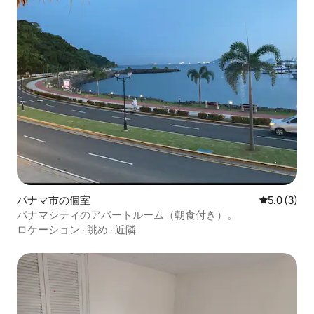
パナマ市の個室
レビュー3
5.0 (3)
パナマシティのアパートルーム（朝食付き）。
ロケーション
·
眺め
·
近隣