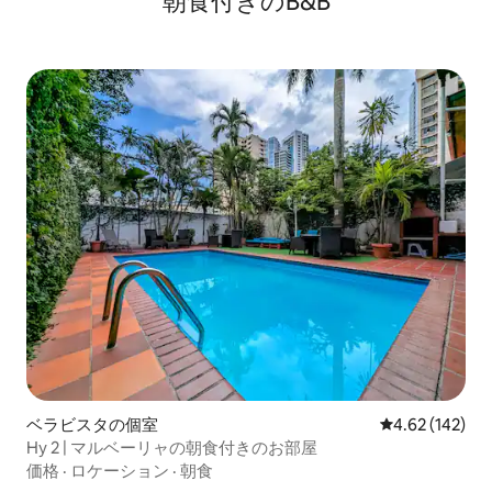
朝食付きのB&B
ベラビスタの個室
レビュー142件
4.62 (142)
Hy 2 | マルベーリャの朝食付きのお部屋
価格
·
ロケーション
·
朝食