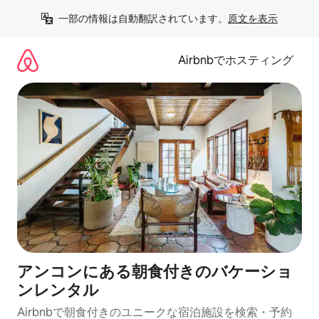
コ
一部の情報は自動翻訳されています。
原文を表示
ン
テ
ン
Airbnbでホスティング
ツ
に
ス
キ
ッ
プ
アンコンにある朝食付きのバケーショ
ンレンタル
Airbnbで朝食付きのユニークな宿泊施設を検索・予約