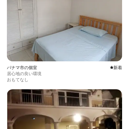
パナマ市の個室
新しい宿
新着
居心地の良い環境
おもてなし