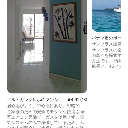
パナマ市のボート
サンブラス諸島で
グ
サンブラスの楽園
の島々を探索する
方法です。 情熱を持
船長と、46フィー
ット「Kailani
バケーションをお
イベートな白い砂
の澄んだ海に浸か
くつろぎながら夕
す。 この旅行に
エル・カングレホのマンショ
レビュー13件、5つ星中4.92
4.92 (13)
ルーツを使った美
ン・アパート
居心地がよく、中心部にあり、戦略的
食、ドリンクが提
ご家族のための安全でモダンな快適さ 全
迎えするのを楽し
室エアコン完備で、ガスを使用せず、電
気システムのみで稼働しているため、み
なさまが安心して快適にご滞在いただけ