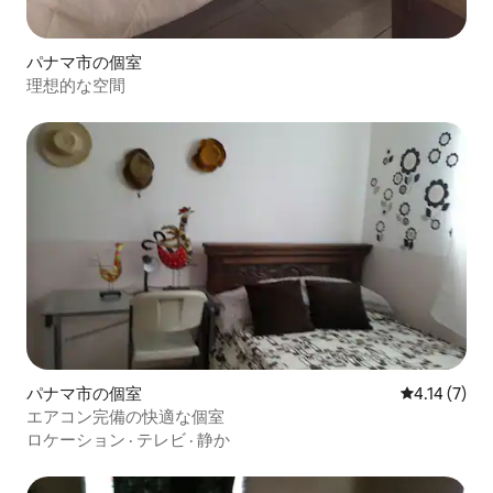
パナマ市の個室
理想的な空間
パナマ市の個室
レビュー7件
4.14 (7)
エアコン完備の快適な個室
ロケーション
·
テレビ
·
静か