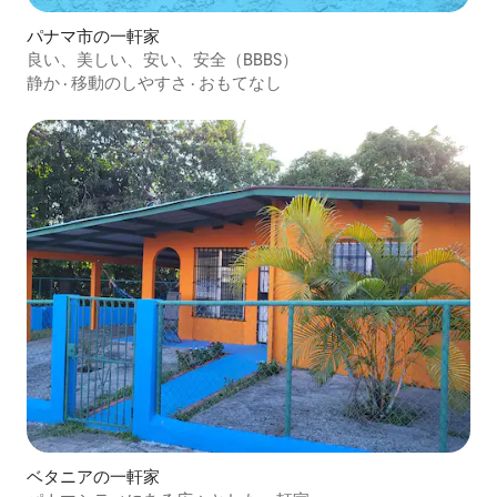
パナマ市の一軒家
良い、美しい、安い、安全（BBBS）
静か
·
移動のしやすさ
·
おもてなし
ベタニアの一軒家