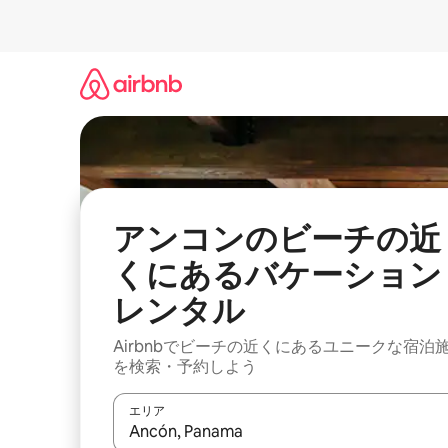
コ
ン
テ
ン
ツ
に
ス
キ
ッ
プ
アンコンのビーチの近
くにあるバケーション
レンタル
Airbnbでビーチの近くにあるユニークな宿泊
を検索・予約しよう
エリア
検索結果が表示されたら、上下の矢印キーを使っ