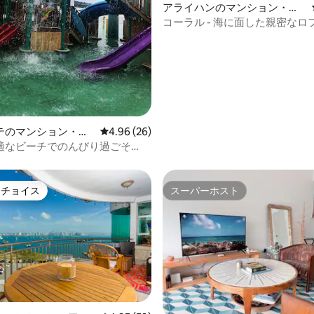
アライハンのマンション・ア
4.83つ星の平均評価
パート
コーラル - 海に面した親密なロフ
クルス
テのマンション・ア
レビュー26件、5つ星中4.96つ星の平均評価
4.96 (26)
適なビーチでのんびり過ごそ
トチョイス
スーパーホスト
ゲストチョイスです。
スーパーホスト