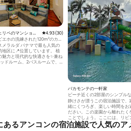
ェリペのマンショ
レビュー30件、5つ星中4.93つ星の平均評価
4.93 (30)
ート
エホの洗練された120m²のカ
中4.94つ星の平均評価
メラルダ・デュプレックス
 パナマで最も人気の
地区に📍位置しています。 植
の魅力と現代的な快適さを✨兼ね
ベッドルーム、2バスルームで、
様までご宿泊いただけます。設備
キッチン、こだわりのインテリ
ク設備、温かい雰囲気。 🍻近
のレストラン、バー、カフェ、
バカモンテの一軒家
🗝️ セルフチェックイ
ビーチ近くの2部屋のシンプル
なチェックイン。スケジュール
静けさが漂うこの宿泊施設で、
り、アーリーチェックインとレ
緒にくつろぎ、楽しい時間をお
アウトが可能です。 👶🏻リ
ださい。この楽園から離れたく
に応じて：ベビーベッドとベビ
ことでしょう。ここには、リビ
レンタル
にあるアンコンの宿泊施設で人気のア
イニング、キッチン、2 寝室、2
ム、エアコン、冷蔵庫、洗濯機