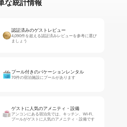
単⁠な統⁠計⁠情⁠報
認証済みのゲ⁠ス⁠ト⁠レ⁠ビ⁠ュ⁠ー
4,090件を超える認証済みレビューを参考に選び
ましょう
プール付きのバ⁠ケ⁠ー⁠シ⁠ョ⁠ンレ⁠ン⁠タ⁠ル
70件の宿泊施設にプールがあります
ゲストに人⁠気⁠のア⁠メ⁠ニ⁠テ⁠ィ・設⁠備
アンコンにある宿泊先では、キッチン、Wi-Fi、
プールがゲストに人気のアメニティ・設備です