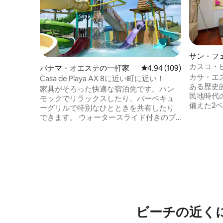
サン・フ
ン・アパ
カスコ・ビ
パナマ・オエステの一軒家
レビュー109件、5つ星
4.94 (109)
サ・エス
カサ・エスメラルダ
Casa de Playa AX 8に近い町に近い！
ある歴史的
家具がそろった快適な宿泊先です。ハン
民地時代
モックでリラックスしたり、バーベキュ
備えた2
ーグリルで特別なひとときを共有したり
最大6名
できます。 ウォータースライド付きのプ
の整った
ール、🚣‍♂️カヤックが楽しめるラグーン、
ア、ハイテ
子ども向けの⚓海賊船をお楽しみいただけ
所で最高
ます。さらに、ビーチバレーボールやサ
屋上テラスに近い。 
ンドソッカーのコートで遊んだり、屋外
ン、柔軟
ジムでアクティブに過ごしたりできま
が許す限
す。 火曜日から日曜日の午前8時から午後
イトチェック
6時まで、クラブに🎟️無料でアクセスでき
クエスト
ます（月曜日は休業）。休日も毎日営業
ーカーの
しています。 あなたのためにデザインさ
ビーチの近く
れ✨た空間です。今すぐ予約して体験を楽
しみましょう！ ✨