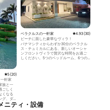
ナマシテ
置してい
ンまで徒
ロ・アポ
ドールか
ーを求め
ーを飲み
ベラクルスの一軒家
レビュー30件、5つ星
4.93 (30)
夕日を眺
私たちは
ビーチに面した豪華なヴィラ！
す。フェ
パナマシティからわずか30分のベラクル
立ち情報
ス・チュミカルにある、新しいオーシャ
ンフロントヴィラで贅沢な時間をお過ご
しください。5つのベッドルーム、6つの
バスルーム、5つのキングサイズベッド、
2つのダブルキャビンを備え、家族や友人
とのご利用に最適です。壮大な景色を望
レビュー20件、5つ星中5つ星の平均評価
5 (20)
むインフィニティプールでリラックスし
な一軒家
たり、設備の整ったキッチン、広々とし
家族と一
たリビング、バーベキューエリアをお楽
過ごしく
しみください。屋上から照らされた船を
なくなる
眺め、ユニークな体験をしてください。
ング、ダ
今すぐ予約して、美しいヴィラで一番乗
メニティ・設備
 バスルー
りしましょう！
、電子レ