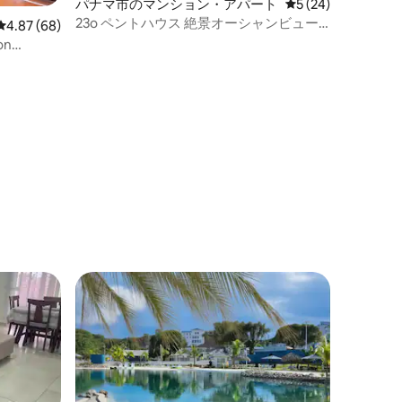
パナマ市のマンション・アパート
レビュー24件、5
5 (24)
23o ペントハウス 絶景オーシャンビュー
レビュー68件、5つ星中4.87つ星の平均評価
4.87 (68)
リゾートライフスタイル
on