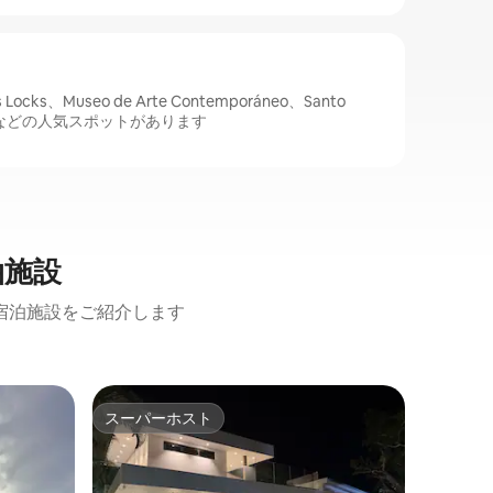
ocks、Museo de Arte Contemporáneo、Santo
etro)などの人気スポットがあります
泊施設
宿泊施設をご紹介します
パナマ市
スーパーホスト
ゲスト
スーパーホスト
ゲスト
タボガの
のロフト
プライベ
望む快適