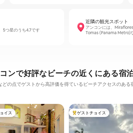
近隣の観光ス⁠ポ⁠ッ⁠ト
アンコンには、Miraflores L
5つ星のうち4.7です
Tomas (Panama M
コンで好評なビーチの近くにある宿
などの点でゲストから高評価を得ているビーチアクセスのある
ョイス
ゲストチョイス
ョイス
大好評のゲストチョイスです。