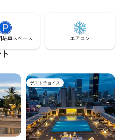
コーヒー
ール、カヤ
を備えた
あります
。月曜日は
⁠車ス⁠ペ⁠ー⁠ス
エアコン
ート
ゲストチョイス
ゲストチョイス