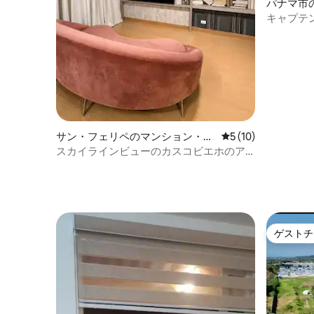
パナマ市
ート
キャプテ
ハウス
サン・フェリペのマンション・ア
レビュー10件、5
5 (10)
パート
スカイラインビューのカスコビエホのア
パート | 歴史的
ゲストチ
ゲストチ