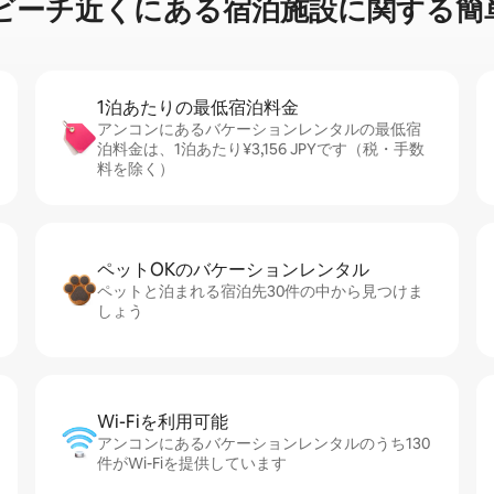
チ⁠近⁠く⁠に⁠あ⁠る宿⁠泊⁠施⁠設⁠に関⁠す⁠る簡⁠
1泊あたりの最⁠低⁠宿⁠泊⁠料⁠金
アンコンにあるバケーションレンタルの最低宿
泊料金は、1泊あたり¥3,156 JPYです（税・手数
料を除く）
ペットOKのバ⁠ケ⁠ー⁠シ⁠ョ⁠ンレ⁠ン⁠タ⁠ル
ペットと泊まれる宿泊先30件の中から見つけま
しょう
Wi-Fiを利⁠用⁠可⁠能
アンコンにあるバケーションレンタルのうち130
件がWi-Fiを提供しています