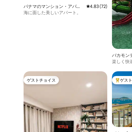
パナマのマンション・アパー
レビュー72件、5つ星中
4.83 (72)
ト
海に面した美しいアパート。
バカモン
パート
楽しく快
う！
ゲストチョイス
ゲス
ゲストチョイス
大好評の