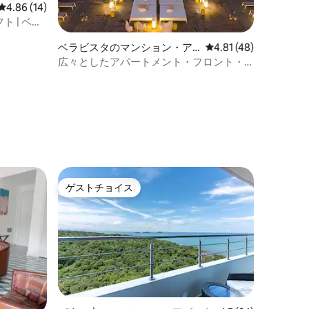
レビュー14件、5つ星中4.86つ星の平均評価
4.86 (14)
ト | ベラ
ベラビスタのマンション・ア
レビュー48件、5つ星
4.81 (48)
パート
広々としたアパートメント・フロント・
デ・マー
ゲストチョイス
ゲストチョイス