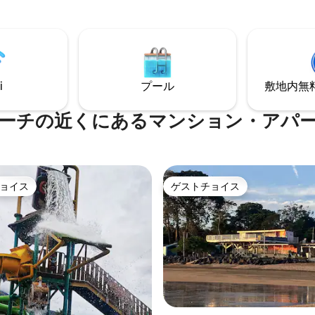
ンジ、サンドイッチメーカー、
メーカー、テレビ、Wi-Fi、プ
ック湖など、家の基本的な要素
シンプルで居心地の良い場所が
（3 名様のクラブ入場券込み）
ベイクラブはありません。 inDrive サービ
i
プール
敷地内無料駐
スをご用意しております。
ーチの近くにあるマンション・アパ
ョイス
ゲストチョイス
ョイス
ゲストチョイス