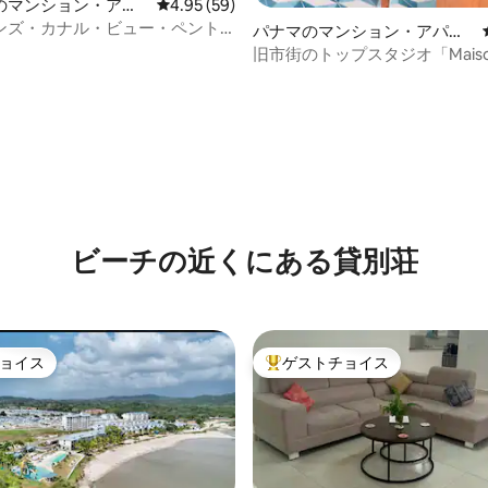
のマンション・アパ
レビュー59件、5つ星中4.95つ星の平均評価
4.95 (59)
ンズ・カナル・ビュー・ペント
パナマのマンション・アパー
ト
旧市街のトップスタジオ「Mais
Boheme」
つ星中5つ星の平均評価
ビーチの近くにある貸別荘
ョイス
ゲストチョイス
ョイス
大好評のゲストチョイスです。