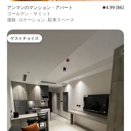
アンマンのマンション・アパート
レビュー86件
4.99 (86)
ゴールデン・サミット
価格
·
ロケーション
·
駐車スペース
ゲストチョイス
ゲストチョイス