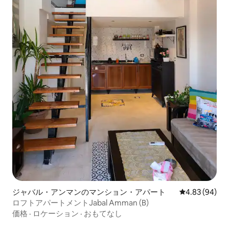
ジャバル・アンマンのマンション・アパート
レビュー94件
4.83 (94)
ロフトアパートメントJabal Amman (B)
価格
·
ロケーション
·
おもてなし