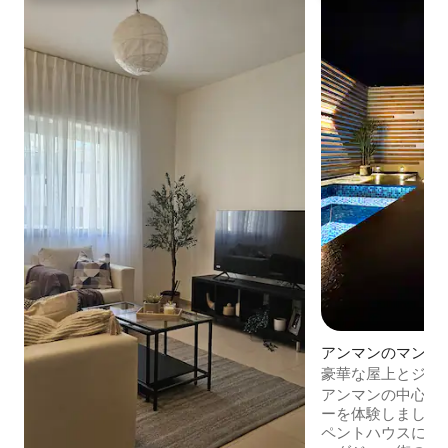
アンマンのマンシ
豪華な屋上とジャグジー
Mallの近く
アンマンの中心部
ーを体験しましょ
ペントハウスには