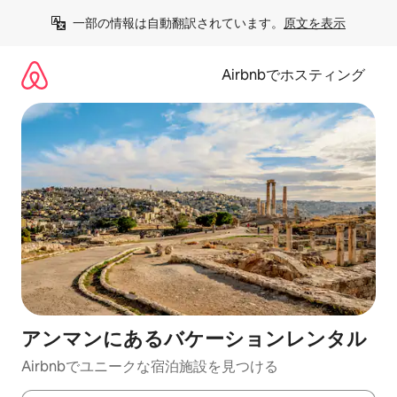
コ
一部の情報は自動翻訳されています。
原文を表示
ン
テ
ン
Airbnbでホスティング
ツ
に
ス
キ
ッ
プ
アンマンにあるバケーションレンタル
Airbnbでユニークな宿泊施設を見つける