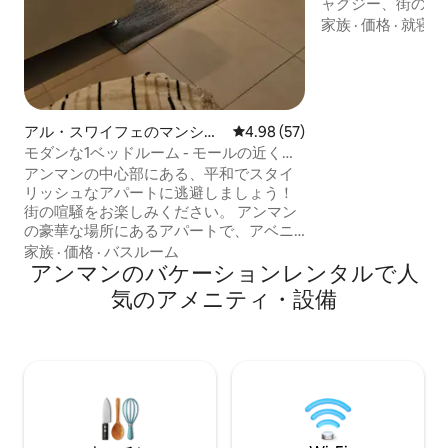
ャグジー、街のパ
したテラスがあり
家族
·
価格
·
就寝環
わずか3分、レイン
分、アブドゥーン
ーションにありま
スタイル、静けさ
ジネス旅行者に最適
アル・スワイフェのマンショ
レビュー57件、5つ星中4.98
4.98 (57)
ルキッチン、エア
ン・アパート
モダンな1ベッドルーム - モールの近くの
ます。 新築のお家です！100%プライベー
最高のロケーション
アンマンの中心部にある、平和でスタイ
トで、他の家と隣接
リッシュなアパートに逃避しましょう！
ドカーペットサー
街の喧騒をお楽しみください。 アンマン
の豪華な場所にあるアパートで、アベニ
ュー・モール、ワカラット・ストリー
家族
·
価格
·
バスルーム
ト、バルカ・モール、ショップ、レスト
アンマンのバケーションレンタルで人
ラン、ハイパーマーケット、大使館、さ
気のアメニティ・設備
らには空港のすぐ隣にあり、手間のかか
らない旅行ができます。 コンタクトレス
チェックイン（スマートコードを提供し
ます） 監視カメラ付き24時間365日対応
のセキュリティ 屋根付き駐車場と無料の
訪問者用駐車場のリモートキー アンマン
の静かな雰囲気をここで体験してくださ
い！