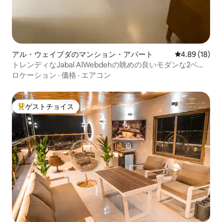
アル・ウェイブダのマンション・アパート
レビュー18件
4.89 (18)
トレンディなJabal AlWebdehの眺めの良いモダンな2ベッ
ドルーム
ロケーション
·
価格
·
エアコン
ゲストチョイス
大好評のゲストチョイスです。