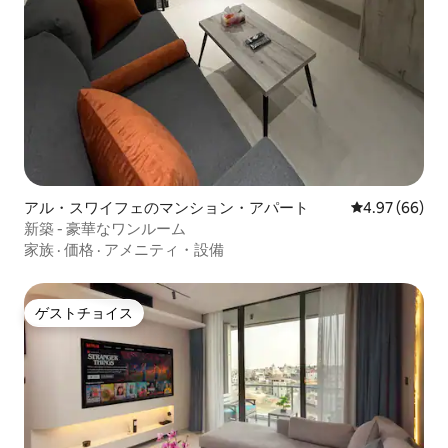
アル・スワイフェのマンション・アパート
レビュー66件
4.97 (66)
新築 - 豪華なワンルーム
家族
·
価格
·
アメニティ・設備
ゲストチョイス
ゲストチョイス