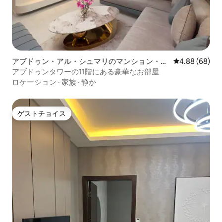
アブドゥン・アル・シュマリのマンション・ア
レビュー68件
4.88 (68)
パート
アブドゥンタワーの11階にある豪華なお部屋
ロケーション
·
家族
·
静か
ゲストチョイス
ゲストチョイス