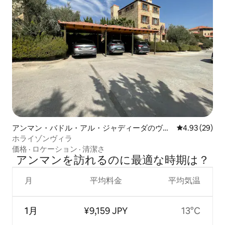
アンマン・バドル・アル・ジャディーダのヴィ
レビュー29件
4.93 (29)
ラ
ホライゾンヴィラ
価格
·
ロケーション
·
清潔さ
アンマンを訪⁠れ⁠るの⁠に最⁠適⁠な時⁠期⁠は⁠？
月
平均料金
平均気温
1月
¥9,159 JPY
13°C