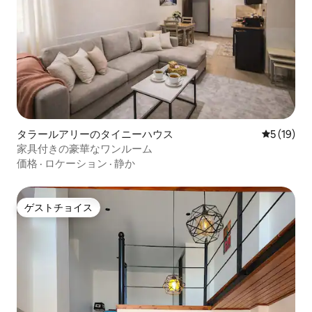
タラールアリーのタイニーハウス
レビュー1
5 (19)
家具付きの豪華なワンルーム
価格
·
ロケーション
·
静か
ゲストチョイス
ゲストチョイス