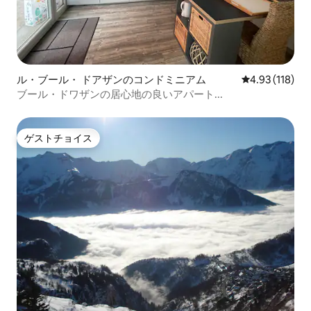
ル・ブール・ ドアザンのコンドミニアム
レビュー118件
4.93 (118)
ブール・ドワザンの居心地の良いアパート...
ゲストチョイス
ゲストチョイス