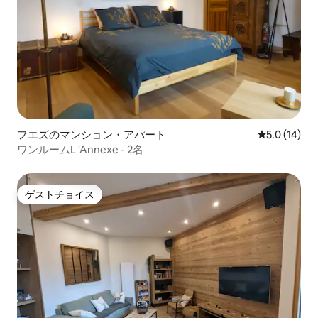
フエズのマンション・アパート
レビュー14
5.0 (14)
ワンルームL 'Annexe - 2名
ゲストチョイス
ゲストチョイス