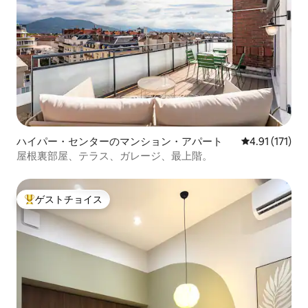
ハイパー・センターのマンション・アパート
レビュー171
4.91 (171)
屋根裏部屋、テラス、ガレージ、最上階。
ゲストチョイス
大好評のゲストチョイスです。