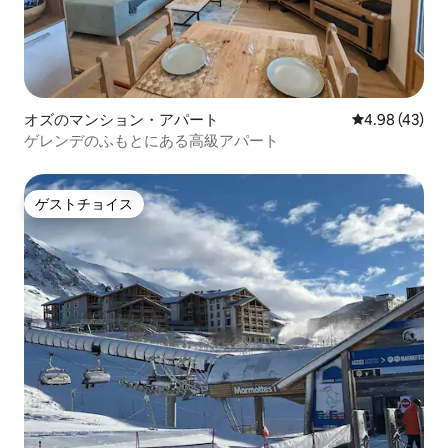
オズのマンション・アパート
レビュー43件
4.98 (43)
ゲレンデのふもとにある高級アパート
ゲストチョイス
ゲストチョイス