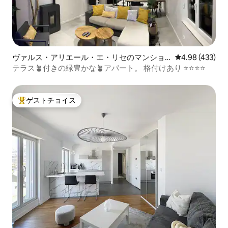
ヴァルス・アリエール・エ・リセのマンショ
レビュー433件
4.98 (433)
ン・アパート
テラス🪴付きの緑豊かな🪴アパート。 格付けあり ⭐️⭐️⭐️⭐️
ゲストチョイス
大好評のゲストチョイスです。