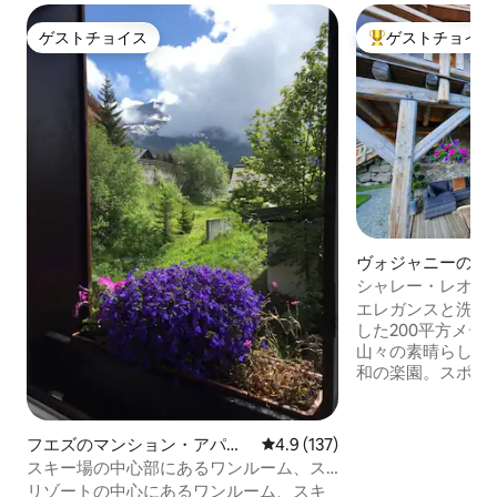
ゲストチョイス
ゲストチョイス
ゲストチョイス
大好評のゲストチ
ヴォジャニーのシ
シャレー・レオニー
エレガンスと洗練
した200平方メー
山々の素晴らしい
和の楽園。スポー
リアとサウナ。外
気です。ヴォジャ
ズ・グランド・ド
フエズのマンション・アパー
レビュー137件、5つ星中4.9
4.9 (137)
ら2.5キロの場所
ト
スキー場の中心部にあるワンルーム、ス
ンデに直接アクセ
キー場まで徒歩100m
リゾートの中心にあるワンルーム、スキ