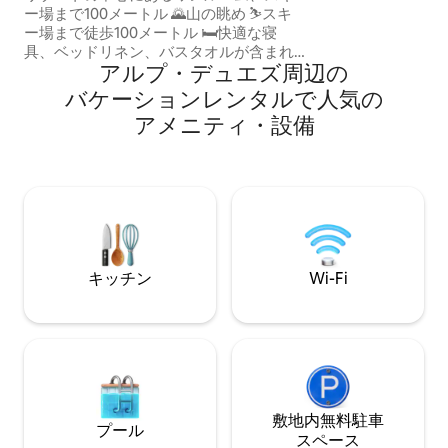
用ロッカーと専用
ー場まで100メートル 🌄山の眺め ⛷️スキ
をご用意しており
ー場まで徒歩100メートル 🛏️快適な寝
メートルの場所に
具、ベッドリネン、バスタオルが含まれ
り、スキーリフト
アルプ・デュエズ⁠周⁠辺⁠の
ています 📺スマートテレビ/ WIFI 建物の0
（車で4分）。
階には以下のものがあります ⛷ スキール
バ⁠ケ⁠ー⁠シ⁠ョ⁠ン⁠レ⁠ン⁠タ⁠ル⁠で人⁠気⁠の
ーム（安全、暖房完備）0階 ☕コーヒーシ
ア⁠メ⁠ニ⁠テ⁠ィ⁠・⁠設⁠備
ョップ「ソーラー」ブランチ＆ジュース
バーは冬から夏のシーズンに9時から18時
まで営業 🧳 レベル2のセキュアなローカ
ル ☀️レストラン、バー、プール、屋外ス
ケートリンク、多くのショップなどが近
くにあります。
キッチン
Wi-Fi
敷地内無料駐⁠車
プール
ス⁠ペ⁠ー⁠ス