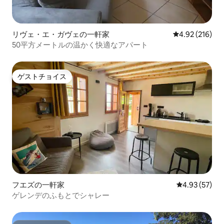
リヴェ・エ・ガヴェの一軒家
レビュー216件
4.92 (216)
50平方メートルの温かく快適なアパート
ゲストチョイス
ゲストチョイス
フエズの一軒家
レビュー57件
4.93 (57)
ゲレンデのふもとでシャレー