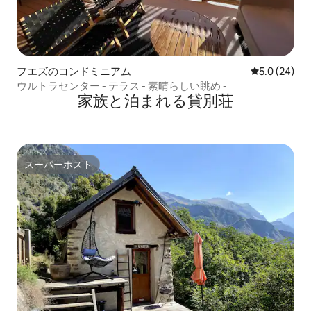
フエズのコンドミニアム
レビュー24
5.0 (24)
ウルトラセンター - テラス - 素晴らしい眺め -
家族と泊まれる貸別荘
スーパーホスト
スーパーホスト