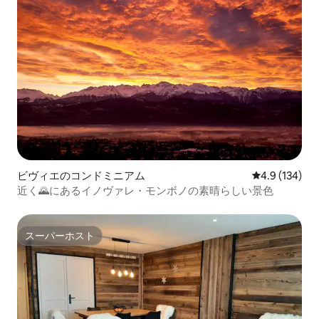
ビヴィエのコンドミニアム
レビュー134
4.9 (134)
近く🌄にあるイノヴァレ・モンボノの素晴らしい景色
スーパーホスト
スーパーホスト