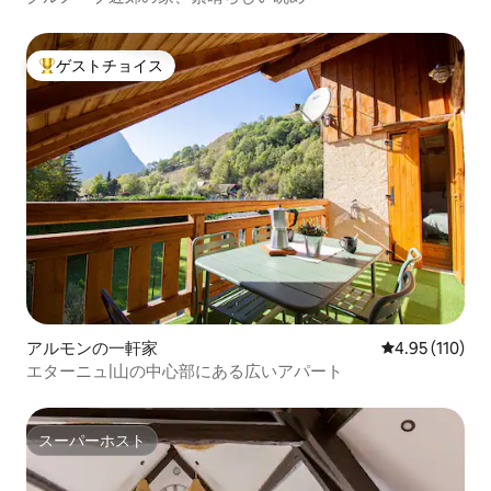
ゲストチョイス
大好評のゲストチョイスです。
アルモンの一軒家
レビュー110件
4.95 (110)
エターニュ|山の中心部にある広いアパート
スーパーホスト
スーパーホスト