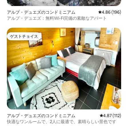
アルプ・デュエズのコンドミニアム
レビュー196件
4.86 (196)
アルプ・デュエズ：無料Wi-Fi完備の素敵なアパート
ゲストチョイス
ゲストチョイス
アルプ・デュエズのコンドミニアム
レビュー112
4.87 (112)
快適なワンルームで、2人に最適で、素晴らしい景色です