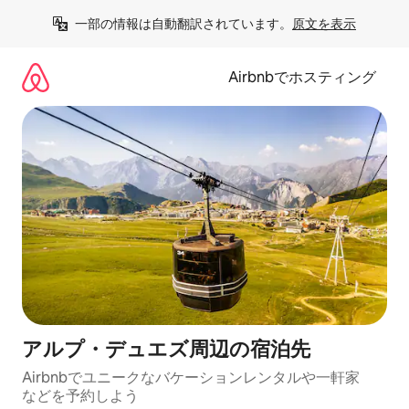
コ
一部の情報は自動翻訳されています。
原文を表示
ン
テ
ン
Airbnbでホスティング
ツ
に
ス
キ
ッ
プ
アルプ・デュエズ⁠周⁠辺⁠の宿⁠泊⁠先
Airbnbでユニークなバ⁠ケ⁠ー⁠シ⁠ョ⁠ンレ⁠ン⁠タ⁠ルや一⁠軒⁠家
な⁠ど⁠を予⁠約⁠し⁠よ⁠う