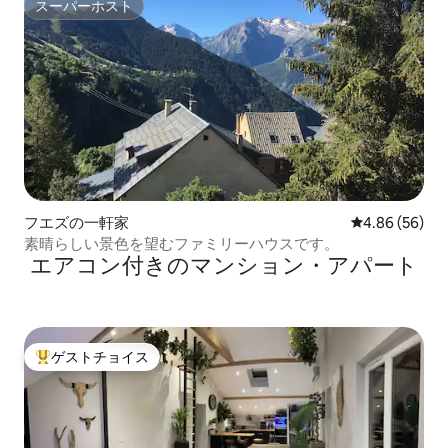
スーパーホスト
スーパーホスト
フエズの一軒家
レビュー56件
4.86 (56)
素晴らしい景色を望むファミリーハウスです。
エアコン付きのマンション・アパート
ゲストチョイス
大好評のゲストチョイスです。