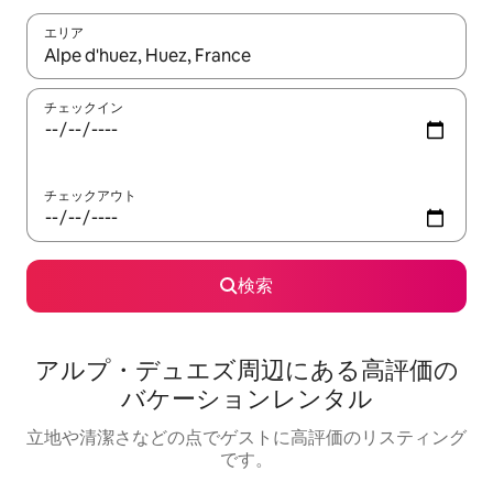
エリア
検索結果が表示されたら、上下の矢印キーを使って移動するか、
チェックイン
チェックアウト
検索
アルプ・デュエズ⁠周⁠辺⁠に⁠あ⁠る高⁠評⁠価⁠の
バ⁠ケ⁠ー⁠シ⁠ョ⁠ン⁠レ⁠ン⁠タ⁠ル
立地や清潔さなどの点でゲストに高評価のリスティング
です。