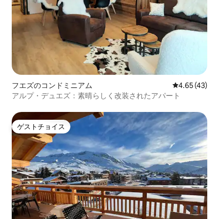
フエズのコンドミニアム
レビュー43件
4.65 (43)
アルプ・デュエズ：素晴らしく改装されたアパート
ゲストチョイス
ゲストチョイス