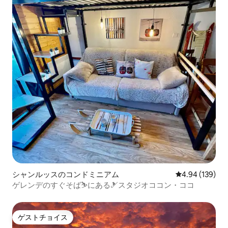
シャンルッスのコンドミニアム
レビュー139件
4.94 (139)
ゲレンデのすぐそば⛷にある🎿スタジオココン・ココ
ゲストチョイス
ゲストチョイス