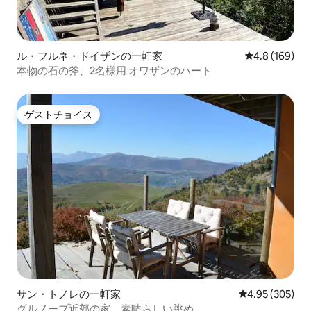
ル・フルネ・ドイザンの一軒家
レビュー169
4.8 (169)
本物の石の斧、2名様用 オワザンのハート
ゲストチョイス
ゲストチョイス
サン・トノレの一軒家
レビュー305件
4.95 (305)
グルノーブ近郊の家、素晴らしい眺め