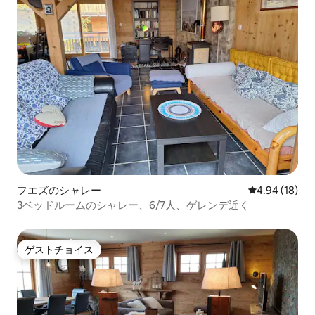
フエズのシャレー
レビュー18件
4.94 (18)
3ベッドルームのシャレー、6/7人、ゲレンデ近く
ゲストチョイス
ゲストチョイス