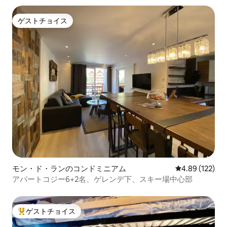
ゲストチョイス
ゲストチョイス
モン・ド・ランのコンドミニアム
レビュー122件
4.89 (122)
アパートコジー6+2名、ゲレンデ下、スキー場中心部
ゲストチョイス
大好評のゲストチョイスです。