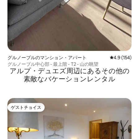
グルノーブルのマンション・アパート
レビュー154
4.9 (154)
グルノーブル中心部 - 最上階 - T2 - 山の眺望
アルプ・デュエズ⁠周⁠辺⁠に⁠あ⁠るそ⁠の⁠他⁠の
素⁠敵⁠なバ⁠ケ⁠ー⁠シ⁠ョ⁠ン⁠レ⁠ン⁠タ⁠ル
ゲストチョイス
ゲストチョイス