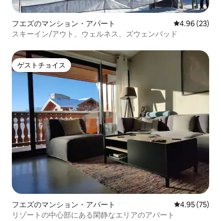
フエズのマンション・アパート
レビュー23件
4.96 (23)
スキーイン/アウト、ウェルネス、ズウェンバッド
ゲストチョイス
ゲストチョイス
フエズのマンション・アパート
レビュー75件
4.95 (75)
リゾートの中心部にある閑静なエリアのアパート