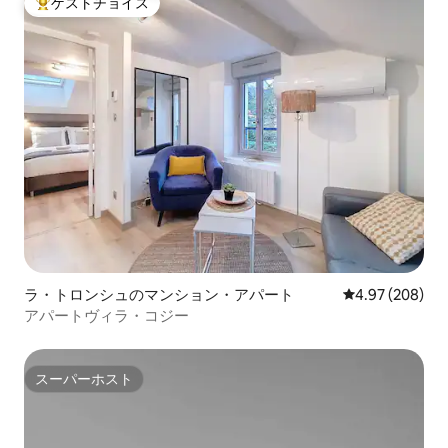
ゲストチョイス
大好評のゲストチョイスです。
ラ・トロンシュのマンション・アパート
レビュー208件
4.97 (208)
アパートヴィラ・コジー
スーパーホスト
スーパーホスト