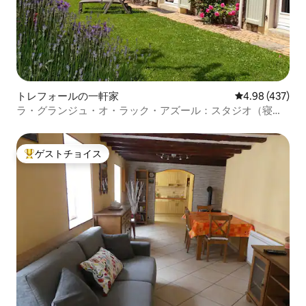
トレフォールの一軒家
レビュー437件
4.98 (437)
ラ・グランジュ・オ・ラック・アズール：スタジオ（寝室
付き）
ゲストチョイス
大好評のゲストチョイスです。