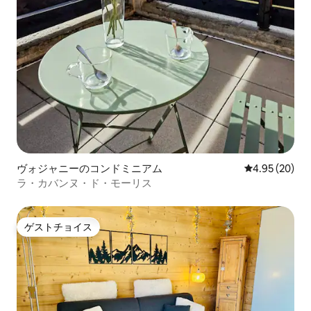
ヴォジャニーのコンドミニアム
レビュー20件
4.95 (20)
ラ・カバンヌ・ド・モーリス
ゲストチョイス
ゲストチョイス