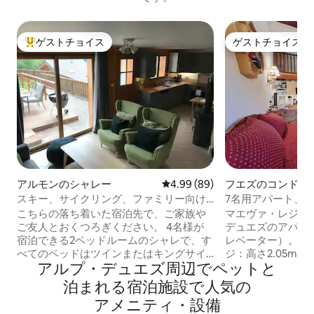
ゲストチョイス
ゲストチョイス
大好評のゲストチョイスです。
ゲストチョイス
アルモンのシャレー
レビュー89件、5つ星中4.99
4.99 (89)
フエズのコンドミ
スキー、サイクリング、ファミリー向け
7名用アパート、
の快適な2ベッドアパートメント
ーを履いたまま帰
こちらの落ち着いた宿泊先で、ご家族や
マエヴァ・レジデ
ご友人とおくつろぎください。 4名様が
デュエズのアパート
宿泊できる2ベッドルームのシャレで、す
レベーター）。 2台分の収納可能なガレー
べてのベッドはツインまたはキングサイ
ジ：高さ2.05m、幅
アルプ・デュエズ周⁠辺⁠でペ⁠ッ⁠ト⁠と
ズにすることができます。 オズ／アル
寝室：2段ベッド2台
プ・デュエズ＆グランド・ドメーヌへの
サイズベッド1台（1
泊⁠ま⁠れ⁠る宿⁠泊⁠施⁠設⁠で人⁠気⁠の
スキーリフトまで5分です。 サイクリスト
ッド2台 地下にス
ア⁠メ⁠ニ⁠テ⁠ィ・設⁠備
の方は、アルプ・デュエズ、コル・ド・
機、食洗機、サウ