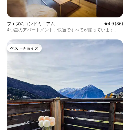
フエズのコンドミニアム
レビュー86
4.9 (86)
4つ星のアパートメント、快適ですべてが揃っています、ゲ
レンデの麓にあります
ゲストチョイス
ゲストチョイス