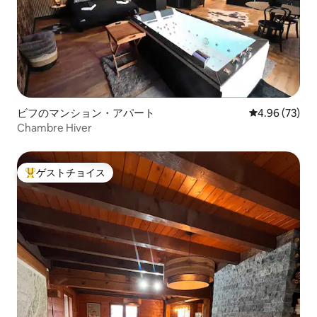
ビフのマンション・アパート
レビュー73件
4.96 (73)
Chambre Hiver
ゲストチョイス
大好評のゲストチョイスです。