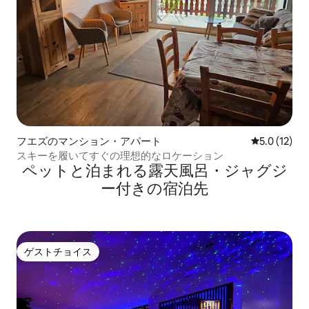
フエズのマンション・アパート
レビュー12
5.0 (12)
スキーを履いてすぐの理想的なロケーション
ペットと泊まれる露天風呂・ジャグジ
ー付きの宿泊先
ゲストチョイス
ゲストチョイス