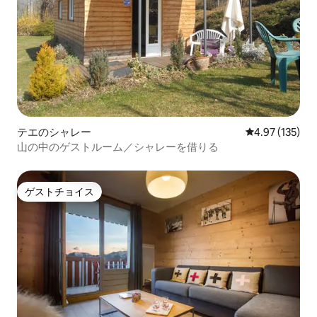
テエのシャレー
レビュー135件
4.97 (135)
山の中のゲストルーム／シャレーを借りる
ゲストチョイス
ゲストチョイス