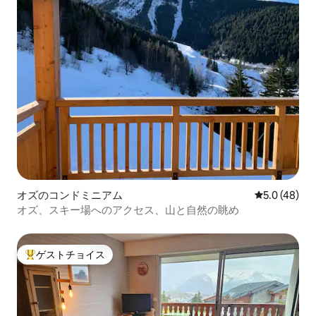
オズのコンドミニアム
レビュー48
5.0 (48)
オズ、スキー場へのアクセス、山と自然の眺め
ゲストチョイス
大好評のゲストチョイスです。