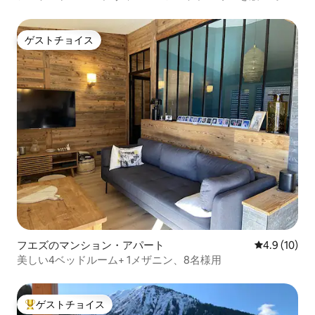
ゲストチョイス
ゲストチョイス
フエズのマンション・アパート
レビュー10
4.9 (10)
美しい4ベッドルーム+ 1メザニン、8名様用
ゲストチョイス
大好評のゲストチョイスです。