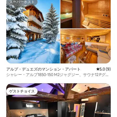
スーパーホスト
スーパーホスト
アルプ・デュエズのマンション・アパート
レビュー9
5.0 (9)
シャレー・アルプ1850-150 M2ジャグジー、サウナ12 Pグラ
シエ
ゲストチョイス
ゲストチョイス