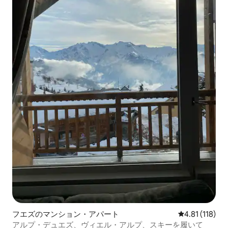
フエズのマンション・アパート
レビュー118
4.81 (118)
アルプ・デュエズ、ヴィエル・アルプ、スキーを履いて