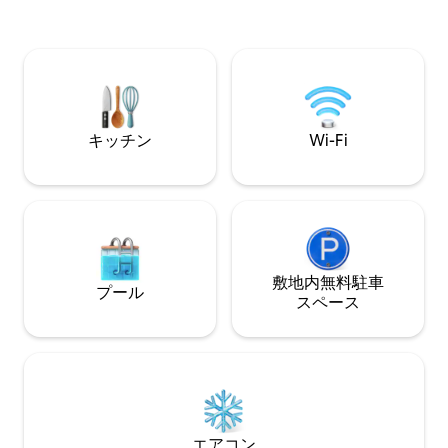
ラ・クロワ・ド・フェール、ル・ガリビ
ドテレビ、Wi-Fi
エなどに簡単にアクセスできます。 アル
スプレス（ルクロ
モンはマウンテンバイク愛好家のための
200メートル。ス
メガアバランシェの本拠地ですので、あ
スーパーU、レス
なたのために設定されています。 ご家族
ン、バス停100m。 スキーリゾートの中
向けには、地元のプール、アイススケー
部まで600メート
ト、ボウリング、クライミングなどの素
います
キッチン
Wi-Fi
晴らしいアメニティがあります。
敷地内無料駐⁠車
プール
ス⁠ペ⁠ー⁠ス
エアコン