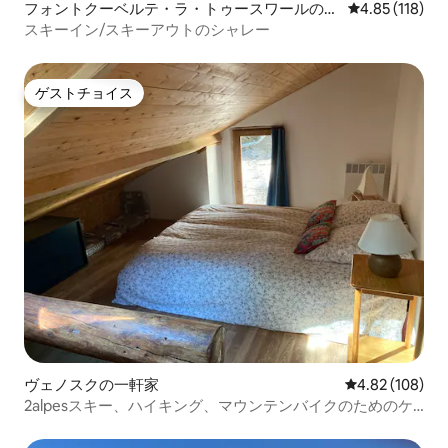
フォントクーベルテ・ラ・トゥースワールの一
レビュー118件
4.85 (118)
軒家
スキーイン/スキーアウトのシャレー
ゲストチョイス
ゲストチョイス
ヴェノスクの一軒家
レビュー108件
4.82 (108)
2alpesスキー、ハイキング、マウンテンバイクのためのケ
ーブルカー近くの家