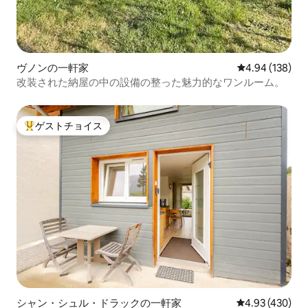
ヴノンの一軒家
レビュー138件
4.94 (138)
改装された納屋の中の設備の整った魅力的なワンルーム。
ゲストチョイス
大好評のゲストチョイスです。
シャン・シュル・ドラックの一軒家
レビュー430件
4.93 (430)