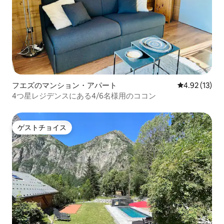
フエズのマンション・アパート
レビュー13件
4.92 (13)
4つ星レジデンスにある4/6名様用のココン
ゲストチョイス
ゲストチョイス