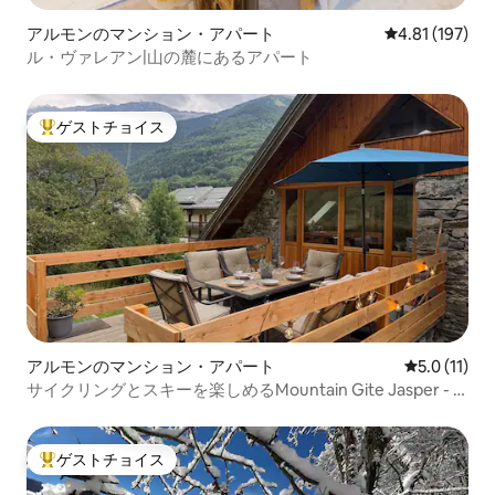
アルモンのマンション・アパート
レビュー197件
4.81 (197)
ル・ヴァレアン|山の麓にあるアパート
ゲストチョイス
大好評のゲストチョイスです。
アルモンのマンション・アパート
レビュー11
5.0 (11)
サイクリングとスキーを楽しめるMountain Gite Jasper - 7
名様
ゲストチョイス
大好評のゲストチョイスです。