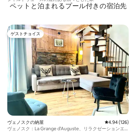
ペットと泊まれるプール付きの宿泊先
ゲストチョイス
ゲストチョイス
ヴェノスクの納屋
レビュー126件
4.94 (126)
ヴェノスク：La Grange d'Auguste、リラクゼーションエ
リア付き