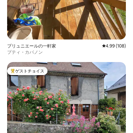
プリュニエールの一軒家
レビュー108件
4.99 (108)
プティ・カバノン
ゲストチョイス
大好評のゲストチョイスです。