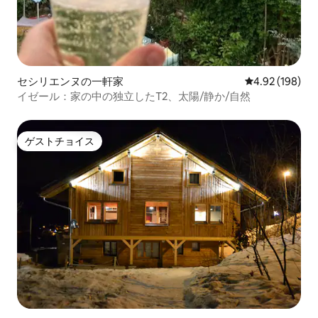
セシリエンヌの一軒家
レビュー198件
4.92 (198)
イゼール：家の中の独立したT2、太陽/静か/自然
ゲストチョイス
ゲストチョイス