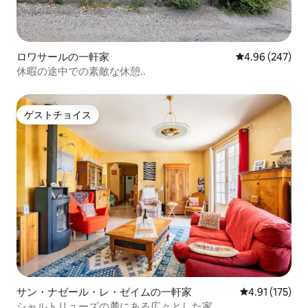
ロワサールの一軒家
レビュー247件
4.96 (247)
休暇の途中での素敵な休憩..
ゲストチョイス
ゲストチョイス
サン・ナゼール・レ・ゼイムの一軒家
レビュー175
4.91 (175)
シャルトリューズの麓にある広々とした家