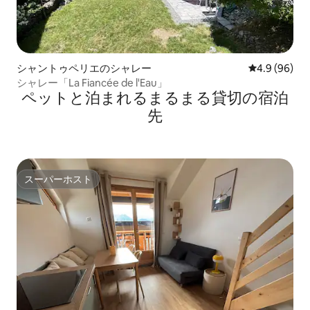
シャントゥペリエのシャレー
レビュー96
4.9 (96)
シャレー「La Fiancée de l'Eau」
ペットと泊まれるまるまる貸切の宿泊
先
スーパーホスト
スーパーホスト