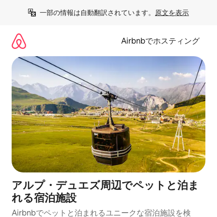
コ
一部の情報は自動翻訳されています。
原文を表示
ン
テ
ン
Airbnbでホスティング
ツ
に
ス
キ
ッ
プ
アルプ・デュエズ周辺でペットと泊ま
れる宿泊施設
Airbnbでペットと泊まれるユニークな宿泊施設を検