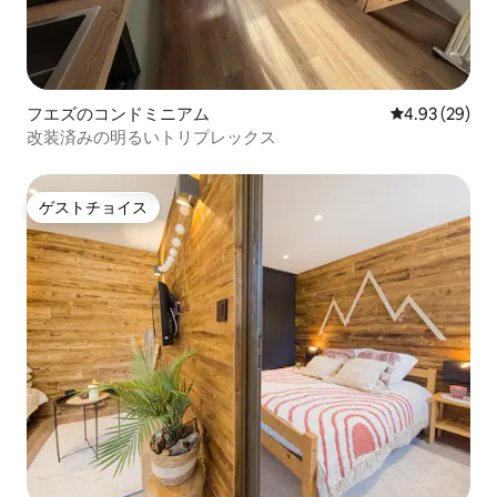
フエズのコンドミニアム
レビュー29件
4.93 (29)
改装済みの明るいトリプレックス
ゲストチョイス
ゲストチョイス