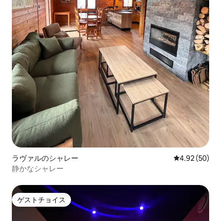
ラヴァルのシャレー
レビュー50件
4.92 (50)
静かなシャレー
ゲストチョイス
ゲストチョイス