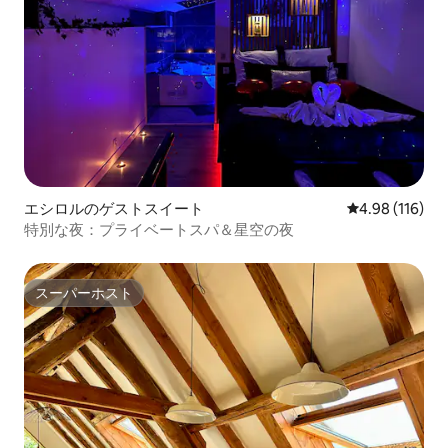
エシロルのゲストスイート
レビュー116件
4.98 (116)
特別な夜：プライベートスパ＆星空の夜
スーパーホスト
スーパーホスト