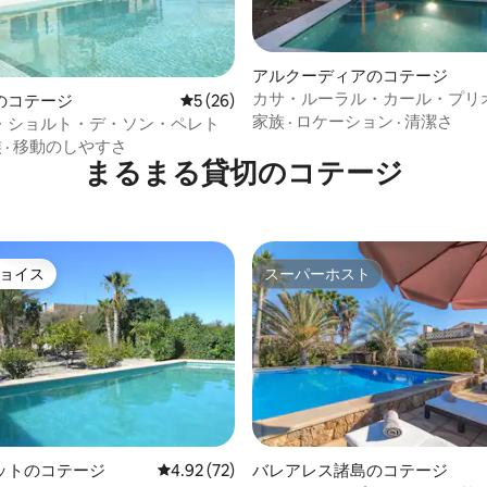
中4.94つ星の平均評価
アルクーディアのコテージ
カサ・ルーラル・カール・プリオ
のコテージ
レビュー26件、5つ星中5つ星の平均評価
5 (26)
3784
家族
·
ロケーション
·
清潔さ
・ショルト・デ・ソン・ペレト
族
·
移動のしやすさ
まるまる貸切のコテージ
ョイス
スーパーホスト
ョイス
スーパーホスト
ットのコテージ
レビュー72件、5つ星中4.92つ星の平均評価
4.92 (72)
バレアレス諸島のコテージ
4.92つ星の平均評価