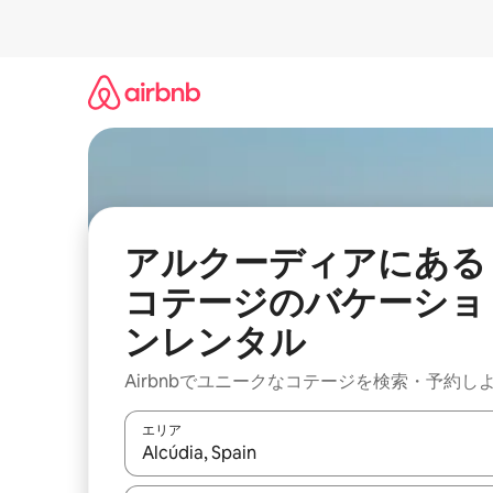
コ
ン
テ
ン
ツ
に
ス
キ
ッ
プ
アルクーディアにある
コテージのバケーショ
ンレンタル
Airbnbでユニークなコテージを検索・予約し
エリア
検索結果が表示されたら、上下の矢印キーを使っ