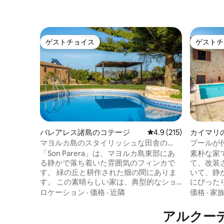
ゲストチョイス
ゲストチ
ゲストチョイス
ゲストチ
バレアレス諸島のコテージ
レビュー215件、5つ星
4.9 (215)
カイマリ
マヨルカ島のスタイリッシュな田舎の
プールが
家、Son Parera。
「Son Parera」は、マヨルカ島東部にあ
素朴な家
る静かで落ち着いた雰囲気のフィンカで
て、改装
す。 緑の丘と耕作された畑の間にありま
いて、静
す。 この素晴らしい家は、典型的なショ
にぴった
ップ、レストラン、スーパー、医療セン
では多く
ロケーション
·
価格
·
近隣
価格
·
家
ターがあるサン・リョレン・デス・カル
アクティ
ダサル（村）から1.5 kmのところにありま
す。ソー
アルクー
す。 サコマ、シロット、カラミヨールな
環境に優