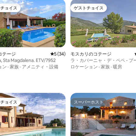
トチョイス
ゲストチョイス
ゲストチョイスです。
ゲストチョイス
コテージ
レビュー34件、5つ星中5つ星の平均評価
5 (34)
モスカリのコテージ
ca, Sta Magdalena. ETV/7952
ラ・カバーニャ・デ・ペペ - プ
居心地の良いカントリーハウス
ョン
·
家族
·
アメニティ・設備
ロケーション
·
家族
·
暖房
4.97つ星の平均評価
トチョイス
スーパーホスト
ゲストチョイスです。
スーパーホスト