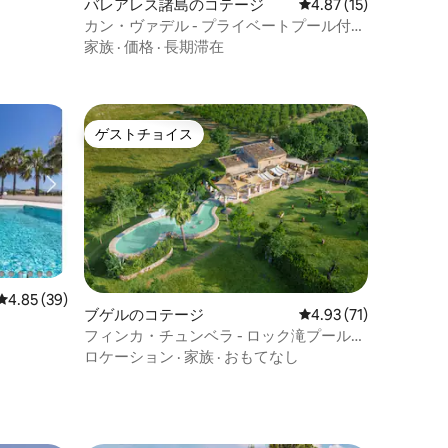
バレアレス諸島のコテージ
レビュー15件、5つ星
4.87 (15)
カン・ヴァデル - プライベートプール付き
のポレンサにあるフィンカ
家族
·
価格
·
長期滞在
ゲストチョイス
ゲストチョイス
レビュー39件、5つ星中4.85つ星の平均評価
4.85 (39)
ブゲルのコテージ
レビュー71件、5つ星
4.93 (71)
フィンカ・チュンベラ - ロック滝プールの
素朴な家
ロケーション
·
家族
·
おもてなし