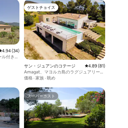
ゲストチョイス
ゲストチョイス
レビュー34件、5つ星中4.94つ星の平均評価
4.94 (34)
ール付きの
サン・ジュアンのコテージ
レビュー81件、5つ星
4.89 (81)
Amagat、マヨルカ島のラグジュアリーブ
ティックヴィラ
価格
·
家族
·
眺め
スーパーホスト
スーパーホスト