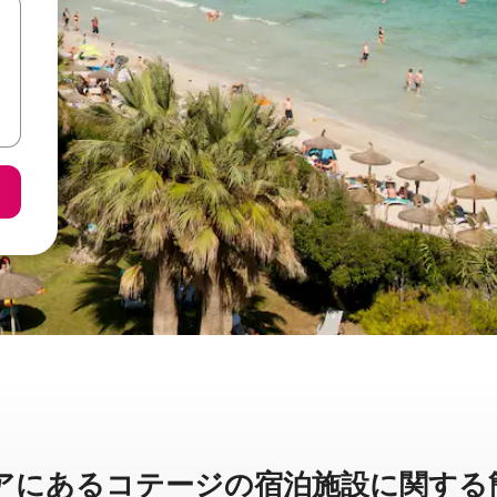
⁠るコ⁠テ⁠ー⁠ジ⁠の宿⁠泊⁠施⁠設⁠に関⁠す⁠る簡