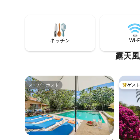
ど、海水アクティビティが満載のビーチ
あります
が、わずか10分車で行けるところにあり
す カイマリ村の静かな場所にあります。
ます。 さらに、この場所はラファエル・
そのため
ナダル・アカデミーから10分です。
を尊重し
す。 .
キッチン
Wi-F
露天風
スーパーホスト
ゲス
スーパーホスト
大好評の