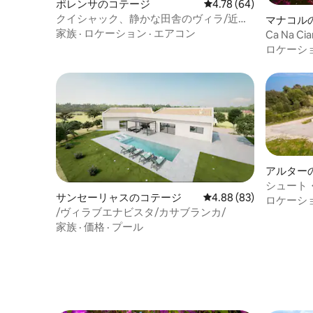
ポレンサのコテージ
レビュー64件、5つ星中
4.78 (64)
クイシャック、静かな田舎のヴィラ/近く
マナコル
にポレンサがあります
家族
·
ロケーション
·
エアコン
Ca Na Cia
ロケーシ
アルター
シュート
サンセーリャスのコテージ
レビュー83件、5つ星中
4.88 (83)
ロケーシ
/ヴィラブエナビスタ/カサブランカ/
家族
·
価格
·
プール