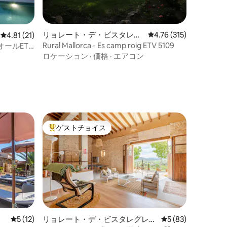
リョレート・デ・ビスタレグ
レビュー315件、5つ星
4.76 (315)
レビュー21件、5つ星中4.81つ星の平均評価
4.81 (21)
レのコテージ
Rural Mallorca - Es camp roig ETV 5109
ールETV
ロケーション
·
価格
·
エアコン
ゲストチョイス
大好評のゲストチョイスです。
レビュー12件、5つ星中5つ星の平均評価
5 (12)
リョレート・デ・ビスタレグレの
レビュー83件、5
5 (83)