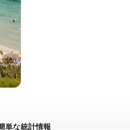
⁠単⁠な統⁠計⁠情⁠報