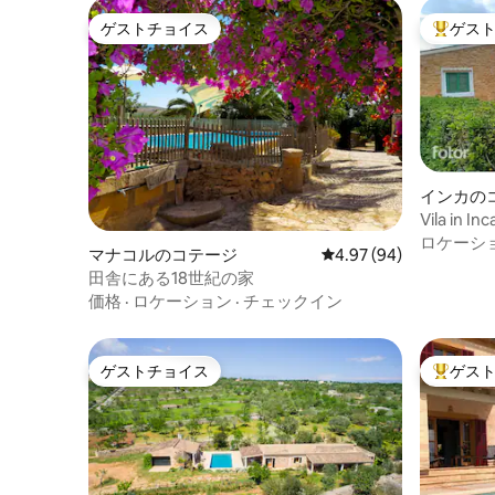
ゲストチョイス
ゲス
ゲストチョイス
大好評の
インカの
Vila in In
ロケーシ
マナコルのコテージ
レビュー94件、5つ星中
4.97 (94)
田舎にある18世紀の家
価格
·
ロケーション
·
チェックイン
ゲストチョイス
ゲス
ゲストチョイス
大好評の