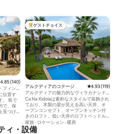
サンタ・
ゲストチョイス
ゲスト
大好評のゲストチョイスです。
ゲスト
ージ
フィンカ・
ストレス
い、日常
ら、あなた
みに。 
の魅力を
ロケーシ
ました。
わらず、
用して世
存し続けるこ
レビュー140件、5つ星中4.85つ星の平均評価
4.85 (140)
アルクディアのコテージ
レビュー119件、5つ星
4.93 (119)
を求める
・フィン
アルクディアの魅力的なヴィラカナシド
に位置す
イア。
Ca Na Xidoiaは素朴なスタイルで装飾され
。 島で
ており、木製の梁が見える高い天井、オ
的で、保
ープンコンセプト、オープンキッチン付
を見つけ
きのロフト、低い天井のロフトベッドル
、星空の
ーム、急な階段が特徴です。個性あふれ
家族
·
ロケーション
·
暖房
コマは、
ティ・設備
るスタイルでありながら、素晴らしい休
、孤立し
暇をお楽しみいただけるように、あらゆ