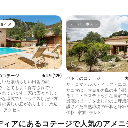
ョイス
スーパーホスト
ョイス
スーパーホスト
中4.9つ星の平均評価
のコテージ
レビュー125件、5つ星中4.9つ星の平均評価
4.9 (125)
ペトラのコテージ
付いた素晴らしい田舎の家
サ・コマ・ルスティック・エコ
で、とてもよく保存されてい
カ
サコマは、マヨルカ島の中心部
されています。家は広々として
るエコ・ラスティックな農家です
かな環境でリラックスしたい方
最高のビーチを楽しむのに理想
りの美しい庭があります。周辺
護された自然環境の平和と静寂
のスポーツを練習できるため、
族
·
アクセス
ることができます。 純粋な田舎
価格
·
家族
·
テレビ
ブな人々のグループにも最適で
夜、月明かりの下での夕食。 サ
ラーパネルを設置しているので
ディアにあるコテージで人気のアメニ
マヨルカ島の中心部に位置する
しいです。 20分以内にビーチが