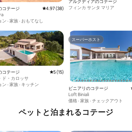
アルクディアのコテージ
4.78つ星の平均評価
フィンカ サンタ マリア
のコテージ
レビュー38件、5つ星中4.97つ星の平均評価
4.97 (38)
ra
ョン
·
家族
·
おもてなし
スーパーホスト
スーパーホスト
のコテージ
レビュー15件、5つ星中5つ星の平均評価
5 (15)
・ド・カロッサ
4.88つ星の平均評価
ョン
·
家族
·
キッチン
ビニアリのコテージ
Loft Biniali
価格
·
家族
·
チェックアウト
ペットと泊まれるコテージ