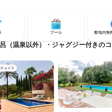
た素朴なエコファームです。 最
。 この家は静かな場所にありま
チを楽しむのに理想的です。 こ
は、保護された自然環境の平和
、ゲストの皆様には、近隣住民
純粋な田舎と月明かりの下での
、騒がないようお願いしていま
での夕食をお楽しみいただけま
i
プール
敷地内無料駐
呂（温泉以外）・ジャグジー付きの
トチョイス
ゲストチョイスです。