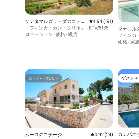
サンタマルガリーダのコテー
レビュー191件、5つ星
4.94 (191)
ジ
「フィンカ・カン・ブリホ」 - ETV/5135
マナコル
ロケーション
·
価格
·
暖房
フィンカ
価格
·
家
スーパーホスト
ゲストチ
スーパーホスト
ゲストチ
カンパネ
ムーロのコテージ
レビュー24件、5つ星中
4.92 (24)