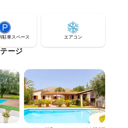
高のビー
るモダンな設備が整っています。バリ式
の家で
ベッド、専用プール、エアコン、暖房を
と静寂、
完備しています。ゲストの皆様のための
星空の下
ユニークな空間です。
す。
⁠車ス⁠ペ⁠ー⁠ス
エアコン
コテージ