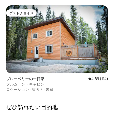
ゲストチョイス
ゲストチョイス
ブレーベリーの一軒家
レビュー114件
4.89 (114)
フルムーン・キャビン
ロケーション
·
清潔さ
·
裏庭
ぜひ訪⁠れ⁠た⁠い目⁠的⁠地