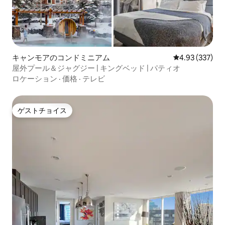
キャンモアのコンドミニアム
レビュー337件
4.93 (337)
屋外プール＆ジャグジー | キングベッド | パティオ
ロケーション
·
価格
·
テレビ
ゲストチョイス
ゲストチョイス