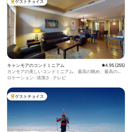
ゲストチョイス
大好評のゲストチョイスです。
キャンモアのコンドミニアム
レビュー255件
4.95 (255)
カンモアの美しいコンドミニアム、最高の眺め、最高の料
金
ロケーション
·
清潔さ
·
テレビ
ゲストチョイス
大好評のゲストチョイスです。