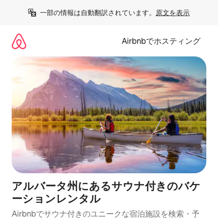
コ
一部の情報は自動翻訳されています。
原文を表示
ン
テ
ン
Airbnbでホスティング
ツ
に
ス
キ
ッ
プ
アルバータ州にあるサウナ付きのバケ
ーションレンタル
Airbnbでサウナ付きのユニークな宿泊施設を検索・予