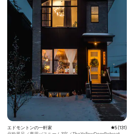
エドモントンの一軒家
レビュー1
5 (131)
北欧風呂／専用バスルーム3室／TheYellowDoorRetreat