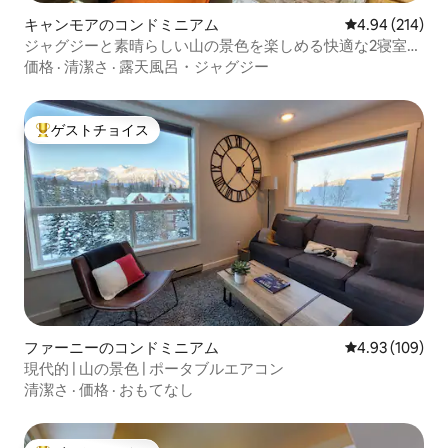
キャンモアのコンドミニアム
レビュー214件
4.94 (214)
ジャグジーと素晴らしい山の景色を楽しめる快適な2寝室の
宿泊先
価格
·
清潔さ
·
露天風呂・ジャグジー
ゲストチョイス
大好評のゲストチョイスです。
ファーニーのコンドミニアム
レビュー109件
4.93 (109)
現代的 | 山の景色 | ポータブルエアコン
清潔さ
·
価格
·
おもてなし