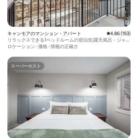
キャンモアのマンション・アパート
レビュー153件
4.86 (153)
リラックスできる1ベッドルームの宿泊先|露天風呂・ジャグ
ジー＋素晴らしい山の景色
ロケーション
·
価格
·
情報の正確さ
スーパーホスト
スーパーホスト