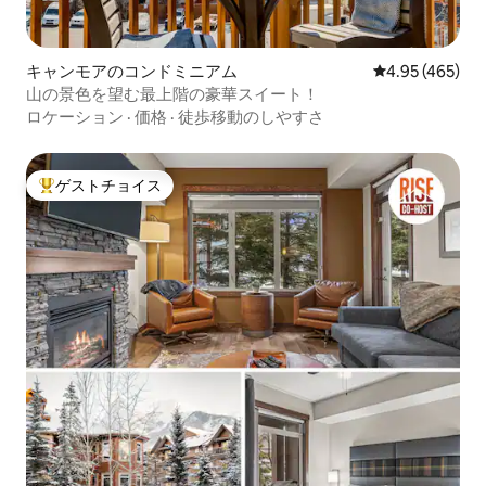
キャンモアのコンドミニアム
レビュー465件
4.95 (465)
山の景色を望む最上階の豪華スイート！
ロケーション
·
価格
·
徒歩移動のしやすさ
ゲストチョイス
大好評のゲストチョイスです。