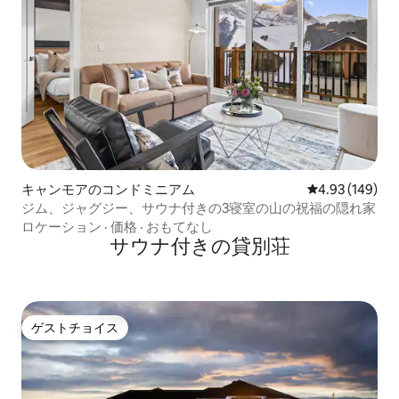
キャンモアのコンドミニアム
レビュー149件
4.93 (149)
ジム、ジャグジー、サウナ付きの3寝室の山の祝福の隠れ家
ロケーション
·
価格
·
おもてなし
サウナ付きの貸別荘
ゲストチョイス
ゲストチョイス