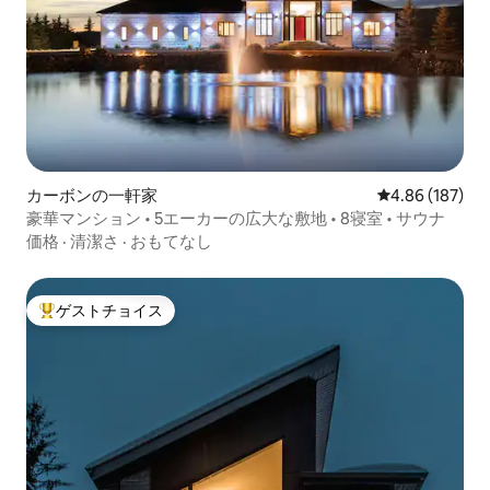
カーボンの一軒家
レビュー187件
4.86 (187)
豪華マンション • 5エーカーの広大な敷地 • 8寝室 • サウナ
価格
·
清潔さ
·
おもてなし
ゲストチョイス
大好評のゲストチョイスです。