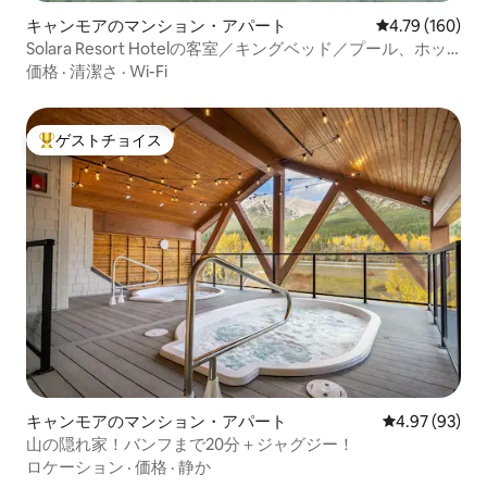
キャンモアのマンション・アパート
レビュー160件
4.79 (160)
Solara Resort Hotelの客室／キングベッド／プール、ホッ
トタブ、エアコン
価格
·
清潔さ
·
Wi-Fi
ゲストチョイス
大好評のゲストチョイスです。
キャンモアのマンション・アパート
レビュー93件
4.97 (93)
山の隠れ家！バンフまで20分＋ジャグジー！
ロケーション
·
価格
·
静か