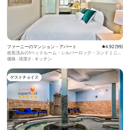
ファーニーのマンション・アパート
レビュー99件
4.92 (99)
改装済みの1ベッドルーム・シルバーロック・コンドミニア
ム
価格
·
清潔さ
·
キッチン
ゲストチョイス
ゲストチョイス