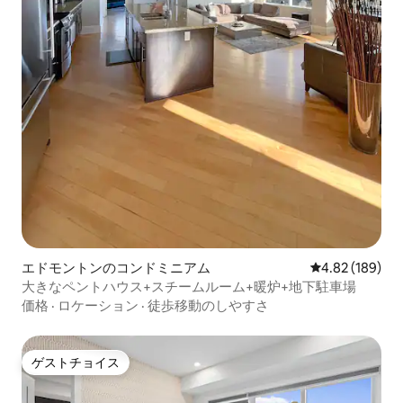
エドモントンのコンドミニアム
レビュー189件
4.82 (189)
大きなペントハウス+スチームルーム+暖炉+地下駐車場
価格
·
ロケーション
·
徒歩移動のしやすさ
ゲストチョイス
ゲストチョイス