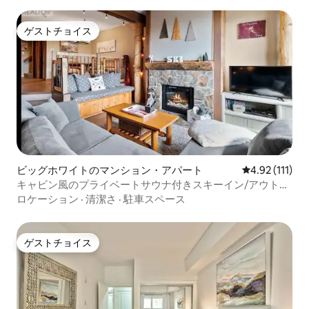
ゲストチョイス
ゲストチョイス
ビッグホワイトのマンション・アパート
レビュー111
4.92 (111)
キャビン風のプライベートサウナ付きスキーイン/アウトコ
ンドミニアム
ロケーション
·
清潔さ
·
駐車スペース
ゲストチョイス
ゲストチョイス