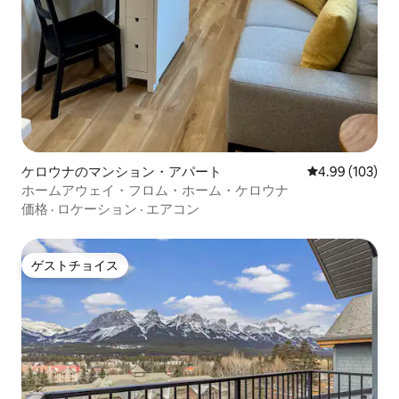
ケロウナのマンション・アパート
レビュー103件
4.99 (103)
ホームアウェイ・フロム・ホーム・ケロウナ
価格
·
ロケーション
·
エアコン
ゲストチョイス
ゲストチョイス