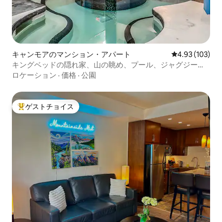
キャンモアのマンション・アパート
レビュー103件
4.93 (103)
キングベッドの隠れ家、山の眺め、プール、ジャグジー、
無料駐車場
ロケーション
·
価格
·
公園
ゲストチョイス
大好評のゲストチョイスです。