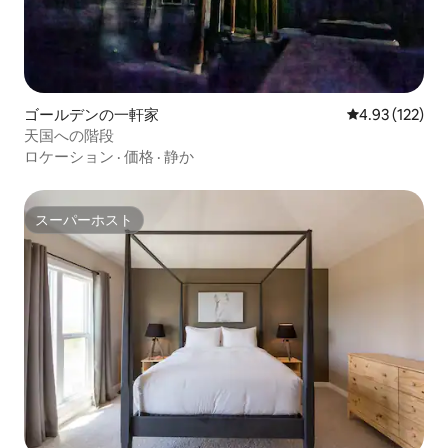
ゴールデンの一軒家
レビュー122件
4.93 (122)
天国への階段
ロケーション
·
価格
·
静か
スーパーホスト
スーパーホスト