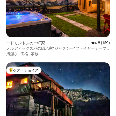
エドモントンの一軒家
レビュー169
4.8 (169)
ノルディックスパの隠れ家*ジャグジー*ファイヤーテーブ
ル*エアコン*樽サウナ
清潔さ
·
価格
·
家族
ゲストチョイス
大好評のゲストチョイスです。