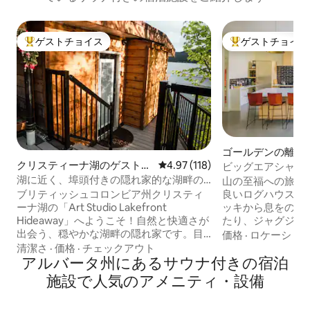
ゲストチョイス
ゲストチョイス
大好評のゲストチョイスです。
大好評のゲストチ
ゴールデンの離れ
クリスティーナ湖のゲストス
レビュー118件、5つ星中4.97
4.97 (118)
ビッグエアシャレ
イート
ー）
湖に近く、埠頭付きの隠れ家的な湖畔の
山の至福への旅 木々に囲まれた居心地の
宿泊先です！
良いログハウスで
ブリティッシュコロンビア州クリスティ
ッキから息をのむ
ーナ湖の「Art Studio Lakefront
たり、ジャグジー
Hideaway」へようこそ！自然と快適さが
ユニークなツリー
出会う、穏やかな湖畔の隠れ家です。目
価格
·
ロケーショ
ろいだりしましょう。 遠くの世
を覚ますと、素晴らしい湖の景色が広が
清潔さ
·
価格
·
チェックアウト
ような気分を味わ
ります。居心地のよいパティオでモーニ
アルバータ州にあるサウナ付きの宿泊
ョンです： ゴー
ングコーヒーを楽しんだり、夕日が沈む
施設で人気のアメニティ・設備
ら6分 キッキング
頃には屋内または屋外の暖炉でくつろい
トから20分 ヨー
だりできます。専用のドックから、ブリ