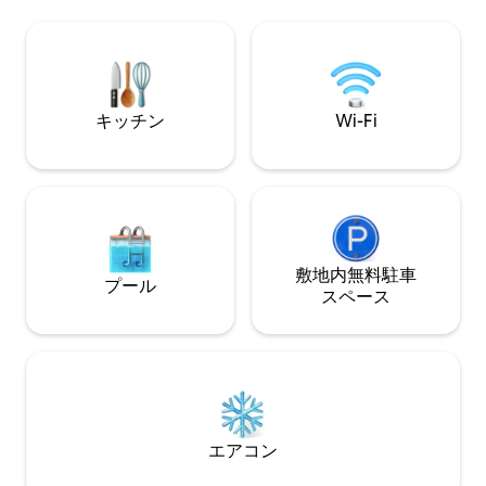
ンフ、ブガブー国
ティッシュコロンビア州で最も暖かい湖
特徴: キングベッドと快適なソファ 美味し
に飛び込んで泳いだり、パドルを楽しむ
い食事を作るため
ことができます。室内には、設備の整っ
したデッキ 露天
たキッチンとスパのようなスチームシャ
ナ 高速Wi-
ワーがあります。リラックスしたり、探
索したり、あるいはその両方を楽しみま
キッチン
Wi-Fi
しょう！湖畔の隠れ家を貸し切りでお楽
しみいただけます。
敷地内無料駐⁠車
プール
ス⁠ペ⁠ー⁠ス
エアコン