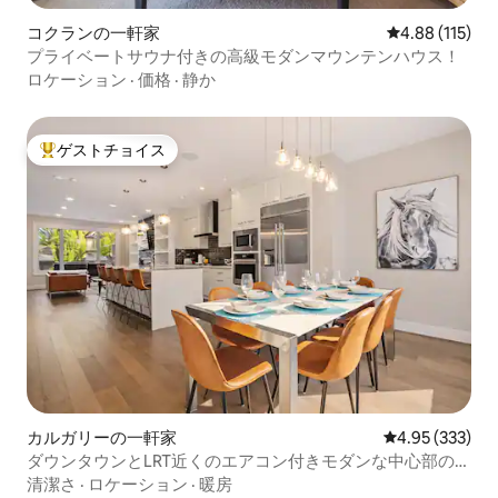
コクランの一軒家
レビュー115件
4.88 (115)
プライベートサウナ付きの高級モダンマウンテンハウス！
ロケーション
·
価格
·
静か
ゲストチョイス
大好評のゲストチョイスです。
カルガリーの一軒家
レビュー333件
4.95 (333)
ダウンタウンとLRT近くのエアコン付きモダンな中心部の2
階建て住宅
清潔さ
·
ロケーション
·
暖房