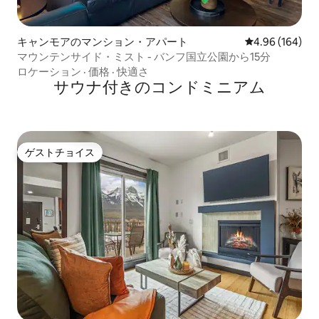
キャンモアのマンション・アパート
レビュー164件
4.96 (164)
マウンテンサイド・ミスト - バンフ国立公園から15分
ロケーション
·
価格
·
快適さ
サウナ付きのコンドミニアム
ゲストチョイス
ゲストチョイス