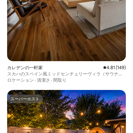
カレデンの一軒家
レビュー149件
4.81 (149)
スカハのスペイン風ミッドセンチュリーヴィラ（サウナ付
き）
ロケーション
·
清潔さ
·
間取り
スーパーホスト
スーパーホスト