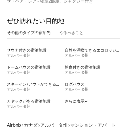
ザ・ベア・レア - 寝室2部屋、ジャグジー付き
ぜひ訪⁠れ⁠た⁠い目⁠的⁠地
その他のタ⁠イ⁠プ⁠の宿⁠泊⁠先
やるべきこと
サウナ付きの宿泊施設
自然を満喫できるエコロッジの宿泊施設
アルバータ州
アルバータ州
ドームハウスの宿泊施設
朝食付きの宿泊施設
アルバータ州
アルバータ州
スキーイン/アウトができる宿泊先
ログハウス
アルバータ州
アルバータ州
カヤックがある宿泊施設
さらに表示
アルバータ州
Airbnb
カナダ
アルバータ州
マンション・アパート