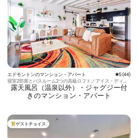
エドモントンのマンション・アパート
レビュー4
5 (44)
寝室2部屋とバスルーム2つの高級ロフト／アイス・ディス
露天風呂（温泉以外）・ジャグジー付
トリクト／暖房付き駐車場
きのマンション・アパート
ゲストチョイス
大好評のゲストチョイスです。