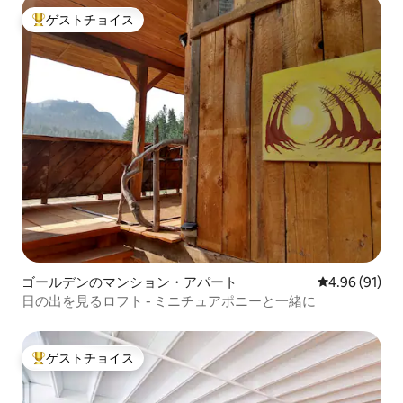
ゲストチョイス
大好評のゲストチョイスです。
ゴールデンのマンション・アパート
レビュー91件
4.96 (91)
日の出を見るロフト - ミニチュアポニーと一緒に
ゲストチョイス
大好評のゲストチョイスです。