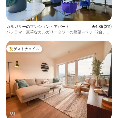
カルガリーのマンション・アパート
レビュー211
4.85 (211)
パノラマ、豪華なカルガリータワーの眺望 - ベッド2台、バ
スルーム1室
ゲストチョイス
大好評のゲストチョイスです。