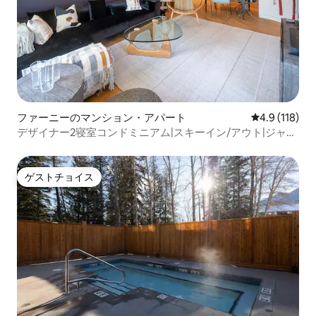
ファーニーのマンション・アパート
レビュー118
4.9 (118)
デザイナー2寝室コンドミニアム|スキーイン/アウト|ジャグ
ジー
ゲストチョイス
ゲストチョイス