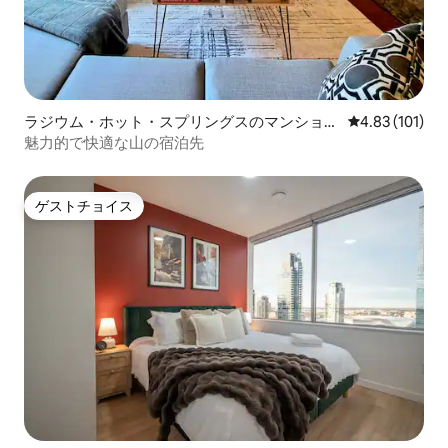
ラジウム・ホット・スプリングスのマンショ
レビュー101件
4.83 (101)
ン・アパート
魅力的で快適な山の宿泊先
ゲストチョイス
ゲストチョイス