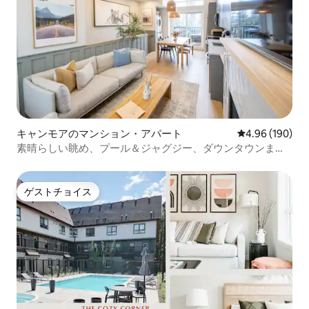
キャンモアのマンション・アパート
レビュー190件
4.96 (190)
素晴らしい眺め、プール＆ジャグジー、ダウンタウンまで
徒歩すぐ、バンフまで2時間
ゲストチョイス
ゲストチョイス