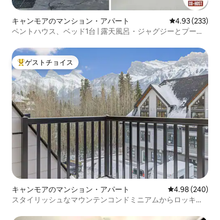
キャンモアのマンション・アパート
レビュー233件
4.93 (233)
ペントハウス、ベッド1台 | 露天風呂・ジャグジーとプール |
山の景色
ゲストチョイス
大好評のゲストチョイスです。
キャンモアのマンション・アパート
レビュー240件
4.98 (240)
スタイリッシュなマウンテンコンドミニアムからロッキー
山脈を探索しよう