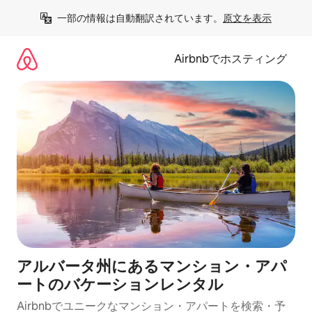
コ
一部の情報は自動翻訳されています。
原文を表示
ン
テ
ン
Airbnbでホスティング
ツ
に
ス
キ
ッ
プ
アルバータ州にあるマンション・アパ
ートのバケーションレンタル
Airbnbでユニークなマンション・アパートを検索・予