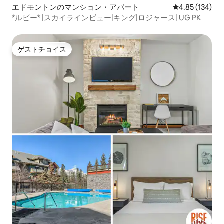
エドモントンのマンション・アパート
レビュー134件
4.85 (134)
*ルビー* |スカイラインビュー|キング|ロジャース| UG PK
ゲストチョイス
ゲストチョイス