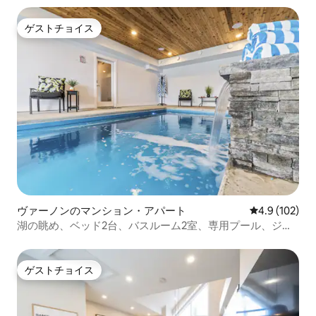
ゲストチョイス
ゲストチョイス
ヴァーノンのマンション・アパート
レビュー102
4.9 (102)
湖の眺め、ベッド2台、バスルーム2室、専用プール、ジャ
グジー
ゲストチョイス
ゲストチョイス