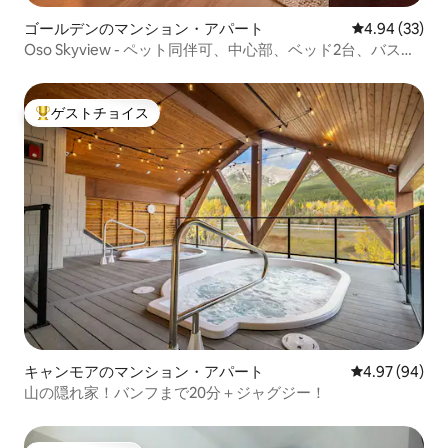
ゴールデンのマンション・アパート
レビュー33件
4.94 (33)
Oso Skyview - ペット同伴可、中心部、ベッド2台、バスル
ーム2室
ゲストチョイス
大好評のゲストチョイスです。
キャンモアのマンション・アパート
レビュー94件
4.97 (94)
山の隠れ家！バンフまで20分＋ジャグジー！