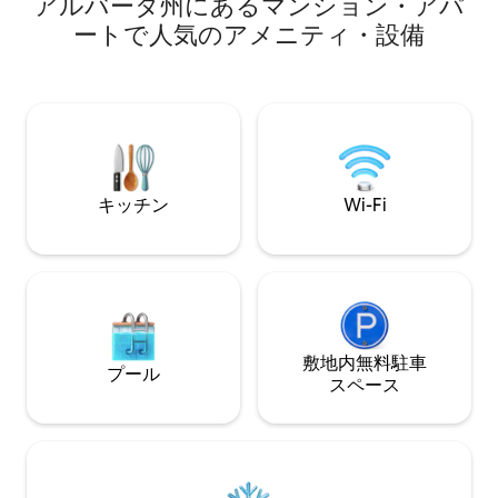
アルバータ州にあるマンション・アパ
間を通してジャグ
for a comfortable mountain getaway,
利用いただけます
ートで人気のアメニティ・設備
with beautiful mountain views and easy
タウンから徒歩2
access to some of the Canadian Rockies'
くにはハイキング
most iconic destinations. We hope you
イルがあります。 旅先でも我が家のよう
enjoy your home away from home! :)
にくつろげる場所
ちのコンドミニア
調理するための設
なキングサイズの
アクセス、プール
キッチン
Wi-Fi
晴らしい山の景色を楽
く滞在してくださ
いただけますよ！
敷地内無料駐⁠車
プール
ス⁠ペ⁠ー⁠ス