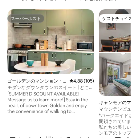
スーパーホスト
ゲストチョイス
スーパーホスト
ゲストチョイス
ゴールデンのマンション・
レビュー105件、5つ星中4.88
4.88 (105)
アパート
モダンなダウンタウンのスイート | どこへ
でも徒歩で行けます
[SUMMER DISCOUNT AVAILABLE!
Message us to learn more!] Stay in the
キャンモアのマン
heart of downtown Golden and enjoy
アパート
マウンテンビュー|
the convenience of walking to
屋外プール|キング
*パークエイドは4
restaurants, grocery stores, coffee
閉鎖されています
shops, and many of downtown Golden's
私たちの美しいコ
amenities in just minutes. This cozy 350
ンモアのトップリ
sq ft suite offers everything you need