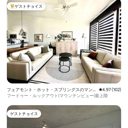
ゲストチョイス
大好評のゲストチョイスです。
フェアモント・ホット・スプリングスのマン
レビュー102件
4.97 (102)
ション・アパート
フードゥー・ルックアウト|マウンテンビュー|最上階
ゲストチョイス
ゲストチョイス