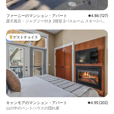
ファーニーのマンション・アパート
レビュー127件
4.86 (127)
露天風呂・ジャグジー付き 2寝室 2バスルーム スキー/バイ
クイン＆アウト
ゲストチョイス
大好評のゲストチョイスです。
キャンモアのマンション・アパート
レビュー202件
4.95 (202)
山の中のペントハウスの隠れ家