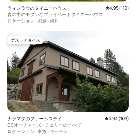
ウィンラウのタイニーハウス
レビュー110件
4.95 (110)
森の中のモダンなプライベートタイニーハウス
ロケーション
·
家族
·
河川
ゲストチョイス
ゲストチョイス
ナラマタのファームステイ
レビュー103件
4.94 (103)
CCオーチャーズ - チェリーのすべて
ロケーション
·
家族
·
キッチン