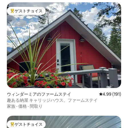
ゲストチョイス
大好評のゲストチョイスです。
ウィンダーミアのファームステイ
レビュー191件
4.99 (191)
趣ある納屋 キャリッジハウス、ファームステイ
家族
·
価格
·
間取り
ゲストチョイス
大好評のゲストチョイスです。