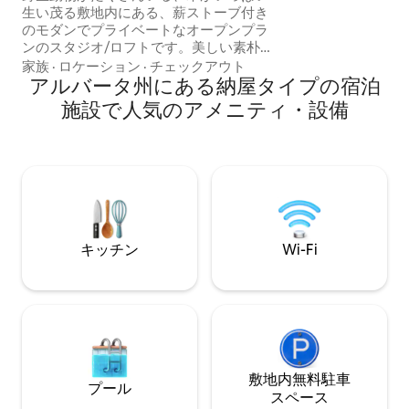
生い茂る敷地内にある、薪ストーブ付き
ィ、ビッグ・カームに
のモダンでプライベートなオープンプラ
生活を探索するユ
ンのスタジオ/ロフトです。美しい素朴な
ブラッグクリークの村、カナナスキスの
家族
·
ロケーション
·
チェックアウト
素晴らしい山の遊び場、世界的に有名な
アルバータ州にある納屋タイプの宿泊
ウェストブラッグクリークトレイルの間
施設で人気のアメニティ・設備
に位置しています。車で10分で、無限の
ハイキング、サイクリング、スノーシュ
ーズ、クロスカントリースキー、乗馬ト
レイルに行けます。ユニットには屋外の
ファイヤーピット、地上デッキ、クイー
ンベッド、3人目のゲスト用のチェアベッ
ド、Wi-Fi、Netflix、Prime、大きなシャ
ワー、カスタムキッチンがあり、素晴ら
キッチン
Wi-Fi
しい森の景色を眺めることができます。
敷地内無料駐⁠車
プール
ス⁠ペ⁠ー⁠ス