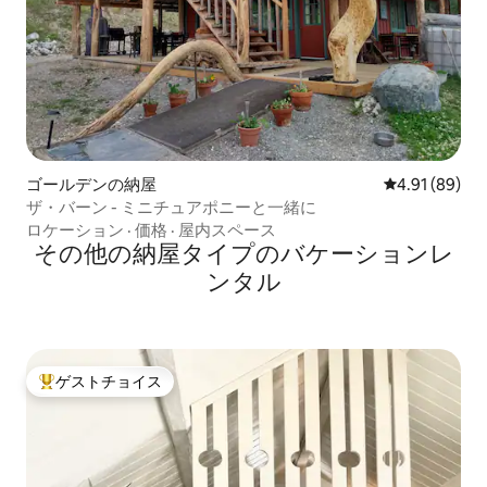
ゴールデンの納屋
レビュー89件
4.91 (89)
ザ・バーン - ミニチュアポニーと一緒に
ロケーション
·
価格
·
屋内スペース
その他の納屋タイプのバケーションレ
ンタル
ゲストチョイス
大好評のゲストチョイスです。