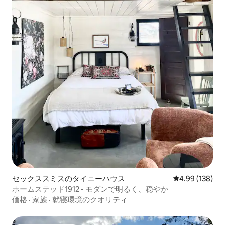
セックススミスのタイニーハウス
レビュー138件
4.99 (138)
ホームステッド1912 - モダンで明るく、穏やか
価格
·
家族
·
就寝環境のクオリティ