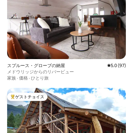
スプルース・グローブの納屋
レビュー97
5.0 (97)
メドウリッジからのリバービュー
家族
·
価格
·
ひとり旅
ゲストチョイス
大好評のゲストチョイスです。