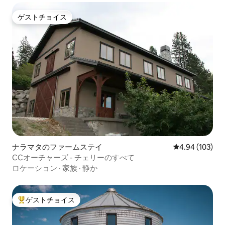
ゲストチョイス
ゲストチョイス
ナラマタのファームステイ
レビュー103件
4.94 (103)
CCオーチャーズ - チェリーのすべて
ロケーション
·
家族
·
静か
ゲストチョイス
大好評のゲストチョイスです。