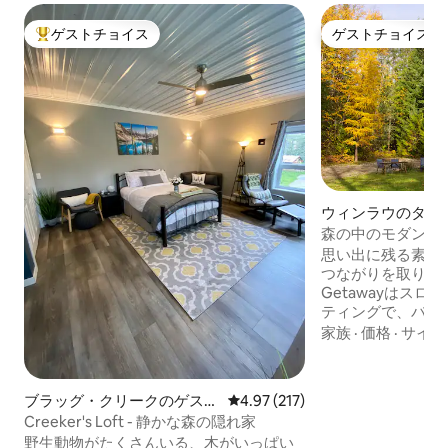
ゲストチョイス
ゲストチョイス
大好評のゲストチョイスです。
ゲストチョイス
ウィンラウのタイ
森の中のモダンな
ハウス
思い出に残る素敵
つながりを取り戻しましょ
Getawayはス
ティングで、バケ
リートに必要なす
家族
·
価格
·
サイク
し、あなたの家の
提供します。 この美しい小さな家には、
周囲の森と丘の素
ブラッグ・クリークのゲスト
レビュー217件、5つ星中4.97
4.97 (217)
とができる大きな
スイート
Creeker's Loft - 静かな森の隠れ家
あります。 ウィンローとスローカンの中
野生動物がたくさんいる、木がいっぱい
間にある、新興の