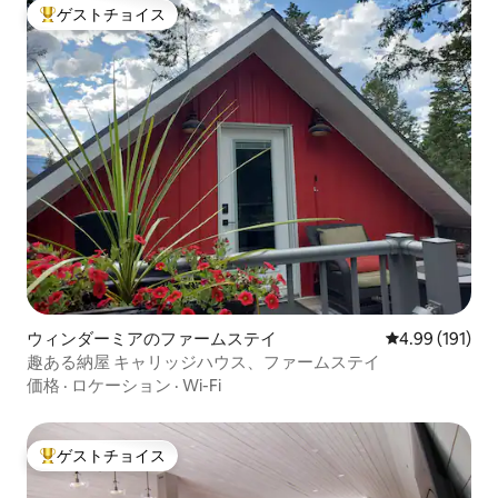
ゲストチョイス
大好評のゲストチョイスです。
ウィンダーミアのファームステイ
レビュー191件
4.99 (191)
趣ある納屋 キャリッジハウス、ファームステイ
価格
·
ロケーション
·
Wi-Fi
ゲストチョイス
大好評のゲストチョイスです。