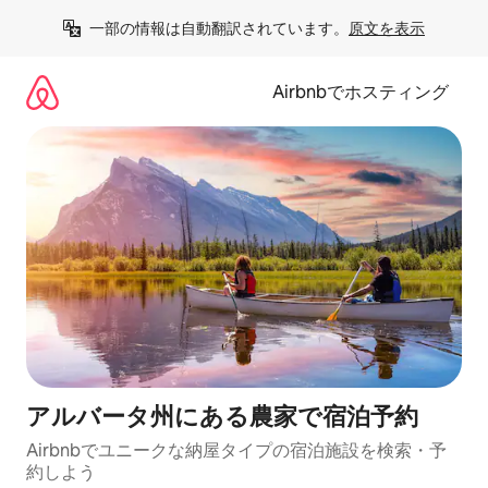
コ
一部の情報は自動翻訳されています。
原文を表示
ン
テ
ン
Airbnbでホスティング
ツ
に
ス
キ
ッ
プ
アルバータ州にある農家で宿泊予約
Airbnbでユニークな納屋タイプの宿泊施設を検索・予
約しよう