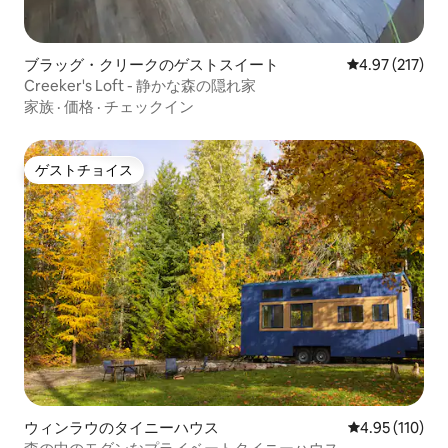
ブラッグ・クリークのゲストスイート
レビュー217件
4.97 (217)
Creeker's Loft - 静かな森の隠れ家
家族
·
価格
·
チェックイン
ゲストチョイス
ゲストチョイス
ウィンラウのタイニーハウス
レビュー110件
4.95 (110)