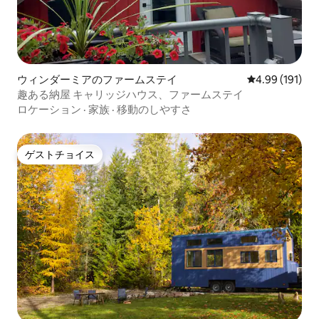
ウィンダーミアのファームステイ
レビュー191件
4.99 (191)
趣ある納屋 キャリッジハウス、ファームステイ
ロケーション
·
家族
·
移動のしやすさ
ゲストチョイス
ゲストチョイス