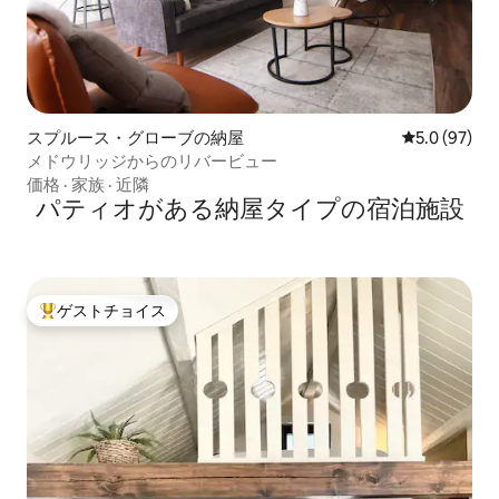
スプルース・グローブの納屋
レビュー97
5.0 (97)
メドウリッジからのリバービュー
価格
·
家族
·
近隣
パティオがある納屋タイプの宿泊施設
ゲストチョイス
大好評のゲストチョイスです。