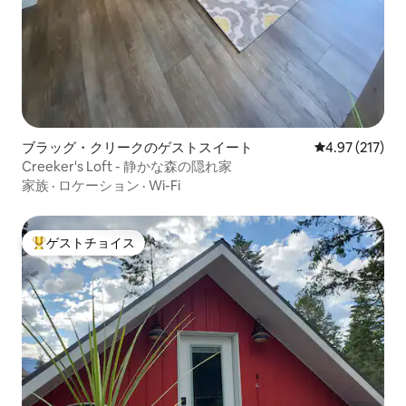
ブラッグ・クリークのゲストスイート
レビュー217件
4.97 (217)
Creeker's Loft - 静かな森の隠れ家
家族
·
ロケーション
·
Wi-Fi
ゲストチョイス
大好評のゲストチョイスです。