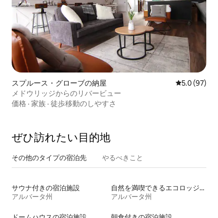
スプルース・グローブの納屋
レビュー97
5.0 (97)
メドウリッジからのリバービュー
価格
·
家族
·
徒歩移動のしやすさ
ぜひ訪⁠れ⁠た⁠い目⁠的⁠地
その他のタ⁠イ⁠プ⁠の宿⁠泊⁠先
やるべきこと
サウナ付きの宿泊施設
自然を満喫できるエコロッジの宿泊施設
アルバータ州
アルバータ州
ドームハウスの宿泊施設
朝食付きの宿泊施設