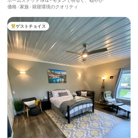
ホームステッド1912 - モダンで明るく、穏やか
価格
·
家族
·
就寝環境のクオリティ
ゲストチョイス
大好評のゲストチョイスです。