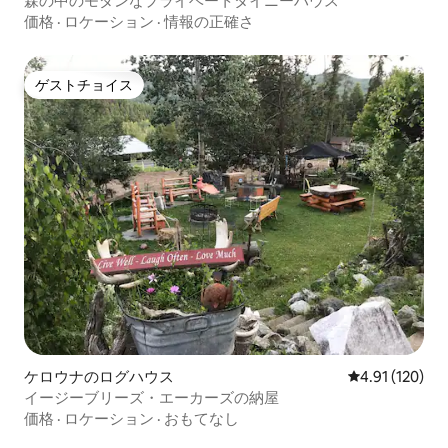
森の中のモダンなプライベートタイニーハウス
価格
·
ロケーション
·
情報の正確さ
ゲストチョイス
ゲストチョイス
ケロウナのログハウス
レビュー120件
4.91 (120)
イージーブリーズ・エーカーズの納屋
価格
·
ロケーション
·
おもてなし