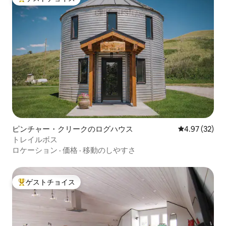
大好評のゲストチョイスです。
ピンチャー・クリークのログハウス
レビュー32件
4.97 (32)
トレイルボス
ロケーション
·
価格
·
移動のしやすさ
ゲストチョイス
大好評のゲストチョイスです。