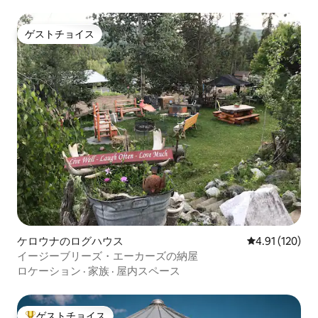
ゲストチョイス
ゲストチョイス
ケロウナのログハウス
レビュー120件
4.91 (120)
イージーブリーズ・エーカーズの納屋
ロケーション
·
家族
·
屋内スペース
ゲストチョイス