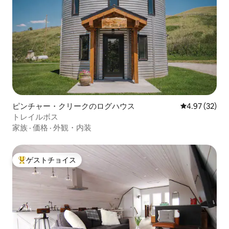
ピンチャー・クリークのログハウス
レビュー32件
4.97 (32)
トレイルボス
家族
·
価格
·
外観・内装
ゲストチョイス
大好評のゲストチョイスです。