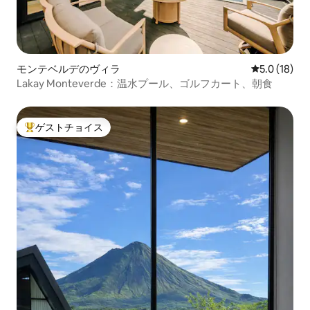
モンテベルデのヴィラ
レビュー18
5.0 (18)
Lakay Monteverde：温水プール、ゴルフカート、朝食
ゲストチョイス
大好評のゲストチョイスです。