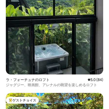
ラ・フォーチュナのロフト
レビュー84
5.0 (84)
ジャグジー、映画館、アレナルの眺望を楽しめるロフト
ゲストチョイス
大好評のゲストチョイスです。