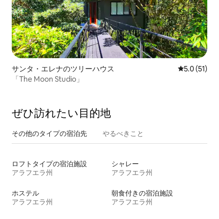
サンタ・エレナのツリーハウス
レビュー51
5.0 (51)
「The Moon Studio」
ぜひ訪⁠れ⁠た⁠い目⁠的⁠地
その他のタ⁠イ⁠プ⁠の宿⁠泊⁠先
やるべきこと
ロフトタイプの宿泊施設
シャレー
アラフエラ州
アラフエラ州
ホステル
朝食付きの宿泊施設
アラフエラ州
アラフエラ州