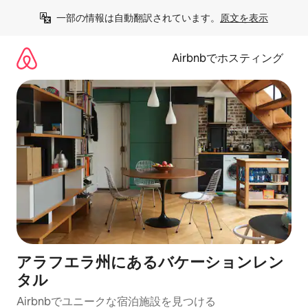
コ
一部の情報は自動翻訳されています。
原文を表示
ン
テ
ン
Airbnbでホスティング
ツ
に
ス
キ
ッ
プ
アラフエラ州にあるバケーションレン
タル
Airbnbでユニークな宿泊施設を見つける