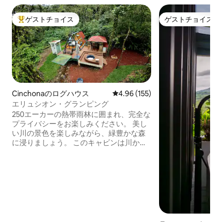
ゲストチョイス
ゲストチョイス
大好評のゲストチョイスです。
ゲストチョイス
Cinchonaのログハウス
レビュー155件、5つ星中4.96
4.96 (155)
エリュシオン・グランピング
250エーカーの熱帯雨林に囲まれ、完全な
プライバシーをお楽しみください。 美し
い川の景色を楽しみながら、緑豊かな森
に浸りましょう。 このキャビンは川から
わずか数フィートです。 こちらのユニー
クな宿泊先で、ごゆっくりおくつろぎく
ださい。 自然とつながり、リラックスし
ましょう。 絶対的な平和と静けさを体験
していただけます。 タゥカン、ハチド
リ、ピソテなどの美しい野生動物や鳥に
囲まれています。 これらすべてが完全な
プライバシーの中にあります。 敷地内に