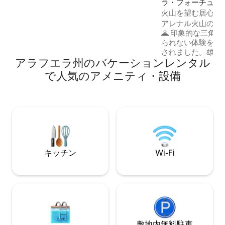
ラ・フォーチュナ
ある145フィートの滝まで、1.4 kmのハイ
ス
火山を望む居心地の
キングをお楽しみください。
ジー＆デッキ付き
アレナル火山の前
🌋 印象的な三角屋根のキャビンは、忘れ
られない体験を求
されました。雄大
アラフエラ州のバケーションレンタル
前に位置し、景色
く、映画のような
で人気のアメニティ・設備
黒いデザインの大
られたキャビンは
と心地よい温かさ
と自然のユニーク
す。LAVA Hom
ブ、パノラマ窓、
ラウンジをお楽し
キッチン
Wi-Fi
敷地内無料駐⁠車