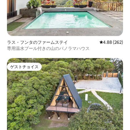
ラス・フンタのファームステイ
レビュー262件
4.88 (262)
専用温水プール付きの山のパノラマハウス
ゲストチョイス
ゲストチョイス