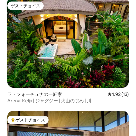
ゲストチョイス
ゲストチョイス
ラ・フォーチュナの一軒家
レビュー13件
4.92 (13)
Arenal Keljá | ジャグジー | 火山の眺め | 川
ゲストチョイス
大好評のゲストチョイスです。