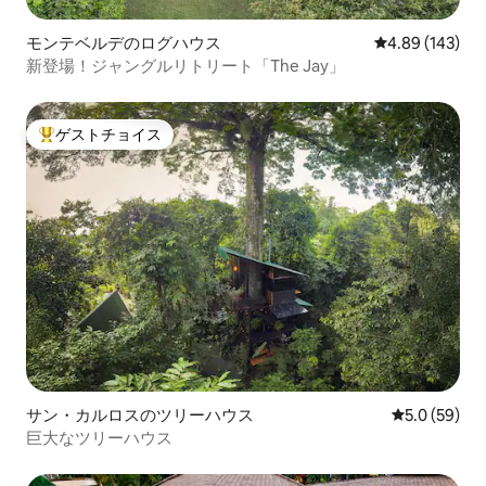
モンテベルデのログハウス
レビュー143件
4.89 (143)
新登場！ジャングルリトリート「The Jay」
ゲストチョイス
大好評のゲストチョイスです。
サン・カルロスのツリーハウス
レビュー59
5.0 (59)
巨大なツリーハウス