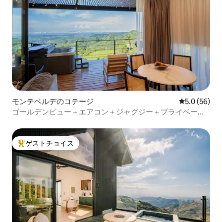
モンテベルデのコテージ
レビュー56
5.0 (56)
ゴールデンビュー＋エアコン＋ジャグジー＋プライベート
＋限定
ゲストチョイス
大好評のゲストチョイスです。