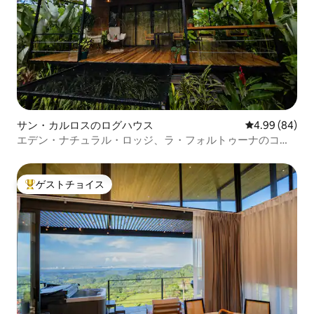
サン・カルロスのログハウス
レビュー84件
4.99 (84)
エデン・ナチュラル・ロッジ、ラ・フォルトゥーナのコー
ジー・キャビン
ゲストチョイス
大好評のゲストチョイスです。