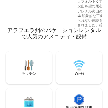
ラフォルトゥナの
ある145フィートの滝まで、1.4 kmのハイ
火山を望む居心地の
キングをお楽しみください。
ジー＆デッキ付き
アレナル火山の前
🌋 印象的な三角屋根のキャビンは、忘れ
られない体験を求
されました。雄大
アラフエラ州のバケーションレンタル
前に位置し、景色
く、映画のような
で人気のアメニティ・設備
黒いデザインの大
られたキャビンは
と心地よい温かさ
と自然のユニーク
す。LAVA Hom
ブ、パノラマ窓、
ラウンジをお楽し
キッチン
Wi-Fi
敷地内無料駐⁠車