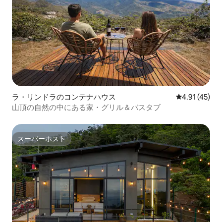
ラ・リンドラのコンテナハウス
レビュー45件
4.91 (45)
山頂の自然の中にある家・グリル＆バスタブ
スーパーホスト
スーパーホスト