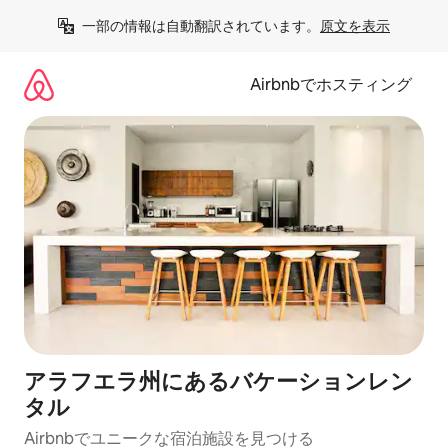
コ
一部の情報は自動翻訳されています。
原文を表示
ン
テ
ン
Airbnbでホスティング
ツ
に
ス
キ
ッ
プ
アラフエラ州にあるバケーションレン
タル
Airbnbでユニークな宿泊施設を見つける