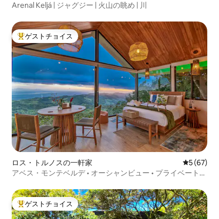
Arenal Keljá | ジャグジー | 火山の眺め | 川
ゲストチョイス
大好評のゲストチョイスです。
ロス・トルノスの一軒家
レビュー6
5 (67)
アベス・モンテベルデ • オーシャンビュー • プライベートジ
ャグジー
ゲストチョイス
大好評のゲストチョイスです。