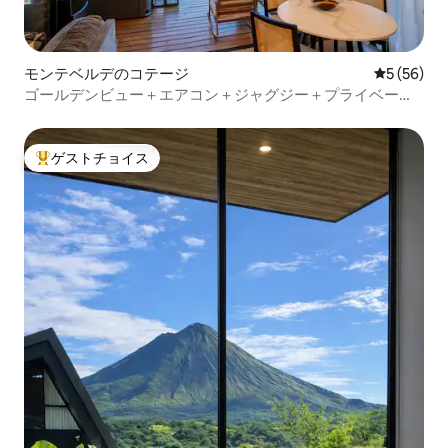
モンテベルデのコテージ
レビュー5
5 (56)
ゴールデンビュー＋エアコン＋ジャグジー＋プライベート
＋限定
ゲストチョイス
大好評のゲストチョイスです。