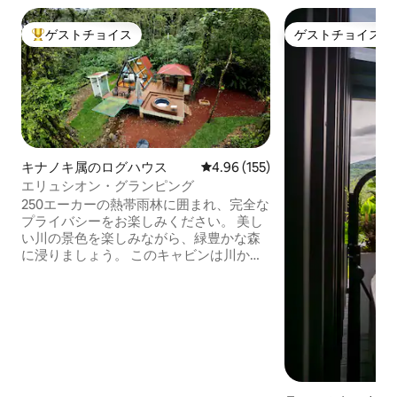
ゲストチョイス
ゲストチョイス
大好評のゲストチョイスです。
ゲストチョイス
キナノキ属のログハウス
レビュー155件、5つ星中4.96
4.96 (155)
エリュシオン・グランピング
250エーカーの熱帯雨林に囲まれ、完全な
プライバシーをお楽しみください。 美し
い川の景色を楽しみながら、緑豊かな森
に浸りましょう。 このキャビンは川から
わずか数フィートです。 こちらのユニー
クな宿泊先で、ごゆっくりおくつろぎく
ださい。 自然とつながり、リラックスし
ましょう。 絶対的な平和と静けさを体験
していただけます。 タゥカン、ハチド
リ、ピソテなどの美しい野生動物や鳥に
囲まれています。 これらすべてが完全な
プライバシーの中にあります。 敷地内に