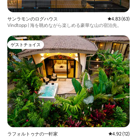
サンラモンのログハウス
レビュー63件
4.83 (63)
Vindtopp | 海を眺めながら楽しめる豪華な山の宿泊先。
ゲストチョイス
ゲストチョイス
ラフォルトゥナの一軒家
レビュー12件
4.92 (12)