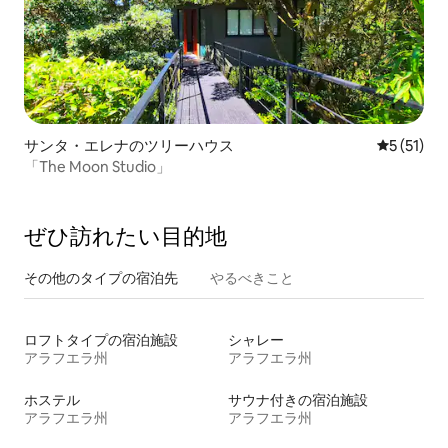
サンタ・エレナのツリーハウス
レビュー5
5 (51)
「The Moon Studio」
ぜひ訪⁠れ⁠た⁠い目⁠的⁠地
その他のタ⁠イ⁠プ⁠の宿⁠泊⁠先
やるべきこと
ロフトタイプの宿泊施設
シャレー
アラフエラ州
アラフエラ州
ホステル
サウナ付きの宿泊施設
アラフエラ州
アラフエラ州