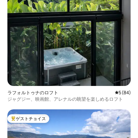
ラフォルトゥナのロフト
レビュー8
5 (84)
ジャグジー、映画館、アレナルの眺望を楽しめるロフト
ゲストチョイス
大好評のゲストチョイスです。