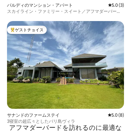
パルディのマンション・アパート
レビュー3
5.0 (3)
スカイライン・ファミリー・スイート／アフマダーバード
／川沿い
ゲストチョイス
大好評のゲストチョイスです。
サナンドのファームステイ
レビュー8
5.0 (8)
3寝室の超広々としたバリ島ヴィラ
アフマダーバードを訪⁠れ⁠るの⁠に最⁠適⁠な