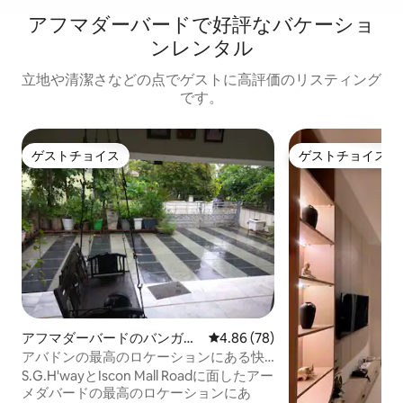
アフマダーバードで好評なバケーショ
ンレンタル
立地や清潔さなどの点でゲストに高評価のリスティング
です。
ゲストチョイス
ゲストチョイス
ゲストチョイス
ゲストチョイス
アフマダーバードのバンガロ
レビュー78件、5つ星中4.86
4.86 (78)
ー
アバドンの最高のロケーションにある快
適な家
S.G.H'wayとIscon Mall Roadに面したアー
メダバードの最高のロケーションにあ