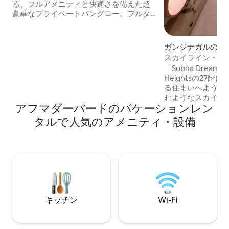
る、フルアメニティと快適さを備えた超
豪華なプライベートバングロー。フルタ
イムの管理人が対応可能です。S.G.
H'way、BRTSアクセス、S.Pリングロー
ド、Rajpath、Karnavati、07 Clubまでわ
ガンジナガルのマ
ずか3分。フルタイムの温水・冷水と圧力
アパート
スカイライン・ハイツ
システムを備えたエアコン完備の家で、
2BHK ギフトシテ
「Sobha Dream Heights」 
楽しいお風呂を。2台分の駐車場と、24時
Heightsの27
間セキュリティとCCTVサーベイランスを
る住まいへようこ
備えた社内の追加駐車場。完全なプライ
むようなスカイラ
バシーを確保した素晴らしい滞在をお楽
アフマダーバードのバケーションレン
然光、そして街の
しみください
雰囲気をお楽しみいた
タルで人気のアメニティ・設備
なインテリア、高
仕上げで考え抜か
トは、快適さと洗
備えています。 プライバシーが完全に確
保された専用の2B
みください。出張
暇、長期滞在に最
イリッシュな隠れ
キッチン
Wi-Fi