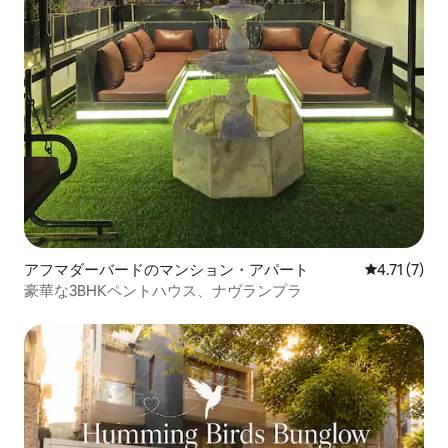
アフマダーバードのマンション・アパート
レビュー7件
4.71 (7)
豪華な3BHKペントハウス、ナヴランプラ