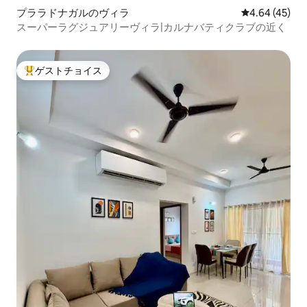
プララドナガルのヴィラ
レビュー45件
4.64 (45)
スーパーラグジュアリーヴィラ|カルナバティクラブの近く
ゲストチョイス
大好評のゲストチョイスです。