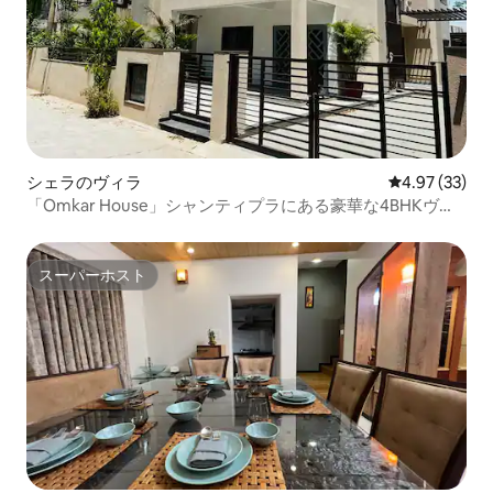
シェラのヴィラ
レビュー33件
4.97 (33)
「Omkar House」シャンティプラにある豪華な4BHKヴィ
ラ
スーパーホスト
スーパーホスト