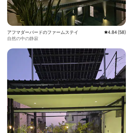
アフマダーバードのファームステイ
レビュー58件
4.84 (58)
自然の中の静寂