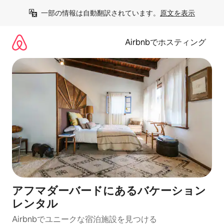
コ
一部の情報は自動翻訳されています。
原文を表示
ン
テ
ン
Airbnbでホスティング
ツ
に
ス
キ
ッ
プ
アフマダーバードにあるバケーション
レンタル
Airbnbでユニークな宿泊施設を見つける