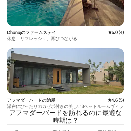
Dhanajのファームステイ
レビュー4
5.0 (4)
休息、リフレッシュ、再びつながる
アフマダーバードの納屋
レビュー5
4.6 (5)
滞在にぴったりのガゼボ付きの美しい3ベッドルームヴィラ
アフマダーバードを訪⁠れ⁠るの⁠に最⁠適⁠な
時⁠期⁠は⁠？