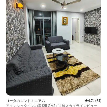
ゴータのコンドミニアム
レビュー61件
4.74 (61)
アインシュタインの書斎II GA2 • 14階スカイラインビュー