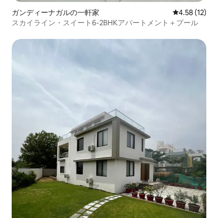
ガンディーナガルの一軒家
レビュー12件
4.58 (12)
スカイライン・スイート6-2BHKアパートメント＋プール