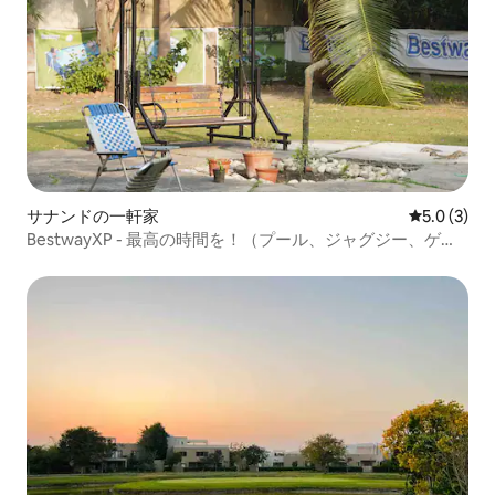
サナンドの一軒家
レビュー3
5.0 (3)
BestwayXP - 最高の時間を！（プール、ジャグジー、ゲー
ム）