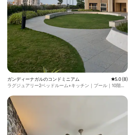
ガンディーナガルのコンドミニアム
レビュー8
5.0 (8)
ラグジュアリー2ベッドルーム+キッチン｜プール｜10階｜
GIFTシティハブ