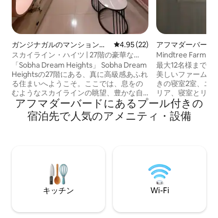
ガンジナガルのマンション・
レビュー22件、5つ星中4.95
4.95 (22)
アフマダーバード
アパート
ステイ
スカイライン・ハイツ | 27階の豪華な
Mindtree Farm
2BHK ギフトシティ
をまるまる貸切
「Sobha Dream Heights」 Sobha Dream
最大12名様まで
Heightsの27階にある、真に高級感あふれ
美しいファームハ
る住まいへようこそ。ここでは、息をの
きの寝室2室、エ
むようなスカイラインの眺望、豊かな自
リア、寝室とリビ
アフマダーバードにあるプール付きの
然光、そして街の上空に広がる穏やかな
設備の整ったキッ
雰囲気をお楽しみいただけます。 モダン
なプール、緑豊か
宿泊先で人気のアメニティ・設備
なインテリア、高級家具、エレガントな
す。2名様の料金
仕上げで考え抜かれたデザインのアパー
については、滞在
トは、快適さと洗練された雰囲気を兼ね
名様につき400ル
備えています。 プライバシーが完全に確
す。記載されてい
保された専用の2BHKマンションをお楽し
がいる場合、1,0
みください。出張、リラックスした休
科されます。オー
暇、長期滞在に最適です。空の上のスタ
メヘンディ、ベビ
イリッシュな隠れ家です。
ト、誕生日パーテ
キッチン
Wi-Fi
学の同窓会を計画