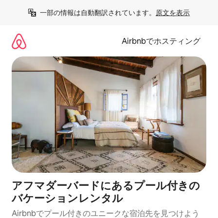
コ
一部の情報は自動翻訳されています。
原文を表示
ン
テ
ン
Airbnbでホスティング
ツ
に
ス
キ
ッ
プ
アフマダーバードにあるプール付きの
バケーションレンタル
Airbnbでプール付きのユニークな宿泊先を見つけよう