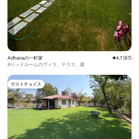
Adhanaの一軒家
レビュー67
4.7 (67)
4ベッドルームのヴィラ、テラス、庭
ゲストチョイス
ゲストチョイス