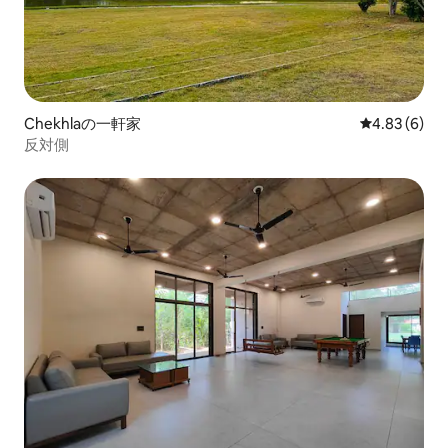
Chekhlaの一軒家
レビュー6件
4.83 (6)
反対側