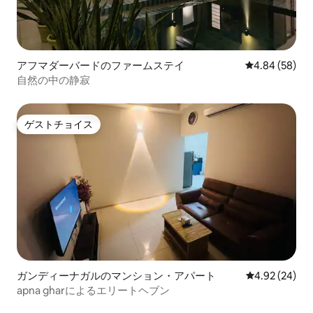
アフマダーバードのファームステイ
レビュー58件
4.84 (58)
自然の中の静寂
ゲストチョイス
ゲストチョイス
ガンディーナガルのマンション・アパート
レビュー24件
4.92 (24)
apna gharによるエリートヘブン