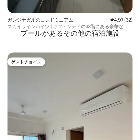
ガンジナガルのコンドミニアム
レビュー32件
4.97 (32)
スカイラインハイツ | ギフトシティの33階にある豪華な
プールがあるその他の宿泊施設
2BHK
ゲストチョイス
ゲストチョイス