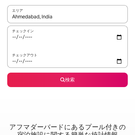
エリア
検索結果が表示されたら、上下の矢印キーを使って移動するか、
チェックイン
チェックアウト
検索
アフマダーバードに⁠あ⁠るプ⁠ー⁠ル⁠付⁠き⁠の
宿⁠泊⁠施⁠設⁠に関⁠す⁠る簡⁠単⁠な統⁠計⁠情⁠報