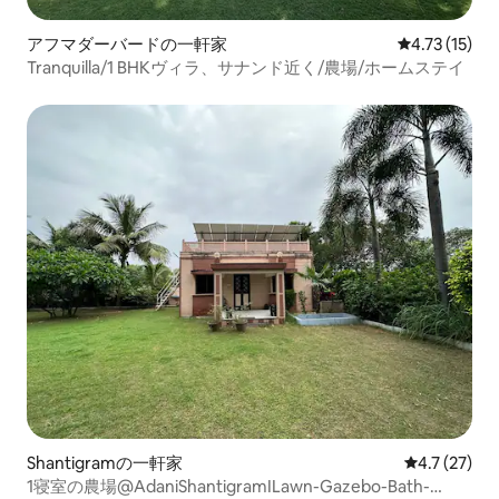
アフマダーバードの一軒家
レビュー15件
4.73 (15)
Tranquilla/1 BHKヴィラ、サナンド近く/農場/ホームステイ
Shantigramの一軒家
レビュー27
4.7 (27)
1寝室の農場@AdaniShantigramILawn-Gazebo-Bath-