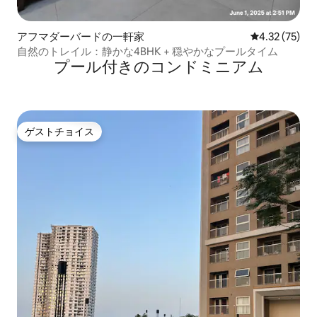
アフマダーバードの一軒家
レビュー75件
4.32 (75)
自然のトレイル：静かな4BHK + 穏やかなプールタイム
プール付きのコンドミニアム
ゲストチョイス
ゲストチョイス