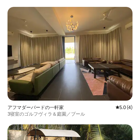
Lounge
アフマダーバードの一軒家
レビュー4
5.0 (4)
3寝室のゴルフヴィラ＆庭園／プール