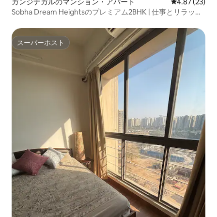
ガンジナガルのマンション・アパート
レビュー23件
4.87 (23)
Sobha Dream Heightsのプレミアム2BHK | 仕事とリラック
ス
スーパーホスト
スーパーホスト