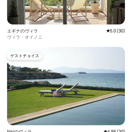
エギナのヴィラ
レビュー30
5.0 (30)
ヴィラ・オイノニ
ゲストチョイス
ゲストチョイス
Nisiのヴィラ
レビュー20件
4.95 (20)