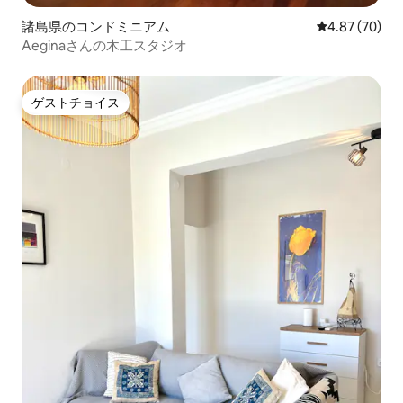
諸島県のコンドミニアム
レビュー70件
4.87 (70)
Aeginaさんの木工スタジオ
ゲストチョイス
ゲストチョイス