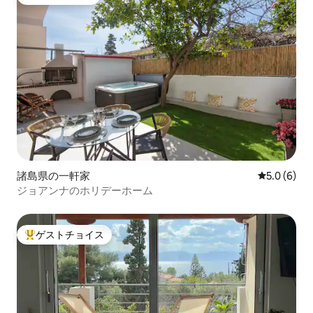
ゲストチョイス
諸島県の一軒家
レビュー6
5.0 (6)
ジョアンナのホリデーホーム
ゲストチョイス
大好評のゲストチョイスです。