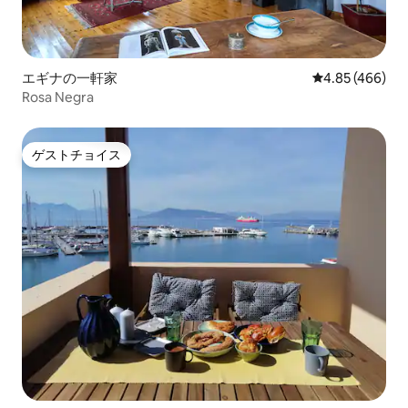
エギナの一軒家
レビュー466件
4.85 (466)
Rosa Negra
ゲストチョイス
ゲストチョイス