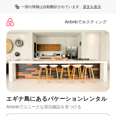
コ
一部の情報は自動翻訳されています。
原文を表示
ン
テ
ン
Airbnbでホスティング
ツ
に
ス
キ
ッ
プ
エギナ島にあるバケーションレンタル
Airbnbでユニークな宿泊施設を見つける