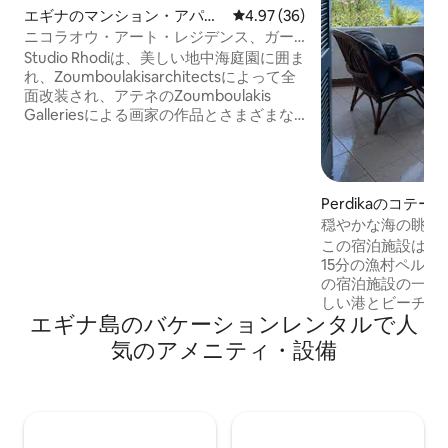
エギナのマンション・アパー
レビュー36件、5つ星中4.97
4.97 (36)
ト
ニコラオウ・アート・レジデンス、ガー
デンビューの2ルーム、テラス
Studio Rhodiは、美しい地中海庭園に囲ま
れ、Zoumboulakisarchitectsによって全
面改装され、アテネのZoumboulakis
Galleriesによる画家の作品とさまざまな
デザインオブジェクトで飾られていま
す。 専用玄関があり、最大4名様（大人2
名様＆子供2名様）まで宿泊可能です。 ダ
ブルベッドルーム、ソファベッドを備え
Perdikaのコテー
たリビングルーム、小さなキッチン、バ
穏やかな海の眺め
スルーム、テラス、海を望む広い屋上テ
この宿泊施設は、
ラスがあります。 スタジオ・エリアと接
15分の漁村ペル
続できます。
の宿泊施設の一部
しい港とビーチの
エギナ島のバケーションレンタルで人
ー、2つのベーカ
ー、カフェまで徒
気のアメニティ・設備
ルディカの真向か
まで10分で行け
の独立した寝室1
ルーム1室、設備
ァベッド（ベッド