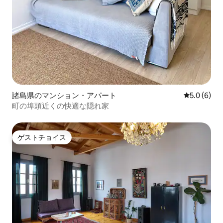
諸島県のマンション・アパート
レビュー6
5.0 (6)
町の埠頭近くの快適な隠れ家
ゲストチョイス
ゲストチョイス