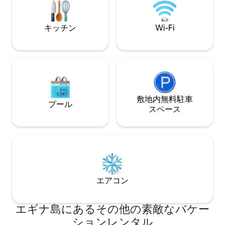
ン、Wi-Fi。海
ー。無料の路上駐
キッチン
Wi-Fi
敷地内無料駐⁠車
プール
ス⁠ペ⁠ー⁠ス
エアコン
エギナ島にあるその他の素敵なバケー
ションレンタル