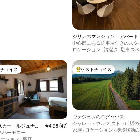
ジリナのマンション・アパート
中心部にある駐車場付きのスタ
ュなアパートメント
ロケーション
·
清潔さ
·
駐車スペ
トチョイス
ゲストチョイス
ゲストチョイスです。
大好評のゲストチョイスです。
ヴァジェツのログハウス
シャレー・ウルフ タトラ山脈の
つ星中5つ星の平均評価
スカー・ルジュナの
レビュー47件、5つ星中4.98つ星の平均評価
4.98 (47)
環境に優しいログハウス
家族
·
ロケーション
·
徒歩移動の
ス
スハーモニー
ケーション
·
裏庭