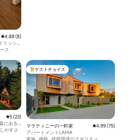
レビュー8件、5つ星中4.88つ星の平均評価
4.88 (8)
イリッシ
ース
ゲストチョイス
大好評のゲストチョイスです。
レビュー23件、5つ星中5つ星の平均評価
5 (23)
森にある
マラティニーの一軒家
レビュー75件、5つ星
4.99 (75)
しやすさ
アパートメントLAMA
家族
·
価格
·
就寝環境のクオリティ