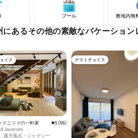
濯機がすべて揃っています。
i
プール
敷地内無料駐
州にあるその他の素敵なバケーション
ョイス
ゲストチョイス
ョイス
ゲストチョイス
4.96つ星の平均評価
ャドニツァの一軒家
レビュー56件、5つ星中5つ星の平均評価
5 (56)
od Javorom
格
·
露天風呂・ジャグジー