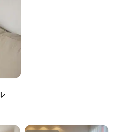
ル
ジリナの