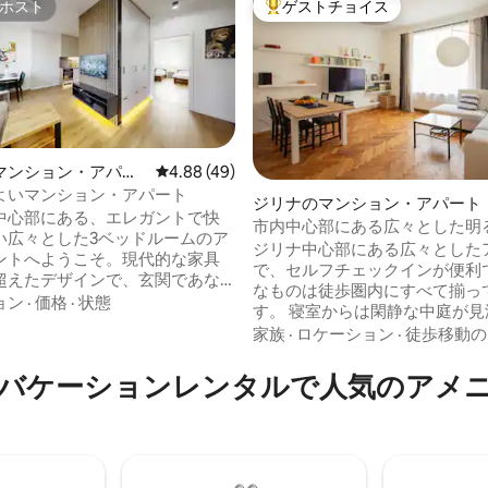
ホスト
ゲストチョイス
ホスト
大好評のゲストチョイスです。
マンション・アパー
レビュー49件、5つ星中4.88つ星の平均評価
4.88 (49)
よいマンション・アパート
ジリナのマンション・アパート
中心部にある、エレガントで快
市内中心部にある広々とした明
つ星中5つ星の平均評価
い広々とした3ベッドルームのア
ート
ジリナ中心部にある広々とした
ントへようこそ。現代的な家具
で、セルフチェックインが便利
超えたデザインで、玄関であな
なものは徒歩圏内にすべて揃っ
します。必要なものがすべて揃
ョン
·
価格
·
状態
す。 寝室からは閑静な中庭が見渡せるた
チンエリアは、料理やリラック
め、中心部の立地と安らかな睡
家族
·
ロケーション
·
徒歩移動の
的な環境を提供します。広々と
をお楽しみいただけます。広々
は自然光で照らされ、心地よい
ビングルームとバルコニーが、
バケーションレンタルで人気のアメ
作り出しています。無料駐車
るかのようにくつろがせてくれ
のロケーション、居心地の良い
で風通しの良い空間を作り出し
あなたが自宅のように感じることが
す。 このアパートは、小さなお子様連れ
しい場所です。ジリナの中心部
のご家族にも最適です。ベビー
ュアリーへようこそ！
ハイチェア、設備の整ったキッ