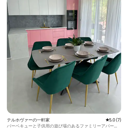
テルホヴァーの一軒家
レビュー7
5.0 (7)
バーベキューと子供用の遊び場のあるファミリーアパート