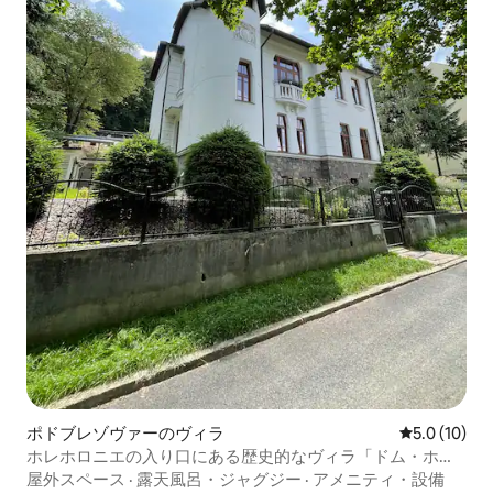
ポドブレゾヴァーのヴィラ
レビュー10
5.0 (10)
ホレホロニエの入り口にある歴史的なヴィラ「ドム・ホス
ティ」
屋外スペース
·
露天風呂・ジャグジー
·
アメニティ・設備