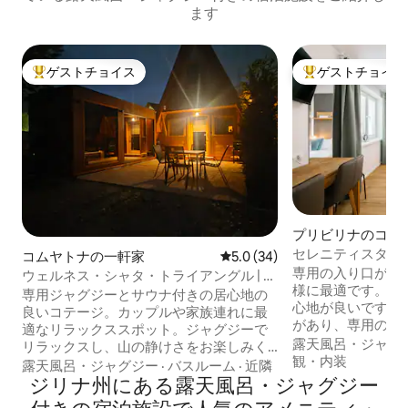
ます
ゲストチョイス
ゲストチョイス
大好評のゲストチョイスです。
大好評のゲストチ
プリビリナのコン
セレニティスタジ
コムヤトナの一軒家
レビュー34件、5つ星中5.0
5.0 (34)
ジャグジー付き
専用の入り口があ
ウェルネス・シャタ・トライアングル | ジ
様に最適です。小
ャグジー | サウナ | ホーリィ
専用ジャグジーとサウナ付きの居心地の
心地が良いです。
良いコテージ。カップルや家族連れに最
があり、専用のガ
適なリラックススポット。ジャグジーで
ュー、座席、屋外
露天風呂・ジャグ
リラックスし、山の静けさをお楽しみく
ります。別の2つ
観・内装
ださい。リプトフとオラヴァの境界にあ
露天風呂・ジャグジー
·
バスルーム
·
近隣
あります。 サウナとジャグジーの時間を
る村、コミヤトナの静かな場所にある4人
ジリナ州にある露天風呂・ジャグジー
予約して、プライ
用のコテージでリラックスしましょう。