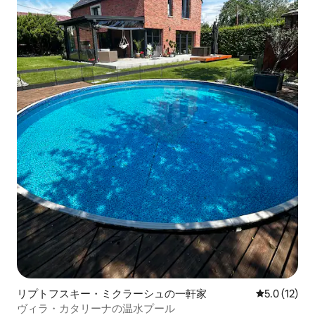
リプトフスキー・ミクラーシュの一軒家
レビュー12
5.0 (12)
ヴィラ・カタリーナの温水プール