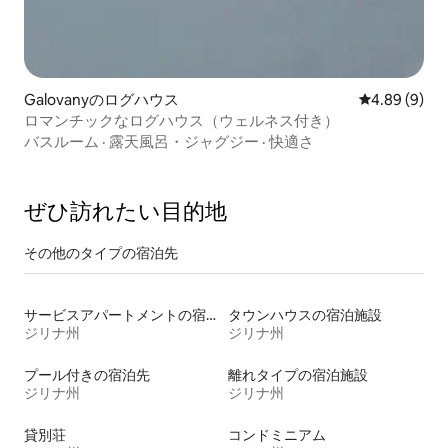
Galovanyのログハウス
レビュー9件
4.89 (9)
ロマンチックなログハウス（ウェルネス付き）
バスルーム
·
露天風呂・ジャグジー
·
快適さ
ぜひ訪⁠れ⁠た⁠い目⁠的⁠地
その他のタ⁠イ⁠プ⁠の宿⁠泊⁠先
サービスアパートメントの宿泊施設
タウンハウスの宿泊施設
ジリナ州
ジリナ州
プール付きの宿泊先
離れタイプの宿泊施設
ジリナ州
ジリナ州
貸別荘
コンドミニアム