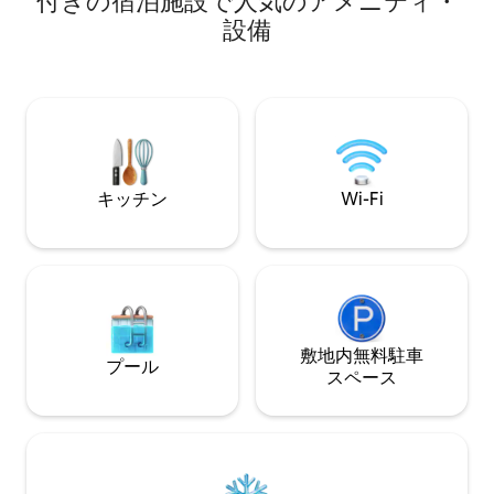
付きの宿泊施設で人気のアメニティ・
けます。 通常の
モダンなインテリア、設備の整ったキッ
設備
す。 17:00～18:30 
チン、Wi-Fi、テラス、バーベキューグリ
22:00 午後10
ル、暖炉、子供用プレイグラウンド、快
外ともに静かな時
適さと楽しみのための広い庭。屋根裏に
いします。騒がし
はベッドが3台、1階にはソファーベッド
は許可されていま
があります。テレビ、洗濯機、無料の自
転車レンタルもあります。Komjatnáでリ
プトフを体験しましょう。
キッチン
Wi-Fi
敷地内無料駐⁠車
プール
ス⁠ペ⁠ー⁠ス