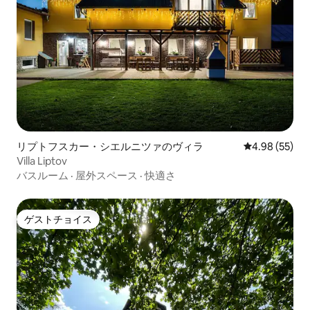
リプトフスカー・シエルニツァのヴィラ
レビュー55件
4.98 (55)
Villa Liptov
バスルーム
·
屋外スペース
·
快適さ
ゲストチョイス
ゲストチョイス