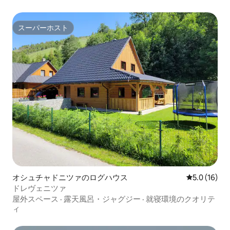
スーパーホスト
スーパーホスト
オシュチャドニツァのログハウス
レビュー16
5.0 (16)
ドレヴェニツァ
屋外スペース
·
露天風呂・ジャグジー
·
就寝環境のクオリテ
ィ