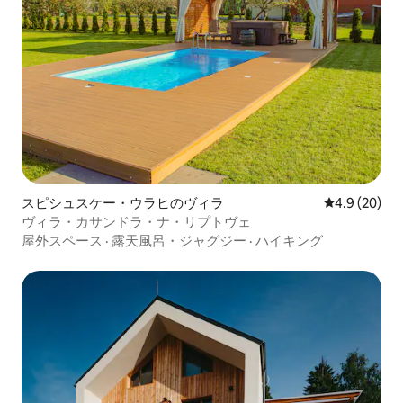
スピシュスケー・ウラヒのヴィラ
レビュー20
4.9 (20)
ヴィラ・カサンドラ・ナ・リプトヴェ
屋外スペース
·
露天風呂・ジャグジー
·
ハイキング