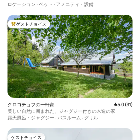
メント
ロケーション
·
ペット
·
アメニティ・設備
ゲストチョイス
大好評のゲストチョイスです。
クロコチョフの一軒家
レビュー31
5.0 (31)
美しい自然に囲まれた、ジャグジー付きの木造の家
露天風呂・ジャグジー
·
バスルーム
·
グリル
ゲストチョイス