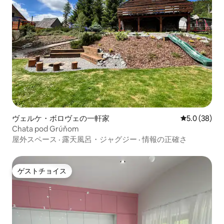
ヴェルケ・ボロヴェの一軒家
レビュー38
5.0 (38)
Chata pod Grúňom
屋外スペース
·
露天風呂・ジャグジー
·
情報の正確さ
ゲストチョイス
ゲストチョイス