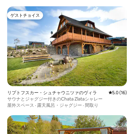
ゲストチョイス
ゲストチョイス
リプトフスカー・シュチャウニツァのヴィラ
レビュー16
5.0 (16)
サウナとジャグジー付きのChata Zlataシャレー
屋外スペース
·
露天風呂・ジャグジー
·
間取り