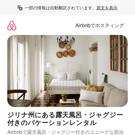
コ
一部の情報は自動翻訳されています。
原文を表示
ン
テ
ン
Airbnbでホスティング
ツ
に
ス
キ
ッ
プ
ジリナ州にある露天風呂・ジャグジー
付きのバケーションレンタル
Airbnbで露天風呂・ジャグジー付きのユニークな宿泊