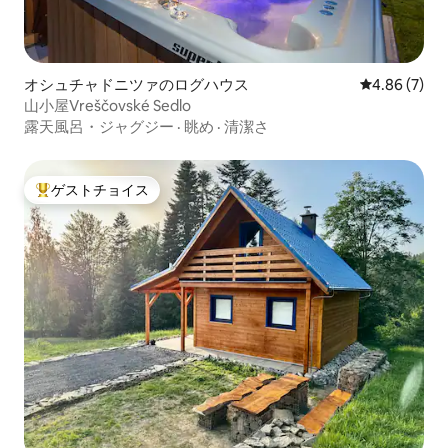
オシュチャドニツァのログハウス
レビュー7件
4.86 (7)
山小屋Vreščovské Sedlo
露天風呂・ジャグジー
·
眺め
·
清潔さ
ゲストチョイス
大好評のゲストチョイスです。