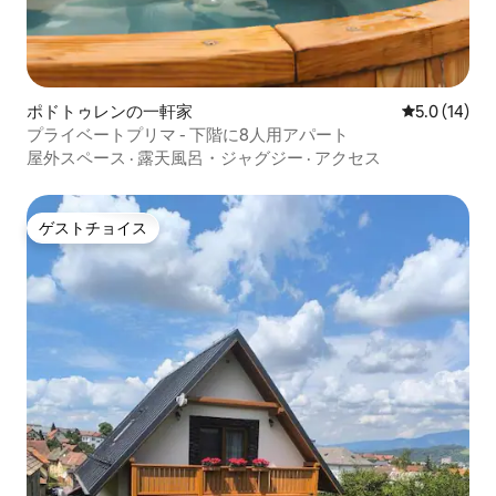
ポドトゥレンの一軒家
レビュー14
5.0 (14)
プライベートプリマ - 下階に8人用アパート
屋外スペース
·
露天風呂・ジャグジー
·
アクセス
ゲストチョイス
ゲストチョイス