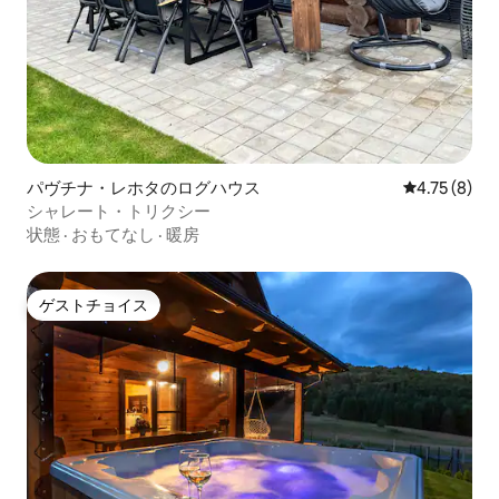
パヴチナ・レホタのログハウス
レビュー8件
4.75 (8)
シャレート・トリクシー
状態
·
おもてなし
·
暖房
ゲストチョイス
ゲストチョイス