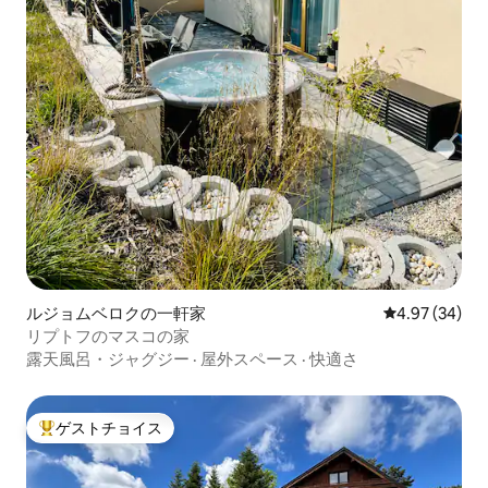
ルジョムベロクの一軒家
レビュー34件
4.97 (34)
リプトフのマスコの家
露天風呂・ジャグジー
·
屋外スペース
·
快適さ
ゲストチョイス
大好評のゲストチョイスです。