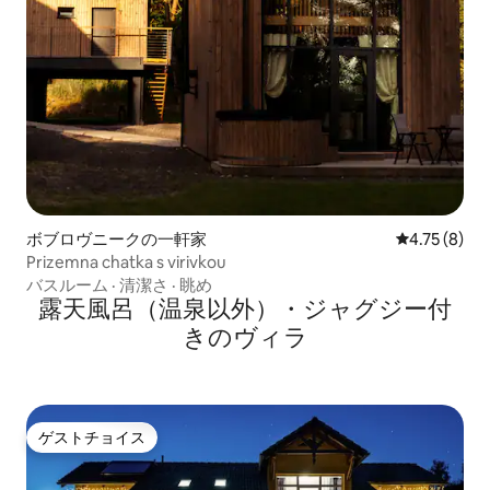
ボブロヴニークの一軒家
レビュー8件
4.75 (8)
Prizemna chatka s virivkou
バスルーム
·
清潔さ
·
眺め
露天風呂（温泉以外）・ジャグジー付
きのヴィラ
ゲストチョイス
ゲストチョイス