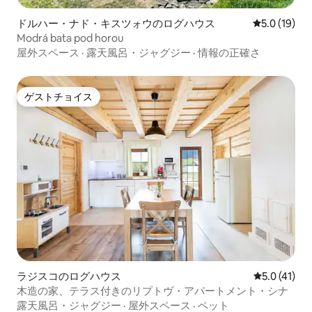
ドルハー・ナド・キスツォウのログハウス
レビュー19
5.0 (19)
Modrá bata pod horou
屋外スペース
·
露天風呂・ジャグジー
·
情報の正確さ
ゲストチョイス
ゲストチョイス
ラジスコのログハウス
レビュー41
5.0 (41)
木造の家、テラス付きのリプトヴ・アパートメント・シナ
露天風呂・ジャグジー
·
屋外スペース
·
ペット