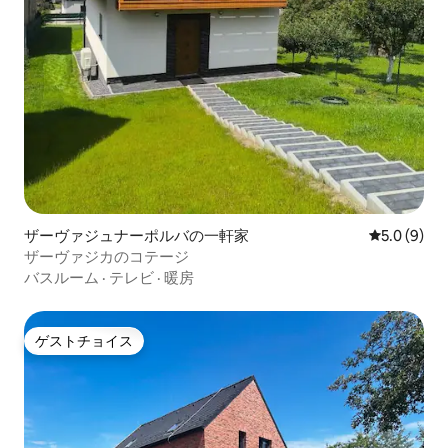
ザーヴァジュナーポルバの一軒家
レビュー9
5.0 (9)
ザーヴァジカのコテージ
バスルーム
·
テレビ
·
暖房
ゲストチョイス
ゲストチョイス