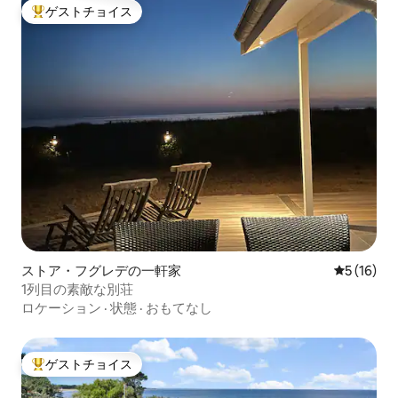
ゲストチョイス
大好評のゲストチョイスです。
ストア・フグレデの一軒家
レビュー1
5 (16)
1列目の素敵な別荘
ロケーション
·
状態
·
おもてなし
ゲストチョイス
大好評のゲストチョイスです。