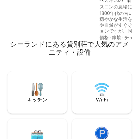
ヘガネスの一軒家
ロ。 さらに、風景は美しい散歩やサイク
スコンの農場にあ
リングのために作られています。
ンに滞在
1800年代の古い
穏やかな生活をお
や自然がすぐそば
ョンですが、同時
楽、ショッピング
価格
·
家族
·
チェッ
シーランドにある貸別荘で人気のアメ
も近いです。 ここでは、約120平方メート
ルの2つの寝室、
ニティ・設備
ビ、ダイニングエ
ングルーム、トイ
機、乾燥機を備え
静かで広々とした
けます。 家の隣には、羊や馬のいる牧草
地のすぐ隣に、バ
木々に囲まれたプ
あります。車はす
キッチン
Wi-Fi