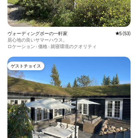
ヴォーディングボーの一軒家
レビュー5
5 (53)
居心地の良いサマーハウス。
ロケーション
·
価格
·
就寝環境のクオリティ
ゲストチョイス
ゲストチョイス