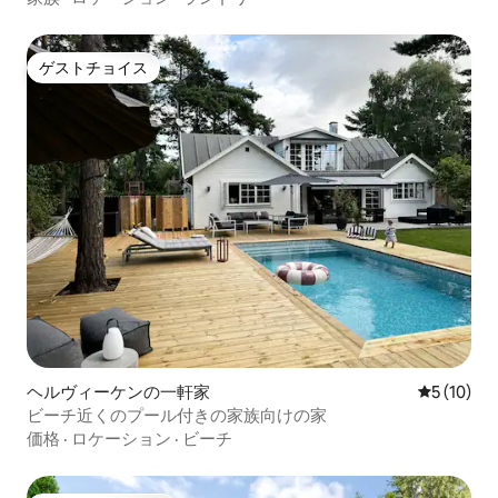
ゲストチョイス
ゲストチョイス
ヘルヴィーケンの一軒家
レビュー1
5 (10)
ビーチ近くのプール付きの家族向けの家
価格
·
ロケーション
·
ビーチ