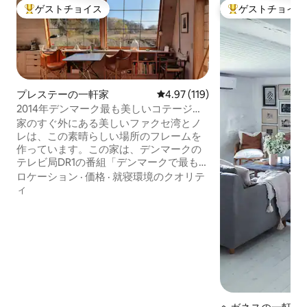
ゲストチョイス
ゲストチョイス
大好評のゲストチョイスです。
大好評のゲストチ
プレステーの一軒家
レビュー119件、5つ星中4.97
4.97 (119)
2014年デンマーク最も美しいコテージに
選出
家のすぐ外にある美しいファクセ湾とノ
レは、この素晴らしい場所のフレームを
作っています。この家は、デンマークの
テレビ局DR1の番組「デンマークで最も美
しい別荘」の優勝者に選ばれました
ロケーション
·
価格
·
就寝環境のクオリテ
（2014年）。天井までの高さが4mの広々
ィ
とした50m2の家は、カップルに最適です
が、2〜3人の子供がいる家族にも理想的
です。一年中、”Svenskerhullet”などで泳
ぐことができます。ロネクリント
（Roneklint）とニス島（Nysø）城が所有
する小さな素敵な島マデルネ
（Maderne）の間の「スベンスカーホゥ
ル（Svenskerhullet）」で泳ぐことがで
きます。プレスツー（Præstø）から10キ