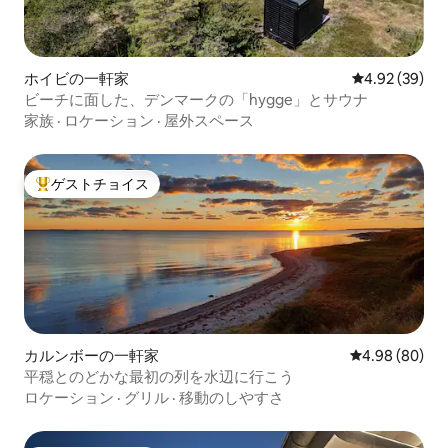
ホイビの一軒家
レビュー39件
4.92 (39)
ビーチに面した、デンマークの「hygge」とサウナ
家族
·
ロケーション
·
屋外スペース
ゲストチョイス
大好評のゲストチョイスです。
カルンボーの一軒家
レビュー80件
4.98 (80)
平穏とのどかな最初の列を水辺に行こう
ロケーション
·
グリル
·
移動のしやすさ