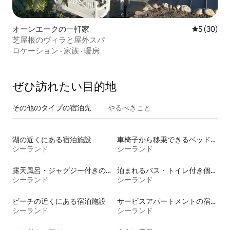
オーンエークの一軒家
レビュー3
5 (30)
芝屋根のヴィラと屋外スパ
ロケーション
·
家族
·
暖房
ぜひ訪⁠れ⁠た⁠い目⁠的⁠地
その他のタ⁠イ⁠プ⁠の宿⁠泊⁠先
やるべきこと
湖の近くにある宿泊施設
車椅子から移乗できるベッドがある宿泊施設
シーランド
シーランド
露天風呂・ジャグジー付きの宿泊施設
泊まれるバス・トイレ付き個室
シーランド
シーランド
ビーチの近くにある宿泊施設
サービスアパートメントの宿泊施設
シーランド
シーランド