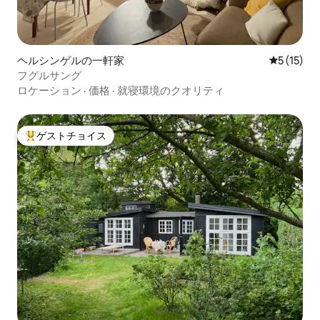
ヘルシンゲルの一軒家
レビュー1
5 (15)
フグルサング
ロケーション
·
価格
·
就寝環境のクオリティ
ゲストチョイス
大好評のゲストチョイスです。