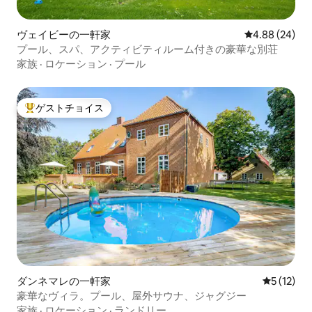
ヴェイビーの一軒家
レビュー24件
4.88 (24)
プール、スパ、アクティビティルーム付きの豪華な別荘
家族
·
ロケーション
·
プール
ゲストチョイス
大好評のゲストチョイスです。
ダンネマレの一軒家
レビュー1
5 (12)
豪華なヴィラ。プール、屋外サウナ、ジャグジー
家族
·
ロケーション
·
ランドリー