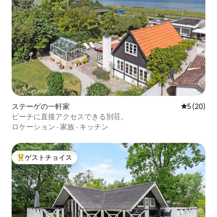
ステーゲの一軒家
レビュー2
5 (20)
ビーチに直接アクセスできる別荘。
ロケーション
·
家族
·
キッチン
ゲストチョイス
大好評のゲストチョイスです。