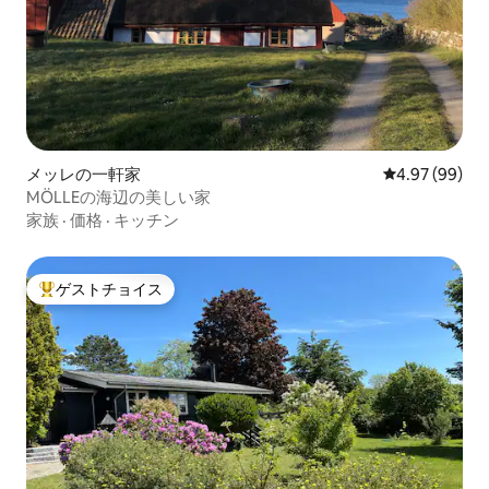
メッレの一軒家
レビュー99件
4.97 (99)
MÖLLEの海辺の美しい家
家族
·
価格
·
キッチン
ゲストチョイス
大好評のゲストチョイスです。