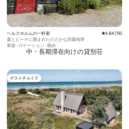
ヘルスホルムの一軒家
レビュー19件
4.84 (19)
森とビーチに囲まれたのどかな田園地帯
家族
·
ロケーション
·
眺め
中・長期滞在向けの貸別荘
ゲストチョイス
ゲストチョイス