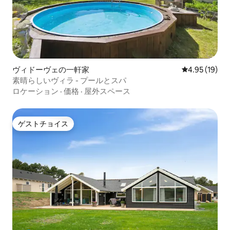
ヴィドーヴェの一軒家
レビュー19件
4.95 (19)
素晴らしいヴィラ - プールとスパ
ロケーション
·
価格
·
屋外スペース
ゲストチョイス
ゲストチョイス