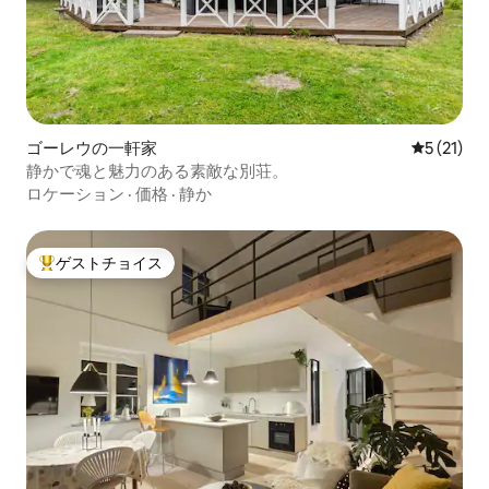
ゴーレウの一軒家
レビュー2
5 (21)
静かで魂と魅力のある素敵な別荘。
ロケーション
·
価格
·
静か
ゲストチョイス
大好評のゲストチョイスです。