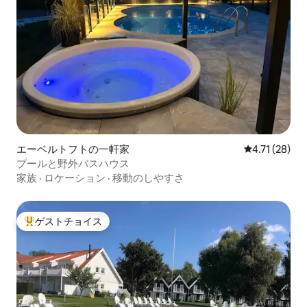
エーベルトフトの一軒家
レビュー28件
4.71 (28)
プールと野外バスハウス
家族
·
ロケーション
·
移動のしやすさ
ゲストチョイス
大好評のゲストチョイスです。