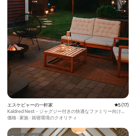
エスケビャーの一軒家
レビュー1
5 (17)
Kaldred Nest・ジャグジー付きの快適なファミリー向け宿
泊先
価格
·
家族
·
就寝環境のクオリティ