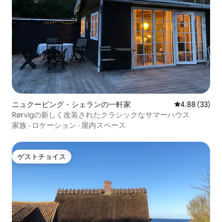
ニュクービング・シェランの一軒家
レビュー33件
4.88 (33)
Rørvigの新しく改装されたクラシックなサマーハウス
家族
·
ロケーション
·
屋内スペース
ゲストチョイス
ゲストチョイス