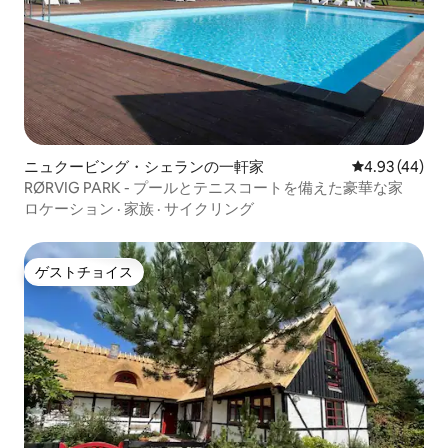
ニュクービング・シェランの一軒家
レビュー44件
4.93 (44)
RØRVIG PARK - プールとテニスコートを備えた豪華な家
ロケーション
·
家族
·
サイクリング
ゲストチョイス
ゲストチョイス