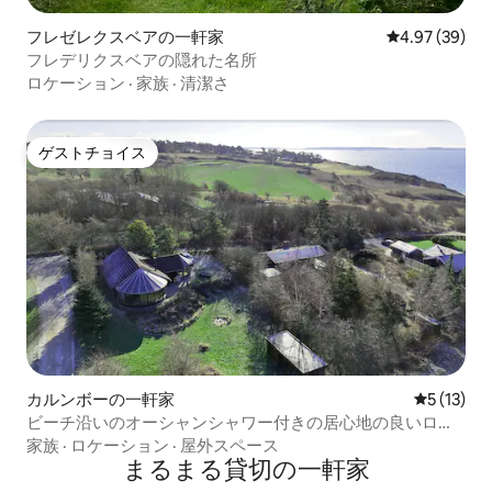
フレゼレクスベアの一軒家
レビュー39件
4.97 (39)
フレデリクスベアの隠れた名所
ロケーション
·
家族
·
清潔さ
ゲストチョイス
ゲストチョイス
カルンボーの一軒家
レビュー1
5 (13)
ビーチ沿いのオーシャンシャワー付きの居心地の良いログ
ハウス
家族
·
ロケーション
·
屋外スペース
まるまる貸切の一軒家