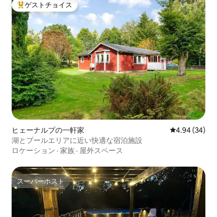
ゲストチョイス
大好評のゲストチョイスです。
ヒェーナルプの一軒家
レビュー34件
4.94 (34)
湖とプールエリアに近い快適な宿泊施設
ロケーション
·
家族
·
屋外スペース
スーパーホスト
スーパーホスト