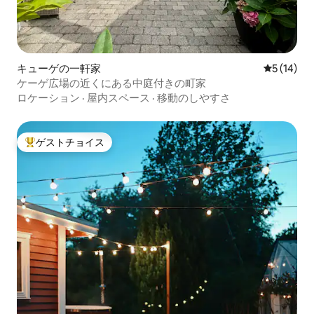
キューゲの一軒家
レビュー1
5 (14)
ケーゲ広場の近くにある中庭付きの町家
ロケーション
·
屋内スペース
·
移動のしやすさ
ゲストチョイス
大好評のゲストチョイスです。