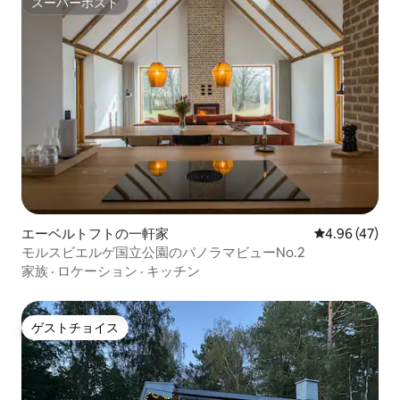
スーパーホスト
スーパーホスト
エーベルトフトの一軒家
レビュー47件
4.96 (47)
モルスビエルゲ国立公園のパノラマビューNo.2
家族
·
ロケーション
·
キッチン
ゲストチョイス
ゲストチョイス