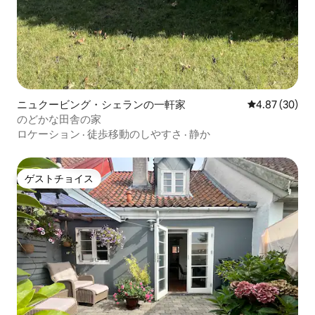
ニュクービング・シェランの一軒家
レビュー30件
4.87 (30)
のどかな田舎の家
ロケーション
·
徒歩移動のしやすさ
·
静か
ゲストチョイス
ゲストチョイス