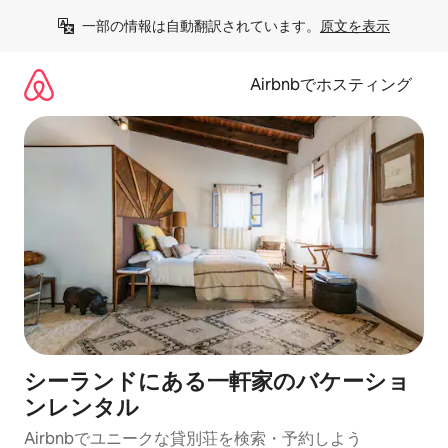
コ
一部の情報は自動翻訳されています。
原文を表示
ン
テ
ン
Airbnbでホスティング
ツ
に
ス
キ
ッ
プ
シーランドにある一軒家のバケーショ
ンレンタル
Airbnbでユニークな貸別荘を検索・予約しよう