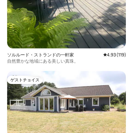
ソルルード・ストランドの一軒家
レビュー119件
4.93 (119)
自然豊かな地域にある美しい真珠。
ゲストチョイス
ゲストチョイス