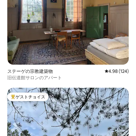
ステーゲの宗教建築物
レビュー124件
4.98 (124)
旧伝道館サロンのアパート
ゲストチョイス
大好評のゲストチョイスです。