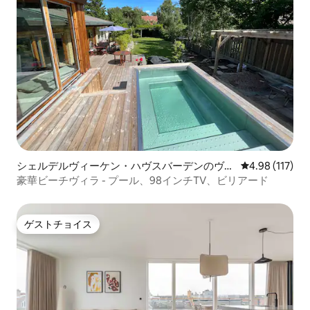
シェルデルヴィーケン・ハヴスバーデンのヴィ
レビュー117件
4.98 (117)
ラ
豪華ビーチヴィラ - プール、98インチTV、ビリアード
ゲストチョイス
ゲストチョイス