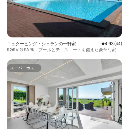
ニュクービング・シェランの一軒家
レビュー44件
4.93 (44)
RØRVIG PARK - プールとテニスコートを備えた豪華な家
スーパーホスト
スーパーホスト