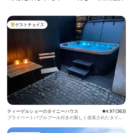
ゲストチョイス
大好評のゲストチョイスです。
ティーゲルショーのタイニーハウス
レビュー363件
4.97 (363)
プライベートバブルプール付きの新しく改装されたタイニ
ーハウス。