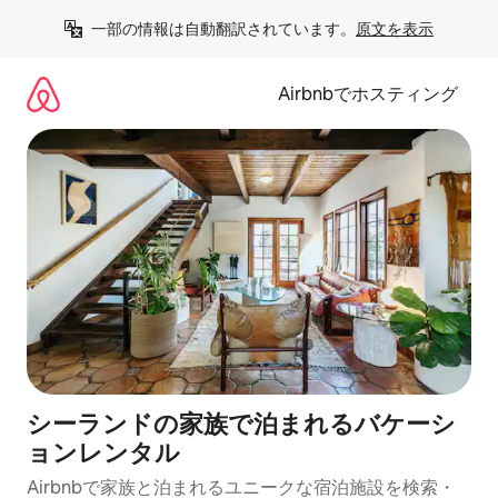
コ
一部の情報は自動翻訳されています。
原文を表示
ン
テ
ン
Airbnbでホスティング
ツ
に
ス
キ
ッ
プ
シーランドの家族で泊まれるバケーシ
ョンレンタル
Airbnbで家族と泊まれるユニークな宿泊施設を検索・