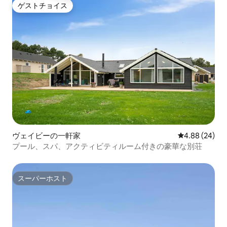
ゲストチョイス
ゲストチョイス
ヴェイビーの一軒家
レビュー24件
4.88 (24)
プール、スパ、アクティビティルーム付きの豪華な別荘
スーパーホスト
スーパーホスト