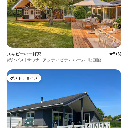
スキビーの一軒家
レビュー
5 (3)
野外バス | サウナ | アクティビティルーム | 映画館
ゲストチョイス
ゲストチョイス