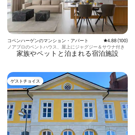
コペンハーゲンのマンション・アパート
レビュー100件
4.88 (100)
ノアブロのペントハウス、屋上にジャグジー＆サウナ付き
家族やペットと泊まれる宿泊施設
ゲストチョイス
ゲストチョイス