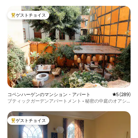
ゲストチョイス
大好評のゲストチョイスです。
コペンハーゲンのマンション・アパート
レビュー28
5 (289)
ブティックガーデンアパートメント • 秘密の中庭のオアシ
ス
ゲストチョイス
大好評のゲストチョイスです。