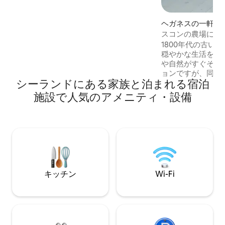
（Maderne）の間の「スベンスカーホゥ
ル（Svenskerhullet）」で泳ぐことがで
きます。プレスツー（Præstø）から10キ
ヘガネスの一軒家
ロ。 さらに、風景は美しい散歩やサイク
スコンの農場にあ
リングのために作られています。
ンに滞在
1800年代の古い
穏やかな生活をお
や自然がすぐそば
ョンですが、同時
シーランドにある家族と泊まれる宿泊
楽、ショッピング
も近いです。 ここでは、約120平方メート
施設で人気のアメニティ・設備
ルの2つの寝室、
ビ、ダイニングエ
ングルーム、トイ
機、乾燥機を備え
静かで広々とした
けます。 家の隣には、羊や馬のいる牧草
地のすぐ隣に、バ
木々に囲まれたプ
キッチン
Wi-Fi
あります。車はす