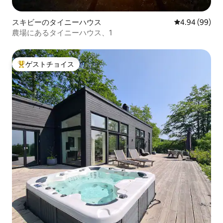
スキビーのタイニーハウス
レビュー99件
4.94 (99)
農場にあるタイニーハウス、1
ゲストチョイス
大好評のゲストチョイスです。