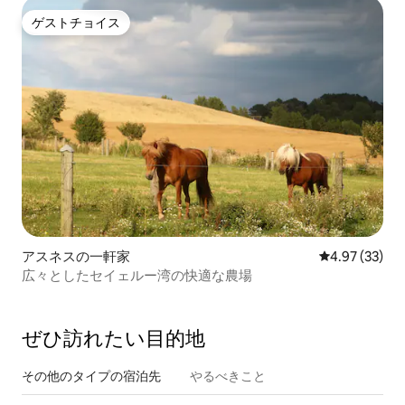
ゲストチョイス
ゲストチョイス
アスネスの一軒家
レビュー33件
4.97 (33)
広々としたセイェルー湾の快適な農場
ぜひ訪⁠れ⁠た⁠い目⁠的⁠地
その他のタ⁠イ⁠プ⁠の宿⁠泊⁠先
やるべきこと