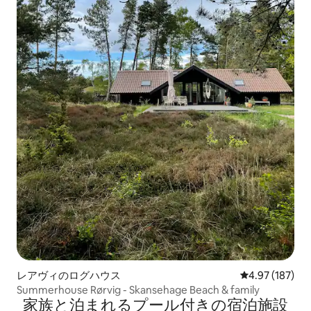
レアヴィのログハウス
レビュー187件
4.97 (187)
Summerhouse Rørvig - Skansehage Beach & family
家族と泊まれるプール付きの宿泊施設