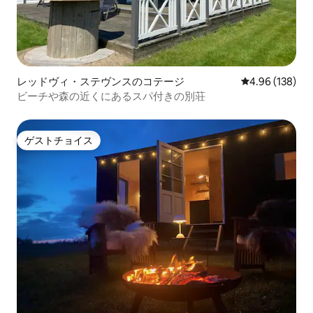
レッドヴィ・ステヴンスのコテージ
レビュー138件
4.96 (138)
ビーチや森の近くにあるスパ付きの別荘
ゲストチョイス
ゲストチョイス