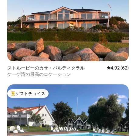
ストルービーのカサ・パルティクラル
レビュー62件
4.92 (62)
ケーゲ湾の最高のロケーション
ゲストチョイス
大好評のゲストチョイスです。