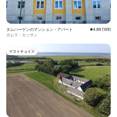
ダムハーゲンのマンション・アパート
レビュー109件
4.89 (109)
ガムラ・カッサン
ゲストチョイス
ゲストチョイス