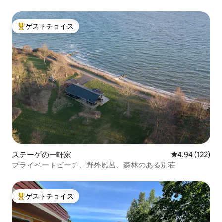
ゲストチョイス
大好評のゲストチョイスです。
ステーゲの一軒家
レビュー122件
4.94 (122)
プライベートビーチ、野外風呂、森林のある別荘
ゲストチョイス
大好評のゲストチョイスです。