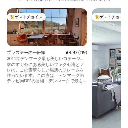
ゲストチョイス
ゲストチョイス
大好評のゲストチョイスです。
大好評のゲストチ
プレステーの一軒家
レビュー119件、5つ星中4.97
4.97 (119)
2014年デンマーク最も美しいコテージに
選出
家のすぐ外にある美しいファクセ湾とノ
レは、この素晴らしい場所のフレームを
作っています。この家は、デンマークの
テレビ局DR1の番組「デンマークで最も美
しい別荘」の優勝者に選ばれました
（2014年）。天井までの高さが4mの広々
とした50m2の家は、カップルに最適です
が、2〜3人の子供がいる家族にも理想的
です。一年中、”Svenskerhullet”などで泳
ぐことができます。ロネクリント
（Roneklint）とニス島（Nysø）城が所有
する小さな素敵な島マデルネ