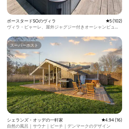
ボースタードSOのヴィラ
レビュー10
5 (102)
ヴィラ・ビャーレ、屋外ジャグジー付きオーシャンビュー
ハウス
スーパーホスト
スーパーホスト
シェランズ・オッデの一軒家
レビュー16件
4.94 (16)
自然の風呂｜サウナ｜ビーチ｜デンマークのデザイン