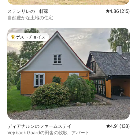
ステンリレの一軒家
レビュー215件
4.86 (215)
自然豊かな土地の住宅
ゲストチョイス
大好評のゲストチョイスです。
ディアナルンのファームステイ
レビュー138件
4.91 (138)
Vejrbaek Gaardの田舎の牧歌 - アパート