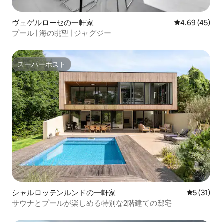
ヴェゲルローセの一軒家
レビュー45件
4.69 (45)
プール | 海の眺望 | ジャグジー
スーパーホスト
スーパーホスト
シャルロッテンルンドの一軒家
レビュー3
5 (31)
サウナとプールが楽しめる特別な2階建ての邸宅