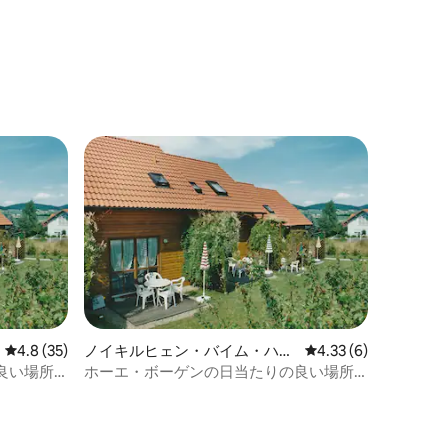
レビュー35件、5つ星中4.8つ星の平均評価
4.8 (35)
ノイキルヒェン・バイム・ハイ
レビュー6件、5つ星中
4.33 (6)
リゲン・ブルートの町家・長屋
良い場所
ホーエ・ボーゲンの日当たりの良い場所
にあるホリデーハウス（ハウス3）