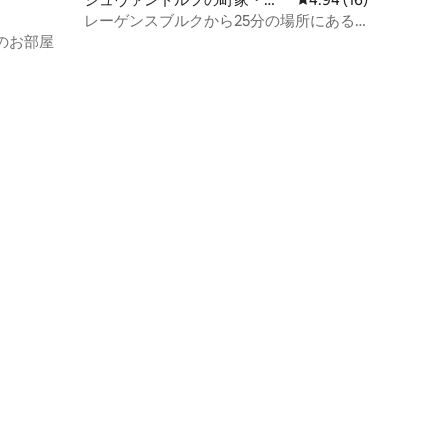
屋
レーゲンスブルクから25分の場所にある
最大6名様まで宿泊可能な家1b
のお部屋