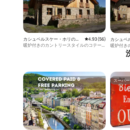
カシュペルスケー・ホリの町
レビュー56件、5つ星中
4.93 (56)
カシュペ
家・長屋
家・長屋
暖炉付きのカントリースタイルのコテー
暖炉付き
ジ
スーパー
スーパー