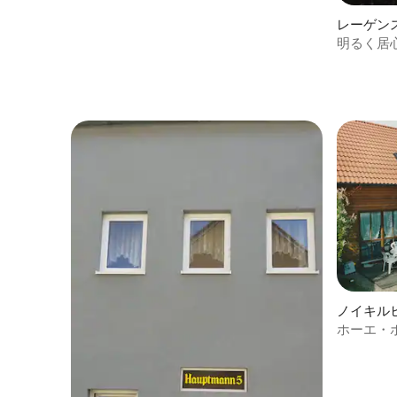
レーゲン
明るく居
ノイキル
イリゲン
ホーエ・
長屋
にあるホ