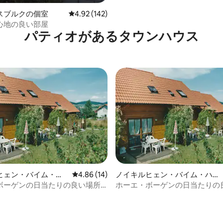
スブルクの個室
レビュー142件、5つ星中4.92つ星の平均評価
4.92 (142)
心地の良い部屋
パティオがあるタウンハウス
ヒェン・バイム・ハ
レビュー14件、5つ星中4.86つ星の平均評価
4.86 (14)
ノイキルヒェン・バイム・ハイ
・ブルートの町家・
リゲン・ブルートの町家・長屋
ボーゲンの日当たりの良い場所
ホーエ・ボーゲンの日当たりの
リデーハウス（ハウス2）
にある別荘（ハウス1）