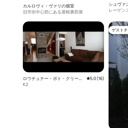
シュヴァ
カルロヴィ・ヴァリの個室
レーゲン
旧市街中心部にある屋根裏部屋
最大6名様
ゲストチ
ゲストチ
ロウチュナー・ポト・クリーノ
レビュー16件、5つ星
5.0 (16)
ヴツェムの町家・長屋
K2