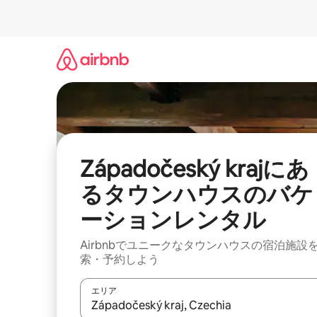
コ
ン
テ
ン
ツ
に
ス
キ
ッ
プ
Západočeský krajにあ
るタウンハウスのバケ
ーションレンタル
Airbnbでユニークなタウンハウスの宿泊施設
索・予約しよう
エリア
検索結果が表示されたら、上下の矢印キーを使っ