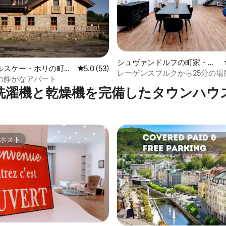
シュヴァンドルフの町家・長
4.93つ星の平均評価
ルスケー・ホリの町
レビュー53件、5つ星中5.0つ星の平均評価
5.0 (53)
屋
レーゲンスブルクから25分の場
の静かなアパート
最大6名様まで宿泊可能な家1b
洗濯機と乾燥機を完備したタウンハウ
ホスト
ホスト