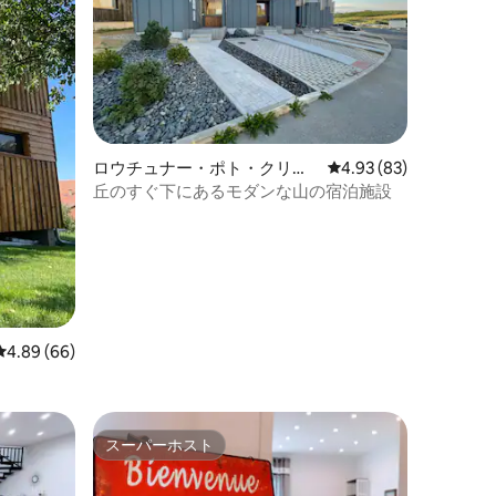
ロウチュナー・ポト・クリー
レビュー83件、5つ星
4.93 (83)
ノヴツェムの町家・長屋
丘のすぐ下にあるモダンな山の宿泊施設
レビュー66件、5つ星中4.89つ星の平均評価
4.89 (66)
スーパーホスト
スーパーホスト