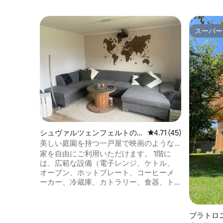
スーパー
スーパー
シュヴァルツェンフェルトの
レビュー45件、5つ星
4.71 (45)
町家・長屋
美しい庭園を持つ一戸屋で映画のような
感覚
家を自由にご利用いただけます。 1階に
は、広範な設備（電子レンジ、ケトル、
オーブン、ホットプレート、コーヒーメ
ーカー、冷蔵庫、カトラリー、食器、ト
ースターなど）を備えたキッチンと6人用
のダイニングテーブルがあります。 大き
なソファとプロジェクター（幅3m）を備
ブラトロ
えたリビングルーム、シャワー、大きな