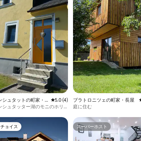
中5.0つ星の平均評価
ンシュタットの町家・
レビュー4件、5つ星中5.0つ星の平均評価
5.0 (4)
ブラトロニツェの町家・長屋
ンシュタッター湖のモニのホリ
庭に住む
ス
トチョイス
スーパーホスト
ゲストチョイスです。
スーパーホスト