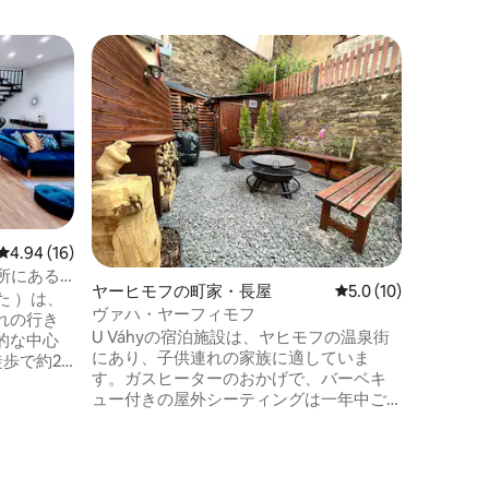
ヤーヒモ
Apartmá
アパート
は、子供
なスポー
理想的な
街にあり
です。お
のために
ません。
レビュー16件、5つ星中4.94つ星の平均評価
4.94 (16)
季には、
所にある
ヤーヒモフの町家・長屋
レビュー10件、5つ
5.0 (10)
さな庭が
した ）は、
ヴァハ・ヤーフィモフ
れの行き
U Váhyの宿泊施設は、ヤヒモフの温泉街
的な中心
にあり、子供連れの家族に適していま
歩で約20
す。ガスヒーターのおかげで、バーベキ
水地帯の
ュー付きの屋外シーティングは一年中ご
ルフは、
利用いただけます。ゲスト用の赤外線サ
平和に囲
ウナは無料です。子供用の砂場のある小
レーゲン
さな庭があります。夏場は3台、冬場は2
近くの湖
台の駐車場があります。U Váhyは、2つの
グ、カヌ