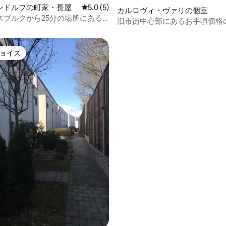
ンドルフの町家・長屋
レビュー5件、5つ星中5.0つ星の平均評価
5.0 (5)
カルロヴィ・ヴァリの個室
スブルクから25分の場所にある
旧市街中心部にあるお手頃価格
まで宿泊可能な家1a
ョイス
ョイス
中5.0つ星の平均評価