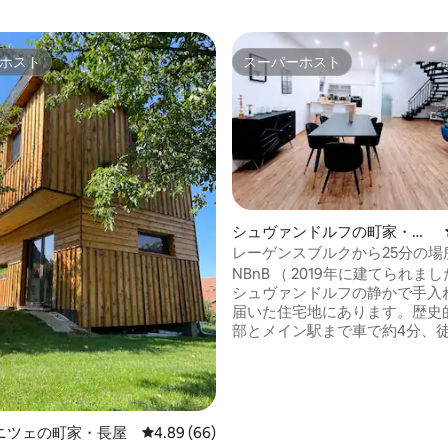
ホスト
スーパーホスト
ホスト
スーパーホスト
シュヴァンドルフの町家・長
屋
レーゲンスブルクから25分の場
中4.71つ星の平均評価
最大6名様まで宿泊可能な家1b
NBnB （ 2019年に建てられま
シュヴァンドルフの静かで手入
届いた住宅地にあります。歴史
部とメイン駅まで車で約4分、徒
分です。オーバーパーツァー湖
真ん中に位置するシュヴァンド
リラックスできる自然と田舎の
まれています。世界文化遺産の
スブルク市はわずか25分です。
ニツェの町家・長屋
レビュー66件、5つ星中4.89つ星の平均評価
4.89 (66)
では、ハイキング、サイクリン