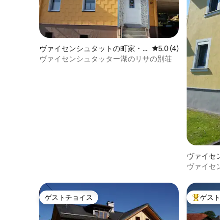
ヴァイセンシュタットの町家・
レビュー4件、5つ星
5.0 (4)
長屋
ヴァイセンシュタッター湖のリサの別荘
ヴァイセ
長屋
ヴァイセ
デーハウ
ゲストチョイス
ゲス
ゲストチョイス
大好評の