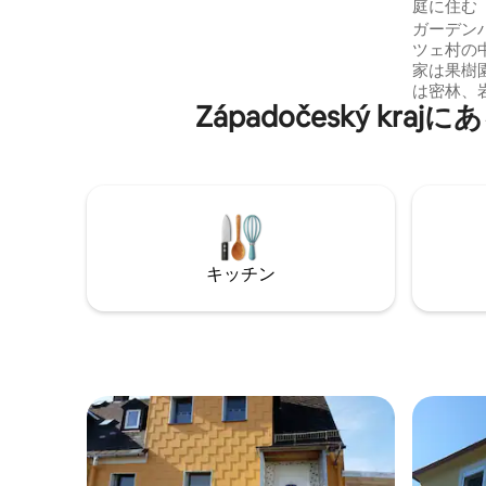
庭に住む
鏡、洗濯機を備えたバスルーム。 2階に
ガーデン
は、ダブルベッドとシングルベッドがそ
ツェ村の
れぞれ1台ずつある寝室が2つあります（4
家は果樹
人以上の場合のみ、それ以外の場合は寝
は密林、
室1つ）。 ラウンジ家具（夏のみ）を備え
Západočeský 
す。 自然の中での旅行に理想的な場所で
た庭園はもちろん、制限なくご利用いた
す。 敷地はフェンスで囲まれているの
だけます。 Wi-Fiはオンラインテストを受
で、犬が
け、「非常に高速」と宣言されました。
場はガー
家の前には駐車スペースがたくさんあり
す。 村
ます。（通り沿いに無料）
金曜日まで
ています。
な食品を
キッチン
で暖めら