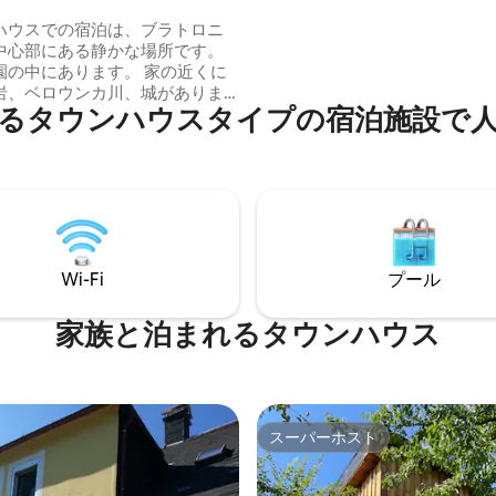
ー、ウェイクボード、釣りなど
ハウスでの宿泊は、ブラトロニ
まなレジャーアクティビティを
中心部にある静かな場所です。
す。
園の中にあります。 家の近くに
岩、ベロウンカ川、城がありま
krajにあるタウンハウスタイプの宿泊施
逃げる場所はありません。 駐車
デンハウスの反対側にありま
には2つのパブがあり、月曜日から
の11:00から14:00まで料理をし
 また、7:00〜18:00まで基本的
扱う店があります。 家は床暖房
Wi-Fi
プール
れています。
家族と泊まれるタウンハウス
スーパーホスト
スーパーホスト