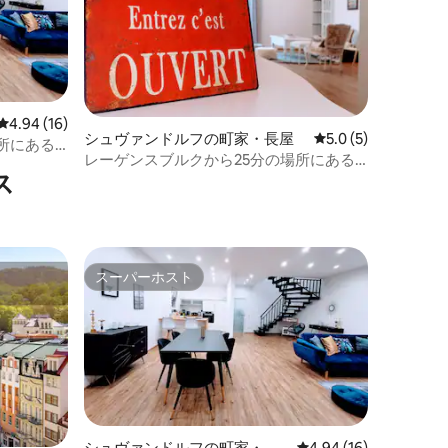
レビュー16件、5つ星中4.94つ星の平均評価
4.94 (16)
シュヴァンドルフの町家・長屋
レビュー5件、5つ星
5.0 (5)
所にある
レーゲンスブルクから25分の場所にある
ス
最大6名様まで宿泊可能な家1a
スーパーホスト
スーパーホスト
シュヴァンドルフの町家・長
レビュー16件、5つ星
4.94 (16)