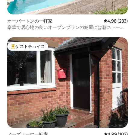
オーバートンの一軒家
レビュー233件
4.98 (233)
豪華で居心地の良いオープンプランの納屋には薪ストーブ
があります
ゲストチョイス
大好評のゲストチョイスです。
ノーズリーの一軒家
レビュー103件
4.99 (103)