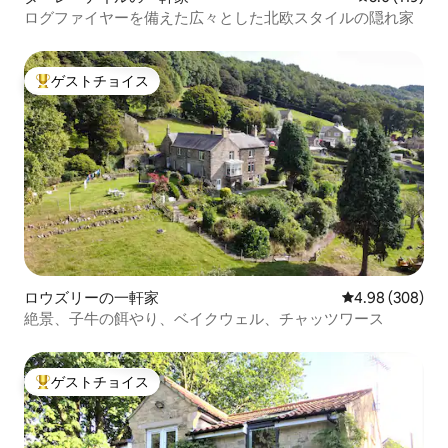
ログファイヤーを備えた広々とした北欧スタイルの隠れ家
ゲストチョイス
大好評のゲストチョイスです。
ロウズリーの一軒家
レビュー308件
4.98 (308)
絶景、子牛の餌やり、ベイクウェル、チャッツワース
ゲストチョイス
大好評のゲストチョイスです。