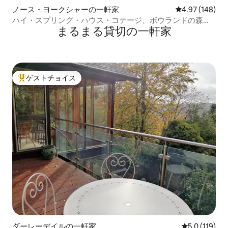
ノース・ヨークシャーの一軒家
レビュー148件
4.97 (148)
ハイ・スプリング・ハウス・コテージ、ボウランドの森、
まるまる貸切の一軒家
AONB
ゲストチョイス
大好評のゲストチョイスです。
ダーレーデイルの一軒家
レビュー119
5.0 (119)