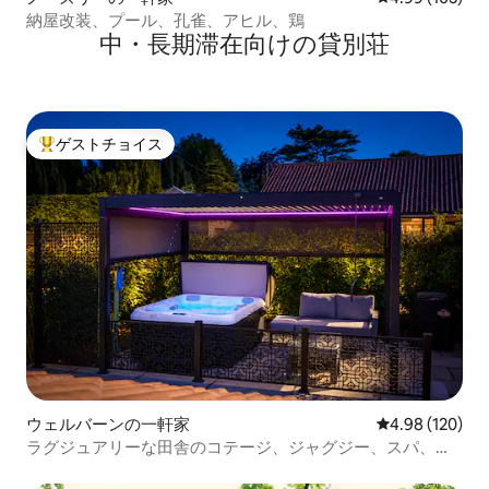
納屋改装、プール、孔雀、アヒル、鶏
中・長期滞在向けの貸別荘
ゲストチョイス
大好評のゲストチョイスです。
ウェルバーンの一軒家
レビュー120件
4.98 (120)
ラグジュアリーな田舎のコテージ、ジャグジー、スパ、隠
れ家 | ヨーク