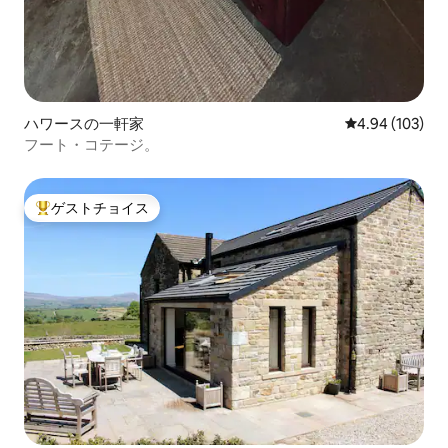
ハワースの一軒家
レビュー103件
4.94 (103)
フート・コテージ。
ゲストチョイス
大好評のゲストチョイスです。