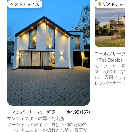
ゲストチョイス
ゲストチョイス
ゲストチョイス
大好評のゲストチ
ヨールグリーブの
「The Stables
ル・ホール。4 ～ 
広々とした一戸建
ス、3,000平方フ
ル。 専用ドライブ
ログバーナー（燃
口、ガーデンドア
段、美しいリビン
斎、大きな寝室3
ド）、バスタブと
しいバスルーム3
ティンパーリーの一軒家
レビュー167件、5つ星中4.95
4.95 (167)
ルベッド1台。 温
マンチェスターの隠れた名所
ーティリティルー
ソーシャルメディア：直接予約のための
ーク家具、素敵な
「マンチェスターの隠れた名所」 豪華な