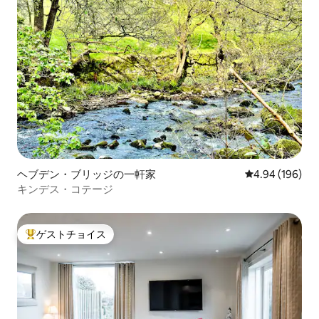
ヘブデン・ブリッジの一軒家
レビュー196件
4.94 (196)
キンデス・コテージ
ゲストチョイス
大好評のゲストチョイスです。