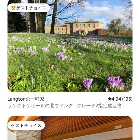
ゲストチョイス
大好評のゲストチョイスです。
Langtonの一軒家
レビュー195件
4.94 (195)
ラングトンホールの北ウィング - グレード2指定建造物
ゲストチョイス
ゲストチョイス