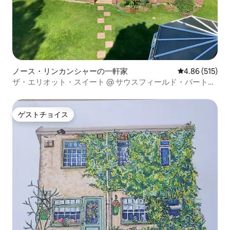
ノース・リンカンシャーの一軒家
レビュー515件
4.86 (515)
ザ・エリオット・スイート @ サウスフィールド・バート
ン・アポン・アンバー
ゲストチョイス
ゲストチョイス