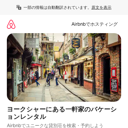
コ
一部の情報は自動翻訳されています。
原文を表示
ン
テ
ン
Airbnbでホスティング
ツ
に
ス
キ
ッ
プ
ヨークシャーにある一軒家のバケーシ
ョンレンタル
Airbnbでユニークな貸別荘を検索・予約しよう