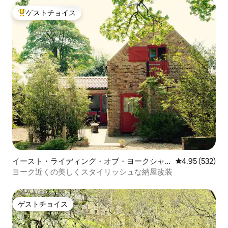
ゲストチョイス
大好評のゲストチョイスです。
イースト・ライディング・オブ・ヨークシャ
レビュー532件
4.95 (532)
ーの一軒家
ヨーク近くの美しくスタイリッシュな納屋改装
ゲストチョイス
ゲストチョイス