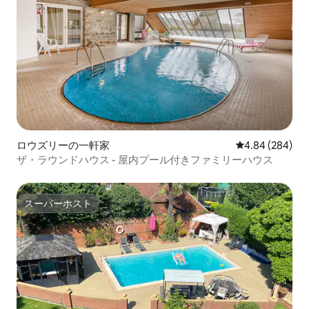
ロウズリーの一軒家
レビュー284件
4.84 (284)
ザ・ラウンドハウス - 屋内プール付きファミリーハウス
スーパーホスト
スーパーホスト