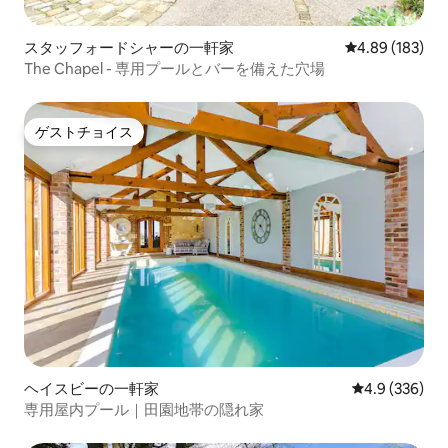
スタッフォードシャーの一軒家
レビュー183件
4.89 (183)
The Chapel - 専用プールとバーを備えた穴場
ゲストチョイス
ゲストチョイス
ヘイスビーの一軒家
レビュー336
4.9 (336)
専用屋内プール｜田園地帯の隠れ家