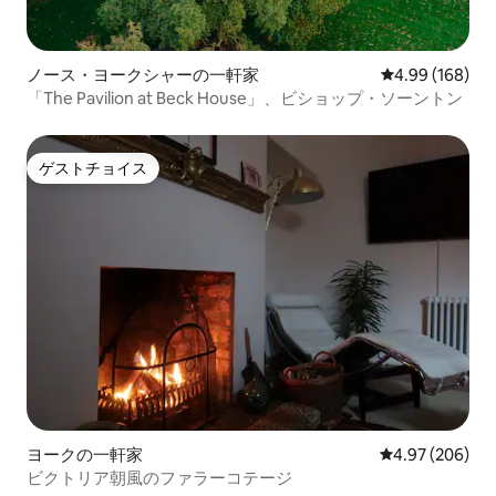
ノース・ヨークシャーの一軒家
レビュー168件
4.99 (168)
「The Pavilion at Beck House」、ビショップ・ソーントン
ゲストチョイス
ゲストチョイス
ヨークの一軒家
レビュー206件
4.97 (206)
ビクトリア朝風のファラーコテージ