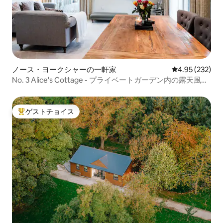
ノース・ヨークシャーの一軒家
レビュー232件
4.95 (232)
No. 3 Alice's Cottage - プライベートガーデン内の露天風
呂・ジャグジー
ゲストチョイス
大好評のゲストチョイスです。