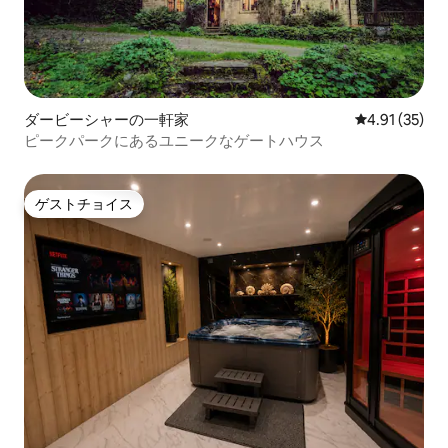
ダービーシャーの一軒家
レビュー35件
4.91 (35)
ピークパークにあるユニークなゲートハウス
ゲストチョイス
ゲストチョイス