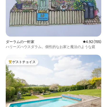
ダーラムの一軒家
レビュー155件
4.92 (155)
ハリーズハウスダラム。個性的なお家と魔法のような庭
ゲストチョイス
大好評のゲストチョイスです。