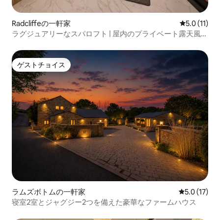
Radcliffeの一軒家
レビュー11
5.0 (11)
ラグジュアリーなスパロフト | 屋内のプライベート露天風呂
とサウナ
ゲストチョイス
ゲストチョイス
ラムズボトムの一軒家
レビュー17
5.0 (17)
寝室2室とジャグジー2つを備えた豪華なファームハウス