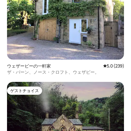
ウェザービーの一軒家
レビュー239
5.0 (239)
ザ・バーン、ノース・クロフト、ウェザビー。
ゲストチョイス
ゲストチョイス