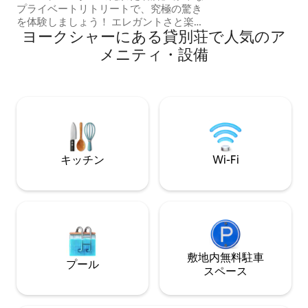
ップル、グループ
プライベートリトリートで、究極の驚き
の散歩道！村には
を体験しましょう！ エレガントさと楽し
ヨークシャーにある貸別荘で人気のア
さが交わる、ゲート付きの素晴らしい宿
泊先で贅沢なひとときをお楽しみくださ
メニティ・設備
い。ホットタブでリラックスしたり、2つ
のスタイリッシュなラウンジのいずれか
で映画の夜を楽しんだり、ゲームルーム
で友達に挑戦したりできます。美しく静
かな環境の中で、洗練されたオープンキ
ッチンで料理を楽しみましょう。到着し
た瞬間から5つ星の体験が始まります。 マ
ンチェスター空港と市内中心部に非常に
キッチン
Wi-Fi
近いです。
敷地内無料駐⁠車
プール
ス⁠ペ⁠ー⁠ス