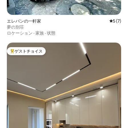
エレバンの一軒家
レビュー
5 (7)
夢の別荘
ロケーション
·
家族
·
状態
ゲストチョイス
大好評のゲストチョイスです。