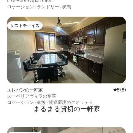
Like Home Apartment
ロケーション
·
ランドリー
·
状態
ゲストチョイス
ゲストチョイス
エレバンの一軒家
レビュー
5 (8)
スーペリアヴィラの別荘
ロケーション
·
家族
·
就寝環境のクオリティ
まるまる貸切の一軒家