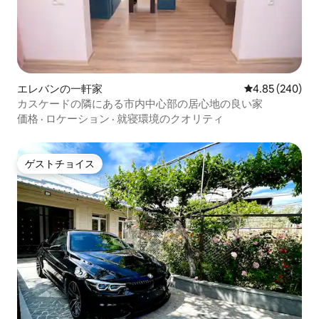
エレバンの一軒家
レビュー240件
4.85 (240)
カスケードの隣にある市内中心部の居心地の良い家
価格
·
ロケーション
·
就寝環境のクオリティ
ゲストチョイス
ゲストチョイス