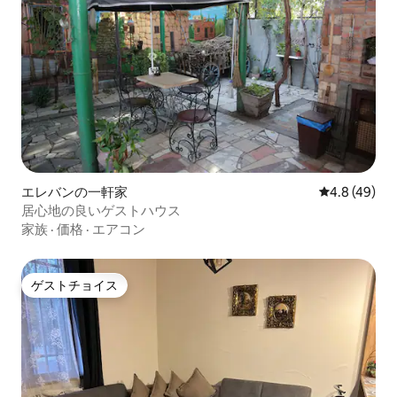
エレバンの一軒家
レビュー49
4.8 (49)
居心地の良いゲストハウス
家族
·
価格
·
エアコン
ゲストチョイス
ゲストチョイス