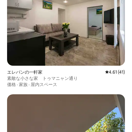
エレバンの一軒家
レビュー41件
4.61 (41)
素敵な小さな家 トゥマニャン通り
価格
·
家族
·
屋内スペース