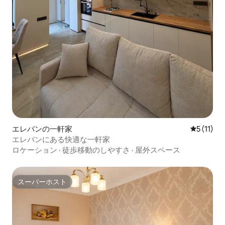
エレバンの一軒家
レビュー1
5 (11)
エレバンにある快適な一軒家
ロケーション
·
徒歩移動のしやすさ
·
屋外スペース
スーパーホスト
スーパーホスト