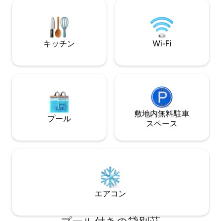
す。
は街を訪れるゲストに最適です。
キッチン
Wi-Fi
敷地内無料駐⁠車
プール
ス⁠ペ⁠ー⁠ス
エアコン