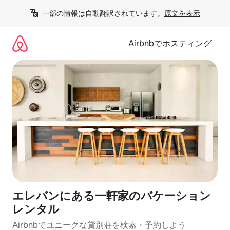
コ
一部の情報は自動翻訳されています。
原文を表示
ン
テ
ン
Airbnbでホスティング
ツ
に
ス
キ
ッ
プ
エレバンにある一軒家のバケーション
レンタル
Airbnbでユニークな貸別荘を検索・予約しよう