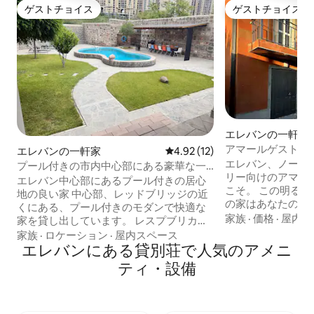
ゲストチョイス
ゲストチョイス
ゲストチョイス
ゲストチョイス
エレバンの一軒家
アマールゲストハ
エレバンの一軒家
レビュー12件、5つ星中4.92
4.92 (12)
エレバン、ノール
プール付きの市内中心部にある豪華な一
リー向けのアマー
軒家
エレバン中心部にあるプール付きの居心
こそ。 この明る
地の良い家 中心部、レッドブリッジの近
の家はあなたの休
くにある、プール付きのモダンで快適な
の家は、ご友人グ
家族
·
価格
·
屋内ス
家を貸し出しています。 レスプブリカ広
です。 広々とし
場まで徒歩わずか15分。 • 明るく広々とし
家族
·
ロケーション
·
屋内スペース
ダイニングルーム
たお部屋 • 設備の整ったキッチン • ラウン
エレバンにある貸別荘で人気のアメニ
しみいただけます。 エレブニ要塞博
ジエリアとテラス • プール • Wi-Fi、エア
ティ・設備
とエレブニモール
コン、快適な滞在のためのすべての設備
し、徒歩10分です
📍絶好のロケーション： エレバンの市内
内中心部まで徒歩7
中心部、レストラン、ショップ、観光ス
は無料駐車場、広
ポット。 家族旅行、友人グループ、また