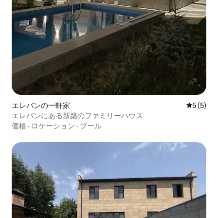
エレバンの一軒家
レビュー
5 (5)
エレバンにある新築のファミリーハウス
価格
·
ロケーション
·
プール