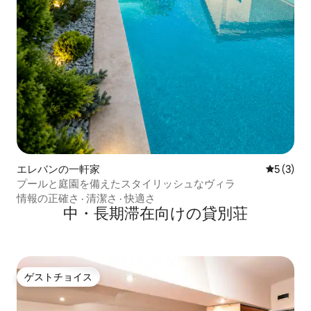
エレバンの一軒家
レビュー
5 (3)
プールと庭園を備えたスタイリッシュなヴィラ
情報の正確さ
·
清潔さ
·
快適さ
中・長期滞在向けの貸別荘
ゲストチョイス
ゲストチョイス