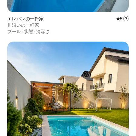
エレバンの一軒家
レビュー
5 (3)
川沿いの一軒家
プール
·
状態
·
清潔さ