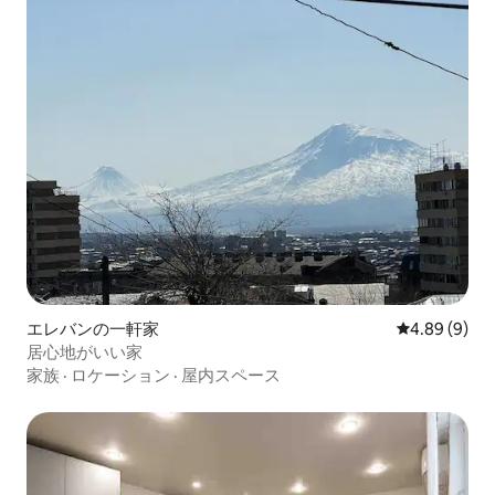
エレバンの一軒家
レビュー9件
4.89 (9)
居心地がいい家
家族
·
ロケーション
·
屋内スペース