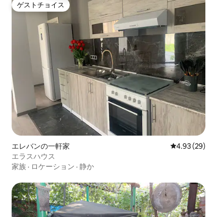
ゲストチョイス
ゲストチョイス
エレバンの一軒家
レビュー29件
4.93 (29)
エラスハウス
家族
·
ロケーション
·
静か