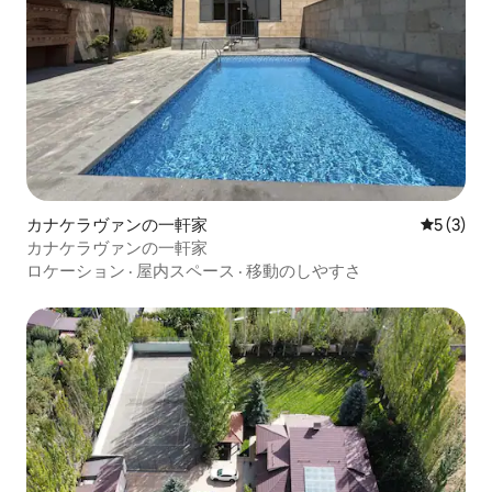
カナケラヴァンの一軒家
レビュー
5 (3)
カナケラヴァンの一軒家
ロケーション
·
屋内スペース
·
移動のしやすさ