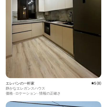
エレバンの一軒家
レビュー
5 (8)
静かなエレガンスハウス
価格
·
ロケーション
·
情報の正確さ