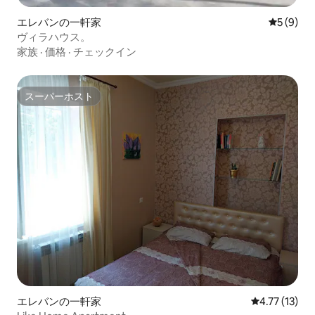
エレバンの一軒家
レビュー
5 (9)
ヴィラハウス。
家族
·
価格
·
チェックイン
スーパーホスト
スーパーホスト
エレバンの一軒家
レビュー13件
4.77 (13)