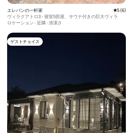
エレバンの一軒家
レビュー
5 (6)
ヴィラクアトロ3 - 寝室5部屋、サウナ付きの巨大ヴィラ
ロケーション
·
近隣
·
清潔さ
ゲストチョイス
ゲストチョイス