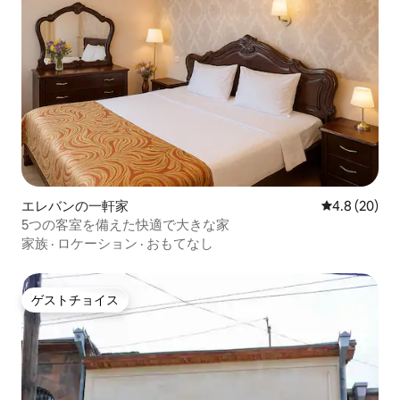
エレバンの一軒家
レビュー20
4.8 (20)
5つの客室を備えた快適で大きな家
家族
·
ロケーション
·
おもてなし
ゲストチョイス
ゲストチョイス