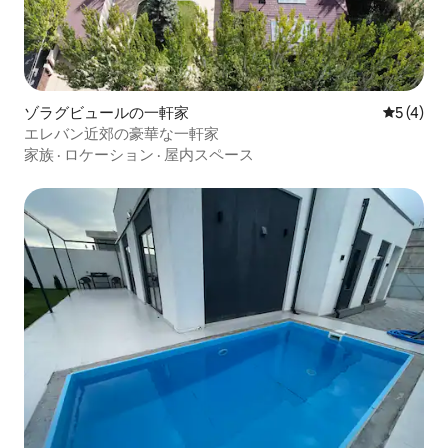
ゾラグビュールの一軒家
レビュー
5 (4)
エレバン近郊の豪華な一軒家
家族
·
ロケーション
·
屋内スペース