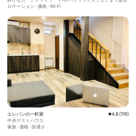
ロケーション
·
価格
·
Wi-Fi
エレバンの一軒家
レビュー119
4.8 (119)
中央ゲストハウス
家族
·
価格
·
快適さ