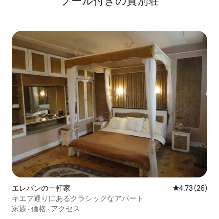
プール付きの貸別荘
エレバンの一軒家
レビュー26件
4.73 (26)
キエフ通りにあるクラシックなアパート
家族
·
価格
·
アクセス