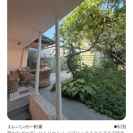
エレバンの一軒家
レビュー
5 (3)
静かなガーデンリトリート•レパブリックスクエアまで徒歩