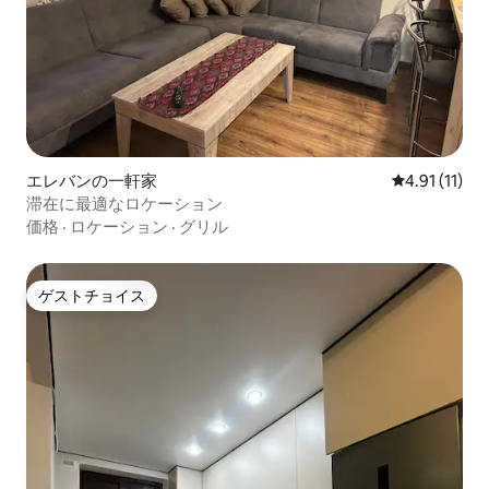
エレバンの一軒家
レビュー11件
4.91 (11)
滞在に最適なロケーション
価格
·
ロケーション
·
グリル
ゲストチョイス
ゲストチョイス