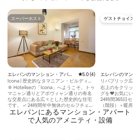
スーパーホスト
ゲストチョイス
スーパーホスト
ゲストチョイス
エレバンのマンション・アパー
レビュー4件、5つ星中5.0
5.0 (4)
エレバンのマンシ
ト
ート
Icona | 歴史的なタマニアン・ビルディン
リパブリック広場
グ
ュ｜セルフチェッ
☆ Hoteliseの「Icona」へようこそ。トゥ
右上のをクリック
マニャン通りとアボヴィャン通りの有名
グを♥お気にいりに
な交差点にある広々とした歴史的な住宅
24時間365日セルフ
です。 ✓ 24時間年中無休のセルフチェッ
（階段） ◦ 暖房と
エレバンにあるマンション・アパート
クイン ✓ タマニャンの象徴的な石造りの
されたばかり ◦ ス
建物 ✓ 5階建ての2階、階段を上る必要が
「このお家は必ず
で人気のアメニティ・設備
あります。 ✓ 68平方メートル ✓ 160x200
設備の◦整ったキッ
のキングサイズベッド ✓ ソファベッド ✓
潔なリネンとタオル
バスルーム2室 ✓ エアコン2台 ✓ 高速Wi-
ジュアリー・ホテルの