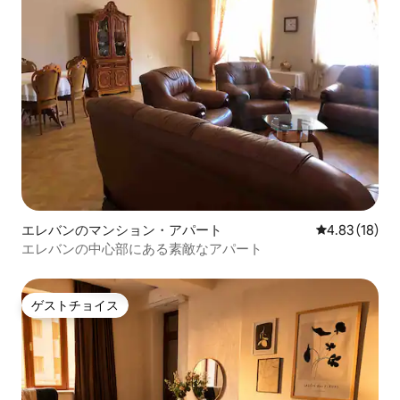
エレバンのマンション・アパート
レビュー18件
4.83 (18)
エレバンの中心部にある素敵なアパート
ゲストチョイス
ゲストチョイス