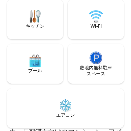
Fi（最大200 Mbps） ✓ 仕事専用のワーク
平方メートル マ
スペース ✓ フレンチバルコニー ✓ 設備の
リパブリック広場
充実したキッチン ✓ 洗濯機 ✓ スマートテ
く、安全で、最も
レビ ✓ 清潔なリネン類と柔らかいタオル
レバンには有名な
✓ ご到着時の豪華なトイレタリーアメニ
テンがあります。
キッチン
Wi-Fi
ティ ♥ Hoteliseでは、滞在ごとに思い出
を作り上げています。
敷地内無料駐⁠車
プール
ス⁠ペ⁠ー⁠ス
エアコン