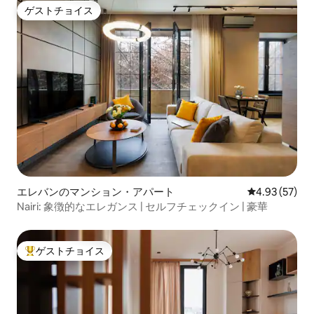
ゲストチョイス
ゲストチョイス
エレバンのマンション・アパート
レビュー57件
4.93 (57)
Nairi: 象徴的なエレガンス | セルフチェックイン | 豪華
ゲストチョイス
大好評のゲストチョイスです。