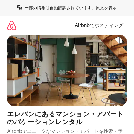
コ
一部の情報は自動翻訳されています。
原文を表示
ン
テ
ン
Airbnbでホスティング
ツ
に
ス
キ
ッ
プ
エレバンにあるマンション・アパート
のバケーションレンタル
Airbnbでユニークなマンション・アパートを検索・予