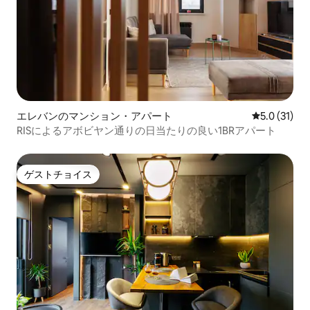
エレバンのマンション・アパート
レビュー31
5.0 (31)
RISによるアボビヤン通りの日当たりの良い1BRアパート
ゲストチョイス
ゲストチョイス