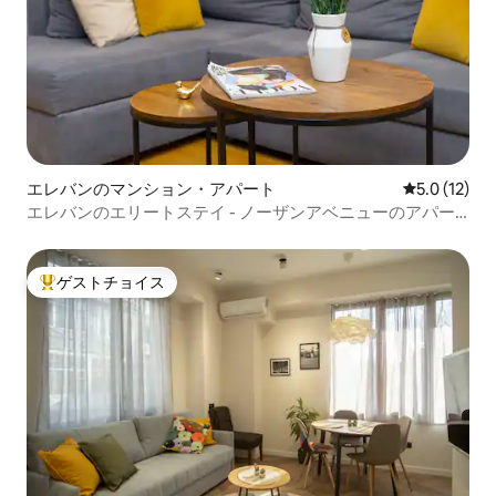
エレバンのマンション・アパート
レビュー12
5.0 (12)
エレバンのエリートステイ - ノーザンアベニューのアパー
ト
ゲストチョイス
大好評のゲストチョイスです。