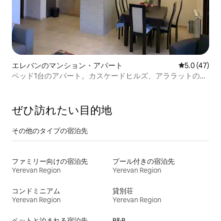
エレバンのマンション・アパート
レビュー47
5.0 (47)
ベッド1台のアパート。カスケードヒルズ、アララットの眺
望。まるまる貸切。
ぜひ訪⁠れ⁠た⁠い目⁠的⁠地
その他のタ⁠イ⁠プ⁠の宿⁠泊⁠先
ファミリー向けの宿泊先
プール付きの宿泊先
Yerevan Region
Yerevan Region
コンドミニアム
貸別荘
Yerevan Region
Yerevan Region
ペットと泊まれる宿泊先
B&B