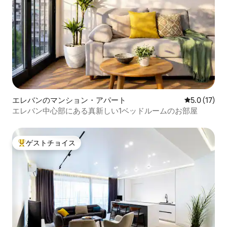
エレバンのマンション・アパート
レビュー17
5.0 (17)
エレバン中心部にある真新しい1ベッドルームのお部屋
ゲストチョイス
大好評のゲストチョイスです。