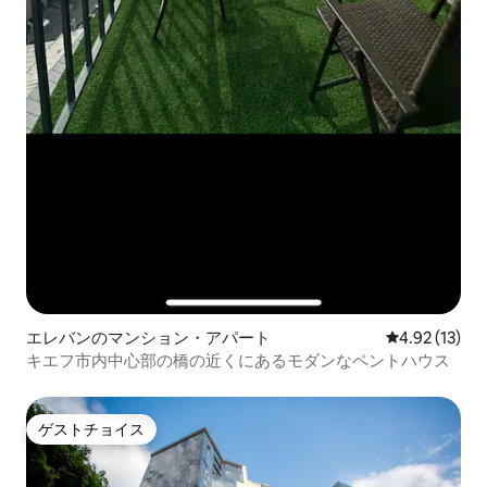
エレバンのマンション・アパート
レビュー13件
4.92 (13)
キエフ市内中心部の橋の近くにあるモダンなペントハウス
ゲストチョイス
ゲストチョイス