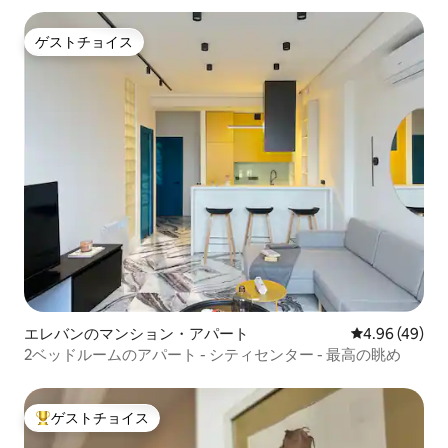
ゲストチョイス
ゲストチョイス
エレバンのマンション・アパート
レビュー49件
4.96 (49)
2ベッドルームのアパート - シティセンター - 最高の眺め
ゲストチョイス
大好評のゲストチョイスです。