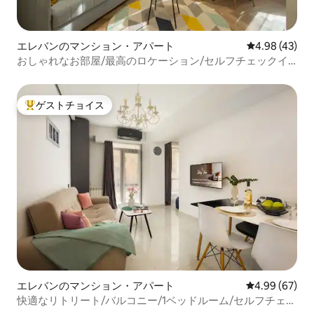
エレバンのマンション・アパート
レビュー43件
4.98 (43)
おしゃれなお部屋/最高のロケーション/セルフチェックイ
ン
ゲストチョイス
大好評のゲストチョイスです。
エレバンのマンション・アパート
レビュー67件
4.99 (67)
快適なリトリート/バルコニー/1ベッドルーム/セルフチェッ
クイン/43-67/1