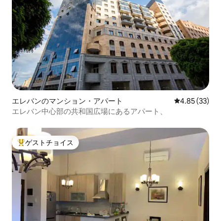
エレバンのマンション・アパート
レビュー33件
4.85 (33)
エレバン中心部の共和国広場にあるアパート、
ゲストチョイス
大好評のゲストチョイスです。