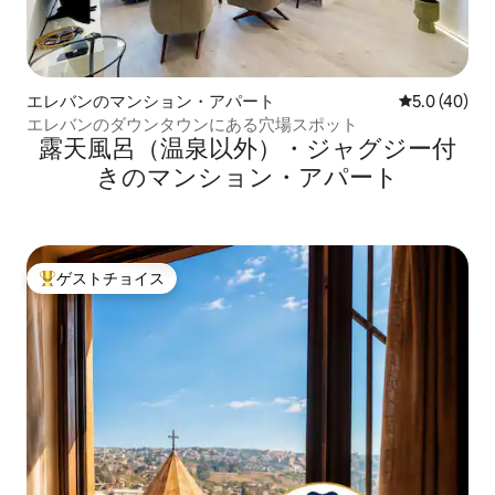
エレバンのマンション・アパート
レビュー40
5.0 (40)
エレバンのダウンタウンにある穴場スポット
露天風呂（温泉以外）・ジャグジー付
きのマンション・アパート
ゲストチョイス
大好評のゲストチョイスです。