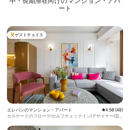
中・長期滞在向けのマンション・アパ
ート
ゲストチョイス
大好評のゲストチョイスです。
エレバンのマンション・アパート
レビュー48件
4.98 (48)
カスケードのフローラ|セルフチェックイン|デザイナー|芸
術的