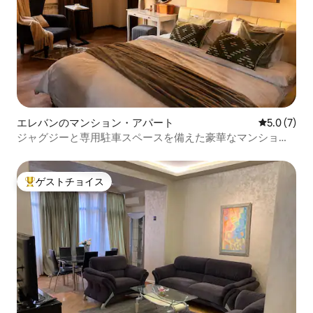
エレバンのマンション・アパート
レビュー7
5.0 (7)
ジャグジーと専用駐車スペースを備えた豪華なマンショ
ン・アパート
ゲストチョイス
大好評のゲストチョイスです。