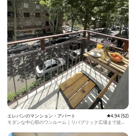
エレバンのマンション・アパート
レビュー52件
4.94 (52)
モダンな中心部のワンルーム｜リパブリック広場まで徒歩4
分