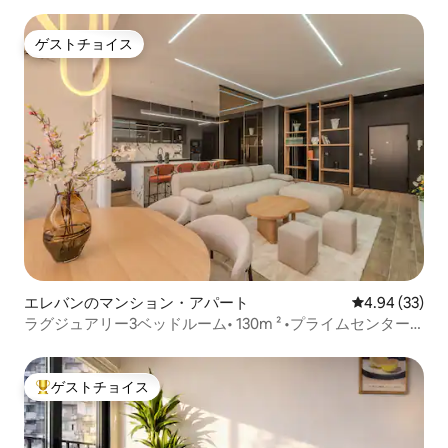
ゲストチョイス
ゲストチョイス
エレバンのマンション・アパート
レビュー33件
4.94 (33)
ラグジュアリー3ベッドルーム• 130m ² •プライムセンター•
バルコニー
ゲストチョイス
大好評のゲストチョイスです。