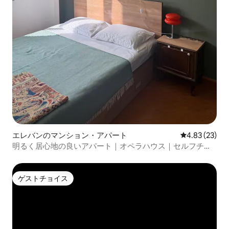
エレバンのマンション・アパート
レビュー23件
4.83 (23)
明るく居心地の良いアパート｜オペラハウス｜セルフチェ
ックイン
ゲストチョイス
ゲストチョイス