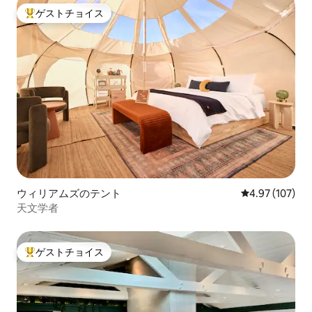
ゲストチョイス
大好評のゲストチョイスです。
ウィリアムズのテント
レビュー107件
4.97 (107)
天文学者
ゲストチョイス
大好評のゲストチョイスです。