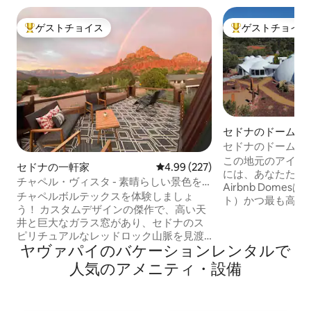
ゲストチョイス
ゲストチョイス
大好評のゲストチョイスです。
大好評のゲストチ
セドナのドームハ
セドナのドームハ
ーク、エクストリー
この地元のアイコ
セドナの一軒家
レビュー227件、5つ星中4.99
4.99 (227)
には、あなたたち
チャペル・ヴィスタ - 素晴らしい景色を
Airbnb Dome
楽しめる建築の宝石
チャペルボルテックスを体験しましょ
ト）かつ最も高い（
う！ カスタムデザインの傑作で、高い天
のドームで、合計面
井と巨大なガラス窓があり、セドナのス
ト以上です。 石
ピリチュアルなレッドロック山脈を見渡
き、日の出と夕日
ヤヴァパイのバケーションレンタルで
すことができます。 新しく改装された3寝
炉、凹型ソファ、
室/3バスルームの休暇先は、ドラマチッ
人気のアメニティ・設備
たグレートドーム
クなリビングルーム、シェフ仕様のキッ
さい。 8インチの
チン、ダイニングルーム、オフィス、ロ
ームのスイート、
マンチックなマスタースイート2室を備え
階段でゆっくりと