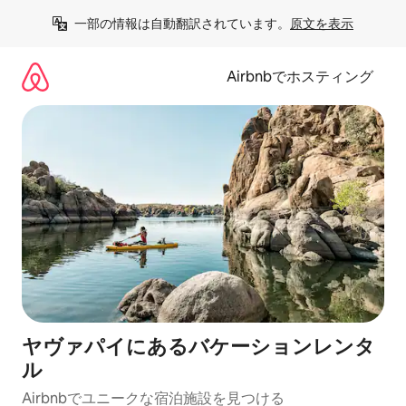
コ
一部の情報は自動翻訳されています。
原文を表示
ン
テ
ン
Airbnbでホスティング
ツ
に
ス
キ
ッ
プ
ヤヴァパイにあるバケーションレンタ
ル
Airbnbでユニークな宿泊施設を見つける