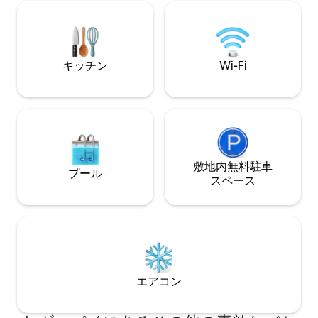
ています。 1つは、芝生、ホットタブ、バ
チンまたは中庭の
ーベキュー、リラックスできる噴水/池を
を。星空を眺めな
備えた美しい景観の裏庭に面していま
ょう。TPT#212633
す。 円形の階段は、プライベートロフト
スイートと大きな星空観測デッキにつな
キッチン
Wi-Fi
がります。 玄関からすぐにハイキングが
できます！
敷地内無料駐⁠車
プール
ス⁠ペ⁠ー⁠ス
エアコン