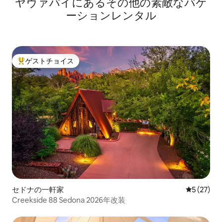
ヤヴァパイにあるその他の素敵なバケ
ーションレンタル
ゲストチョイス
大好評のゲストチョイスです。
セドナの一軒家
レビュー2
5 (27)
Creekside 88 Sedona 2026年改装