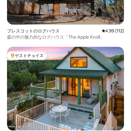
プレスコットのログハウス
レビュー112件
4.99 (112)
森の中の魅力的なログハウス「The Apple Knoll」
ゲストチョイス
大好評のゲストチョイスです。