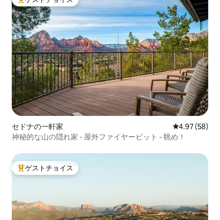
大好評のゲストチョイスです。
セドナの一軒家
レビュー58件
4.97 (58)
神秘的な山の隠れ家 - 屋外ファイヤーピット - 眺め！
ゲストチョイス
大好評のゲストチョイスです。