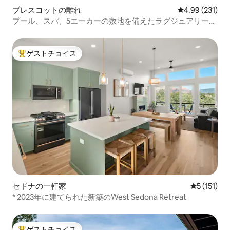
プレスコットの離れ
レビュー231件
4.99 (231)
プール、スパ、5エーカーの敷地を備えたラグジュアリーキ
ャビン | マウンテンビュー
ゲストチョイス
大好評のゲストチョイスです。
セドナの一軒家
レビュー1
5 (151)
* 2023年に建てられた新築のWest Sedona Retreat
ゲストチョイス