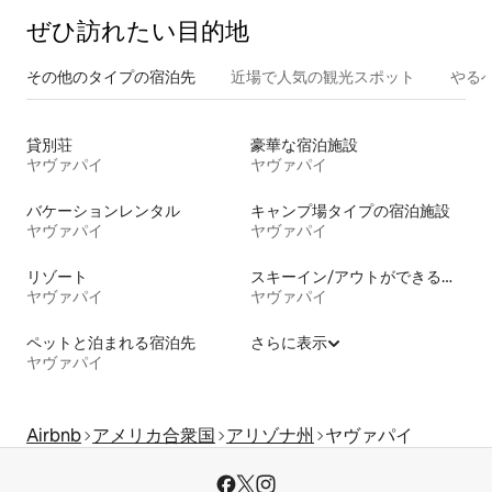
ぜひ訪⁠れ⁠た⁠い目⁠的⁠地
その他のタ⁠イ⁠プ⁠の宿⁠泊⁠先
近場で人気の観光スポット
やる
貸別荘
豪華な宿泊施設
ヤヴァパイ
ヤヴァパイ
バケーションレンタル
キャンプ場タイプの宿泊施設
ヤヴァパイ
ヤヴァパイ
リゾート
スキーイン/アウトができる宿泊先
ヤヴァパイ
ヤヴァパイ
ペットと泊まれる宿泊先
さらに表示
ヤヴァパイ
Airbnb
アメリカ合衆国
アリゾナ州
ヤヴァパイ