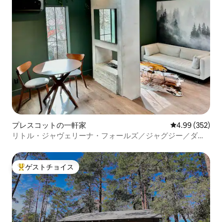
プレスコットの一軒家
レビュー352件
4.99 (352)
リトル・ジャヴェリーナ・フォールズ／ジャグジー／ダウ
ンタウンまで徒歩
ゲストチョイス
大好評のゲストチョイスです。