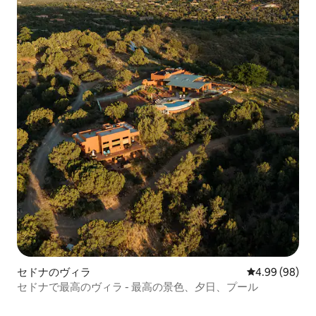
セドナのヴィラ
レビュー98件
4.99 (98)
セドナで最高のヴィラ - 最高の景色、夕日、プール