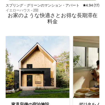
スプリング・グリーンのマンション・アパート
レビュー17件
4.94 (17)
イエローハウス - 2階
お家のような快⁠適⁠さ⁠とお⁠得⁠な長⁠期⁠滞⁠在
料⁠金
家具完備の宿⁠泊⁠施⁠設
デジタルノマド