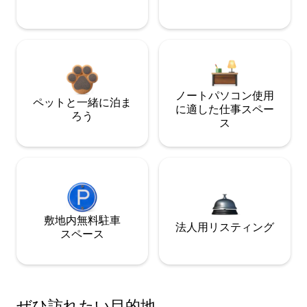
ノートパソコン使用
ペットと一緒に泊ま
に適した仕事スペー
ろう
ス
敷地内無料駐⁠車
法人用リスティング
ス⁠ペ⁠ー⁠ス
ぜひ訪⁠れ⁠た⁠い目⁠的⁠地