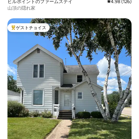
ヒルポイントのファームステイ
レビュー126件
4.98 (126)
山頂の隠れ家
ゲストチョイス
大好評のゲストチョイスです。