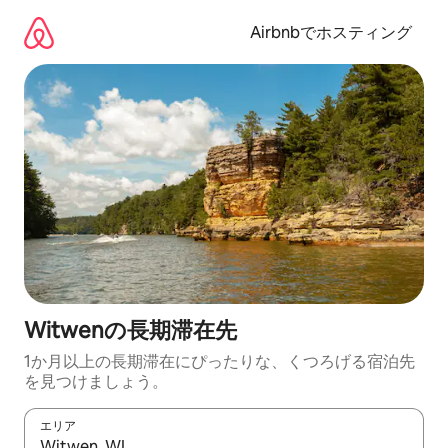
コ
ン
Airbnbでホスティング
テ
ン
ツ
に
ス
キ
ッ
プ
Witwenの長期滞在先
1か月以上の長期滞在にぴったりな、くつろげる宿泊先
を見つけましょう。
エリア
検索結果が表示されたら、上下の矢印キーを使って移動するか、