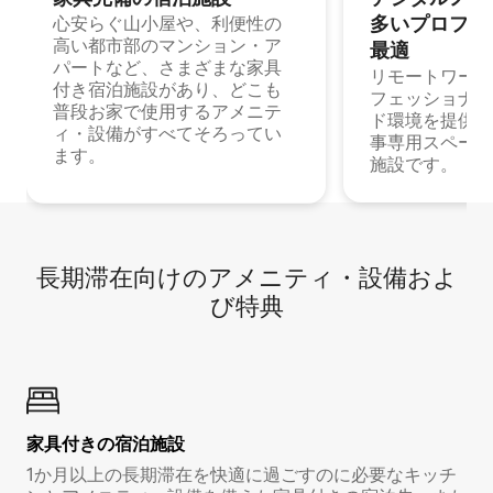
多⁠いプ⁠ロ⁠フ⁠ェ⁠
心安らぐ山小屋や、利便性の
高い都市部のマンション・ア
最⁠適
パートなど、さまざまな家具
リモートワーク
付き宿泊施設があり、どこも
フェッショナル
普段お家で使用するアメニテ
ド環境を提供する
ィ・設備がすべてそろってい
事専用スペース
ます。
施設です。
長期滞在向け⁠のア⁠メ⁠ニ⁠テ⁠ィ⁠・設⁠備⁠およ
び特⁠典
家具付き⁠の宿⁠泊⁠施⁠設
1か月以上の長期滞在を快適に過ごすのに必要なキッチ