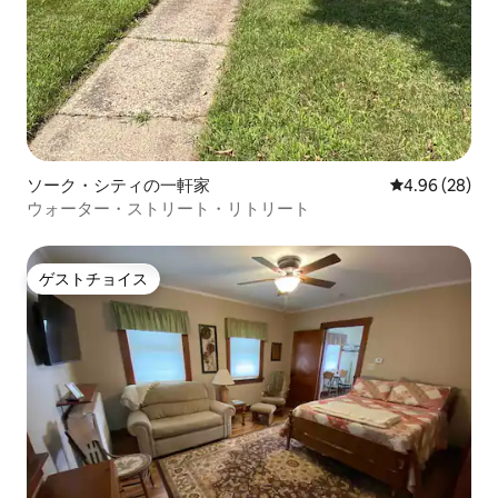
ソーク・シティの一軒家
レビュー28件
4.96 (28)
ウォーター・ストリート・リトリート
ゲストチョイス
ゲストチョイス