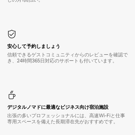
安心して予約しましょう
信頼できるゲストコミュニティからのレビューを確認で
き、24時間365日対応のサポートも付いています。
デジタルノマド⁠に最⁠適⁠なビ⁠ジ⁠ネ⁠ス⁠向⁠け宿⁠泊⁠施⁠設
出張の多いプロフェッショナルには、高速Wi-Fiと仕事
専用スペースを備えた長期滞在先がおすすめです。