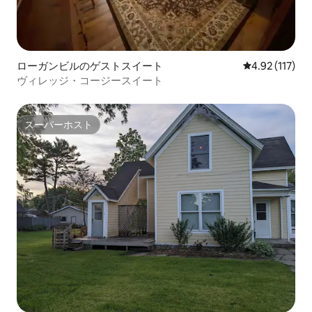
ローガンビルのゲストスイート
レビュー117
4.92 (117)
ヴィレッジ・コージースイート
スーパーホスト
スーパーホスト