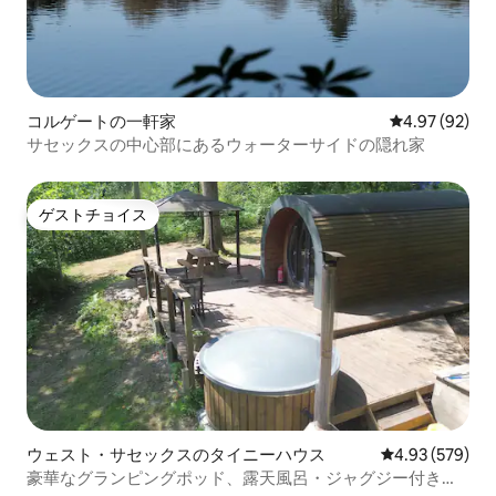
コルゲートの一軒家
レビュー92件
4.97 (92)
サセックスの中心部にあるウォーターサイドの隠れ家
ゲストチョイス
ゲストチョイス
ウェスト・サセックスのタイニーハウス
レビュー579件
4.93 (579)
豪華なグランピングポッド、露天風呂・ジャグジー付き、