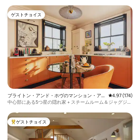
池のほとりにある貸切（プライベート）
ゲストチョイス
ゲストチョイス
ブライトン・アンド・ホヴのマンション・アパ
レビュー174件
4.97 (174)
ート
中心部にある5つ星の隠れ家 + スチームルーム＆ジャグジー
スパ！
ゲストチョイス
大好評のゲストチョイスです。