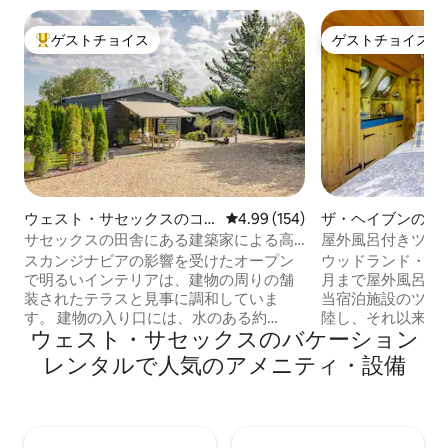
ゲストチョイス
ゲストチョイス
大好評のゲストチョイスです。
ゲストチョイス
ウェスト・サセックスのコ
レビュー154件、5つ星中4.99
4.99 (154)
ザ・ヘイブンのド
テージ
ス
サセックスの田舎にある建築家による高
屋外風呂付きツェッ
級な干し草納屋の改装
スカンジナビアの影響を受けたオープン
ウッドランド・ツェ
で明るいインテリアは、建物の周りの舗
月まで屋外風呂を
装されたテラスと見事に調和していま
当宿泊施設のツェッ
す。 建物の入り口には、水のある約
陸し、それ以来、
ウェスト・サセックスのバケーション
70cmの深さの装飾池があり、ネトルフィ
れてロマンチック
ールズの静かでリラックスした雰囲気を
んだ休暇を過ごす
レンタルで人気のアメニティ・設備
演出しています。 ホストのMichaelさんと
となっています。 Woo
Tobyさん、そして彼らの犬Heidiさんは、
は、すべてのカッ
50m先にある納屋を改装した家に住んで
設での滞在をお楽
おり、ご滞在中に必要なものがあればお
にアピールするため、元