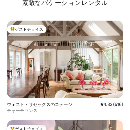
素敵なバケーションレンタル
ゲストチョイス
大好評のゲストチョイスです。
ウェスト・サセックスのコテージ
レビュー616件
4.82 (616)
チャーチランズ
ゲストチョイス