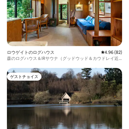
ロウゲイトのログハウス
レビュー82件
4.96 (82)
森のログハウス＆IRサウナ（グッドウッド＆カウドレイ近
郊）
ゲストチョイス
ゲストチョイス