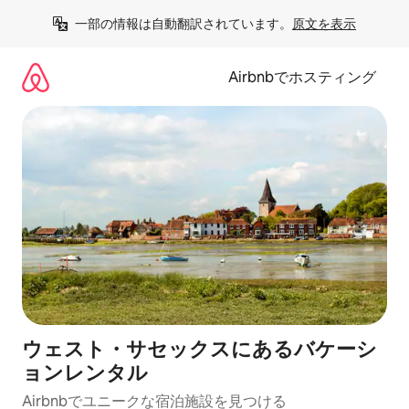
コ
一部の情報は自動翻訳されています。
原文を表示
ン
テ
ン
Airbnbでホスティング
ツ
に
ス
キ
ッ
プ
ウェスト・サセックスにあるバケーシ
ョンレンタル
Airbnbでユニークな宿泊施設を見つける