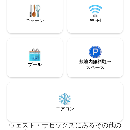
手伝いいたします。 Instagramでフォロ
は異なる内装デザ
ーしてください@Nettlefields; Michaelは
こちらの宿泊施設
@michaelkopinski、Tobyは@tobschuで
トがなく、携帯電
す。 ネットルフィールズは1エーカーの庭
きません。 建築
キッチン
Wi-Fi
園に囲まれています。 近くにはパブ、庭
ムズが設計しまし
園、新しいスパを備えたホテルにつなが
るいくつかの歩道があります。 近くのホ
ーシャムは、かわいいイギリスのマーケ
ットタウンに期待されるすべてのものを
提供しています。 ブライトンまで車で20
分です。 宿泊施設はサセックスの田舎に
あるため、車をお持ちになるのが一番で
敷地内無料駐⁠車
プール
す。 ただし、LeonardsleeやSouth
ス⁠ペ⁠ー⁠ス
Lodgeなどの会場までは徒歩またはタク
シーで5分程度で簡単に行くことができま
す。
エアコン
ウェスト・サセックスにあるその他の