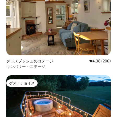
クロスブッシュのコテージ
レビュー200件
4.98 (200)
キンバリー・コテージ
ゲストチョイス
ゲストチョイス