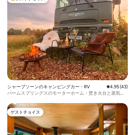
大好評のゲストチョイスです。
シャープソーンのキャンピングカー・RV
レビュー43件
4.95 (43)
パームスプリングスのモーターホーム・焚き火台と蒸気機
関車
ゲストチョイス
ゲストチョイス