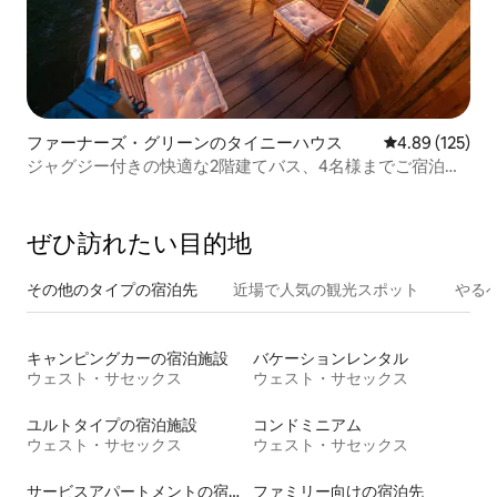
ファーナーズ・グリーンのタイニーハウス
レビュー125件
4.89 (125)
ジャグジー付きの快適な2階建てバス、4名様までご宿泊い
ただけます
ぜひ訪⁠れ⁠た⁠い目⁠的⁠地
その他のタ⁠イ⁠プ⁠の宿⁠泊⁠先
近場で人気の観光スポット
やる
キャンピングカーの宿泊施設
バケーションレンタル
ウェスト・サセックス
ウェスト・サセックス
ユルトタイプの宿泊施設
コンドミニアム
ウェスト・サセックス
ウェスト・サセックス
サービスアパートメントの宿泊施設
ファミリー向けの宿泊先