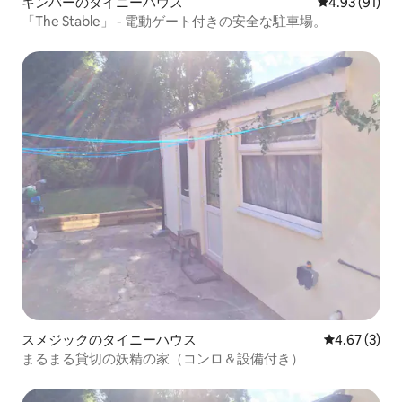
キンバーのタイニーハウス
レビュー91件
4.93 (91)
「The Stable」 - 電動ゲート付きの安全な駐車場。
スメジックのタイニーハウス
レビュー3件
4.67 (3)
まるまる貸切の妖精の家（コンロ＆設備付き）