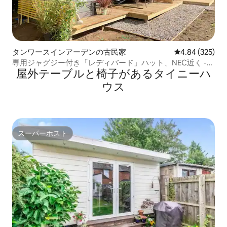
タンワースインアーデンの古民家
レビュー325件
4.84 (325)
専用ジャグジー付き「レディバード」ハット、NEC近く -
屋外テーブルと椅子があるタイニーハ
Wi-Fi
ウス
スーパーホスト
スーパーホスト