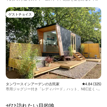
ジー付き
ゲストチョイス
ゲストチョイス
タンワースインアーデンの古民家
レビュー325件
4.84 (325)
専用ジャグジー付き「レディバード」ハット、NEC近く -
Wi-Fi
ぜひ訪⁠れ⁠た⁠い目⁠的⁠地