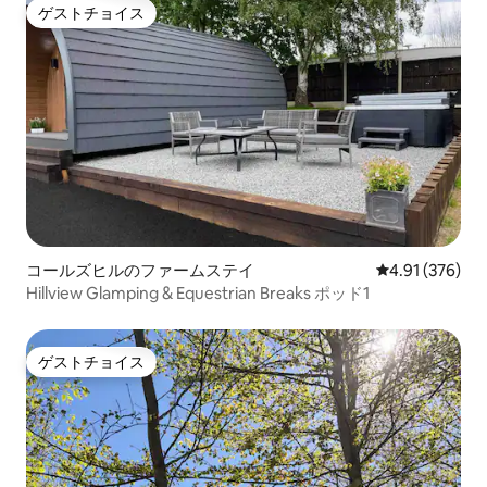
ゲストチョイス
ゲストチョイス
コールズヒルのファームステイ
レビュー376件
4.91 (376)
Hillview Glamping & Equestrian Breaks ポッド1
ゲストチョイス
ゲストチョイス