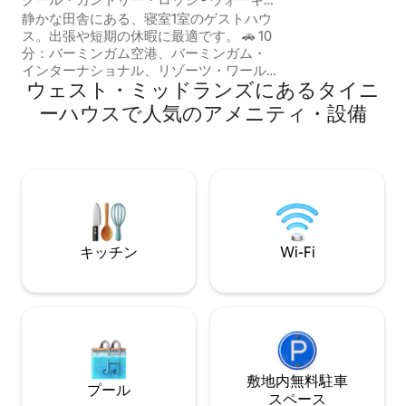
リービューテレビ
ングトレイル／NEC／BHXの近く
静かな田舎にある、寝室1室のゲストハウ
えたラウンジエリア 無料Wi - Fiと無
ス。出張や短期の休暇に最適です。 🚗 10
ウェルカムパック
分：バーミンガム空港、バーミンガム・
ー、紅茶） A 38、A 5、M 42、M 6有料＆
インターナショナル、リゾーツ・ワール
バス路線への素晴
ウェスト・ミッドランズにあるタイニ
ド、NEC 🚶‍♀️‍➡️5～15分：メインの村の中
続
心部とアメニティ・設備、レストラン。
ーハウスで人気のアメニティ・設備
母屋から離れており、オーダーメイドの
キッチン、ダブルベッドルーム、大きな
ウォットルームを含むオープンプランの
リビングスペースがあります。 さらに、
次のものがあります： レジャー用の広い
庭園スペースへのアクセス タワーファン
HTMIケーブル＆ストリーミング用のTV
Fire Stick 専用駐車場 シャワーチェアのレ
キッチン
Wi-Fi
ンタル
敷地内無料駐⁠車
プール
ス⁠ペ⁠ー⁠ス