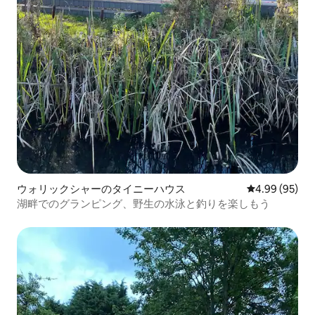
ウォリックシャーのタイニーハウス
レビュー95件
4.99 (95)
湖畔でのグランピング、野生の水泳と釣りを楽しもう