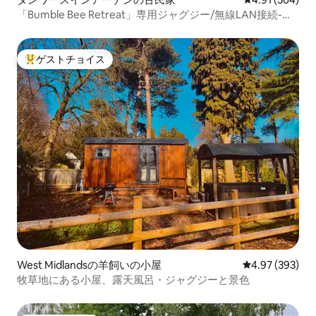
「Bumble Bee Retreat」専用ジャグジー/無線LAN接続-
NEC
ゲストチョイス
大好評のゲストチョイスです。
West Midlandsの羊飼いの小屋
レビュー393件
4.97 (393)
牧草地にある小屋、露天風呂・ジャグジーと景色