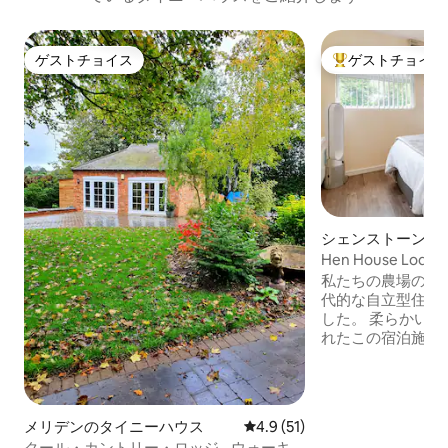
ゲストチョイス
ゲストチョイス
ゲストチョイス
大好評のゲストチ
シェンストーンの
ステイ
Hen House Lodge
私たちの農場の庭
代的な自立型住宅
した。 柔らかいミュートカラーで装飾さ
れたこの宿泊施設
ーム、WCと洗面
ト・シャワールー
ン、ホブ、電子レ
トルを備えた設備
メリデンのタイニーハウス
レビュー51件、5つ星中4.9
4.9 (51)
ナーがあります。 L字型ソファベッド、フ
クール・カントリー・ロッジ - ウォーキ