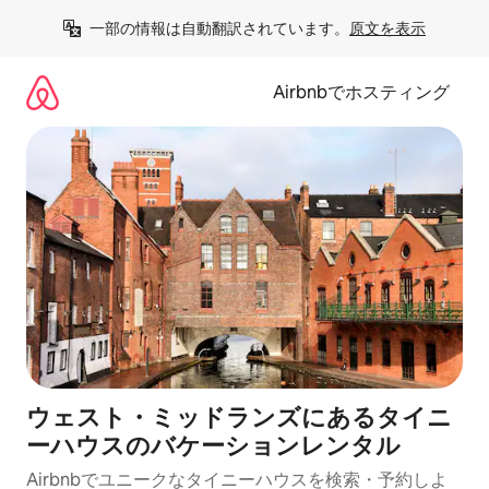
コ
一部の情報は自動翻訳されています。
原文を表示
ン
テ
ン
Airbnbでホスティング
ツ
に
ス
キ
ッ
プ
ウェスト・ミッドランズにあるタイニ
ーハウスのバケーションレンタル
Airbnbでユニークなタイニーハウスを検索・予約しよ