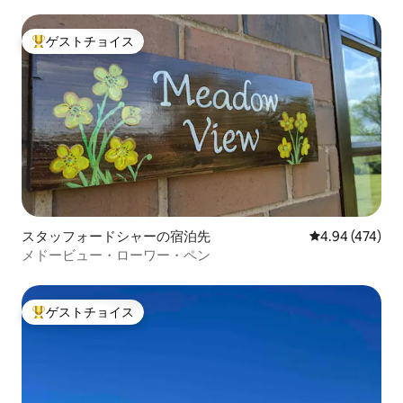
ゲストチョイス
大好評のゲストチョイスです。
スタッフォードシャーの宿泊先
レビュー474件
4.94 (474)
メドービュー・ローワー・ペン
ゲストチョイス
大好評のゲストチョイスです。