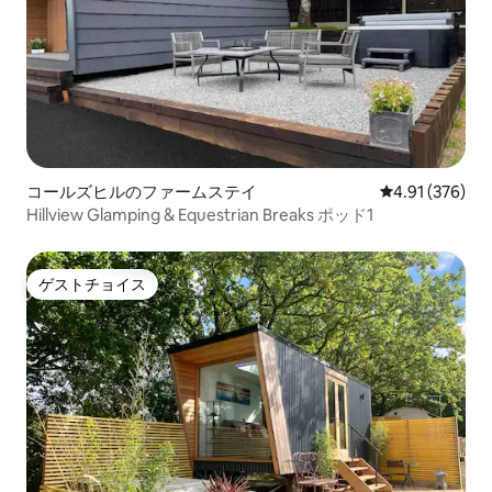
コールズヒルのファームステイ
レビュー376件
4.91 (376)
Hillview Glamping & Equestrian Breaks ポッド1
ゲストチョイス
ゲストチョイス