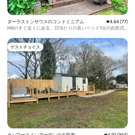
ダーラストンサウスのコンドミニアム
レビュー77件
4.64 (77)
M6のすぐ近くにある、日当たりの良いベッド1台の自炊式
アパート
ゲストチョイス
ゲストチョイス
タンワースインアーデンの古民家
レビュー304件
4.91 (304)