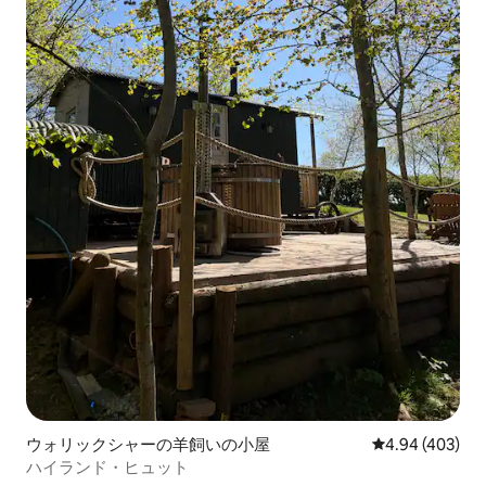
ウォリックシャーの羊飼いの小屋
レビュー403件
4.94 (403)
ハイランド・ヒュット