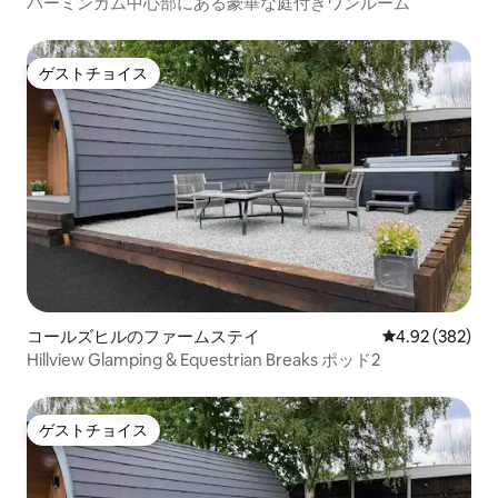
バーミンガム中心部にある豪華な庭付きワンルーム
ゲストチョイス
ゲストチョイス
コールズヒルのファームステイ
レビュー382件
4.92 (382)
Hillview Glamping & Equestrian Breaks ポッド2
ゲストチョイス
ゲストチョイス