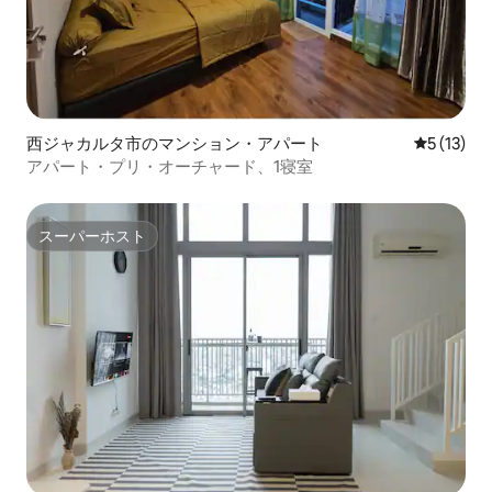
西ジャカルタ市のマンション・アパート
レビュー1
5 (13)
アパート・プリ・オーチャード、1寝室
スーパーホスト
スーパーホスト