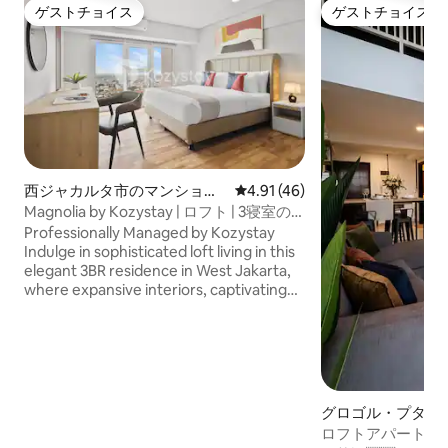
ゲストチョイス
ゲストチョイス
ゲストチョイス
ゲストチョイス
西ジャカルタ市のマンショ
レビュー46件、5つ星中4.91
4.91 (46)
ン・アパート
Magnolia by Kozystay | ロフト | 3寝室の
レジデンス
Professionally Managed by Kozystay
Indulge in sophisticated loft living in this
elegant 3BR residence in West Jakarta,
where expansive interiors, captivating
city views, and a fully equipped kitchen
create a refined urban escape.
AVAILABLE TO GUESTS: + Digital Check-
in + Professionally Cleaned (disinfect) +
Hotel Grade Amenities & Fresh Linens +
Free High-Speed Wi-Fi + Free Netflix
グロゴル・プタム
ンション・アパー
ロフトアパートメント