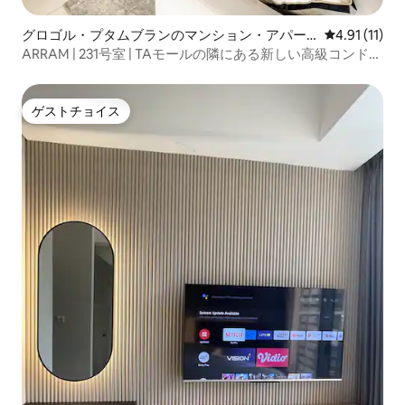
グロゴル・プタムブランのマンション・アパー
レビュー11件
4.91 (11)
ト
ARRAM | 231号室 | TAモールの隣にある新しい高級コンドミ
ニアム！
ゲストチョイス
ゲストチョイス