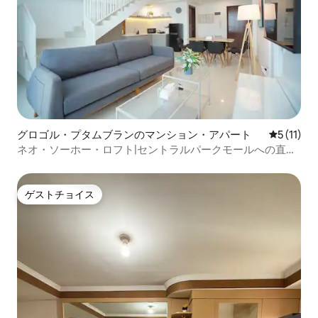
グロゴル・プタムブランのマンション・アパート
レビュー1
5 (11)
ネオ・ソーホー・ロフト|セントラルパークモールへの直通
アクセス
ゲストチョイス
ゲストチョイス