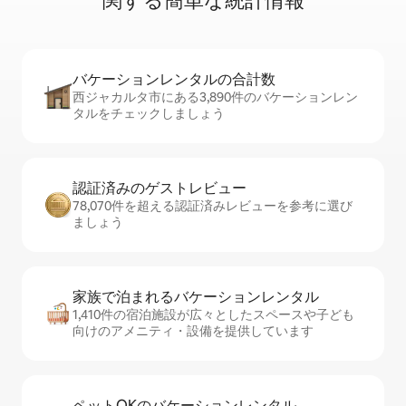
関⁠す⁠る簡⁠単⁠な統⁠計⁠情⁠報
バケーションレ⁠ン⁠タ⁠ル⁠の合⁠計⁠数
西ジャカルタ市にある3,890件のバケーションレン
タルをチェックしましょう
認証済みのゲ⁠ス⁠ト⁠レ⁠ビ⁠ュ⁠ー
78,070件を超える認証済みレビューを参考に選び
ましょう
家族で泊まれるバ⁠ケ⁠ー⁠シ⁠ョ⁠ンレ⁠ン⁠タ⁠ル
1,410件の宿泊施設が広々としたスペースや子ども
向けのアメニティ・設備を提供しています
ペットOKのバ⁠ケ⁠ー⁠シ⁠ョ⁠ンレ⁠ン⁠タ⁠ル