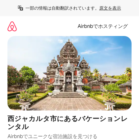
コ
一部の情報は自動翻訳されています。
原文を表示
ン
テ
ン
Airbnbでホスティング
ツ
に
ス
キ
ッ
プ
西ジャカルタ市にあるバケーションレ
ンタル
Airbnbでユニークな宿泊施設を見つける