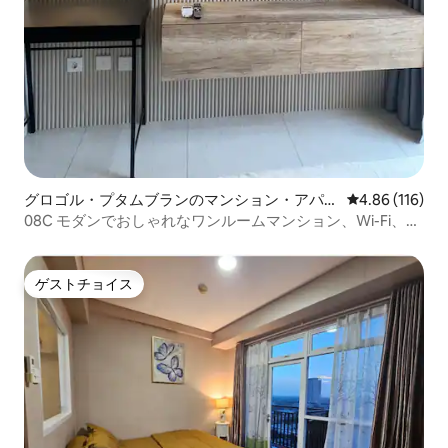
グロゴル・プタムブランのマンション・アパー
レビュー116件
4.86 (116)
ト
08C モダンでおしゃれなワンルームマンション、Wi-Fi、50
インチテレビ
ゲストチョイス
ゲストチョイス