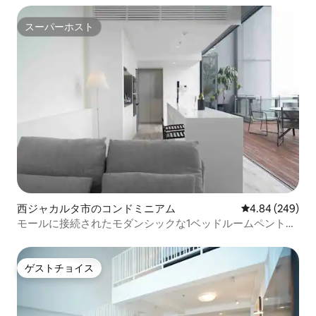
スーパーホスト
スーパーホスト
西ジャカルタ市のコンドミニアム
レビュー249件
4.84 (249)
モールに接続されたモダンシックな1ベッドルームペントハ
ウス
ゲストチョイス
ゲストチョイス