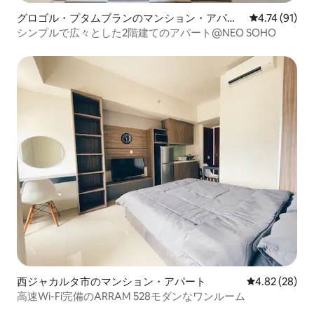
グロゴル・プタムブランのマンション・アパー
レビュー91件
4.74 (91)
ト
シンプルで広々とした2階建てのアパート@NEO SOHO
西ジャカルタ市のマンション・アパート
レビュー28件
4.82 (28)
高速Wi-Fi完備のARRAM 528モダンなワンルーム