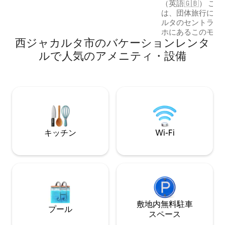
Central Park」
（英語🇬🇧） こちらのおしゃれな宿泊先
は、団体旅行にぴったり
ルタのセントラル
ホにあるこのモダ
西ジャカルタ市のバケーションレンタ
ートで、おしゃれ
さい。 Neosoh
ルで人気のアメニティ・設備
Central Par
（インドネシア🇮🇩） お部屋は
ッシュで、グルー
Neosoho、Central
のモダンな2階建
在をお楽しみください。 T
Neosoho Mall dan
ke Central Park Ma
キッチン
Wi-Fi
敷地内無料駐⁠車
プール
ス⁠ペ⁠ー⁠ス