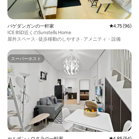
パゲダンガンの一軒家
レビュー96件
4.75 (96)
ICE BSD近くのSunstells Home
屋外スペース
·
徒歩移動のしやすさ
·
アメニティ・設備
スーパーホスト
スーパーホスト
セルポン・ウタラの一軒家
レビュー54件
4.85 (54)