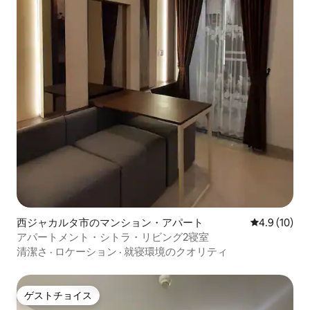
西ジャカルタ市のマンション・アパート
レビュー10
4.9 (10)
アパートメント・シトラ・リビング2寝室
清潔さ
·
ロケーション
·
就寝環境のクオリティ
ゲストチョイス
ゲストチョイス