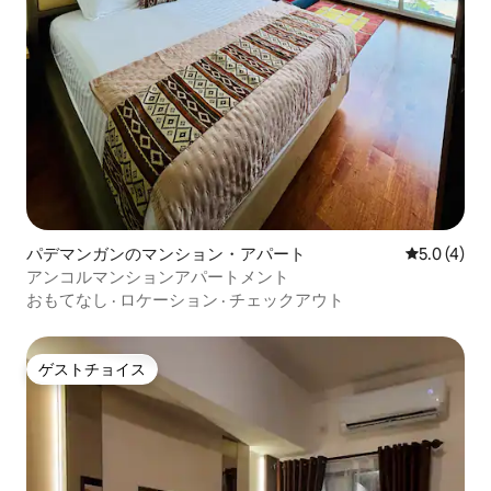
パデマンガンのマンション・アパート
レビュー4
5.0 (4)
アンコルマンションアパートメント
おもてなし
·
ロケーション
·
チェックアウト
ゲストチョイス
ゲストチョイス