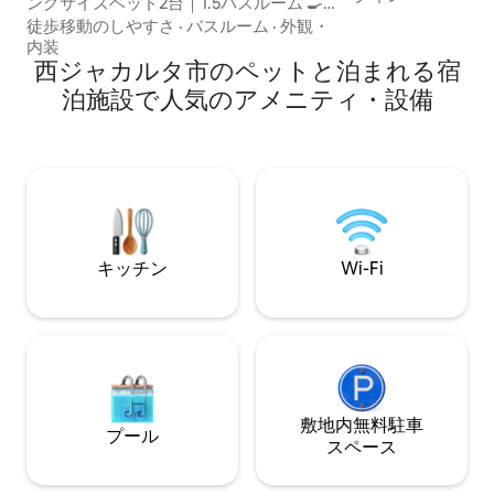
ングサイズベッド2台｜1.5バスルーム 🍳
建ての家、大きな
フルキッチン | 🍿 55インチテレビ | 🚀
徒歩移動のしやすさ
·
バスルーム
·
外観・
天井、自然光。 NETFLIXにログイン済み
100Mbps Wi-Fi 🛁バスタブ+シャワー| 🧺
内装
風通しの良い空間
洗濯機/乾燥機| ❄️全室エアコン 🧳ウォー
西ジャカルタ市のペットと泊まれる宿
ICEイベント前後
クインクローゼット| 🛏キングサイズベッ
泊施設で人気のアメニティ・設備
るのに最適。 スイム・ボラボラ・クラブ
ド ☕無料のコーヒー、紅茶、街の景色を
プール（1人あたりRp40,
楽しめるバルコニー！ 🔐 スマートロッ
Fi、専用オフィスルーム付き
ク、24時間365日セキュリティ、ミニマ
にアニヴァフード
ート＆デリバリー 🏊 ジム、プール、ジャ
ト、スーパーマー
グジー、公園 階段♿️ なし 🐾 ペットと泊ま
れる宿泊先（5kg、トイレトレーニング済
み） 📅 Halimの宿泊先はすぐに予約が入
ります。お急ぎください！ 😊 追記：2名
キッチン
Wi-Fi
様＝寝室1室
敷地内無料駐⁠車
プール
ス⁠ペ⁠ー⁠ス