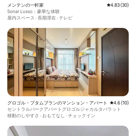
メンテンの一軒家
レビュー30件
4.83 (30)
Sonar Lusso：豪華な体験
屋内スペース
·
長期滞在
·
テレビ
グロゴル・プタムブランのマンション・アパート
レビュー10
4.6 (10)
セントラルパークアパートグロゴルジャカルタバラット
移動のしやすさ
·
おもてなし
·
チェックイン