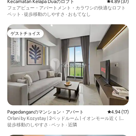
Kecamatan Kelapa Duaのロフト
レビュー37件
4.89 (37)
フェアビュー・アパートメント・カラワシの快適なロフト
ペット
·
徒歩移動のしやすさ
·
おもてなし
ゲストチョイス
ゲストチョイス
Pagedanganのマンション・アパート
レビュー17件
4.94 (17)
Orlani by Kozystay | 2ベッドルーム | イオンモール近く |
BSD
徒歩移動のしやすさ
·
ペット
·
近隣