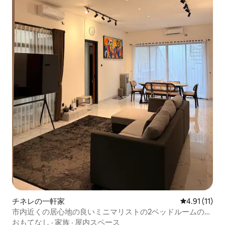
チネレの一軒家
レビュー11件
4.91 (11)
市内近くの居心地の良いミニマリストの2ベッドルームのA-
House
おもてなし
·
家族
·
屋内スペース