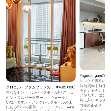
Pagedanganの
シックで明るい4階建
エイターのおすす
24時間年中無休の
グロゴル・プタムブランの
レビュー100件、5つ星中4.89
4.89 (100)
今すぐ予約 おし
マンション・アパート
贅沢なセントラルパークモール[ベストバ
アが充実。 コンテンツクリエイターのお
リュー] 2 BR -97 m 2
セントラルパークモール、ウォーク2
気に入り キッチ
CP2、タマン・アングレックモールの上
機能的な家 ペットOK（事前にお知らせく
情報の正確さ
·
ア
にある97㎡の豪華コンドミニアム。 🛏 キ
ださい） ICEまで9分。居心地の良い4階
クイン