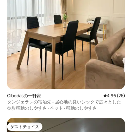
Cibodasの一軒家
レビュー26件
4.96 (26)
タンジェランの宿泊先 - 居心地の良いシックで広々とした
徒歩移動のしやすさ
·
ペット
·
移動のしやすさ
ゲストチョイス
ゲストチョイス