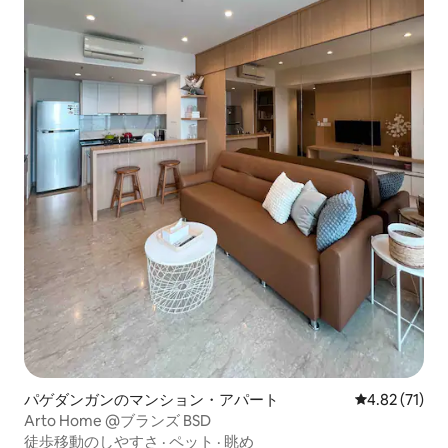
パゲダンガンのマンション・アパート
レビュー71件
4.82 (71)
Arto Home @ブランズ BSD
徒歩移動のしやすさ
·
ペット
·
眺め