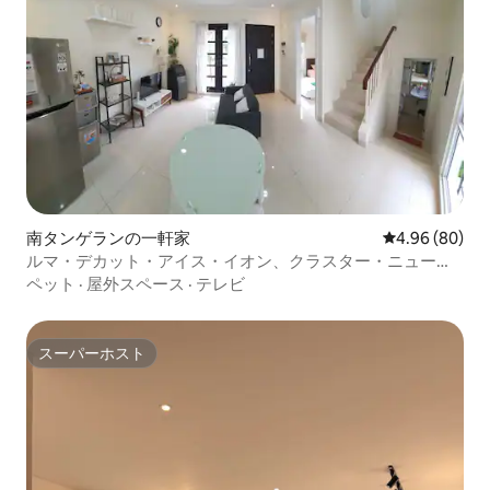
南タンゲランの一軒家
レビュー80件
4.96 (80)
ルマ・デカット・アイス・イオン、クラスター・ニュー・
ヴィヴァシアBSD - 3BR
ペット
·
屋外スペース
·
テレビ
スーパーホスト
スーパーホスト