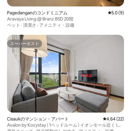
Pagedanganのコンドミニアム
レビュー9
5.0 (9)
Aravaya Living @ Branz BSD 20階
ペット
·
清潔さ
·
アメニティ・設備
スーパーホスト
スーパーホスト
Cisaukのマンション・アパート
レビュー22件
4.64 (22)
Avalon by Kozystay | 1ベッドルーム | イオンモール近く |
BSD