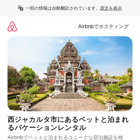
コ
一部の情報は自動翻訳されています。
原文を表示
ン
テ
ン
Airbnbでホスティング
ツ
に
ス
キ
ッ
プ
西ジャカルタ市にあるペットと泊まれ
るバケーションレンタル
Airbnbでペットと泊まれるユニークな宿泊施設を検