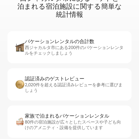
泊⁠ま⁠れ⁠る宿⁠泊⁠施⁠設⁠に関⁠す⁠る簡⁠単⁠な
統⁠計⁠情⁠報
バケーションレ⁠ン⁠タ⁠ル⁠の合⁠計⁠数
西ジャカルタ市にある200件のバケーションレンタ
ルをチェックしましょう
認証済みのゲ⁠ス⁠ト⁠レ⁠ビ⁠ュ⁠ー
2,020件を超える認証済みレビューを参考に選びま
しょう
家族で泊まれるバ⁠ケ⁠ー⁠シ⁠ョ⁠ンレ⁠ン⁠タ⁠ル
80件の宿泊施設が広々としたスペースや子ども向
けのアメニティ・設備を提供しています