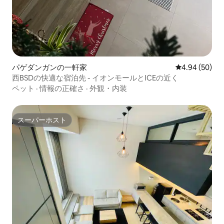
パゲダンガンの一軒家
レビュー50件
4.94 (50)
西BSDの快適な宿泊先 - イオンモールとICEの近く
ペット
·
情報の正確さ
·
外観・内装
スーパーホスト
スーパーホスト