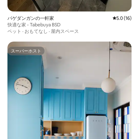
パゲダンガンの一軒家
レビュー16
5.0 (16)
快適な家 - Tabebuya BSD
ペット
·
おもてなし
·
屋内スペース
スーパーホスト
スーパーホスト