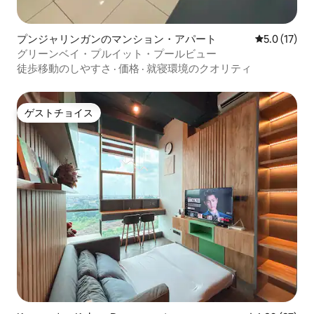
プンジャリンガンのマンション・アパート
レビュー17
5.0 (17)
グリーンベイ・プルイット・プールビュー
徒歩移動のしやすさ
·
価格
·
就寝環境のクオリティ
ゲストチョイス
ゲストチョイス