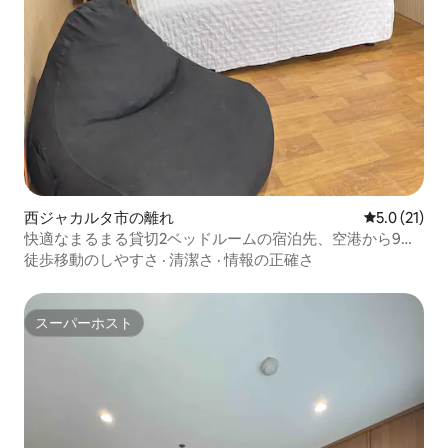
西ジャカルタ市の離れ
レビュー21
5.0 (21)
快適なまるまる貸切2ベッドルームの宿泊先、空港から9
km
徒歩移動のしやすさ
·
清潔さ
·
情報の正確さ
スーパーホスト
スーパーホスト