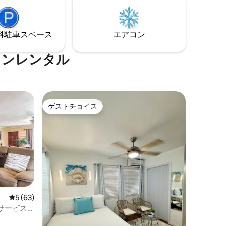
地内にあ
とボート
⁠車ス⁠ペ⁠ー⁠ス
エアコン
す。
ョンレンタル
ゲストチョイス
ゲストチョイス
レビュー63件、5つ星中5つ星の平均評価
5 (63)
サービス