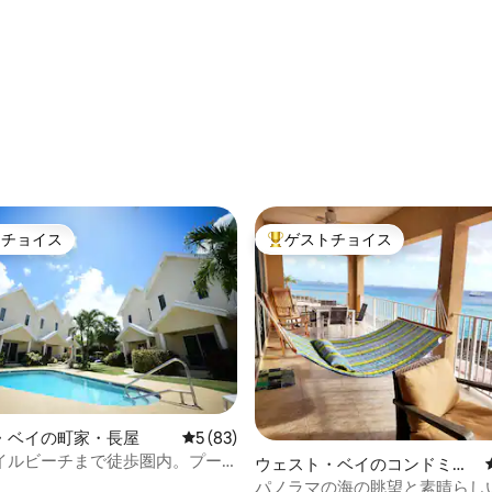
トチョイス
ゲストチョイス
ゲストチョイスです。
大好評のゲストチョイスです。
つ星中5つ星の平均評価
・ベイの町家・長屋
レビュー83件、5つ星中5つ星の平均評価
5 (83)
イルビーチまで徒歩圏内。プー
ウェスト・ベイのコンドミニ
モダンな2ベッドルーム
アム
パノラマの海の眺望と素晴らし