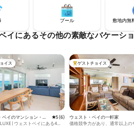
ことができます。スタイルと静
息しています。 フルサービスのダイビン
めるカップルや小さな家族にぴ
グショップ「Divetech」は敷
す。
り、便利です。海岸ダイビング
i
プール
敷地内無料駐
ダイビングを提供しています。 敷地内に
は「Vivo」レストランもありま
ベイにあるその他の素敵なバケーシ
ョイス
ゲストチョイス
ョイス
大好評のゲストチョイスです。
つ星中5つ星の平均評価
・ベイのマンション・ア
レビュー6件、5つ星中5つ星の平均評価
5 (6)
ウェスト・ベイの一軒家
 9 LUXE | ウェストベイにある4寝
価格競争力があり、通常以上の
チフロントヴィラ
を提供しています