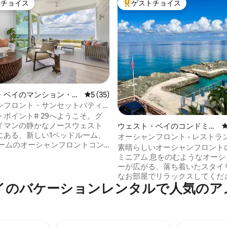
トチョイス
ゲストチョイス
ゲストチョイスです。
大好評のゲストチョイスです。
・ベイのマンション・ア
レビュー35件、5つ星中5つ星の平均評価
5 (35)
ンフロント・サンセットパティ
ベキュー＋プール、ジム、スパ
ポイント# 29へようこそ。グ
4.99つ星の平均評価
イマンの静かなノースウェスト
ウェスト・ベイのコンドミニ
にある、新しい1ベッドルーム、
アム
オーシャンフロント - レストラ
スルームのオーシャンフロントコン
ング、シュノーケリング
素晴らしいオーシャンフロント
です。この1,016平方フィート
ミニアム 息をのむようなオーシャンビュ
リトリートには、床から天井まで
ーが広がる、落ち着いたスタイ
ェーバーグリルを備えたプライ
なお部屋でリラックスしてくださ
ティオ、島で最高の夕日が見え
イのバケーションレンタルで人気のア
イビングやシュノーケリングが
大プールやスパでリラックスし
然の海の入り江のプールと、島
備の整ったジムでトレーニング
ハウスリーフのひとつがありま
マカブカまで2分で世界クラスの
ゴ礁は海洋保護区にあり、ウミ
グ、カクテル、ケイマンの夕日
さな海洋生物、ブダイ、エイが