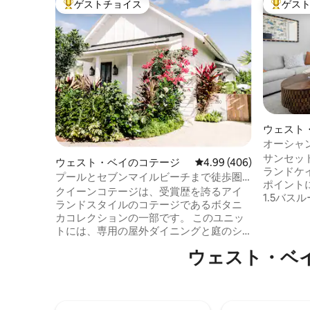
ゲストチョイス
ゲス
大好評のゲストチョイスです。
大好評の
ウェスト
パート
オーシャ
オ、バー
サンセット
ウェスト・ベイのコテージ
レビュー406件、5つ星中
4.99 (406)
ランドケ
プールとセブンマイルビーチまで徒歩圏
ポイント
内の豪華なコテージ、寝室1室、バスルー
クイーンコテージは、受賞歴を誇るアイ
1.5バ
ム1室
ランドスタイルのコテージであるボタニ
ドミニアム
カコレクションの一部です。 このユニッ
の1階の
トには、専用の屋外ダイニングと庭のシ
の窓、ウ
ャワーがあります。 ボタニカでは、カジ
ベートパ
ウェスト・ベ
ュアルな豪華さ、夢のようなディテー
ます。特
ル、高級なアメニティ・設備に焦点を当
たり、設
てています。 物件のハイライトには、ト
したり、
ロピカルオアシスにある温水スパ付きの
ダイビン
リゾートスタイルのプールが含まれま