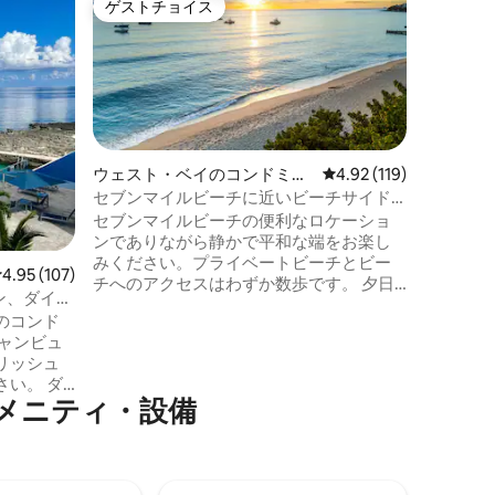
ゲストチョイス
ゲス
ゲストチョイス
大好評
パート
ウェスト
室コンド
グランド
こそ！こ
のコンド
のグルー
レイアウ
ン、ダイ
り、フェ
ウェスト・ベイのコンドミニ
レビュー119件、5つ星
4.92 (119)
コミュニ
アム
セブンマイルビーチに近いビーチサイド
す。マス
のデザイナーズヴィラ
セブンマイルビーチの便利なロケーショ
セカンド
ンでありながら静かで平和な端をお楽し
台、クイ
みください。プライベートビーチとビー
名様が快
レビュー107件、5つ星中4.95つ星の平均評価
4.95 (107)
チへのアクセスはわずか数歩です。 夕日
ターには
ン、ダイビ
を眺めながらのビーチウォーク、島で最
バスルー
のコンド
高のシュノーケリングやダイビング、レ
ています
ストラン、または玄関からすぐのセブン
リッシュ
マイルビーチを歩いてみましょう。 本物
い。 ダ
のビーチの雰囲気と静かな専用パティオ
メニティ・設備
できる天
ガーデンを備えた、ユニークで設備の整
で最高の
った居心地の良いコテージで、思い出を
す。サン
作りましょう。 私たちと同じように
ガメ、小
Beach Love at Calypsoを気にいっていた
豊富に生
だけることを願っています。:)