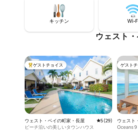
を楽しむ
す。 ヴィンテージのランドローバー・デ
けさを求
ィフェンダーで近くのビーチへの無料シ
ったりで
ャトルもご用意しております。 私のプロ
キッチン
Wi-F
フィールの下にある他のリスティングも
必ずご確認ください。 禁煙の建物です。
ウェスト・
ゲストチョイス
ゲストチ
大好評のゲストチョイスです。
ゲストチ
ウェスト・ベイの町家・長屋
レビュー29件、5
5 (29)
ウェスト
パート
ビーチ沿いの美しいタウンハウス
Oceans
室のビー