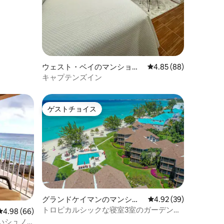
ウェスト・ベイのマンショ
レビュー88件、5つ星
4.85 (88)
ン・アパート
キャプテンズイン
ゲストチョイス
ゲストチョイス
グランドケイマンのマンショ
レビュー39件、5つ星
4.92 (39)
ン・アパート
トロピカルシックな寝室3室のガーデンビ
レビュー66件、5つ星中4.98つ星の平均評価
4.98 (66)
ューのコンドミニアム（プール＆ビーチ
いシュノ