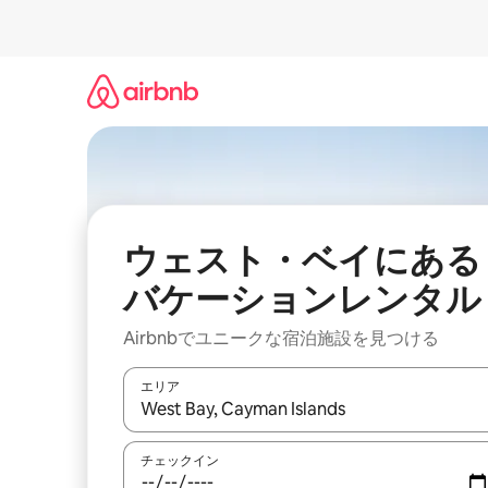
コ
ン
テ
ン
ツ
に
ス
キ
ッ
プ
ウェスト・ベイにある
バケーションレンタル
Airbnbでユニークな宿泊施設を見つける
エリア
検索結果が表示されたら、上下の矢印キーを使っ
チェックイン