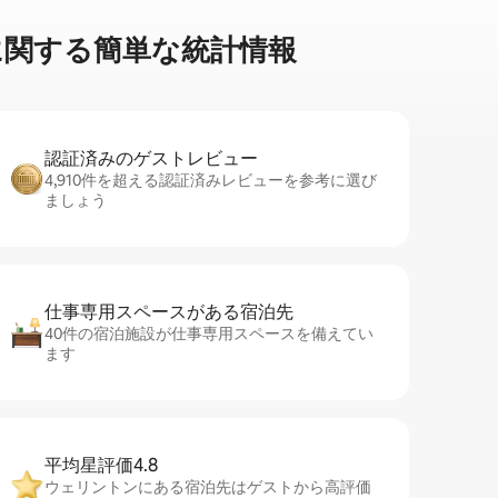
関⁠す⁠る簡⁠単⁠な統⁠計⁠情⁠報
認証済みのゲ⁠ス⁠ト⁠レ⁠ビ⁠ュ⁠ー
4,910件を超える認証済みレビューを参考に選び
ましょう
仕事専用ス⁠ペ⁠ー⁠スがあ⁠る宿⁠泊⁠先
40件の宿泊施設が仕事専用スペースを備えてい
ます
平均星評価4.8
ウェリントンにある宿泊先はゲストから高評価