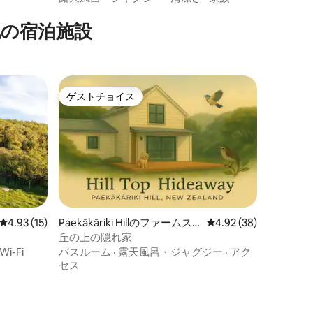
他の宿泊施設
ゲストチョイス
ゲストチョイス
レビュー15件、5つ星中4.93つ星の平均評価
4.93 (15)
Paekākāriki Hillのファームス
レビュー38件、5つ星
4.92 (38)
テイ
丘の上の隠れ家
Wi-Fi
バスルーム
·
露天風呂・ジャグジー
·
アク
セス