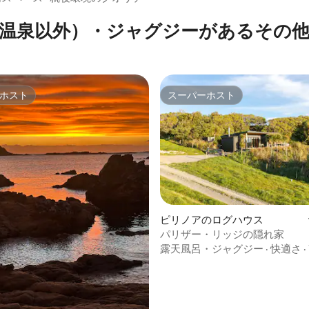
温泉以外）・ジャグジーがあるその
ホスト
スーパーホスト
ホスト
スーパーホスト
4.91つ星の平均評価
ピリノアのログハウス
パリザー・リッジの隠れ家
露天風呂・ジャグジー
·
快適さ
·