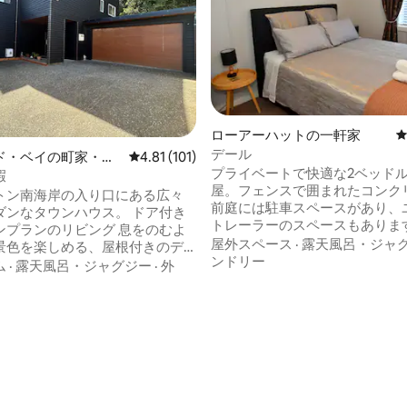
ローアーハットの一軒家
デール
ド・ベイの町家・長
レビュー101件、5つ星中4.81つ星の平均評価
4.81 (101)
プライベートで快適な2ベッド
暇
中4.9つ星の平均評価
屋。フェンスで囲まれたコンク
トン南海岸の入り口にある広々
前庭には駐車スペースがあり、
なタウンハウス。 ドア付き
トレーラーのスペースもあります。
ンプランのリビング 息をのむよ
ンなキッチンとバスルームエリ
屋外スペース
·
露天風呂・ジャ
景色を楽しめる、屋根付きのデ
と装飾。ファイバブロードバン
ンドリー
す。 ダブルベッドルー
ム
·
露天風呂・ジャグジー
·
外
Netflixが利用可能です。 屋内外の流れが
主寝室にはウォークインクローゼ
良く、屋根付きパティオエリア
ルーム） タイル張りのフ
プール、屋外テーブル、椅子が
バスルーム。 洗濯は別室です。
す。 便利な立地で、乳製品店、テイクア
家電を備えたモダンなキッチ
ウトの食品店、バス停まで徒歩
ッピングセンターまで約1 km、
まで約2.5 km、ローワーハッ
まで数分ですが、市内まで車で
ーハット市の中心部まで約9 k
でプライベートな海