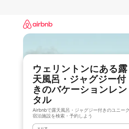
コ
ン
テ
ン
ツ
に
ス
キ
ッ
プ
ウェリントンにある露
天風呂・ジャグジー付
きのバケーションレン
タル
Airbnbで露天風呂・ジャグジー付きのユニー
宿泊施設を検索・予約しよう
エリア