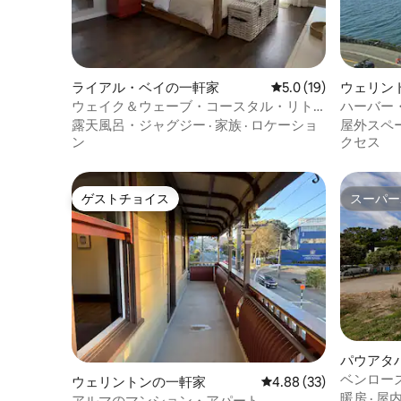
ライアル・ベイの一軒家
レビュー19件、5つ星
5.0 (19)
ウェリン
ウェイク＆ウェーブ・コースタル・リト
ハーバー
リート - ビーチフロント・ライアル・ベイ
露天風呂・ジャグジー
·
家族
·
ロケーショ
屋外スペ
ン
クセス
ゲストチョイス
スーパー
ゲストチョイス
スーパー
パウアタ
ベンローズ
ウェリントンの一軒家
レビュー33件、5つ星中
4.88 (33)
ッジ
暖房
·
屋
アルマのマンション・アパート