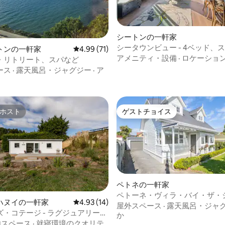
シートンの一軒家
シータウンビュー - 4ベッド、
中5.0つ星の平均評価
トンの一軒家
レビュー71件、5つ星中4.99つ星の平均評価
4.99 (71)
素晴らしい水辺の景色
アメニティ・設備
·
ロケーショ
・リトリート、スパなど
ース
·
露天風呂・ジャグジー
·
ア
ホスト
ゲストチョイス
ホスト
ゲストチョイス
ペトネの一軒家
ペトーネ・ヴィラ・バイ・ザ・
ハヌイの一軒家
レビュー14件、5つ星中4.93つ星の平均評価
4.93 (14)
屋外スペース
·
露天風呂・ジャ
・コテージ - ラグジュアリーロ
4.88つ星の平均評価
か
内スペース
·
就寝環境のクオリテ