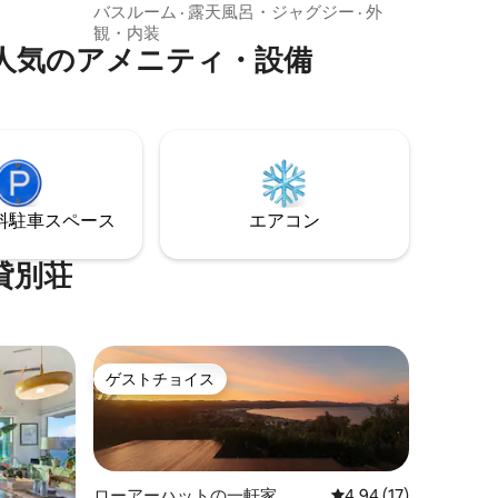
ン、洗面所、Wi-Fi完備のラウンジ、スマ
バスルーム
·
露天風呂・ジャグジー
·
外
ートテレビ、クイーンサイズベッドを備
観・内装
人気のアメニティ・設備
えた完全自炊式の宿泊施設です。さら
に、天窓付きの屋根の下にある専用スパ
が、5つ星レベルの滞在を提供します。 こ
の、自宅のようにくつろげる宿泊施設か
ら、ウェリントンの中央ビジネス地区や
主要なスポーツ施設・イベント会場ま
で、タクシーまたはバスで5分、徒歩で30
分で行けます。 駐車スペースは路上にあ
⁠車ス⁠ペ⁠ー⁠ス
エアコン
ります。
貸別荘
ゲストチョイス
ゲストチョイス
ローアーハットの一軒家
レビュー17件、5つ星
4.94 (17)