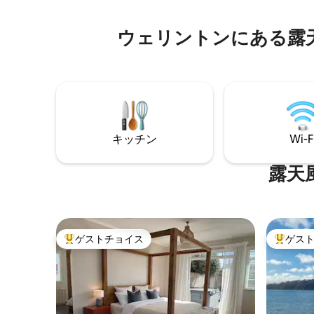
ご予約前に「その他の留意事項」をお読
みください。
ウェリントンにある露
キッチン
Wi-F
露天
ゲストチョイス
ゲス
大好評のゲストチョイスです。
大好評の