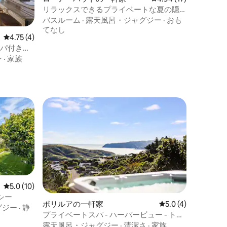
リラックスできるプライベートな夏の隠
れ家 - ホットタブと景色。
バスルーム
·
露天風呂・ジャグジー
·
おも
てなし
レビュー4件、5つ星中4.75つ星の平均評価
4.75 (4)
スパ付き、
ン
·
家族
レビュー10件、5つ星中5.0つ星の平均評価
5.0 (10)
シー
ポリルアの一軒家
レビュー4件、5つ星
5.0 (4)
グジー
·
静
プライベートスパ - ハーバービュー - トレ
イル - PIRIS PLACE
露天風呂・ジャグジー
·
清潔さ
·
家族