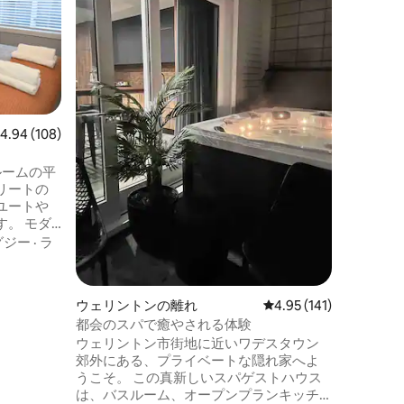
静かな隠れ家
からわず
ライベー
見下ろす
色に囲ま
露天風呂
トスパと
食
離れ、夜
最適な場所です。 日
レビュー108件、5つ星中4.94つ星の平均評価
4.94 (108)
予約が可
ん。軽い
ルームの平
チンと屋
リートの
利用いただけます
ユートや
可能な場合があ
 モダ
たはペッ
ア、家具
グジー
·
ラ
ドと
にはスパ
ウェリントンの離れ
レビュー141件、5つ星
4.95 (141)
ありま
都会のスパで癒やされる体験
ウェリントン市街地に近いワデスタウン
1分、ショ
郊外にある、プライベートな隠れ家へよ
州道2号線
うこそ。 この真新しいスパゲストハウス
ト＆アッパ
は、バスルーム、オープンプランキッチ
mです。