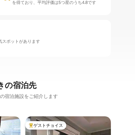
を得ており、平均評価は5つ星のうち4.8です
tなどの人気スポットがあります
きの宿泊先
の宿泊施設をご紹介します
Wester
ゲストチョイス
ゲス
大好評のゲストチョイスです。
大好評
ワイララ
トゥイ・