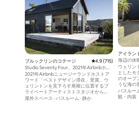
アイラン
屋
海辺の休
ブルックリンのコテージ
レビュー715件、5つ星
4.9 (715)
ウェリン
Studio Seventy Four。2021年Airbnbホス
としたモダン
トアワード受賞
2021年Airbnbニュージーランドホストア
のオープ
ワード「ベストデザイン滞在」受賞。ウ
うな海の
ェリントンを見下ろす尾根に位置するプ
ッキにつながりま
バスルー
ライベートアーティストスタジオから
ム2室（
観・内装
は、街から南海岸まで360度の景色が見渡
屋外スペース
·
バスルーム
·
静か
ットと専用バス
せます。建築家とアーティストのオーナ
ァミリー
ーが、家族経営の農場で製材された木材
高品質の
を使用して、細部までデザインし、作り
ン。 コーヒーメーカー。 専用の屋外ジャ
上げました。 最近「Never too Small」の
グジー。 カフェやアイランドベイのユニ
インタビューを受けました。詳しくは
ークな村
「Never too Small episode 41 Flexible
わずか8分です。 静か
Micro Loft - Studio 74」をご覧ください。