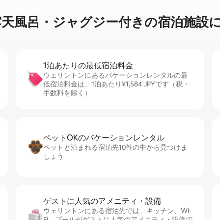
⁠呂・ジ⁠ャ⁠グ⁠ジ⁠ー⁠付⁠き⁠の宿⁠泊⁠施⁠設⁠に
1泊あたりの最⁠低⁠宿⁠泊⁠料⁠金
ウェリントンにあるバケーションレンタルの最
低宿泊料金は、1泊あたり¥1,584 JPYです（税・
手数料を除く）
ペットOKのバ⁠ケ⁠ー⁠シ⁠ョ⁠ンレ⁠ン⁠タ⁠ル
ペットと泊まれる宿泊先10件の中から見つけま
しょう
ゲストに人⁠気⁠のア⁠メ⁠ニ⁠テ⁠ィ・設⁠備
ウェリントンにある宿泊先では、キッチン、Wi-
Fi、プールがゲストに人気のアメニティ・設備で