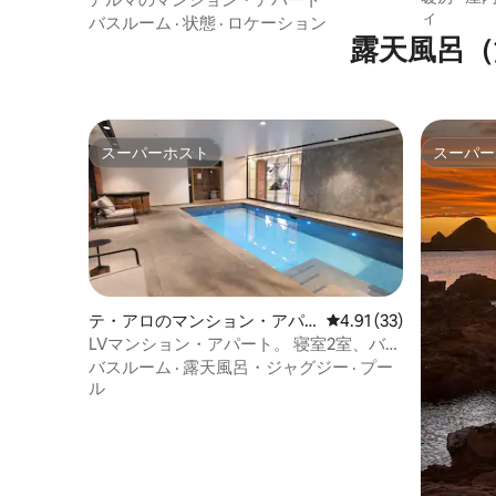
ィ
バスルーム
·
状態
·
ロケーション
露天風呂（
スーパーホスト
スーパー
スーパーホスト
スーパー
テ・アロのマンション・アパ
レビュー33件、5つ星中
4.91 (33)
ート
LVマンション・アパート。 寝室2室、バス
ルーム2室
バスルーム
·
露天風呂・ジャグジー
·
プー
ル